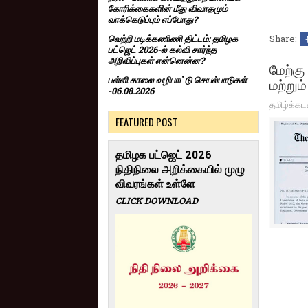
கோரிக்கைகளின் மீது விவாதமும்
வாக்கெடுப்பும் எப்போது?
Share:
வெற்றி மடிக்கணிணி திட்டம்: தமிழக
பட்ஜெட் 2026-ல் கல்வி சார்ந்த
அறிவிப்புகள் என்னென்ன?
மேற்கு
மற்றும
பள்ளி காலை வழிபாட்டு செயல்பாடுகள்
-06.08.2026
தமிழ்க்கட
FEATURED POST
தமிழக பட்ஜெட் 2026
நிதிநிலை அறிக்கையில் முழு
விவரங்கள் உள்ளே
CLICK DOWNLOAD