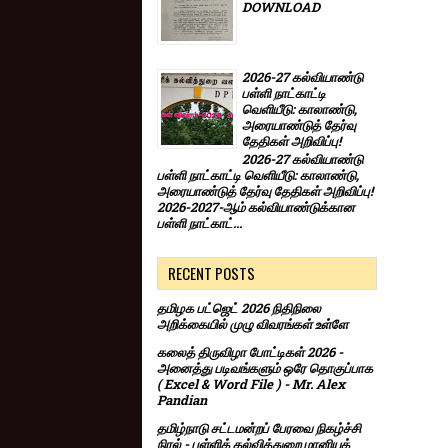
DOWNLOAD
2026-27 கல்வியாண்டு
பள்ளி நாட்காட்டி
வெளியீடு: காலாண்டு,
அரையாண்டுத் தேர்வு
தேதிகள் அறிவிப்பு!
2026-27 கல்வியாண்டு
பள்ளி நாட்காட்டி வெளியீடு: காலாண்டு,
அரையாண்டுத் தேர்வு தேதிகள் அறிவிப்பு!
2026-2027-ஆம் கல்வியாண்டுக்கான
பள்ளி நாட்காட்...
RECENT POSTS
தமிழக பட்ஜெட் 2026 நிதிநிலை
அறிக்கையில் முழு விவரங்கள் உள்ளே
கலைத் திருவிழா போட்டிகள் 2026 -
அனைத்து படிவங்களும் ஒரே தொகுப்பாக
( Excel & Word File ) - Mr. Alex
Pandian
தமிழ்நாடு சட்டமன்றப் பேரவை நிகழ்ச்சி
நிரல் - பள்ளிக் கல்வித்துறை மானியக்