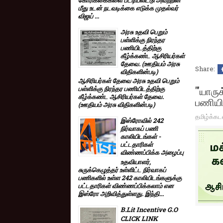
மீது உடன் நடவடிக்கை எடுக்க முதல்வர்
விஜய் ...
அரசு உதவி பெறும்
பள்ளிக்கு நிரந்தர
பணியிடத்திற்கு
கீழ்க்கண்ட ஆசிரியர்கள்
தேவை. (ஊதியம் அரசு
Share:
விதிகளின்படி)
ஆசிரியர்கள் தேவை அரசு உதவி பெறும்
"'யார
பள்ளிக்கு நிரந்தர பணியிடத்திற்கு
கீழ்க்கண்ட ஆசிரியர்கள் தேவை.
பணியில
(ஊதியம் அரசு விதிகளின்படி)
தமிழ்க்கட
இஸ்ரோவில் 242
நிர்வாகப் பணி
காலியிடங்கள் -
பட்டதாரிகள்
விண்ணப்பிக்க அழைப்பு
உதவியாளர்,
சுருக்கெழுத்தர் உள்ளிட்ட நிர்வாகப்
பணிகளில் உள்ள 242 காலியிடங்களுக்கு
பட்டதாரிகள் விண்ணப்பிக்கலாம் என
இஸ்ரோ அறிவித்துள்ளது. இந்தி...
B.Lit Incentive G.O
CLICK LINK