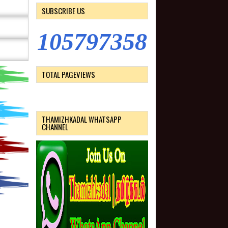
SUBSCRIBE US
1
0
5
7
9
7
3
5
8
TOTAL PAGEVIEWS
THAMIZHKADAL WHATSAPP
CHANNEL