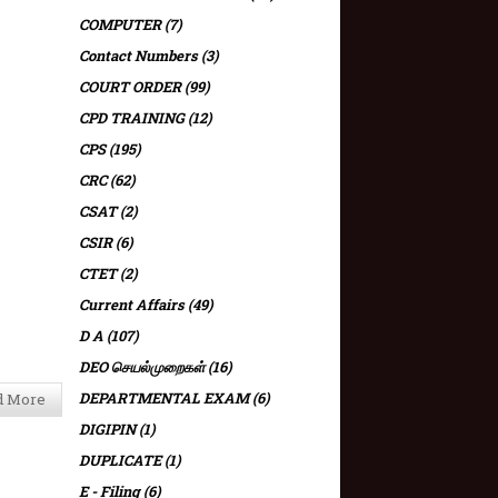
COMPUTER
(7)
Contact Numbers
(3)
COURT ORDER
(99)
CPD TRAINING
(12)
CPS
(195)
CRC
(62)
CSAT
(2)
CSIR
(6)
CTET
(2)
Current Affairs
(49)
D A
(107)
DEO செயல்முறைகள்
(16)
DEPARTMENTAL EXAM
(6)
d More
DIGIPIN
(1)
DUPLICATE
(1)
E - Filing
(6)