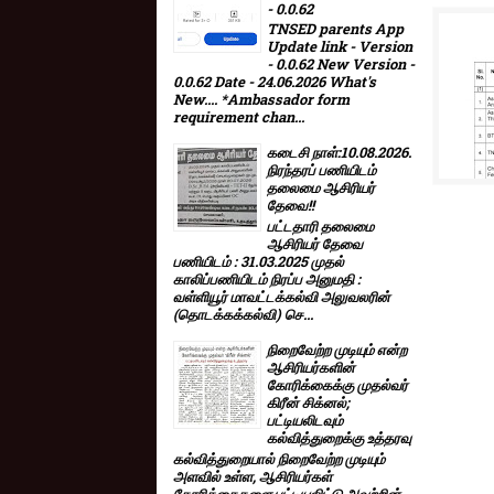
- 0.0.62
TNSED parents App
Update link - Version
- 0.0.62 New Version -
0.0.62 Date - 24.06.2026 What's
New.... *Ambassador form
requirement chan...
கடைசி நாள்:10.08.2026.
நிரந்தரப் பணியிடம்
தலைமை ஆசிரியர்
தேவை!!
பட்டதாரி தலைமை
ஆசிரியர் தேவை
பணியிடம் : 31.03.2025 முதல்
காலிப்பணியிடம் நிரப்ப அனுமதி :
வள்ளியூர் மாவட்டக்கல்வி அலுவலரின்
(தொடக்கக்கல்வி) செ...
நிறைவேற்ற முடியும் என்ற
ஆசிரியர்களின்
கோரிக்கைக்கு முதல்வர்
கிரீன் சிக்னல்;
பட்டியலிடவும்
கல்வித்துறைக்கு உத்தரவு
கல்வித்துறையால் நிறைவேற்ற முடியும்
அளவில் உள்ள, ஆசிரியர்கள்
கோரிக்கைகளை பட்டியலிட்டு அவற்றின்