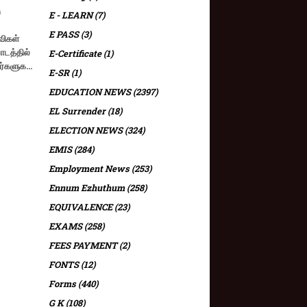
ு
E - LEARN
(7)
E PASS
(3)
்விகள்
பாடத்தில்
E-Certificate
(1)
ர்களுக…
E-SR
(1)
EDUCATION NEWS
(2397)
EL Surrender
(18)
ELECTION NEWS
(324)
EMIS
(284)
Employment News
(253)
Ennum Ezhuthum
(258)
EQUIVALENCE
(23)
EXAMS
(258)
FEES PAYMENT
(2)
FONTS
(12)
Forms
(440)
G K
(108)