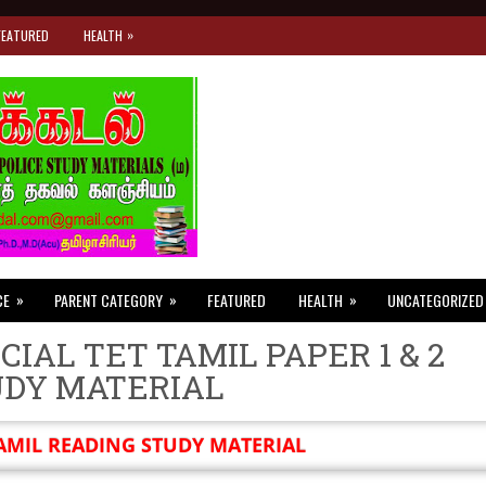
»
FEATURED
HEALTH
»
»
»
CE
PARENT CATEGORY
FEATURED
HEALTH
UNCATEGORIZED
CIAL TET TAMIL PAPER 1 & 2
UDY MATERIAL
AMIL READING STUDY MATERIAL