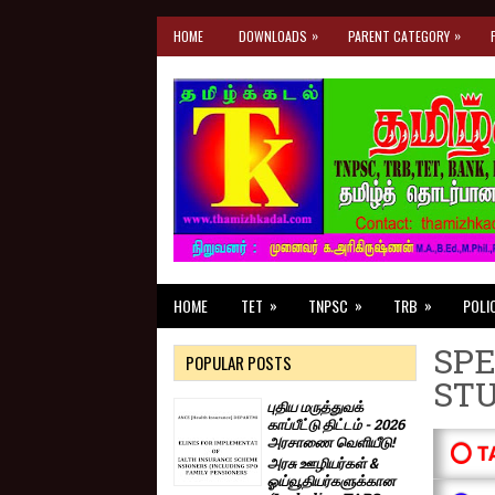
»
»
HOME
DOWNLOADS
PARENT CATEGORY
»
»
»
HOME
TET
TNPSC
TRB
POLI
SPE
POPULAR POSTS
ST
புதிய மருத்துவக்
காப்பீட்டு திட்டம் - 2026
அரசாணை வெளியீடு!
⭕ T
அரசு ஊழியர்கள் &
ஓய்வூதியர்களுக்கான