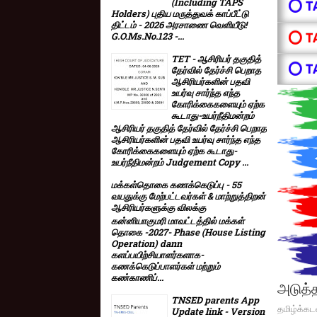
(Including TAPS
⭕ T
Holders) புதிய மருத்துவக் காப்பீட்டு
திட்டம் - 2026 அரசாணை வெளியீடு!
⭕ T
G.O.Ms.No.123 -...
TET - ஆசிரியர் தகுதித்
⭕ T
தேர்வில் தேர்ச்சி பெறாத
ஆசிரியர்களின் பதவி
உயர்வு சார்ந்த எந்த
கோரிக்கைகளையும் ஏற்க
கூடாது-உயர்நீதிமன்றம்
ஆசிரியர் தகுதித் தேர்வில் தேர்ச்சி பெறாத
ஆசிரியர்களின் பதவி உயர்வு சார்ந்த எந்த
கோரிக்கைகளையும் ஏற்க கூடாது-
உயர்நீதிமன்றம் Judgement Copy ...
மக்கள்தொகை கணக்கெடுப்பு - 55
வயதுக்கு மேற்பட்டவர்கள் & மாற்றுத்திறன்
ஆசிரியர்களுக்கு விலக்கு
கன்னியாகுமரி மாவட்டத்தில் மக்கள்
தொகை -2027- Phase (House Listing
Operation) dann
களப்பயிற்சியாளர்களாக-
கணக்கெடுப்பாளர்கள் மற்றும்
கண்காணிப்...
அடுத்த
TNSED parents App
தமிழ்க்கட
Update link - Version