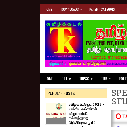
»
»
HOME
DOWNLOADS
PARENT CATEGORY
»
»
»
HOME
TET
TNPSC
TRB
POLI
SPE
POPULAR POSTS
ST
தமிழக பட்ஜெட் 2026 -
முக்கிய அம்சங்கள்
மற்றும் பள்ளி
⭕ T
கல்வித்துறை
அறிவிப்புகள் pdf