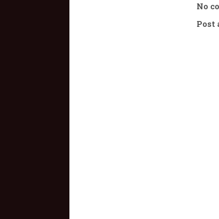
No c
Post