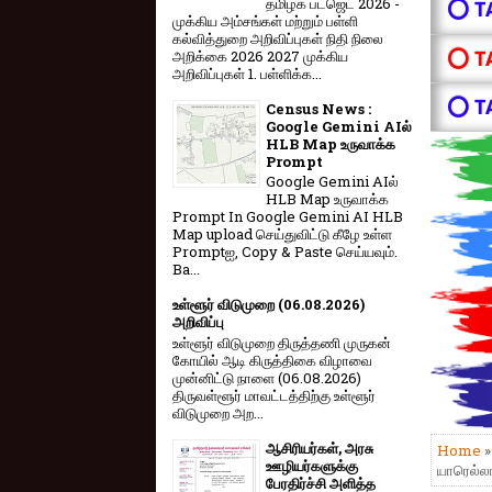
தமிழக பட்ஜெட் 2026 -
⭕ T
முக்கிய அம்சங்கள் மற்றும் பள்ளி
கல்வித்துறை அறிவிப்புகள் நிதி நிலை
⭕ T
அறிக்கை 2026 2027 முக்கிய
அறிவிப்புகள் 1. பள்ளிக்க...
⭕ T
Census News :
Google Gemini AIல்
HLB Map உருவாக்க
Prompt
Google Gemini AIல்
HLB Map உருவாக்க
Prompt In Google Gemini AI HLB
Map upload செய்துவிட்டு கீழே உள்ள
Promptஐ, Copy & Paste செய்யவும்.
Ba...
உள்ளூர் விடுமுறை (06.08.2026)
அறிவிப்பு
உள்ளூர் விடுமுறை திருத்தணி முருகன்
கோயில் ஆடி கிருத்திகை விழாவை
முன்னிட்டு நாளை (06.08.2026)
திருவள்ளூர் மாவட்டத்திற்கு உள்ளூர்
விடுமுறை அற...
ஆசிரியர்கள், அரசு
Home
ஊழியர்களுக்கு
யாரெல்லா
பேரதிர்ச்சி அளித்த