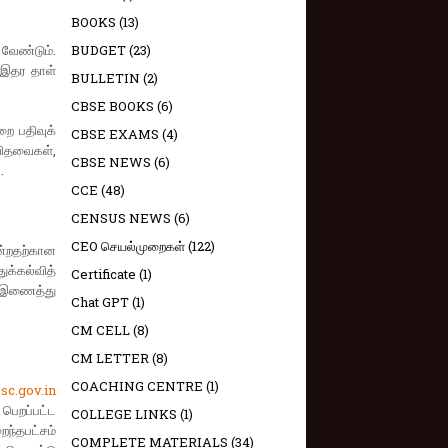
BOOKS
(13)
ேண்டும்.
BUDGET
(23)
 இதர தாள்
BULLETIN
(2)
CBSE BOOKS
(6)
ை பதிவுக்
CBSE EXAMS
(4)
விதவைகள்,
CBSE NEWS
(6)
.
CCE
(48)
CENSUS NEWS
(6)
CEO செயல்முறைகள்
(122)
ின்றதற்கான
க்கல்வித்
Certificate
(1)
் இணைத்து
Chat GPT
(1)
CM CELL
(8)
CM LETTER
(8)
COACHING CENTRE
(1)
c.gov.in
 பெறப்பட்ட
COLLEGE LINKS
(1)
ைந்தபட்சம்
COMPLETE MATERIALS
(34)