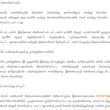
அமைக்கப்படும்.
பதாரர் கணினிவழித் தேர்வின் அனைத்து தாள்களிலும் கலந்து கொள்ள வ
தாரர் ஏதேனும் ஒரு தாளில் கலந்த கொள்ளவில்லையெனில் அவர் கலந்து கொண்ட
செய்யப்படமாட்டாது.
க் கட்டணம்: இதற்கான விண்ணப்பக் கட்டணம் ரூ.100 ஆகும். டிஎன்பிஎஸ்சி ஒருமுற
ரூ.150 ஆகும். ஆதிதிராவிடர், அருந்ததியர், பழங்குடியினர், ஆதரவற்ற 
கப்பட்ட குறைபாடுள்ள மாற்றுத் திறனாளிகள் தேர்வுக் கட்டணம் செலுத்த தேவையில்லை
யில் பயின்றவர்களுக்கு முன்னுரிமை உண்டு:
யில் முன்னுரிமை இடஒதுக்கீடு இதற்கு பொருந்தும். எனவே, தமிழ்வழியில் கல்வி பய
ும் விண்ணப்பதாரர்கள், நிர்ணயிக்கப்பட்ட கல்வித்தகுதி வரைக்கும் அனைத்து
ையும் தமிழ்வழியில் பயின்றதற்கான சான்றிதழை இணையவழி விண்ணப்பத்துடன
் செய்ய வேண்டும்.
் செய்வது எப்படி?
ு அரசுப் பணியாளர் தேர்வாணையத்தின் அதிகாரப்பூர்வ இணையதளமான
www.tnps
்ணப்பிக்க வேண்டும். முழுமையாக பூர்த்தி செய்யப்படாத, தகுதியில்லாத, காலம் கடந்து
்கள் ஏற்றுக் கொள்ளப்பட மாட்டாது என்று டிஎன்பிஎஸ்சி தெரிவித்துள்ளது. எனவே,குற