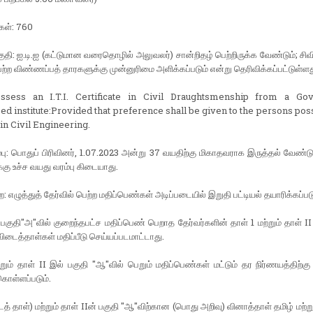
கள்: 760
குதி: ஐ.டி.ஐ (கட்டுமான வரைதொழில் அலுவலர்) சான்றிதழ் பெற்றிருக்க வேண்டும்; சிவில்
ெற்ற விண்ணப்பத் தாரகளுக்கு முன்னுரிமை அளிக்கப்படும் என்று தெரிவிக்கப்பட்டுள்ளத
ssess an I.T.I. Certificate in Civil Draughtsmenship from a Go
ed institute:Provided that preference shall be given to the persons pos
in Civil Engineering.
பு: பொதுப் பிரிவினர், 1.07.2023 அன்று 37 வயதிற்கு மிகாதவராக இருத்தல் வேண்
க்கு உச்ச வயது வரம்பு கிடையாது.
: எழுத்துத் தேர்வில் பெற்ற மதிப்பெண்கள் அடிப்படையில் இறுதி பட்டியல் தயாரிக்கப்படு
் பகுதி"அ"வில் குறைந்தபட்ச மதிப்பெண் பெறாத தேர்வர்களின் தாள் 1 மற்றும் தாள் II
ிடைத்தாள்கள் மதிப்பீடு செய்யப்படமாட்டாது.
்றும் தாள் II இல் பகுதி "ஆ"வில் பெறும் மதிப்பெண்கள் மட்டும் தர நிர்ணயத்திற்க
 கொள்ளப்படும்.
ாடத் தாள்) மற்றும் தாள் IIன் பகுதி "ஆ"விற்கான (பொது அறிவு) வினாத்தாள் தமிழ் மற்ற