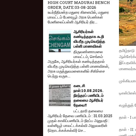
HIGH COURT MADURAI BENCH
ORDER, DATE:03-08-2026
உயர்நீதிமன்ற மதுரை கிளையில், மதுரை
மாவட்டம் பேரையூர் அரசு பெண்கள்
மேனிலைப்பள்ளி ஆசிரியர் திர...
ஆசிரியர்கள்
கண்டித்ததாக கூறி
விபரீத முடிவெடுத்த
பள்ளி மாணவிகள்
தமிழ்நாட
திருவண்ணாமலை
ஆள்சேர்க
மாவட்டம், செங்கம்
அருகே, ஆசிரியர்கள் கண்டித்ததால்
இப்பதவிக
விபரீத முடிவெடுத்த பள்ளி மாணவிகள்,
மாணவர்கள்
அரசு மருத்துவமனைகளில் சிகிச்சை
பெற்று வருக...
முக்கியமா
கடைசி
நாள்:10.08.2026.
டிஎன்பிஎஸ
நிரந்தரப் பணியிடம்
தலைமை ஆசிரியர்
எழுத்துத் த
தேவை!!
பட்டதாரி தலைமை
ஆசிரியர் தேவை பணியிடம் : 31.03.2025
தாள் - I 
முதல் காலிப்பணியிடம் நிரப்ப அனுமதி :
வள்ளியூர் மாவட்டக்கல்வி அலுவலரின்
தாள் - II
(தொடக்கக்கல்வி) செ...
மணி முதல்