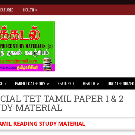
»
FEATURED
HEALTH
»
»
»
CE
PARENT CATEGORY
FEATURED
HEALTH
UNCATEGORIZED
CIAL TET TAMIL PAPER 1 & 2
UDY MATERIAL
AMIL READING STUDY MATERIAL