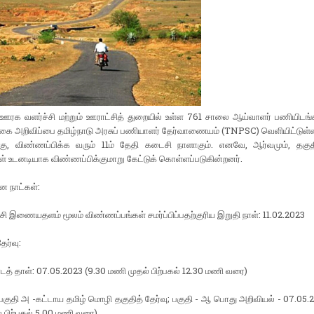
ு ஊரக வளர்ச்சி மற்றும் ஊராட்சித் துறையில் உள்ள 761 சாலை ஆய்வாளர் பணியிடங
்கை அறிவிப்பை தமிழ்நாடு அரசுப் பணியாளர் தேர்வாணையம் (TNPSC) வெளியிட்டுள்
்கு, விண்ணப்பிக்க வரும் 11ம் தேதி கடைசி நாளாகும். எனவே, ஆர்வமும், தகுதி
 உடனடியாக விண்ணப்பிக்குமாறு கேட்டுக் கொள்ளப்படுகின்றனர்.
ன நாட்கள்:
்சி இணையதளம் மூலம் விண்ணப்பங்கள் சமர்ப்பிப்பதற்குரிய இறுதி நாள்: 11.02.2023
ேர்வு:
பாடத் தாள்: 07.05.2023 (9.30 மணி முதல் பிற்பகல் 12.30 மணி வரை)
: பகுதி அ -கட்டாய தமிழ் மொழி தகுதித் தேர்வு; பகுதி - ஆ பொது அறிவியல் - 07.05.
 பிற்பகல் 5.00 மணி வரை)