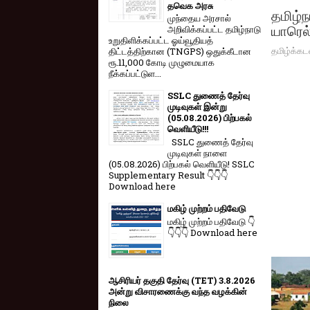
தவெக அரசு
தமிழ்ந
முந்தைய அரசால்
யாரெல
அறிவிக்கப்பட்ட தமிழ்நாடு
உறுதிளிக்கப்பட்ட ஓய்வூதியத்
தமிழ்க்கட
திட்டத்திற்கான (TNGPS) ஒதுக்கீடான
ரூ.11,000 கோடி முழுமையாக
நீக்கப்பட்டுள...
SSLC துணைத் தேர்வு
முடிவுகள் இன்று
(05.08.2026) பிற்பகல்
வெளியீடு!!!
SSLC துணைத் தேர்வு
முடிவுகள் நாளை
(05.08.2026) பிற்பகல் வெளியீடு! SSLC
Supplementary Result 👇👇👇
Download here
மகிழ் முற்றம் பதிவேடு
மகிழ் முற்றம் பதிவேடு 👇
👇👇👇 Download here
ஆசிரியர் தகுதி தேர்வு (TET) 3.8.2026
அன்று விசாரணைக்கு வந்த வழக்கின்
நிலை