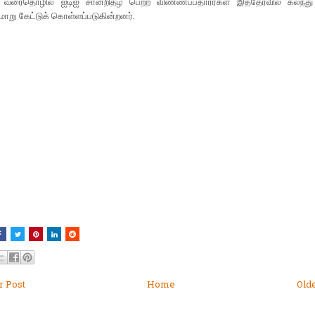
 வரைதொழில் ஐடிஐ சான்றிதழ் பெற்ற விண்ணப்பதாரர்கள் இத்தேர்வில் கலந்
று கேட்டுக் கொள்ளப்படுகின்றனர்.
 Post
Home
Old