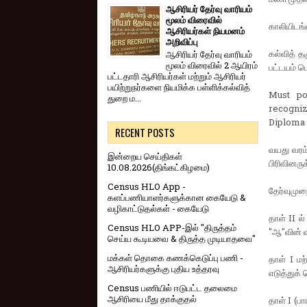
ஆசிரியர் தேர்வு வாரியம்
மூலம் விரைவில்
காலியிடங்
ஆசிரியர்கள் நியமனம்
அறிவிப்பு
கல்வித் த
ஆசிரியர் தேர்வு வாரி​யம்
மூலம் விரை​வில் 2 ஆயிரம்
பட்டயம் ப
பட்​ட​தாரி ஆசிரியர்​கள் மற்​றும் ஆசிரியர்
பயிற்றுநர்​களை நியமிக்க பள்​ளிக்​கல்​வித்​
Must po
துறை ம...
recogniz
Diploma 
RECENT POSTS
வயது வரம்
இன்றைய செய்திகள்
பிரிவினரு
10.08.2026(திங்கட்கிழமை)
Census HLO App -
தேர்வுமுறை
களப்பணியாளர்களுக்கான கையேடு &
வழிகாட்டுதல்கள் - கையேடு
தாள் II ல
Census HLO APP-இல் "திருத்தம்
"ஆ"வின் வ
செய்ய கூடியவை & திருத்த முடியாதவை"
மக்கள் தொகை கணக்கெடுப்பு பணி -
தாள் I மற
ஆசிரியர்களுக்கு புதிய உத்தரவு
எடுத்துக்
Census பணியில் ஈடுபட்ட தலைமை
ஆசிரியை மீது தாக்குதல்
தாள் I (ப