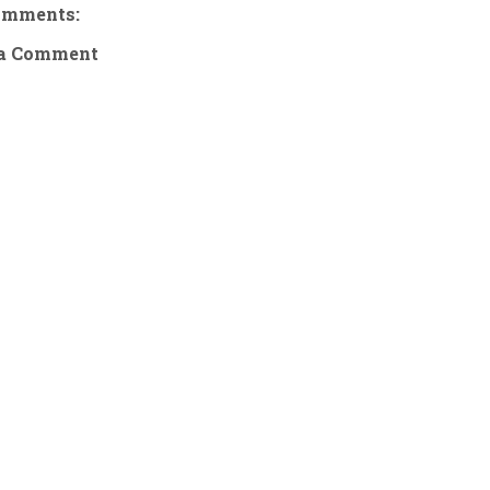
omments:
 a Comment