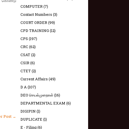
து கொண்டு
COMPUTER
(7)
Contact Numbers
(3)
COURT ORDER
(99)
CPD TRAINING
(12)
CPS
(197)
CRC
(62)
CSAT
(2)
CSIR
(6)
CTET
(2)
Current Affairs
(49)
D A
(107)
DEO செயல்முறைகள்
(16)
DEPARTMENTAL EXAM
(6)
DIGIPIN
(1)
er Post →
DUPLICATE
(1)
E - Filing
(6)