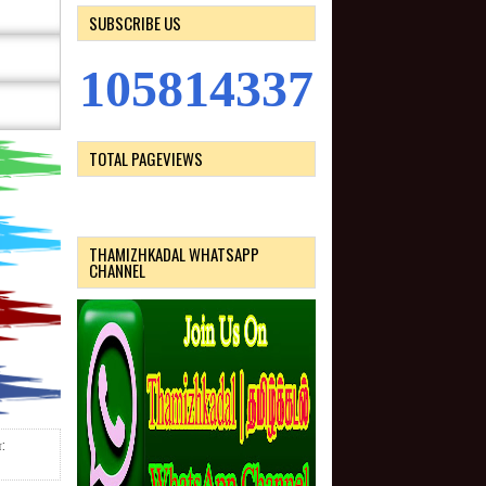
SUBSCRIBE US
1
0
5
8
1
4
3
3
7
TOTAL PAGEVIEWS
THAMIZHKADAL WHATSAPP
CHANNEL
: