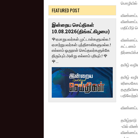
மொழியில் 
FEATURED POST
விண்ணப்
விண்ணப்ப
இன்றைய செய்திகள்
மதிப்பீடு 
10.08.2026(திங்கட்கிழமை)
🌹ஏமாறுபவர்கள் முட்டாள்களுமல்ல.!
விண்ணப்ப
ஏமாற்றுபவர்கள் புத்திசாலிகளுமல்ல.!
கட்டணம் 
எல்லாம் ஒருநாள் செய்தவர்களுக்கே
நிர்ணயிக்
திரும்பும்.அன்று எல்லாம் புரியும்.! 🌹
🌹...
தமிழ் வழி
தமிழ் வழி
உரிமைகோர
தகுதியின
பதிவேற்றம
விண்ணப்பம
தமிழ்நாட
-யில் விண
விண்ணப்பங