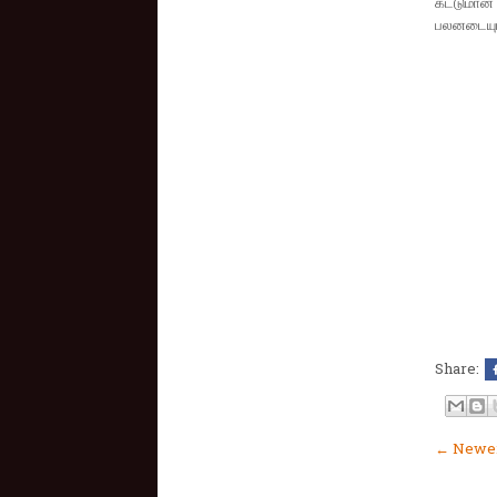
கட்டுமான
பலனடையுமா
Share:
← Newer