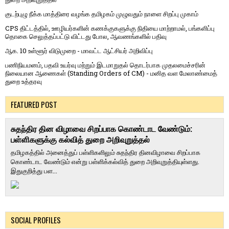
குடற்புழு நீக்க மாத்திரை வழங்க தமிழகம் முழுவதும் நாளை சிறப்பு முகாம்
CPS திட்டத்தில், ஊழியர்களின் கணக்குகளுக்கு நிதியை மாற்றாமல், பங்களிப்பு
தொகை செலுத்தப்பட்டு விட்டது போல, ஆவணங்களில் பதிவு
ஆக. 10 உள்ளூர் விடுமுறை - மாவட்ட ஆட்சியர் அறிவிப்பு
பணிநியமனம், பதவி உயர்வு மற்றும் இடமாறுதல் தொடர்பாக முதலமைச்சரின்
நிலையான ஆணைகள் (Standing Orders of CM) - மனித வள மேலாண்மைத்
துறை உத்தரவு
FEATURED POST
சுதந்திர தின விழாவை சிறப்பாக கொண்டாட வேண்டும்:
பள்ளிகளுக்கு கல்வித் துறை அறிவுறுத்தல்
தமிழகத்தில் அனைத்துப் பள்ளிகளிலும் சுதந்திர தினவிழாவை சிறப்பாக
கொண்டாட வேண்டும் என்று பள்ளிக்கல்வித் துறை அறிவுறுத்தியுள்ளது.
இதுகுறித்து பள...
SOCIAL PROFILES