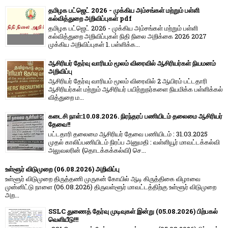
தமிழக பட்ஜெட் 2026 - முக்கிய அம்சங்கள் மற்றும் பள்ளி
கல்வித்துறை அறிவிப்புகள் pdf
தமிழக பட்ஜெட் 2026 - முக்கிய அம்சங்கள் மற்றும் பள்ளி
கல்வித்துறை அறிவிப்புகள் நிதி நிலை அறிக்கை 2026 2027
முக்கிய அறிவிப்புகள் 1. பள்ளிக்க...
ஆசிரியர் தேர்வு வாரியம் மூலம் விரைவில் ஆசிரியர்கள் நியமனம்
அறிவிப்பு
ஆசிரியர் தேர்வு வாரி​யம் மூலம் விரை​வில் 2 ஆயிரம் பட்​ட​தாரி
ஆசிரியர்​கள் மற்​றும் ஆசிரியர் பயிற்றுநர்​களை நியமிக்க பள்​ளிக்​கல்​
வித்​துறை ம...
கடைசி நாள்:10.08.2026. நிரந்தரப் பணியிடம் தலைமை ஆசிரியர்
தேவை!!
பட்டதாரி தலைமை ஆசிரியர் தேவை பணியிடம் : 31.03.2025
முதல் காலிப்பணியிடம் நிரப்ப அனுமதி : வள்ளியூர் மாவட்டக்கல்வி
அலுவலரின் (தொடக்கக்கல்வி) செ...
உள்ளூர் விடுமுறை (06.08.2026) அறிவிப்பு
உள்ளூர் விடுமுறை திருத்தணி முருகன் கோயில் ஆடி கிருத்திகை விழாவை
முன்னிட்டு நாளை (06.08.2026) திருவள்ளூர் மாவட்டத்திற்கு உள்ளூர் விடுமுறை
அற...
SSLC துணைத் தேர்வு முடிவுகள் இன்று (05.08.2026) பிற்பகல்
வெளியீடு!!!