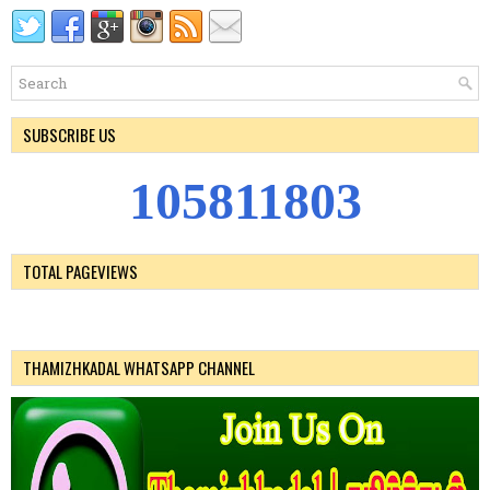
SUBSCRIBE US
1
0
5
8
1
1
8
0
3
TOTAL PAGEVIEWS
THAMIZHKADAL WHATSAPP CHANNEL