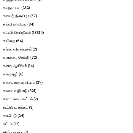
கலந்தாய்வு
(232)
கலைத் திருவிழா
(57)
கல்வி உளவியல்
(84)
கல்விச்செய்திகள்
(18319)
கவிதை
(64)
கற்றல் விளைவுகள்
(2)
கனமழை செய்தி
(72)
கனவு ஆசிரியர்
(14)
காமராஜர்
(6)
காலை உணவு திட்டம்
(37)
காலை வழிபாடு
(821)
கிராம சபை கூட்டம்
(2)
கூட்டுறவு சங்கம்
(3)
கையேடு
(24)
சட்டம்
(17)
சிறப்பு வகுப்பு
(1)