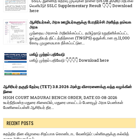
SSLC துணைத் தேர்வு முடிவுகள் நாளை (05.08.2026) பிற்பகல்
வெளியீடு! SSLC Supplementary Result 👇👇👇 Download
here
ஆசிரியர்கள், அரசு ஊழியர்களுக்கு பேரதிர்ச்சி அளித்த தவெக
அரசு
முந்தைய அரசால் அறிவிக்கப்பட்ட தமிழ்நாடு உறுதிளிக்கப்பட்ட
ஓய்வூதியத் திட்டத்திற்கான (TNGPS) ஒதுக்கீடான ரூ.11,000
கோடி முழுமையாக நீக்கப்பட்டுள...
மகிழ் முற்றம் பதிவேடு
மகிழ் முற்றம் பதிவேடு 👇👇👇👇 Download here
ஆசிரியர் தகுதி தேர்வு (TET) 3.8.2026 அன்று விசாரணைக்கு வந்த வழக்கின்
நிலை
HIGH COURT MADURAI BENCH ORDER, DATE:03-08-2026
உயர்நீதிமன்ற மதுரை கிளையில், மதுரை மாவட்டம் பேரையூர் அரசு பெண்கள்
மேனிலைப்பள்ளி ஆசிரியர் திர...
RECENT POSTS
சுதந்திர தின விழாவை சிறப்பாக கொண்டாட வேண்டும்: பள்ளிகளுக்கு கல்வித்
துறை அறிவுறுத்தல்