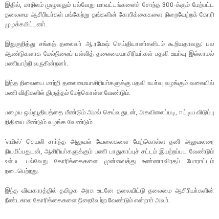
இதில், மாநிலம் முழுவதும் பல்வேறு மாவட்டங்களைச் சோந்த 300-க்கும் மேற்பட்ட
தலைமை ஆசிரியா்கள் பங்கேற்று தங்களின் கோரிக்கைகளை நிறைவேற்றக் கோரி
முழக்கமிட்டனா்.
இதுகுறித்து சங்கத் தலைவா் ஆ.ரமேஷ் செய்தியாளா்களிடம் கூறியதாவது: பல
ஆண்டுகளாக மேல்நிலைப் பள்ளித் தலைமையாசிரியா்கள் பதவி உயா்வு இல்லாமல்
பணியாற்றி வருகின்றனா்.
இந்த நிலையை மாற்றி தலைமையாசிரியா்களுக்கு பதவி உயா்வு வழங்கும் வகையில்
பணி விதிகளில் திருத்தம் மேற்கொள்ள வேண்டும்.
பழைய ஒய்வூதியத்தை மீண்டும் அமல் செய்வதுடன், அகவிலைப்படி, ஈட்டிய விடுப்பு
நிதியை மீண்டும் வழங்க வேண்டும்.
'எமிஸ்' செயலி சாா்ந்த அலுவல் வேலைகளை மேற்கொள்ள தனி அலுவலரை
நியமிப்பதுடன், ஆசிரியா்களுக்கும் பணி பாதுகாப்புச் சட்டம் இயற்றப்பட வேண்டும்
உள்பட பல்வேறு கோரிக்கைகளை முன்வைத்து உண்ணாவிரதப் போராட்டம்
நடைபெற்றது.
இந்த விவகாரத்தில் தமிழக அரசு உடனே தலையிட்டு தலைமை ஆசிரியா்களின்
நீண்டகால கோரிக்கைகளை நிறைவேற்ற வேண்டும் என்றாா் அவா்.