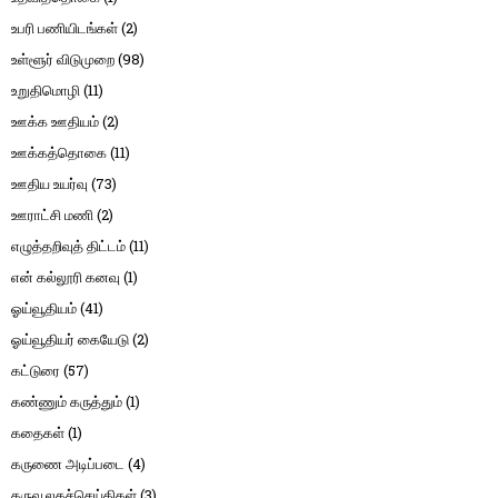
உபரி பணியிடங்கள்
(2)
உள்ளூர் விடுமுறை
(98)
உறுதிமொழி
(11)
ஊக்க ஊதியம்
(2)
ஊக்கத்தொகை
(11)
ஊதிய உயர்வு
(73)
ஊராட்சி மணி
(2)
எழுத்தறிவுத் திட்டம்
(11)
என் கல்லூரி கனவு
(1)
ஓய்வூதியம்
(41)
ஓய்வூதியர் கையேடு
(2)
கட்டுரை
(57)
கண்ணும் கருத்தும்
(1)
கதைகள்
(1)
கருணை அடிப்படை
(4)
கருவூலகச்செய்திகள்
(3)