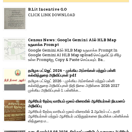
B.Lit Incentive G.O
CLICK LINK DOWNLOAD
Census News : Google Gemini AIல் HLB Map
உருவாக்க Prompt
Google Gemini AIல் HLB Map உருவாக்க Prompt In
Google Gemini AI HLB Map upload செய்துவிட்டு கீழே
உள்ள Promptஐ, Copy & Paste செய்யவும். Ba...
தமிழக பட்ஜெட் 2026 - முக்கிய அம்சங்கள் மற்றும் பள்ளி
கல்வித்துறை அறிவிப்புகள் pdf
தமிழக பட்ஜெட் 2026 - முக்கிய அம்சங்கள் மற்றும் பள்ளி
கல்வித்துறை அறிவிப்புகள் நிதி நிலை அறிக்கை 2026 2027
முக்கிய அறிவிப்புகள் 1. பள்ளிக்க...
ஆசிரியர் தேர்வு வாரியம் மூலம் விரைவில் ஆசிரியர்கள் நியமனம்
அறிவிப்பு
ஆசிரியர் தேர்வு வாரி​யம் மூலம் விரை​வில் 2 ஆயிரம் பட்​ட​தாரி
ஆசிரியர்​கள் மற்​றும் ஆசிரியர் பயிற்றுநர்​களை நியமிக்க பள்​ளிக்​கல்​
வித்​துறை ம...
கடைசி நாள்:10.08.2026. நிரந்தரப் பணியிடம் தலைமை ஆசிரியர்