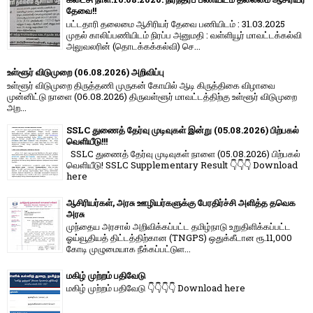
தேவை!!
பட்டதாரி தலைமை ஆசிரியர் தேவை பணியிடம் : 31.03.2025
முதல் காலிப்பணியிடம் நிரப்ப அனுமதி : வள்ளியூர் மாவட்டக்கல்வி
அலுவலரின் (தொடக்கக்கல்வி) செ...
உள்ளூர் விடுமுறை (06.08.2026) அறிவிப்பு
உள்ளூர் விடுமுறை திருத்தணி முருகன் கோயில் ஆடி கிருத்திகை விழாவை
முன்னிட்டு நாளை (06.08.2026) திருவள்ளூர் மாவட்டத்திற்கு உள்ளூர் விடுமுறை
அற...
SSLC துணைத் தேர்வு முடிவுகள் இன்று (05.08.2026) பிற்பகல்
வெளியீடு!!!
SSLC துணைத் தேர்வு முடிவுகள் நாளை (05.08.2026) பிற்பகல்
வெளியீடு! SSLC Supplementary Result 👇👇👇 Download
here
ஆசிரியர்கள், அரசு ஊழியர்களுக்கு பேரதிர்ச்சி அளித்த தவெக
அரசு
முந்தைய அரசால் அறிவிக்கப்பட்ட தமிழ்நாடு உறுதிளிக்கப்பட்ட
ஓய்வூதியத் திட்டத்திற்கான (TNGPS) ஒதுக்கீடான ரூ.11,000
கோடி முழுமையாக நீக்கப்பட்டுள...
மகிழ் முற்றம் பதிவேடு
மகிழ் முற்றம் பதிவேடு 👇👇👇👇 Download here