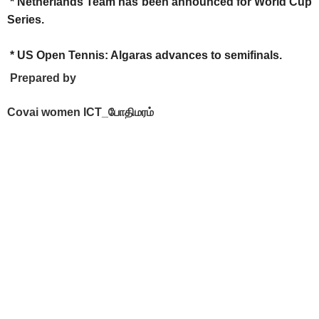
* Netherlands Team has been announced for World Cup
Series.
* US Open Tennis: Algaras advances to semifinals.
Prepared by
Covai women ICT_போதிமரம்