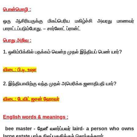
பொன்மொழி :
ஒரு ஆசிரியருக்கு மிகப்பெரிய மகிழ்ச்சி அவரது மாணவர்
பாராட்டப்படும்போது. – சார்லோட் ப்ரான்ட்
பொது அறிவு :
1. ஒலிம்பிக்கில் பதக்கம் வென்ற முதல் இந்தியப் பெண் யார்?
விடை: பி.டி. உஷா
2. இந்தியாவிற்கு வந்த முதல் அமெரிக்க ஜனாதிபதி யார்?
விடை: டேவிட் ஜசன் ஹோவர்
English words & meanings :
bee master - தேனீ வளர்ப்பவர் laird- a person who owns
large estate பரந்த நிலப்பகுதிக்குச் சொந்தக்காரர்