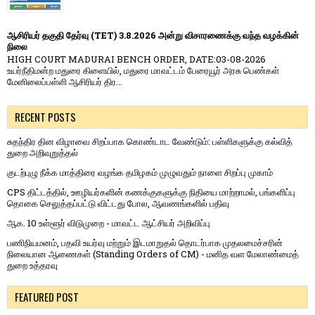
ஆசிரியர் தகுதி தேர்வு (TET) 3.8.2026 அன்று விசாரணைக்கு வந்த வழக்கின்
நிலை
HIGH COURT MADURAI BENCH ORDER, DATE:03-08-2026
உயர்நீதிமன்ற மதுரை கிளையில், மதுரை மாவட்டம் பேரையூர் அரசு பெண்கள்
மேனிலைப்பள்ளி ஆசிரியர் திர...
RECENT POSTS
சுதந்திர தின விழாவை சிறப்பாக கொண்டாட வேண்டும்: பள்ளிகளுக்கு கல்வித்
துறை அறிவுறுத்தல்
குடற்புழு நீக்க மாத்திரை வழங்க தமிழகம் முழுவதும் நாளை சிறப்பு முகாம்
CPS திட்டத்தில், ஊழியர்களின் கணக்குகளுக்கு நிதியை மாற்றாமல், பங்களிப்பு
தொகை செலுத்தப்பட்டு விட்டது போல, ஆவணங்களில் பதிவு
ஆக. 10 உள்ளூர் விடுமுறை - மாவட்ட ஆட்சியர் அறிவிப்பு
பணிநியமனம், பதவி உயர்வு மற்றும் இடமாறுதல் தொடர்பாக முதலமைச்சரின்
நிலையான ஆணைகள் (Standing Orders of CM) - மனித வள மேலாண்மைத்
துறை உத்தரவு
FEATURED POST