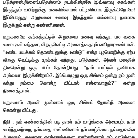
படுத்தான்.நினைப்பதெல்லாம் நடக்கின்றதே இவ்வளவு சுகங்கள்
இருந்தும் வயிற்றுக்கு உணவில்லாமல் பட்டினியாக இருக்கிறோமே!
இப்பொழுது அறுசுவை உணவு இருந்தால் எவ்வளவு நலமாக
இருக்கும் என்று எண்ணினான்.
மறுகணமே தங்கத்தட்டில் அறுசுவை உணவு வந்தது. பல வகை
உணவுகள் வந்தன, விறகுவெட்டி அனைத்தையும் வயிறார உண்டான்.
“உண்ட மயக்கம் தொண்டனுக்கு உண்டு” என்ற பழமொழிக்கு ஏற்ப
விறகு வெட்டிக்கு உறக்கம் வந்தது, படுத்தான். அவன் மனதில்
திடீரென்று ஒரு பயம் தோன்றியது. “நாம் காட்டில் தனியாக
அல்லவா இருக்கிறோம்?. இப்பொழுது ஒரு சிங்கம் ஒன்று நம் முன்
வந்து நம்மை கொன்று விட்டால் என்னவாகும்?” என்று
நினைத்தான்.
மறுகணம் அவன் முன்னால் ஒரு சிங்கம் தோன்றி அவனை
கொன்று விட்டது.
நீதி : நம் எண்ணத்தின் படி தான் நம் வாழ்க்கை அமையும். நாம்
உயர்ந்தவற்றை, நல்லதை எண்ணினால் நம் வாழ்க்கை நல்லதாகவே
அமையும். தவறான எண்ணங்களை எண்ணினால் நம் வாழ்க்கை