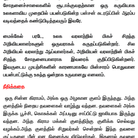
சோதனைச்சாலைகளில் சூடாக்குவதற்கான ஒரு கருவியாக
உலகளாவிய முறையில் பயன்படுகின்ற
பன்சன் சுடரடுப்பின்
ஆரம்ப
வடிவத்தைக் கண்டுபிடித்தவரும் இவரே.
மைக்கேல் பரடே, உலக வரலாற்றில் மிகச் சிறந்த
அறிவியலாளர்களுள் ஒருவராகக் கருதப்படுகின்றார். சில
அறிவியல் வரலாற்று ஆய்வாளர்கள், அறிவியன் வரலாற்றின் மிகச்
சிறந்த சோதனையாளராக இவரைக் குறிப்பிடுகின்றனர்.
இவருடைய முயற்சிகளின் காரணமாகவே
மின்சாரம்
பொதுவான
பயன்பாட்டுக்கு உகந்த ஒன்றாக உருவானது எனலாம்.
நீதிக்கதை
ஒரு சின்ன கிராமம், அங்க ஒரு அழகான குளம் இருந்தது. அந்த
குளத்தில் நிறைய தவளைகள் வாழ்ந்து வந்தன. தவளைகள் அங்க
இருக்க பூச்சி, கொசுக்கள் அப்படினு சாப்பிட்டு ஜாலியாக இருந்து
வந்தன. அந்த கிராம மக்கள் குளத்திற்கு குளிக்க செல்வது
வழக்கம்.அந்த குளத்தில் சிறுவர்கள் சென்றால் இந்த தவளை
குட்டிகளை மீன் என நினைத்து விடுவார்கள். இதனால் தவளை