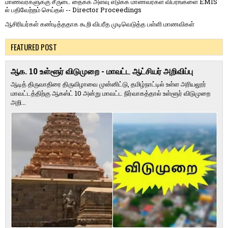
மாணவர்களுக்கு சீருடை தைக்க அளவு எடுக்க மாணவர்கள் விபரங்களை EMIS
ல் பதிவேற்றம் செய்தல் -- Director Proceedings
ஆசிரியர்கள் கண்டித்ததாக கூறி விபரீத முடிவெடுத்த பள்ளி மாணவிகள்
FEATURED POST
ஆக. 10 உள்ளூர் விடுமுறை - மாவட்ட ஆட்சியர் அறிவிப்பு
ஆடித் திருவாதிரை திருவிழாவை முன்னிட்டு, தமிழ்நாட்டில் உள்ள அரியலூர்
மாவட்டத்திற்கு ஆகஸ்ட் 10 அன்று மாவட்ட நிர்வாகத்தால் உள்ளூர் விடுமுறை
அறி...