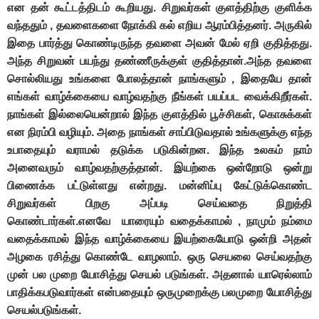
என தன் கூட்டத்திடம் கூறியது. சிறுவர்கள் குளத்திற்கு குளிக்க
வந்ததும் , தவளைகளை நோக்கி கல் எறிய ஆரம்பித்தனர். அருகில்
இதை பார்த்து கொண்டிருந்த தவளை அவன் மேல் ஏறி குதித்தது.
அந்த சிறுவன் பயந்து தண்ணீருக்குள் குதித்தான்.அந்த தவளை
சொல்லியது உங்களை போலத்தான் நாங்களும் , இதையே தான்
எங்கள் வாழ்க்கையை வாழ்வதற்கு நீங்கள் பயப்பட வைக்கிறீர்கள்.
நாங்கள் இல்லையென்றால் இந்த குளத்தில் பூச்சிகள், கொசுக்கள்
என நிரம்பி வழியும். அதை நாங்கள் சாப்பிடுவதால் உங்களுக்கு எந்த
உபாதையும் வராமல் தடுக்க படுகின்றன. இந்த உலகம் நாம்
அனைவரும் வாழ்வதற்குத்தான். இயற்கை ஒன்றோடு ஒன்று
பிணைக்க பட்டுள்ளது என்றது. மன்னிப்பு கேட்டுக்கொண்ட
சிறுவர்கள் பிறகு அப்படி செய்வதை நிறுத்தி
கொண்டார்கள்.எனவே யாரையும் வதைக்காமல் , நாமும் நம்மை
வதைக்காமல் இந்த வாழ்க்கையை இயற்கையோடு ஒன்றி அதன்
அழகை ரசித்து கொண்டே வாழலாம். ஒரு செயலை செய்வதற்கு
முன் பல முறை யோசித்து செயல் படுங்கள். அதனால் யாரெல்லாம்
பாதிக்கபடுவார்கள் என்பதையும் ஒருமுறைக்கு பலமுறை யோசித்து
செயல்படுங்கள்.