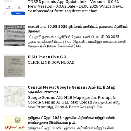
TNSED parents App Update link - Version - 0.0.62
New Version - 0.0.62 Date - 24.06.2026 What's New....
*Ambassador form requirement chan...
கடைசி நாள்:10.08.2026. நிரந்தரப் பணியிடம் தலைமை ஆசிரியர்
தேவை!!
பட்டதாரி தலைமை ஆசிரியர் தேவை பணியிடம் : 31.03.2025
முதல் காலிப்பணியிடம் நிரப்ப அனுமதி : வள்ளியூர் மாவட்டக்கல்வி
அலுவலரின் (தொடக்கக்கல்வி) செ...
B.Lit Incentive G.O
CLICK LINK DOWNLOAD
Census News : Google Gemini AIல் HLB Map
உருவாக்க Prompt
Google Gemini AIல் HLB Map உருவாக்க Prompt In
Google Gemini AI HLB Map upload செய்துவிட்டு கீழே
உள்ள Promptஐ, Copy & Paste செய்யவும். Ba...
தமிழக பட்ஜெட் 2026 - முக்கிய அம்சங்கள் மற்றும் பள்ளி
கல்வித்துறை அறிவிப்புகள் pdf
தமிழக பட்ஜெட் 2026 - முக்கிய அம்சங்கள் மற்றும் பள்ளி