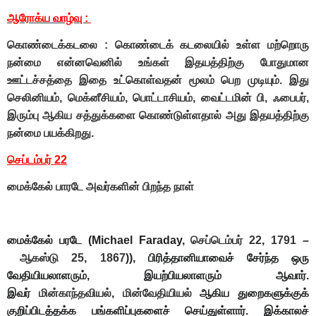
ஆரோக்ய வாழ்வு :
கொண்டைக்கடலை : கொண்டைக் கடலையில் உள்ள மற்றொரு
நன்மை என்னவெனில் உங்கள் இதயத்திற்கு போதுமான
ஊட்டச்சத்தை இதை உட்கொள்வதன் மூலம் பெற முடியும். இது
செலினியம், மெக்னீசியம், பொட்டாசியம், வைட்டமின் பி, ஃபைபர்,
இரும்பு ஆகிய சத்துக்களை கொண்டுள்ளதால் அது இதயத்திற்கு
நன்மை பயக்கிறது.
செப்டம்பர் 22
மைக்கேல் பாரடே அவர்களின் பிறந்த நாள்
மைக்கேல் பரடே
(Michael Faraday,
செப்டெம்பர் 22
,
1791
–
ஆகஸ்டு 25
,
1867
)), பிரித்தானியாவைச் சேர்ந்த ஒரு
வேதியியலாளரும், இயற்பியலாளரும் ஆவார்.
இவர்
மின்காந்தவியல்
,
மின்வேதியியல்
ஆகிய துறைகளுக்குக்
குறிப்பிடத்தக்க பங்களிப்புகளைச் செய்துள்ளார். இக்காலச்