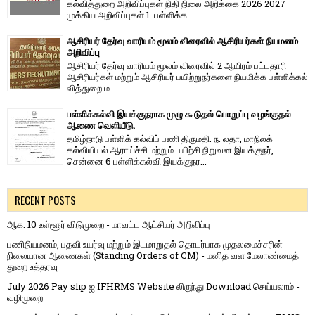
கல்வித்துறை அறிவிப்புகள் நிதி நிலை அறிக்கை 2026 2027
முக்கிய அறிவிப்புகள் 1. பள்ளிக்க...
ஆசிரியர் தேர்வு வாரியம் மூலம் விரைவில் ஆசிரியர்கள் நியமனம்
அறிவிப்பு
ஆசிரியர் தேர்வு வாரி​யம் மூலம் விரை​வில் 2 ஆயிரம் பட்​ட​தாரி
ஆசிரியர்​கள் மற்​றும் ஆசிரியர் பயிற்றுநர்​களை நியமிக்க பள்​ளிக்​கல்​
வித்​துறை ம...
பள்ளிக்கல்வி இயக்குநராக முழு கூடுதல் பொறுப்பு வழங்குதல்
ஆணை வெளியீடு.
தமிழ்நாடு பள்ளிக் கல்விப் பணி திருமதி. ந. லதா, மாநிலக்
கல்வியியல் ஆராய்ச்சி மற்றும் பயிற்சி நிறுவன இயக்குநர்,
சென்னை 6 பள்ளிக்கல்வி இயக்குநர...
RECENT POSTS
ஆக. 10 உள்ளூர் விடுமுறை - மாவட்ட ஆட்சியர் அறிவிப்பு
பணிநியமனம், பதவி உயர்வு மற்றும் இடமாறுதல் தொடர்பாக முதலமைச்சரின்
நிலையான ஆணைகள் (Standing Orders of CM) - மனித வள மேலாண்மைத்
துறை உத்தரவு
July 2026 Pay slip ஐ IFHRMS Website லிருந்து Download செய்யலாம் -
வழிமுறை