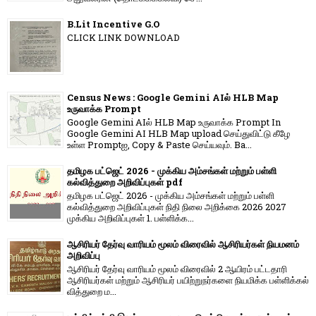
B.Lit Incentive G.O
CLICK LINK DOWNLOAD
Census News : Google Gemini AIல் HLB Map
உருவாக்க Prompt
Google Gemini AIல் HLB Map உருவாக்க Prompt In
Google Gemini AI HLB Map upload செய்துவிட்டு கீழே
உள்ள Promptஐ, Copy & Paste செய்யவும். Ba...
தமிழக பட்ஜெட் 2026 - முக்கிய அம்சங்கள் மற்றும் பள்ளி
கல்வித்துறை அறிவிப்புகள் pdf
தமிழக பட்ஜெட் 2026 - முக்கிய அம்சங்கள் மற்றும் பள்ளி
கல்வித்துறை அறிவிப்புகள் நிதி நிலை அறிக்கை 2026 2027
முக்கிய அறிவிப்புகள் 1. பள்ளிக்க...
ஆசிரியர் தேர்வு வாரியம் மூலம் விரைவில் ஆசிரியர்கள் நியமனம்
அறிவிப்பு
ஆசிரியர் தேர்வு வாரி​யம் மூலம் விரை​வில் 2 ஆயிரம் பட்​ட​தாரி
ஆசிரியர்​கள் மற்​றும் ஆசிரியர் பயிற்றுநர்​களை நியமிக்க பள்​ளிக்​கல்​
வித்​துறை ம...