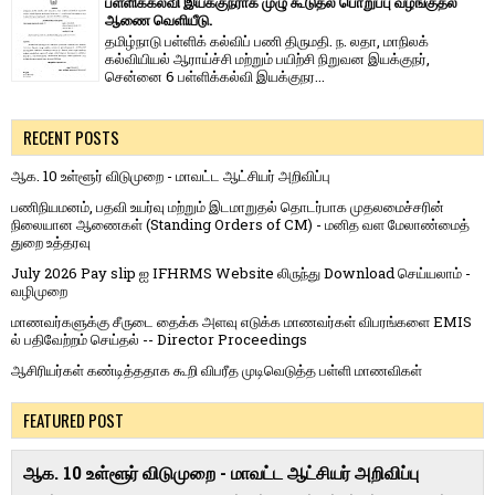
பள்ளிக்கல்வி இயக்குநராக முழு கூடுதல் பொறுப்பு வழங்குதல்
ஆணை வெளியீடு.
தமிழ்நாடு பள்ளிக் கல்விப் பணி திருமதி. ந. லதா, மாநிலக்
கல்வியியல் ஆராய்ச்சி மற்றும் பயிற்சி நிறுவன இயக்குநர்,
சென்னை 6 பள்ளிக்கல்வி இயக்குநர...
RECENT POSTS
ஆக. 10 உள்ளூர் விடுமுறை - மாவட்ட ஆட்சியர் அறிவிப்பு
பணிநியமனம், பதவி உயர்வு மற்றும் இடமாறுதல் தொடர்பாக முதலமைச்சரின்
நிலையான ஆணைகள் (Standing Orders of CM) - மனித வள மேலாண்மைத்
துறை உத்தரவு
July 2026 Pay slip ஐ IFHRMS Website லிருந்து Download செய்யலாம் -
வழிமுறை
மாணவர்களுக்கு சீருடை தைக்க அளவு எடுக்க மாணவர்கள் விபரங்களை EMIS
ல் பதிவேற்றம் செய்தல் -- Director Proceedings
ஆசிரியர்கள் கண்டித்ததாக கூறி விபரீத முடிவெடுத்த பள்ளி மாணவிகள்
FEATURED POST
ஆக. 10 உள்ளூர் விடுமுறை - மாவட்ட ஆட்சியர் அறிவிப்பு