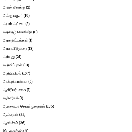
அகல் விளக்கு
(2)
அக்கு பஞ்சர்
(19)
அபார் அட்டை
(3)
அரசிதழ் வெளியீடு
(8)
அரசு திட்டங்கள்
(1)
அரசு விடுமுறை
(13)
அரியது
(21)
அறிவிப்புகள்
(13)
அறிவியியல்
(157)
அன்புக்கரங்கள்
(5)
ஆசிரியர் மனசு
(1)
ஆச்சர்யம்
(1)
ஆணையர் செயல்முறைகள்
(136)
ஆய்வுகள்
(22)
ஆன்மீகம்
(26)
இட ஒதுக்கீடு
(1)