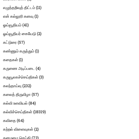
எழுத்தறிவுத் திட்டம்
(11)
என் கல்லூரி கனவு
(1)
ஓய்வூதியம்
(41)
ஓய்வூதியர் கையேடு
(2)
கட்டுரை
(57)
கண்ணும் கருத்தும்
(1)
கதைகள்
(1)
கருணை அடிப்படை
(4)
கருவூலகச்செய்திகள்
(3)
கலந்தாய்வு
(232)
கலைத் திருவிழா
(57)
கல்வி உளவியல்
(84)
கல்விச்செய்திகள்
(18319)
கவிதை
(64)
கற்றல் விளைவுகள்
(2)
கனமழை செய்தி
(72)