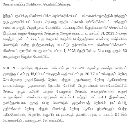
வேலைவாய்ப்பு அறிவிப்பை வெளியிட்டுள்ளது.
இந்தப் பதவிக்கு விண்ணப்பிக்க அங்கீகரிக்கப்பட்ட பல்கலைக்கழகத்தில் ஏதேனும்
ஒரு துறையில் பட்டப்படிப்பு அல்லது மத்திய அரசால் அங்கீகரிக்கப்பட்ட ஏதேனும்
சமமான தகுதி பெற்றிருக்க வேண்டும். பட்டப்படிப்பின் இறுதியாண்டு/ செமஸ்டரில்
இருப்பவர்களும், நேர்முகத் தேர்வுக்கு அழைக்கப்பட்டால், டிசம்பர் 31, 2023 அல்லது
அதற்கு முன் பட்டப்படிப்புத் தேர்வில் தேர்ச்சி பெற்றதற்கான சான்றை சமர்ப்பிக்க
வேண்டும் என்ற நிபந்தனைக்கு உட்பட்டு தற்காலிகமாக விண்ணப்பிக்கலாம்.
விண்ணப்பதாரரின் வயது வரம்பு ஏப்ரல் 1, 2023 தேதியின்படி 21 வயது முதல் 30
வயதுக்குள் இருக்க வேண்டும்.
SBI PO பதவிக்கு அடிப்படை சம்பளம் ரூ. 27,620. ஆண்டு மொத்த ஊதியம்
குறைந்தபட்சம் ரூ. 15,09 லட்சம் முதல் அதிகபட்சம் ரூ. 20.77 லட்சம் ஆகும். தேர்வு
செயல்முறை முதல்நிலைத் தேர்வு மற்றும் முதன்மைத் தேர்வு ஆகியவற்றை
உள்ளடக்கியது. முதன்மைத் தேர்வில் தேர்ச்சி பெறுபவர்கள் சைக்கோமெட்ரிக்
தேர்வு, குழுப் பயிற்சி மற்றும் நேர்முகத் தேர்வில் கலந்துகொள்ள தகுதி
பெறுவார்கள். விண்ணப்பதாரர்கள் கட்டம்-II மற்றும் கட்டம்-III இரண்டிலும்
தனித்தனியாக தகுதி பெற வேண்டும். முதன்மைத் தேர்வில் (கட்டம்-II),
குறிக்கோள் தேர்வு மற்றும் விளக்கத் தேர்வு ஆகிய இரண்டிலும் பெற்ற
மதிப்பெண்கள், இறுதித் தகுதிப் பட்டியலைத் தயாரிப்பதற்காக கட்டம்-III இல்
பெற்ற மதிப்பெண்களுடன் சேர்க்கப்படும்.