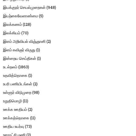
இயக்குநர் செயல்முறைகள்
(948)
இயற்கைவேளாண்மை
(5)
இலக்கணம்
(128)
இலக்கியம்
(70)
இளம் அறிவியல் விஞ்ஞானி
(2)
இளம் கவிஞர் விருது
(1)
இன்றைய செய்திகள்
(1)
உடல்நலம்
(1863)
உதவித்தொகை
(1)
உபரி பணியிடங்கள்
(2)
உள்ளூர் விடுமுறை
(98)
உறுதிமொழி
(11)
ஊக்க ஊதியம்
(2)
ஊக்கத்தொகை
(11)
ஊதிய உயர்வு
(73)
ஊராட்சி மணி
(2)