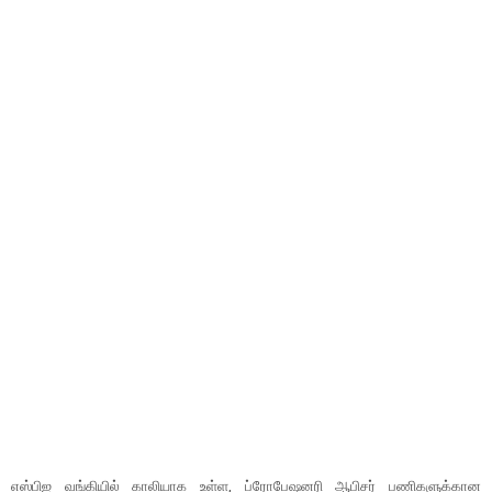
எஸ்பிஐ வங்கியில் காலியாக உள்ள, ப்ரோபேஷனரி ஆபிசர் பணிகளுக்கான