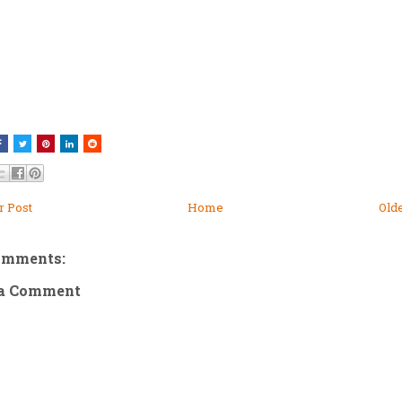
 Post
Home
Old
omments:
 a Comment