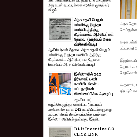
மீது உடன் நடவடிக்கை எடுக்க முதல்வர்
விஜய் ...
அரசு உதவி பெறும்
அரசு தொடக
பள்ளிக்கு நிரந்தர
பணியிடத்திற்கு
செய்துள்ள
கீழ்க்கண்ட ஆசிரியர்கள்
தேவை. (ஊதியம் அரசு
அரசு பள்ள
விதிகளின்படி)
பட்டதாரி 
ஆசிரியர்கள் தேவை அரசு உதவி பெறும்
பள்ளிக்கு நிரந்தர பணியிடத்திற்கு
கீழ்க்கண்ட ஆசிரியர்கள் தேவை.
இந்நிலையி
(ஊதியம் அரசு விதிகளின்படி)
தொடக்க க
மேற்கொள்ள
இஸ்ரோவில் 242
நிர்வாகப் பணி
காலியிடங்கள் -
அதனால், த
பட்டதாரிகள்
ஏற்படும் 
விண்ணப்பிக்க அழைப்பு
உதவியாளர்,
சுருக்கெழுத்தர் உள்ளிட்ட நிர்வாகப்
பணிகளில் உள்ள 242 காலியிடங்களுக்கு
பட்டதாரிகள் விண்ணப்பிக்கலாம் என
இஸ்ரோ அறிவித்துள்ளது. இந்தி...
B.Lit Incentive G.O
CLICK LINK