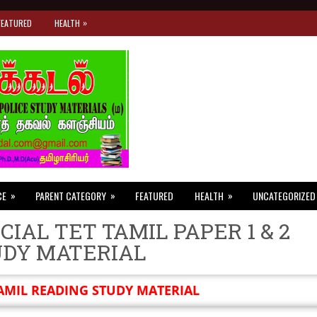
»
FEATURED
HEALTH
»
»
»
CE
PARENT CATEGORY
FEATURED
HEALTH
UNCATEGORIZED
CIAL TET TAMIL PAPER 1 & 2
UDY MATERIAL
AMIL READING STUDY MATERIAL