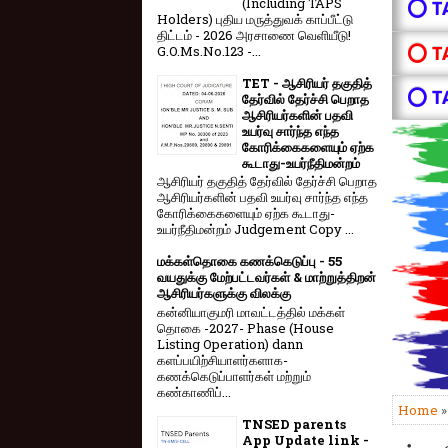
(Including TAPS
⭕ T
Holders) புதிய மருத்துவக் காப்பீட்டு
திட்டம் - 2026 அரசாணை வெளியீடு!
⭕ T
G.O.Ms.No.123 -...
TET - ஆசிரியர் தகுதித்
⭕ T
தேர்வில் தேர்ச்சி பெறாத
ஆசிரியர்களின் பதவி
உயர்வு சார்ந்த எந்த
கோரிக்கைகளையும் ஏற்க
கூடாது-உயர்நீதிமன்றம்
ஆசிரியர் தகுதித் தேர்வில் தேர்ச்சி பெறாத
ஆசிரியர்களின் பதவி உயர்வு சார்ந்த எந்த
கோரிக்கைகளையும் ஏற்க கூடாது-
உயர்நீதிமன்றம் Judgement Copy ...
மக்கள்தொகை கணக்கெடுப்பு - 55
வயதுக்கு மேற்பட்டவர்கள் & மாற்றுத்திறன்
ஆசிரியர்களுக்கு விலக்கு
கன்னியாகுமரி மாவட்டத்தில் மக்கள்
தொகை -2027- Phase (House
Listing Operation) dann
களப்பயிற்சியாளர்களாக-
கணக்கெடுப்பாளர்கள் மற்றும்
கண்காணிப்...
Home
TNSED parents
App Update link -