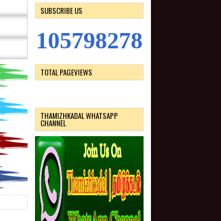
SUBSCRIBE US
1
0
5
7
9
8
2
7
8
TOTAL PAGEVIEWS
THAMIZHKADAL WHATSAPP
CHANNEL