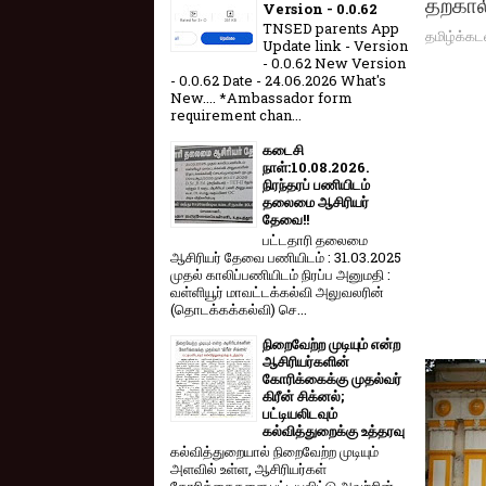
தற்கால
Version - 0.0.62
TNSED parents App
தமிழ்க்கட
Update link - Version
- 0.0.62 New Version
- 0.0.62 Date - 24.06.2026 What's
New.... *Ambassador form
requirement chan...
கடைசி
நாள்:10.08.2026.
நிரந்தரப் பணியிடம்
தலைமை ஆசிரியர்
தேவை!!
பட்டதாரி தலைமை
ஆசிரியர் தேவை பணியிடம் : 31.03.2025
முதல் காலிப்பணியிடம் நிரப்ப அனுமதி :
வள்ளியூர் மாவட்டக்கல்வி அலுவலரின்
(தொடக்கக்கல்வி) செ...
நிறைவேற்ற முடியும் என்ற
ஆசிரியர்களின்
கோரிக்கைக்கு முதல்வர்
கிரீன் சிக்னல்;
பட்டியலிடவும்
கல்வித்துறைக்கு உத்தரவு
கல்வித்துறையால் நிறைவேற்ற முடியும்
அளவில் உள்ள, ஆசிரியர்கள்
கோரிக்கைகளை பட்டியலிட்டு அவற்றின்