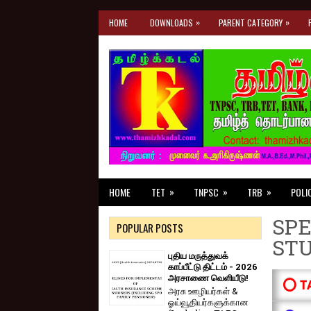
»
»
HOME
DOWNLOADS
PARENT CATEGORY
»
»
»
HOME
TET
TNPSC
TRB
POLI
SPE
POPULAR POSTS
ST
புதிய மருத்துவக்
காப்பீட்டு திட்டம் - 2026
அரசாணை வெளியீடு!
⭕ T
அரசு ஊழியர்கள் &
ஓய்வூதியர்களுக்கான