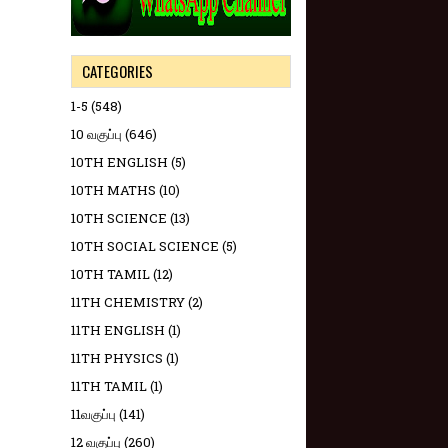
CATEGORIES
1-5
(548)
10 வகுப்பு
(646)
10TH ENGLISH
(5)
10TH MATHS
(10)
10TH SCIENCE
(13)
10TH SOCIAL SCIENCE
(5)
10TH TAMIL
(12)
11TH CHEMISTRY
(2)
11TH ENGLISH
(1)
11TH PHYSICS
(1)
11TH TAMIL
(1)
11வகுப்பு
(141)
12 வகுப்பு
(260)