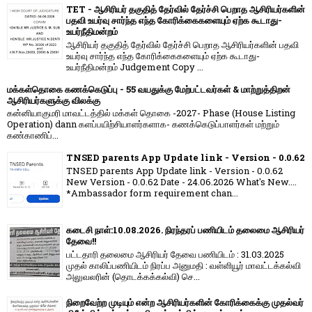
TET - ஆசிரியர் தகுதித் தேர்வில் தேர்ச்சி பெறாத ஆசிரியர்களின்
பதவி உயர்வு சார்ந்த எந்த கோரிக்கைகளையும் ஏற்க கூடாது-
உயர்நீதிமன்றம்
ஆசிரியர் தகுதித் தேர்வில் தேர்ச்சி பெறாத ஆசிரியர்களின் பதவி
உயர்வு சார்ந்த எந்த கோரிக்கைகளையும் ஏற்க கூடாது-
உயர்நீதிமன்றம் Judgement Copy ...
மக்கள்தொகை கணக்கெடுப்பு - 55 வயதுக்கு மேற்பட்டவர்கள் & மாற்றுத்திறன்
ஆசிரியர்களுக்கு விலக்கு
கன்னியாகுமரி மாவட்டத்தில் மக்கள் தொகை -2027- Phase (House Listing
Operation) dann களப்பயிற்சியாளர்களாக- கணக்கெடுப்பாளர்கள் மற்றும்
கண்காணிப்...
TNSED parents App Update link - Version - 0.0.62
TNSED parents App Update link - Version - 0.0.62
New Version - 0.0.62 Date - 24.06.2026 What's New....
*Ambassador form requirement chan...
கடைசி நாள்:10.08.2026. நிரந்தரப் பணியிடம் தலைமை ஆசிரியர்
தேவை!!
பட்டதாரி தலைமை ஆசிரியர் தேவை பணியிடம் : 31.03.2025
முதல் காலிப்பணியிடம் நிரப்ப அனுமதி : வள்ளியூர் மாவட்டக்கல்வி
அலுவலரின் (தொடக்கக்கல்வி) செ...
நிறைவேற்ற முடியும் என்ற ஆசிரியர்களின் கோரிக்கைக்கு முதல்வர்