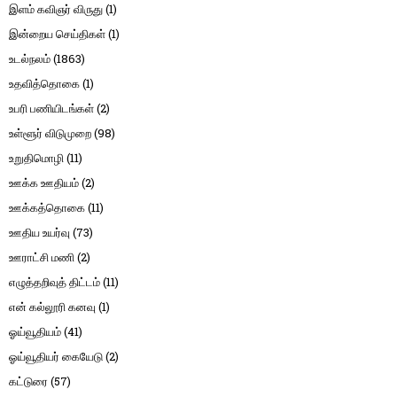
இளம் கவிஞர் விருது
(1)
இன்றைய செய்திகள்
(1)
உடல்நலம்
(1863)
உதவித்தொகை
(1)
உபரி பணியிடங்கள்
(2)
உள்ளூர் விடுமுறை
(98)
உறுதிமொழி
(11)
ஊக்க ஊதியம்
(2)
ஊக்கத்தொகை
(11)
ஊதிய உயர்வு
(73)
ஊராட்சி மணி
(2)
எழுத்தறிவுத் திட்டம்
(11)
என் கல்லூரி கனவு
(1)
ஓய்வூதியம்
(41)
ஓய்வூதியர் கையேடு
(2)
கட்டுரை
(57)