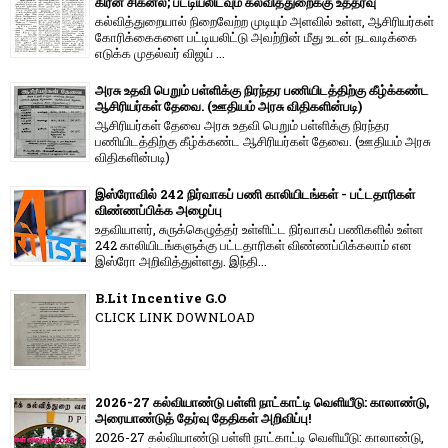
கிரீன் சிக்னல்; பட்டியலிடவும் கல்வித்துறைக்கு உத்தரவு
கல்வித்துறையால் நிறைவேற்ற முடியும் அளவில் உள்ள, ஆசிரியர்கள்
கோரிக்கைகளை பட்டியலிட்டு அவற்றின் மீது உடன் நடவடிக்கை
எடுக்க முதல்வர் விஜய் ...
அரசு உதவி பெறும் பள்ளிக்கு நிரந்தர பணியிடத்திற்கு கீழ்க்கண்ட
ஆசிரியர்கள் தேவை. (ஊதியம் அரசு விதிகளின்படி)
ஆசிரியர்கள் தேவை அரசு உதவி பெறும் பள்ளிக்கு நிரந்தர
பணியிடத்திற்கு கீழ்க்கண்ட ஆசிரியர்கள் தேவை. (ஊதியம் அரசு
விதிகளின்படி)
இஸ்ரோவில் 242 நிர்வாகப் பணி காலியிடங்கள் - பட்டதாரிகள்
விண்ணப்பிக்க அழைப்பு
உதவியாளர், சுருக்கெழுத்தர் உள்ளிட்ட நிர்வாகப் பணிகளில் உள்ள
242 காலியிடங்களுக்கு பட்டதாரிகள் விண்ணப்பிக்கலாம் என
இஸ்ரோ அறிவித்துள்ளது. இந்தி...
B.Lit Incentive G.O
CLICK LINK DOWNLOAD
2026-27 கல்வியாண்டு பள்ளி நாட்காட்டி வெளியீடு: காலாண்டு,
அரையாண்டுத் தேர்வு தேதிகள் அறிவிப்பு!
2026-27 கல்வியாண்டு பள்ளி நாட்காட்டி வெளியீடு: காலாண்டு,