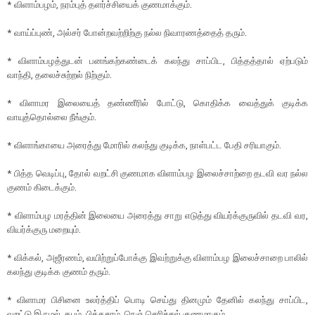
* விளாம்பழம், நரம்புத் தளர்ச்சியைக் குணமாக்கும்.
* வாய்ப்புண், அல்சர் போன்றவற்றிற்கு நல்ல நிவாரணத்தைத் தரும்.
* விளாம்பழத்துடன் பனங்கற்கண்டைக் கலந்து சாப்பிட, பித்தத்தால் ஏற்படும்
வாந்தி, தலைச்சுற்றல் நிற்கும்.
* விளாமர இலையைத் தண்ணீரில் போட்டு, கொதிக்க வைத்துக் குடிக்க
வாயுத்தொல்லை நீங்கும்.
* விளாங்காயை அரைத்து மோரில் கலந்து குடிக்க, நாள்பட்ட பேதி சரியாகும்.
* பித்த வெடிப்பு, தோல் வறட்சி குணமாக விளாம்பழ இலைச்சாற்றை தடவி வர நல்ல
குணம் கிடைக்கும்.
* விளாம்பழ மரத்தின் இலையை அரைத்து சாறு எடுத்து வியர்க்குருவில் தடவி வர,
வியர்க்குரு மறையும்.
* விக்கல், அஜீரணம், வயிற்றுப்போக்கு இவற்றுக்கு விளாம்பழ இலைச்சாறை பாலில்
கலந்து குடிக்க குணம் தரும்.
* விளாமர பிசினை உலர்த்திப் பொடி செய்து தினமும் தேனில் கலந்து சாப்பிட,
வறட்டு இருமல், கபம், பித்தசுரம், நெஞ் செரிச்சல் குணமாகும்.