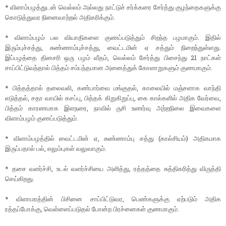
* விளாம்பழத்துடன் வெல்லம் அல்லது நாட்டுச் சர்க்கரை சேர்த்து குழந்தைகளுக்கு
கொடுத்துவர நினைவாற்றல் அதிகரிக்கும்.
* விளாம்பழம் பல வியாதிகளை குணப்படுத்தும் சிறந்த பழமாகும். இதில்
இரும்புச்சத்து, சுண்ணாம்புச்சத்து, வைட்டமின் ஏ சத்தும் நிறைந்துள்ளது.
இப்பழத்தை தினசரி ஒரு பழம் வீதம், வெல்லம் சேர்த்து பிசைந்து 21 நாட்கள்
சாப்பிட்டுவந்தால் பித்தம் சம்பந்தமான அனைத்துக் கோளாறுகளும் குணமாகும்.
* பித்தத்தால் தலைவலி, கண்பார்வை மங்குதல், காலையில் மஞ்சளாக வாந்தி
எடுத்தல், சதா வாயில் கசப்பு, பித்தக் கிறுகிறுப்பு, கை கால்களில் அதிக வேர்வை,
பித்தம் காரணமாக இளநரை, நாவில் ருசி உணர்வு அற்றநிலை இவைகளை
விளாம்பழம் குணப்படுத்தும்.
* விளாம்பழத்தில் வைட்டமின் ஏ, சுண்ணாம்பு சத்து (கால்சியம்) அதிகமாக
இருப்பதால் பல், எலும்புகள் வலுவாகும்.
* தசை வளர்ச்சி, உடல் வளர்ச்சியை அளித்து, ரத்தத்தை சுத்திகரித்து விருத்தி
செய்கிறது.
* விளாமரத்தின் பிசினை சாப்பிட்டுவர, பெண்களுக்கு ஏற்படும் அதிக
ரத்தப்போக்கு, வெள்ளைப்படுதல் போன்ற பிரச்னைகள் குணமாகும்.