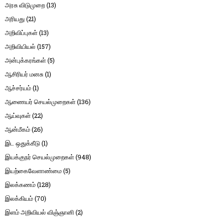
அரசு விடுமுறை
(13)
அரியது
(21)
அறிவிப்புகள்
(13)
அறிவியியல்
(157)
அன்புக்கரங்கள்
(5)
ஆசிரியர் மனசு
(1)
ஆச்சர்யம்
(1)
ஆணையர் செயல்முறைகள்
(136)
ஆய்வுகள்
(22)
ஆன்மீகம்
(26)
இட ஒதுக்கீடு
(1)
இயக்குநர் செயல்முறைகள்
(948)
இயற்கைவேளாண்மை
(5)
இலக்கணம்
(128)
இலக்கியம்
(70)
இளம் அறிவியல் விஞ்ஞானி
(2)