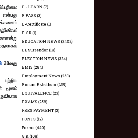
E - LEARN
(7)
ிப்புரிமை
, என்பது
E PASS
(3)
க்களைப்
E-Certificate
(1)
அறிவியல்
E-SR
(1)
நாளன்று
EDUCATION NEWS
(2402)
ுதலாகக்
EL Surrender
(18)
ELECTION NEWS
(324)
்
28வது
EMIS
(284)
Employment News
(253)
 பற்றிய
Ennum Ezhuthum
(259)
ன் மூலம்
EQUIVALENCE
(23)
ருவியாக
EXAMS
(258)
FEES PAYMENT
(2)
FONTS
(12)
Forms
(440)
G K
(108)