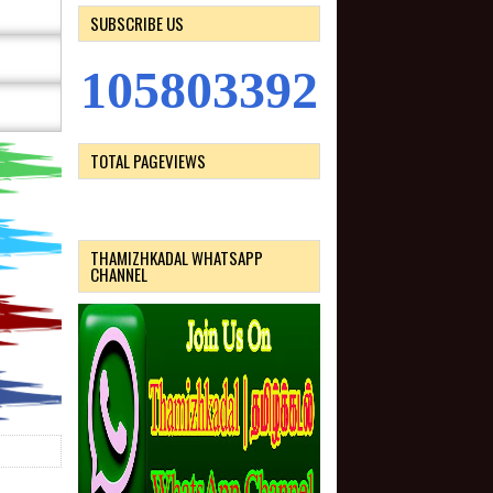
SUBSCRIBE US
1
0
5
8
0
3
3
9
2
TOTAL PAGEVIEWS
THAMIZHKADAL WHATSAPP
CHANNEL