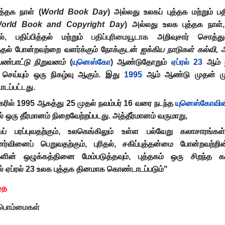
ுத்தக நாள்
(
World Book Day
) அல்லது
உலகப் புத்தக மற்றும் பத
orld Book and Copyright Day
) அல்லது
உலக புத்தக நாள்
ல், பதிப்பித்தல் மற்றும்
பதிப்புரிமையூடாக
அறிவுசார் சொத்து
்தல் போன்றவற்றை வளர்க்கும் நோக்குடன்
ஐக்கிய நாடுகள் கல்வி, 
 பண்பாட்டு நிறுவனம்
(
யுனெஸ்கோ
) ஆண்டுதோறும்
ஏப்ரல் 23
ஆம் 
 செய்யும் ஒரு நிகழ்வு ஆகும். இது
1995
ஆம் ஆண்டு முதன் ம
டப்பட்டது.
ரில் 1995 ஆகத்து 25 முதல் நவம்பர் 16 வரை நடந்த
யுனெஸ்கோவின
ல் ஒரு தீர்மானம் நிறைவேற்றப்படது. அத்தீர்மானம் வருமாறு,
ப் பரப்புவதற்கும், உலகெங்கிலும் உள்ள பல்வேறு கலாசாரங்கள்
ுணர்வினைப் பெறுவதற்கும், புரிதல், சகிப்புத்தன்மை போன்றவற்றி
களின் ஒழுக்கத்தினை மேம்படுத்தவும், புத்தகம் ஒரு சிறந்த க
் ஏப்ரல் 23 உலக புத்தக தினமாக கொண்டாடப்படும்"
தை
 பொம்மைகள்