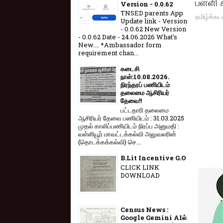
பள்ளி 
Version - 0.0.62
TNSED parents App
தமிழ்க்கட
Update link - Version
- 0.0.62 New Version
- 0.0.62 Date - 24.06.2026 What's
New.... *Ambassador form
requirement chan...
கடைசி
நாள்:10.08.2026.
நிரந்தரப் பணியிடம்
தலைமை ஆசிரியர்
தேவை!!
பட்டதாரி தலைமை
ஆசிரியர் தேவை பணியிடம் : 31.03.2025
முதல் காலிப்பணியிடம் நிரப்ப அனுமதி :
வள்ளியூர் மாவட்டக்கல்வி அலுவலரின்
(தொடக்கக்கல்வி) செ...
B.Lit Incentive G.O
CLICK LINK
DOWNLOAD
Census News :
Google Gemini AIல்