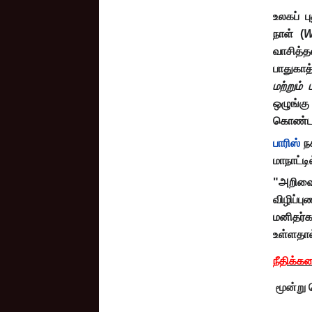
உலகப் ப
நாள்
(
W
வாசித்த
பாதுகாத
மற்றும்
ஒழுங்கு
கொண்டா
பாரிஸ்
நக
மாநாட்டி
"அறிவை
விழிப்ப
மனிதர்
உள்ளதால
நீதிக்க
மூன்று