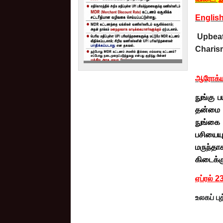
Englis
Upbeat
Charisma
ஆரோக்ய 
நுங்கு 
தன்மை அ
நுங்கை 
பசியையு
மருந்த
கிடைக்க
ஏப்ரல் 2
உலகப் பு