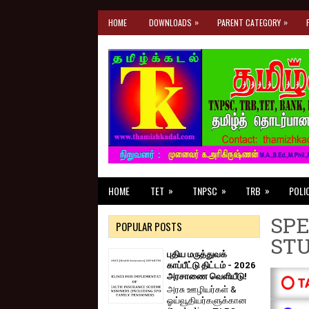
»
»
HOME
DOWNLOADS
PARENT CATEGORY
»
»
»
HOME
TET
TNPSC
TRB
POLI
SPE
POPULAR POSTS
ST
புதிய மருத்துவக்
காப்பீட்டு திட்டம் - 2026
அரசாணை வெளியீடு!
⭕ T
அரசு ஊழியர்கள் &
ஓய்வூதியர்களுக்கான