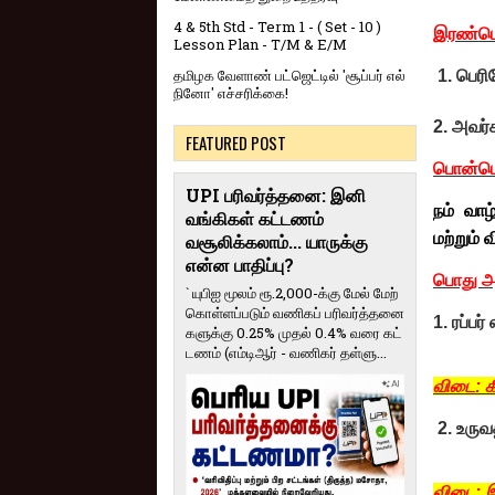
4 & 5th Std - Term 1 - ( Set - 10 )
இரண்டொ
Lesson Plan - T/M & E/M
தமிழக வேளாண் பட்ஜெட்டில் 'சூப்பர் எல்
1. பெரி
நினோ' எச்சரிக்கை!
2. அவர்
FEATURED POST
பொன்மொ
UPI பரிவர்த்தனை: இனி
நம் வாழ
வங்கிகள் கட்டணம்
மற்றும் 
வசூலிக்கலாம்... யாருக்கு
என்ன பாதிப்பு?
பொது அற
` யுபிஐ மூலம் ரூ.2,000-க்கு மேல் மேற்​
கொள்​ளப்​படும் வணி​கப் பரிவர்த்​தனை​
1. ரப்பர
களுக்கு 0.25% முதல் 0.4% வரை கட்​
ட​ணம் (எம்​டிஆர் - வணி​கர் தள்​ளு...
விடை: க
2. உருவ
விடை: 