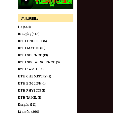
CATEGORIES
1-5
(548)
10 வகுப்பு
(646)
10TH ENGLISH
(5)
10TH MATHS
(10)
10TH SCIENCE
(13)
10TH SOCIAL SCIENCE
(5)
10TH TAMIL
(12)
11TH CHEMISTRY
(2)
11TH ENGLISH
(1)
11TH PHYSICS
(1)
11TH TAMIL
(1)
11வகுப்பு
(141)
12 வகுப்பு
(260)