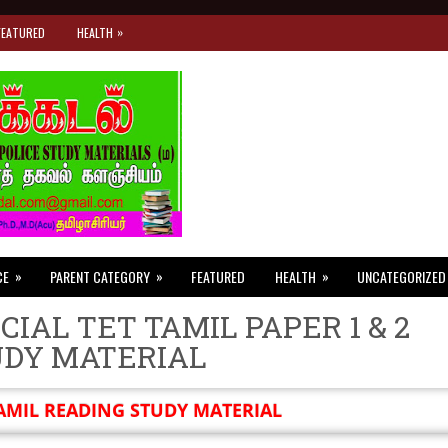
»
FEATURED
HEALTH
»
»
»
CE
PARENT CATEGORY
FEATURED
HEALTH
UNCATEGORIZED
CIAL TET TAMIL PAPER 1 & 2
UDY MATERIAL
AMIL READING STUDY MATERIAL