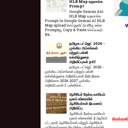
HLB Map உருவாக்க
Prompt
Google Gemini AIல்
HLB Map உருவாக்க
Prompt In Google Gemini AI HLB
Map upload செய்துவிட்டு கீழே உள்ள
Promptஐ, Copy & Paste செய்யவும்.
Ba...
தமிழக பட்ஜெட் 2026 -
முக்கிய அம்சங்கள்
மற்றும் பள்ளி
கல்வித்துறை
அறிவிப்புகள் pdf
தமிழக பட்ஜெட் 2026 -
முக்கிய அம்சங்கள் மற்றும் பள்ளி
கல்வித்துறை அறிவிப்புகள் நிதி நிலை
அறிக்கை 2026 2027 முக்கிய
அறிவிப்புகள் 1. பள்ளிக்க...
ஆசிரியர் தேர்வு வாரியம்
மூலம் விரைவில்
ஆசிரியர்கள் நியமனம்
அறிவிப்பு
ஆசிரியர் தேர்வு வாரி​யம்
மூலம் விரை​வில் 2 ஆயிரம்
திருக்குறள
பட்​ட​தாரி ஆசிரியர்​கள் மற்​றும் ஆசிரியர்
பயிற்றுநர்​களை நியமிக்க பள்​ளிக்​கல்​வித்​