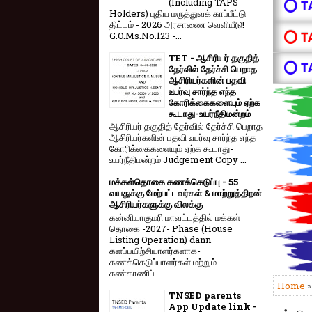
(Including TAPS
⭕ T
Holders) புதிய மருத்துவக் காப்பீட்டு
திட்டம் - 2026 அரசாணை வெளியீடு!
⭕ T
G.O.Ms.No.123 -...
TET - ஆசிரியர் தகுதித்
⭕ T
தேர்வில் தேர்ச்சி பெறாத
ஆசிரியர்களின் பதவி
உயர்வு சார்ந்த எந்த
கோரிக்கைகளையும் ஏற்க
கூடாது-உயர்நீதிமன்றம்
ஆசிரியர் தகுதித் தேர்வில் தேர்ச்சி பெறாத
ஆசிரியர்களின் பதவி உயர்வு சார்ந்த எந்த
கோரிக்கைகளையும் ஏற்க கூடாது-
உயர்நீதிமன்றம் Judgement Copy ...
மக்கள்தொகை கணக்கெடுப்பு - 55
வயதுக்கு மேற்பட்டவர்கள் & மாற்றுத்திறன்
ஆசிரியர்களுக்கு விலக்கு
கன்னியாகுமரி மாவட்டத்தில் மக்கள்
தொகை -2027- Phase (House
Listing Operation) dann
களப்பயிற்சியாளர்களாக-
கணக்கெடுப்பாளர்கள் மற்றும்
கண்காணிப்...
Home
TNSED parents
App Update link -