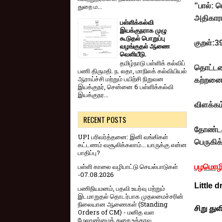
"பால்: 
துறை ம...
அதிகாரம
பள்ளிக்கல்வி
இயக்குநராக முழு
கூடுதல் பொறுப்பு
குறள்:3
வழங்குதல் ஆணை
வெளியீடு.
தமிழ்நாடு பள்ளிக் கல்விப்
தொட்டனை
பணி திருமதி. ந. லதா, மாநிலக் கல்வியியல்
ஆராய்ச்சி மற்றும் பயிற்சி நிறுவன
கற்றனைத
இயக்குநர், சென்னை 6 பள்ளிக்கல்வி
இயக்குநர...
விளக்கம
RECENT POSTS
தோண்டத்
UPI பரிவர்த்தனை: இனி வங்கிகள்
பெருகிக
கட்டணம் வசூலிக்கலாம்... யாருக்கு என்ன
பாதிப்பு?
பள்ளி காலை வழிபாட்டு செயல்பாடுகள்
பழமொழி
-07.08.2026
Little 
பணிநியமனம், பதவி உயர்வு மற்றும்
இடமாறுதல் தொடர்பாக முதலமைச்சரின்
நிலையான ஆணைகள் (Standing
சிறு து
Orders of CM) - மனித வள
மேலாண்மைத் துறை உத்தரவு