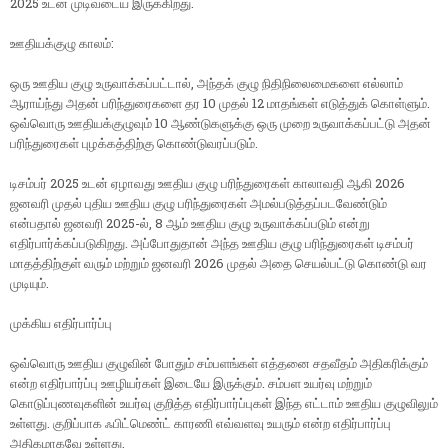
2025 உடன் முடிவடைய இருக்கிறது.
ஊதியக்குழு காலம்:
ஒரு ஊதிய குழு உருவாக்கப்பட்டால், அந்தக் குழு நிதிநிலைமைகளை எல்லாம்
ஆராய்ந்து அதன் பரிந்துரைகளை தர 10 முதல் 12 மாதங்கள் எடுத்துக் கொள்ளும்.
ஒவ்வொரு ஊதியக்குழுவும் 10 ஆண்டுகளுக்கு ஒரு முறை உருவாக்கப்பட்டு அதன்
பரிந்துரைகள் புழக்கத்திற்கு கொண்டுவரப்படும்.
டிசம்பர் 2025 உடன் ஏழாவது ஊதிய குழு பரிந்துரைகள் காலாவதி ஆகி 2026
ஜனவரி முதல் புதிய ஊதிய குழு பரிந்துரைகள் அமல்படுத்தப்படவேண்டும்
என்பதால் ஜனவரி 2025-ல், 8 ஆம் ஊதிய குழு உருவாக்கப்படும் என்று
எதிர்பார்க்கப்படுகிறது. அப்போதுதான் அந்த ஊதிய குழு பரிந்துரைகள் டிசம்பர்
மாதத்திற்குள் வரும் மற்றும் ஜனவரி 2026 முதல் அதை செயல்பட்டு கொண்டு வர
முடியும்.
முக்கிய எதிர்பார்ப்பு
ஒவ்வொரு ஊதிய குழுவின் போதும் சம்பளங்கள் எத்தனை சதவீதம் அதிகரிக்கும்
என்ற எதிர்பார்ப்பு ஊழியர்கள் இடையே இருக்கும். சம்பள உயர்வு மற்றும்
கொடுப்புணவுகளின் உயர்வு குறித்த எதிர்பார்ப்புகள் இந்த எட்டாம் ஊதிய குழுவிலும்
உள்ளது. குறிப்பாக ஃபிட்மெண்ட் காரணி எவ்வளவு உயரும் என்ற எதிர்பார்ப்பு
அதிகமாகவே உள்ளது.