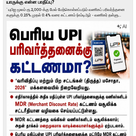
யாருக்கு என்ன பாதிப்பு?
` யுபிஐ மூலம் ரூ.2,000-க்கு மேல் மேற்​கொள்​ளப்​படும் வணி​கப் பரிவர்த்​தனை​
களுக்கு 0.25% முதல் 0.4% வரை கட்​ட​ணம் (எம்​டிஆர் - வணி​கர் தள்​ளு...