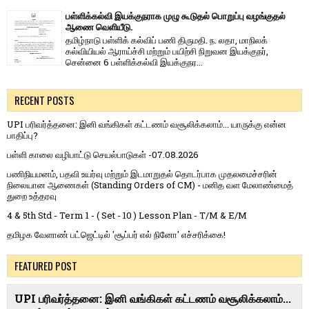
பள்ளிக்கல்வி இயக்குநராக முழு கூடுதல் பொறுப்பு வழங்குதல்
ஆணை வெளியீடு.
தமிழ்நாடு பள்ளிக் கல்விப் பணி திருமதி. ந. லதா, மாநிலக்
கல்வியியல் ஆராய்ச்சி மற்றும் பயிற்சி நிறுவன இயக்குநர்,
சென்னை 6 பள்ளிக்கல்வி இயக்குநர...
RECENT POSTS
UPI பரிவர்த்தனை: இனி வங்கிகள் கட்டணம் வசூலிக்கலாம்... யாருக்கு என்ன
பாதிப்பு?
பள்ளி காலை வழிபாட்டு செயல்பாடுகள் -07.08.2026
பணிநியமனம், பதவி உயர்வு மற்றும் இடமாறுதல் தொடர்பாக முதலமைச்சரின்
நிலையான ஆணைகள் (Standing Orders of CM) - மனித வள மேலாண்மைத்
துறை உத்தரவு
4 & 5th Std - Term 1 - ( Set - 10 ) Lesson Plan - T/M & E/M
தமிழக வேளாண் பட்ஜெட்டில் 'சூப்பர் எல் நினோ' எச்சரிக்கை!
FEATURED POST
UPI பரிவர்த்தனை: இனி வங்கிகள் கட்டணம் வசூலிக்கலாம்...