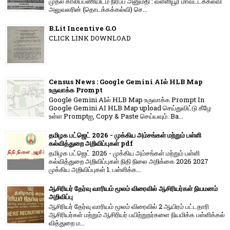
முதல் காலிப்பணியிடம் நிரப்ப அனுமதி : வள்ளியூர் மாவட்டக்கல்வி
அலுவலரின் (தொடக்கக்கல்வி) செ...
B.Lit Incentive G.O
CLICK LINK DOWNLOAD
Census News : Google Gemini AIல் HLB Map
உருவாக்க Prompt
Google Gemini AIல் HLB Map உருவாக்க Prompt In
Google Gemini AI HLB Map upload செய்துவிட்டு கீழே
உள்ள Promptஐ, Copy & Paste செய்யவும். Ba...
தமிழக பட்ஜெட் 2026 - முக்கிய அம்சங்கள் மற்றும் பள்ளி
கல்வித்துறை அறிவிப்புகள் pdf
தமிழக பட்ஜெட் 2026 - முக்கிய அம்சங்கள் மற்றும் பள்ளி
கல்வித்துறை அறிவிப்புகள் நிதி நிலை அறிக்கை 2026 2027
முக்கிய அறிவிப்புகள் 1. பள்ளிக்க...
ஆசிரியர் தேர்வு வாரியம் மூலம் விரைவில் ஆசிரியர்கள் நியமனம்
அறிவிப்பு
ஆசிரியர் தேர்வு வாரி​யம் மூலம் விரை​வில் 2 ஆயிரம் பட்​ட​தாரி
ஆசிரியர்​கள் மற்​றும் ஆசிரியர் பயிற்றுநர்​களை நியமிக்க பள்​ளிக்​கல்​
வித்​துறை ம...