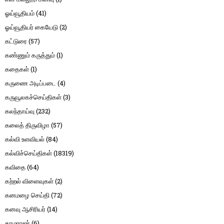
ஓய்வூதியம்
(41)
ஓய்வூதியர் கையேடு
(2)
கட்டுரை
(57)
கண்ணும் கருத்தும்
(1)
கதைகள்
(1)
கருணை அடிப்படை
(4)
கருவூலகச்செய்திகள்
(3)
கலந்தாய்வு
(232)
கலைத் திருவிழா
(57)
கல்வி உளவியல்
(84)
கல்விச்செய்திகள்
(18319)
கவிதை
(64)
கற்றல் விளைவுகள்
(2)
கனமழை செய்தி
(72)
கனவு ஆசிரியர்
(14)
காமராஜர்
(6)