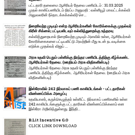
பட்டதாரி தலைமை ஆசிரியர் தேவை பணியிடம் : 31.03.2025
முதல் காலிப்பணியிடம் நிரப்ப அனுமதி : வள்ளியூர் மாவட்டக்கல்வி
அலுவலரின் (தொடக்கக்கல்வி) செ...
நிறைவேற்ற முடியும் என்ற ஆசிரியர்களின் கோரிக்கைக்கு முதல்வர்
கிரீன் சிக்னல்; பட்டியலிடவும் கல்வித்துறைக்கு உத்தரவு
கல்வித்துறையால் நிறைவேற்ற முடியும் அளவில் உள்ள, ஆசிரியர்கள்
கோரிக்கைகளை பட்டியலிட்டு அவற்றின் மீது உடன் நடவடிக்கை
எடுக்க முதல்வர் விஜய் ...
அரசு உதவி பெறும் பள்ளிக்கு நிரந்தர பணியிடத்திற்கு கீழ்க்கண்ட
ஆசிரியர்கள் தேவை. (ஊதியம் அரசு விதிகளின்படி)
ஆசிரியர்கள் தேவை அரசு உதவி பெறும் பள்ளிக்கு நிரந்தர
பணியிடத்திற்கு கீழ்க்கண்ட ஆசிரியர்கள் தேவை. (ஊதியம் அரசு
விதிகளின்படி)
இஸ்ரோவில் 242 நிர்வாகப் பணி காலியிடங்கள் - பட்டதாரிகள்
விண்ணப்பிக்க அழைப்பு
உதவியாளர், சுருக்கெழுத்தர் உள்ளிட்ட நிர்வாகப் பணிகளில் உள்ள
242 காலியிடங்களுக்கு பட்டதாரிகள் விண்ணப்பிக்கலாம் என
இஸ்ரோ அறிவித்துள்ளது. இந்தி...
B.Lit Incentive G.O
CLICK LINK DOWNLOAD