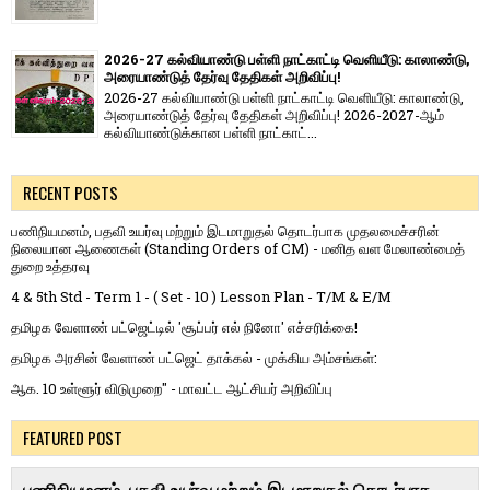
2026-27 கல்வியாண்டு பள்ளி நாட்காட்டி வெளியீடு: காலாண்டு,
அரையாண்டுத் தேர்வு தேதிகள் அறிவிப்பு!
2026-27 கல்வியாண்டு பள்ளி நாட்காட்டி வெளியீடு: காலாண்டு,
அரையாண்டுத் தேர்வு தேதிகள் அறிவிப்பு! 2026-2027-ஆம்
கல்வியாண்டுக்கான பள்ளி நாட்காட்...
RECENT POSTS
பணிநியமனம், பதவி உயர்வு மற்றும் இடமாறுதல் தொடர்பாக முதலமைச்சரின்
நிலையான ஆணைகள் (Standing Orders of CM) - மனித வள மேலாண்மைத்
துறை உத்தரவு
4 & 5th Std - Term 1 - ( Set - 10 ) Lesson Plan - T/M & E/M
தமிழக வேளாண் பட்ஜெட்டில் 'சூப்பர் எல் நினோ' எச்சரிக்கை!
தமிழக அரசின் வேளாண் பட்ஜெட் தாக்கல் - முக்கிய அம்சங்கள்:
ஆக. 10 உள்ளூர் விடுமுறை" - மாவட்ட ஆட்சியர் அறிவிப்பு
FEATURED POST