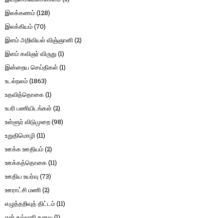
இலக்கணம்
(128)
இலக்கியம்
(70)
இளம் அறிவியல் விஞ்ஞானி
(2)
இளம் கவிஞர் விருது
(1)
இன்றைய செய்திகள்
(1)
உடல்நலம்
(1863)
உதவித்தொகை
(1)
உபரி பணியிடங்கள்
(2)
உள்ளூர் விடுமுறை
(98)
உறுதிமொழி
(11)
ஊக்க ஊதியம்
(2)
ஊக்கத்தொகை
(11)
ஊதிய உயர்வு
(73)
ஊராட்சி மணி
(2)
எழுத்தறிவுத் திட்டம்
(11)
என் கல்லூரி கனவு
(1)