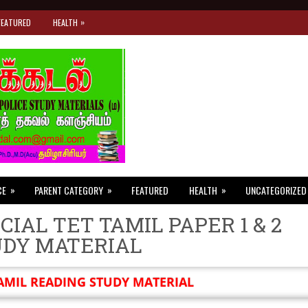
»
FEATURED
HEALTH
»
»
»
CE
PARENT CATEGORY
FEATURED
HEALTH
UNCATEGORIZED
CIAL TET TAMIL PAPER 1 & 2
UDY MATERIAL
AMIL READING STUDY MATERIAL