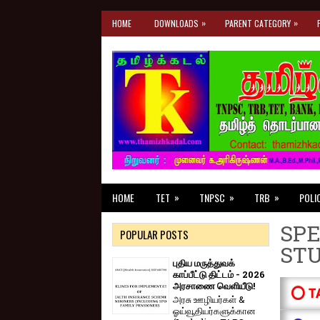
»
»
HOME
DOWNLOADS
PARENT CATEGORY
»
»
»
HOME
TET
TNPSC
TRB
POLI
SPE
POPULAR POSTS
ST
புதிய மருத்துவக்
காப்பீட்டு திட்டம் - 2026
அரசாணை வெளியீடு!
⭕ T
அரசு ஊழியர்கள் &
ஓய்வூதியர்களுக்கான