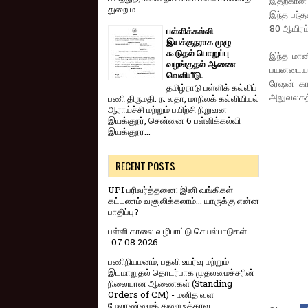
இதற்கான ந
துறை ம...
இந்த பந்த
80 ஆயிரம்
பள்ளிக்கல்வி
இயக்குநராக முழு
கூடுதல் பொறுப்பு
இந்த மானி
வழங்குதல் ஆணை
பயனடைய வ
வெளியீடு.
ரேஷன் கா
தமிழ்நாடு பள்ளிக் கல்விப்
அலுவலகத்த
பணி திருமதி. ந. லதா, மாநிலக் கல்வியியல்
ஆராய்ச்சி மற்றும் பயிற்சி நிறுவன
இயக்குநர், சென்னை 6 பள்ளிக்கல்வி
இயக்குநர...
RECENT POSTS
UPI பரிவர்த்தனை: இனி வங்கிகள்
கட்டணம் வசூலிக்கலாம்... யாருக்கு என்ன
பாதிப்பு?
பள்ளி காலை வழிபாட்டு செயல்பாடுகள்
-07.08.2026
பணிநியமனம், பதவி உயர்வு மற்றும்
இடமாறுதல் தொடர்பாக முதலமைச்சரின்
நிலையான ஆணைகள் (Standing
Orders of CM) - மனித வள
மேலாண்மைத் துறை உத்தரவு