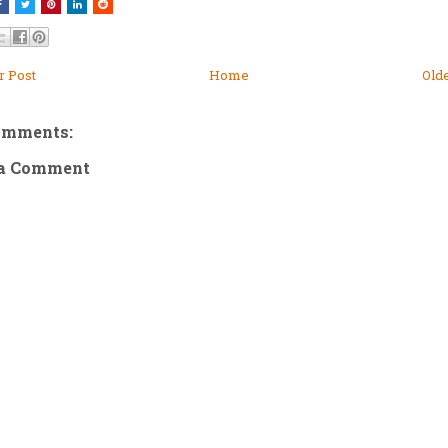
 Post
Home
Old
omments:
 a Comment