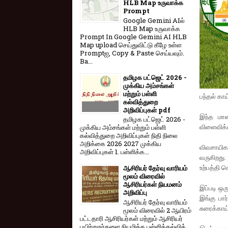
HLB Map உருவாக்க
Prompt
Google Gemini AIல்
HLB Map உருவாக்க
Prompt In Google Gemini AI HLB
Map upload செய்துவிட்டு கீழே உள்ள
Promptஐ, Copy & Paste செய்யவும்.
Ba...
தமிழக பட்ஜெட் 2026 -
முக்கிய அம்சங்கள்
மற்றும் பள்ளி
பந்தல் கா
கல்வித்துறை
அறிவிப்புகள் pdf
இந்த மான
தமிழக பட்ஜெட் 2026 -
விளைவிக்க
முக்கிய அம்சங்கள் மற்றும் பள்ளி
கல்வித்துறை அறிவிப்புகள் நிதி நிலை
அறிக்கை 2026 2027 முக்கிய
விவசாயிகள
அறிவிப்புகள் 1. பள்ளிக்க...
வருகிறது
உற்பத்தி ச
ஆசிரியர் தேர்வு வாரியம்
மூலம் விரைவில்
ஆசிரியர்கள் நியமனம்
இப்படி ஒர
அறிவிப்பு
இங்கு பார
ஆசிரியர் தேர்வு வாரி​யம்
சுரைக்காய
மூலம் விரை​வில் 2 ஆயிரம்
பட்​ட​தாரி ஆசிரியர்​கள் மற்​றும் ஆசிரியர்
பயிற்றுநர்​களை நியமிக்க பள்​ளிக்​கல்​வித்​