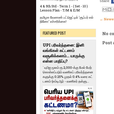
Share:
4 & 5th Std - Term 1 - ( Set - 10 )
Lesson Plan - T/M & E/M
தமிழக வேளாண் பட்ஜெட்டில் 'சூப்பர் எல்
← Newer
நினோ' எச்சரிக்கை!
FEATURED POST
No c
Post
UPI பரிவர்த்தனை: இனி
வங்கிகள் கட்டணம்
வசூலிக்கலாம்... யாருக்கு
என்ன பாதிப்பு?
` யுபிஐ மூலம் ரூ.2,000-க்கு மேல் மேற்​
கொள்​ளப்​படும் வணி​கப் பரிவர்த்​தனை​
களுக்கு 0.25% முதல் 0.4% வரை கட்​
ட​ணம் (எம்​டிஆர் - வணி​கர் தள்​ளு...