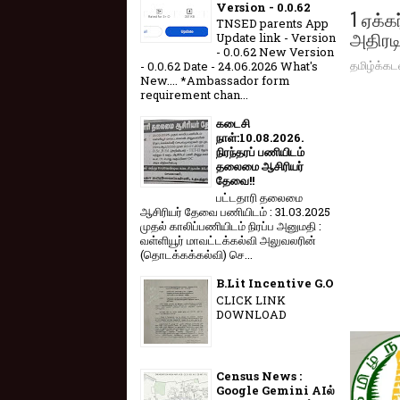
Version - 0.0.62
1 ஏக்க
TNSED parents App
அதிரடி
Update link - Version
- 0.0.62 New Version
தமிழ்க்கட
- 0.0.62 Date - 24.06.2026 What's
New.... *Ambassador form
requirement chan...
கடைசி
நாள்:10.08.2026.
நிரந்தரப் பணியிடம்
தலைமை ஆசிரியர்
தேவை!!
பட்டதாரி தலைமை
ஆசிரியர் தேவை பணியிடம் : 31.03.2025
முதல் காலிப்பணியிடம் நிரப்ப அனுமதி :
வள்ளியூர் மாவட்டக்கல்வி அலுவலரின்
(தொடக்கக்கல்வி) செ...
B.Lit Incentive G.O
CLICK LINK
DOWNLOAD
Census News :
Google Gemini AIல்