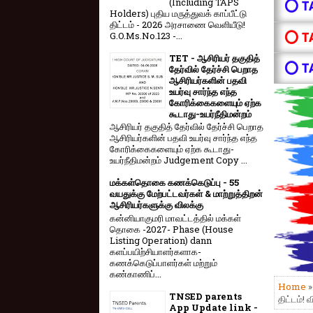
(Including TAPS
⭕ T
Holders) புதிய மருத்துவக் காப்பீட்டு
திட்டம் - 2026 அரசாணை வெளியீடு!
⭕ T
G.O.Ms.No.123 -...
TET - ஆசிரியர் தகுதித்
⭕ T
தேர்வில் தேர்ச்சி பெறாத
ஆசிரியர்களின் பதவி
உயர்வு சார்ந்த எந்த
கோரிக்கைகளையும் ஏற்க
கூடாது-உயர்நீதிமன்றம்
ஆசிரியர் தகுதித் தேர்வில் தேர்ச்சி பெறாத
ஆசிரியர்களின் பதவி உயர்வு சார்ந்த எந்த
கோரிக்கைகளையும் ஏற்க கூடாது-
உயர்நீதிமன்றம் Judgement Copy ...
மக்கள்தொகை கணக்கெடுப்பு - 55
வயதுக்கு மேற்பட்டவர்கள் & மாற்றுத்திறன்
ஆசிரியர்களுக்கு விலக்கு
கன்னியாகுமரி மாவட்டத்தில் மக்கள்
தொகை -2027- Phase (House
Listing Operation) dann
களப்பயிற்சியாளர்களாக-
கணக்கெடுப்பாளர்கள் மற்றும்
கண்காணிப்...
Home
TNSED parents
திட்டம்! 
App Update link -