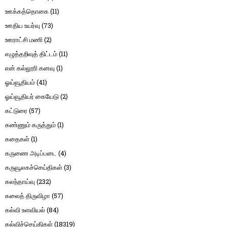
ஊக்கத்தொகை
(11)
ஊதிய உயர்வு
(73)
ஊராட்சி மணி
(2)
எழுத்தறிவுத் திட்டம்
(11)
என் கல்லூரி கனவு
(1)
ஓய்வூதியம்
(41)
ஓய்வூதியர் கையேடு
(2)
கட்டுரை
(57)
கண்ணும் கருத்தும்
(1)
கதைகள்
(1)
கருணை அடிப்படை
(4)
கருவூலகச்செய்திகள்
(3)
கலந்தாய்வு
(232)
கலைத் திருவிழா
(57)
கல்வி உளவியல்
(84)
கல்விச்செய்திகள்
(18319)