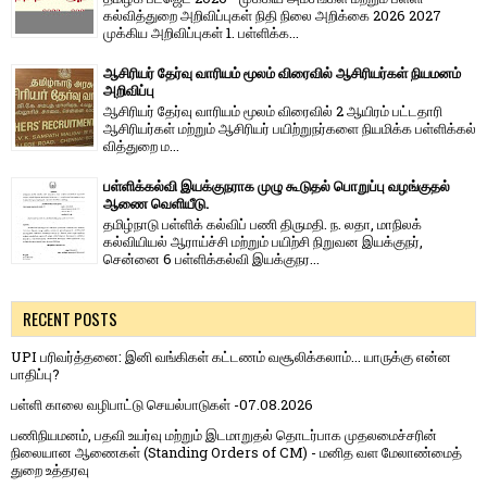
கல்வித்துறை அறிவிப்புகள் நிதி நிலை அறிக்கை 2026 2027
முக்கிய அறிவிப்புகள் 1. பள்ளிக்க...
ஆசிரியர் தேர்வு வாரியம் மூலம் விரைவில் ஆசிரியர்கள் நியமனம்
அறிவிப்பு
ஆசிரியர் தேர்வு வாரி​யம் மூலம் விரை​வில் 2 ஆயிரம் பட்​ட​தாரி
ஆசிரியர்​கள் மற்​றும் ஆசிரியர் பயிற்றுநர்​களை நியமிக்க பள்​ளிக்​கல்​
வித்​துறை ம...
பள்ளிக்கல்வி இயக்குநராக முழு கூடுதல் பொறுப்பு வழங்குதல்
ஆணை வெளியீடு.
தமிழ்நாடு பள்ளிக் கல்விப் பணி திருமதி. ந. லதா, மாநிலக்
கல்வியியல் ஆராய்ச்சி மற்றும் பயிற்சி நிறுவன இயக்குநர்,
சென்னை 6 பள்ளிக்கல்வி இயக்குநர...
RECENT POSTS
UPI பரிவர்த்தனை: இனி வங்கிகள் கட்டணம் வசூலிக்கலாம்... யாருக்கு என்ன
பாதிப்பு?
பள்ளி காலை வழிபாட்டு செயல்பாடுகள் -07.08.2026
பணிநியமனம், பதவி உயர்வு மற்றும் இடமாறுதல் தொடர்பாக முதலமைச்சரின்
நிலையான ஆணைகள் (Standing Orders of CM) - மனித வள மேலாண்மைத்
துறை உத்தரவு