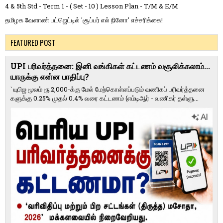
4 & 5th Std - Term 1 - ( Set - 10 ) Lesson Plan - T/M & E/M
தமிழக வேளாண் பட்ஜெட்டில் 'சூப்பர் எல் நினோ' எச்சரிக்கை!
FEATURED POST
UPI பரிவர்த்தனை: இனி வங்கிகள் கட்டணம் வசூலிக்கலாம்...
யாருக்கு என்ன பாதிப்பு?
` யுபிஐ மூலம் ரூ.2,000-க்கு மேல் மேற்​கொள்​ளப்​படும் வணி​கப் பரிவர்த்​தனை​
களுக்கு 0.25% முதல் 0.4% வரை கட்​ட​ணம் (எம்​டிஆர் - வணி​கர் தள்​ளு...