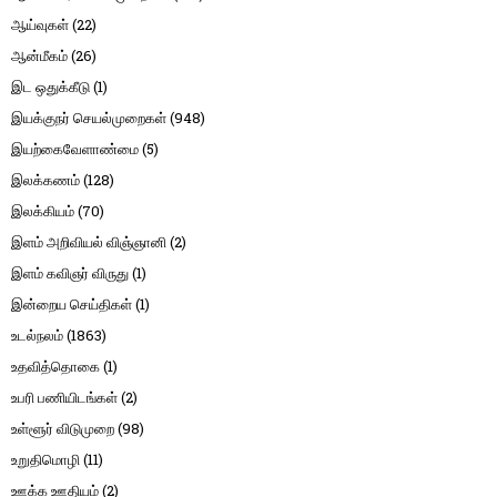
ஆய்வுகள்
(22)
ஆன்மீகம்
(26)
இட ஒதுக்கீடு
(1)
இயக்குநர் செயல்முறைகள்
(948)
இயற்கைவேளாண்மை
(5)
இலக்கணம்
(128)
இலக்கியம்
(70)
இளம் அறிவியல் விஞ்ஞானி
(2)
இளம் கவிஞர் விருது
(1)
இன்றைய செய்திகள்
(1)
உடல்நலம்
(1863)
உதவித்தொகை
(1)
உபரி பணியிடங்கள்
(2)
உள்ளூர் விடுமுறை
(98)
உறுதிமொழி
(11)
ஊக்க ஊதியம்
(2)