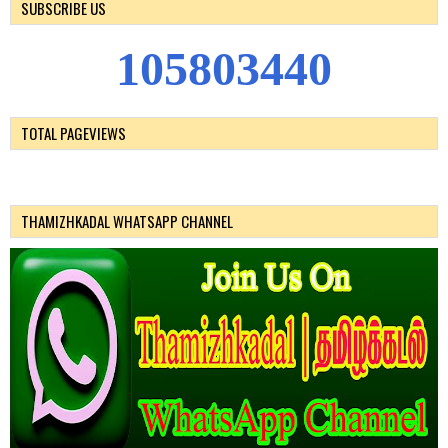
SUBSCRIBE US
1
0
5
8
0
3
4
4
0
TOTAL PAGEVIEWS
THAMIZHKADAL WHATSAPP CHANNEL