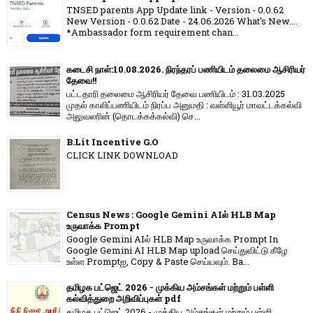
TNSED parents App Update link - Version - 0.0.62
New Version - 0.0.62 Date - 24.06.2026 What's New....
*Ambassador form requirement chan...
கடைசி நாள்:10.08.2026. நிரந்தரப் பணியிடம் தலைமை ஆசிரியர்
தேவை!!
பட்டதாரி தலைமை ஆசிரியர் தேவை பணியிடம் : 31.03.2025
முதல் காலிப்பணியிடம் நிரப்ப அனுமதி : வள்ளியூர் மாவட்டக்கல்வி
அலுவலரின் (தொடக்கக்கல்வி) செ...
B.Lit Incentive G.O
CLICK LINK DOWNLOAD
Census News : Google Gemini AIல் HLB Map
உருவாக்க Prompt
Google Gemini AIல் HLB Map உருவாக்க Prompt In
Google Gemini AI HLB Map upload செய்துவிட்டு கீழே
உள்ள Promptஐ, Copy & Paste செய்யவும். Ba...
தமிழக பட்ஜெட் 2026 - முக்கிய அம்சங்கள் மற்றும் பள்ளி
கல்வித்துறை அறிவிப்புகள் pdf
தமிழக பட்ஜெட் 2026 - முக்கிய அம்சங்கள் மற்றும் பள்ளி