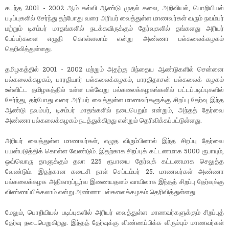
கடந்த 2001 - 2002 ஆம் கல்வி ஆண்டு முதல் கலை, அறிவியல், பொறியியல்
படிப்புகளில் சேர்ந்து தற்போது வரை அரியர் வைத்துள்ள மாணவர்கள் வரும் நவம்பர்
மற்றும் டிசம்பர் மாதங்களில் நடக்கவிருக்கும் தேர்வுகளில் தங்களது அரியர்
பேப்பர்களை எழுதி கொள்ளலாம் என்று அண்ணா பல்கலைக்கழகம்
தெரிவித்துள்ளது.
தமிழகத்தில் 2001 - 2002 மற்றும் அதற்கு பிந்தைய ஆண்டுகளில் சென்னை
பல்கலைக்கழகம், பாரதியார் பல்கலைக்கழகம், பாரதிதாசன் பல்கலைக் கழகம்
உள்ளிட்ட தமிழகத்தில் உள்ள பல்வேறு பல்கலைக்கழகங்களில் பட்டப்படிப்புகளில்
சேர்ந்து, தற்போது வரை அரியர் வைத்துள்ள மாணவர்களுக்கு சிறப்பு தேர்வு இந்த
ஆண்டு நவம்பர், டிசம்பர் மாதங்களில் நடைபெறும் என்றும், அந்தத் தேர்வை
அண்ணா பல்கலைக்கழகம் நடத்துக்கிறது என்றும் தெரிவிக்கப்பட்டுள்ளது.
அரியர் வைத்துள்ள மாணவர்கள், எழுத விரும்பினால் இந்த சிறப்பு தேர்வை
பயன்படுத்திக் கொள்ள வேண்டும். இதற்காக சிறப்புக் கட்டணமாக 5000 ரூபாயும்,
ஒவ்வொரு தாளுக்கும் தலா 225 ரூபாயை தேர்வுக் கட்டணமாக செலுத்த
வேண்டும். இதற்கான கடைசி நாள் செப்டம்பர் 25. மாணவர்கள் அண்ணா
பல்கலைக்கழக அதிகாரப்பூர்வ இணையதளம் வாயிலாக இந்தத் சிறப்பு தேர்வுக்கு
விண்ணப்பிக்கலாம் என்று அண்ணா பல்கலைக்கழகம் தெரிவித்துள்ளது.
மேலும், பொறியியல் படிப்புகளில் அரியர் வைத்துள்ள மாணவர்களுக்கும் சிறப்புத்
தேர்வு நடைபெறுகிறது. இந்தத் தேர்வுக்கு விண்ணப்பிக்க விரும்பும் மாணவர்கள்