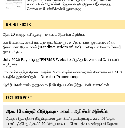
கல்வியியல் ஆராய்ச்சி மற்றும் பயிற்சி நிறுவன இயக்குநர்,
சென்னை 6 பள்ளிக்கல்வி இயக்குநர...
RECENT POSTS
ஆக. 10 உள்ளூர் விடுமுறை - மாவட்ட ஆட்சியர் அறிவிப்பு
பணிநியமனம், பதவி உயர்வு மற்றும் இடமாறுதல் தொடர்பாக முதலமைச்சரின்
நிலையான ஆணைகள் (Standing Orders of CM) - மனித வள மேலாண்மைத்
துறை உத்தரவு
July 2026 Pay slip ஐ IFHRMS Website லிருந்து Download செய்யலாம் -
வழிமுறை
மாணவர்களுக்கு சீருடை தைக்க அளவு எடுக்க மாணவர்கள் விபரங்களை EMIS
ல் பதிவேற்றம் செய்தல் -- Director Proceedings
ஆசிரியர்கள் கண்டித்ததாக கூறி விபரீத முடிவெடுத்த பள்ளி மாணவிகள்
FEATURED POST
ஆக. 10 உள்ளூர் விடுமுறை - மாவட்ட ஆட்சியர் அறிவிப்பு
ஆடித் திருவாதிரை திருவிழாவை முன்னிட்டு, தமிழ்நாட்டில் உள்ள அரியலூர்
மாவட்டத்திற்கு ஆகஸ்ட் 10 அன்று மாவட்ட நிர்வாகத்தால் உள்ளூர் விடுமுறை