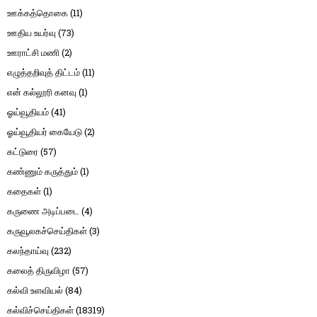
ஊக்கத்தொகை
(11)
ஊதிய உயர்வு
(73)
ஊராட்சி மணி
(2)
எழுத்தறிவுத் திட்டம்
(11)
என் கல்லூரி கனவு
(1)
ஓய்வூதியம்
(41)
ஓய்வூதியர் கையேடு
(2)
கட்டுரை
(57)
கண்ணும் கருத்தும்
(1)
கதைகள்
(1)
கருணை அடிப்படை
(4)
கருவூலகச்செய்திகள்
(3)
கலந்தாய்வு
(232)
கலைத் திருவிழா
(57)
கல்வி உளவியல்
(84)
கல்விச்செய்திகள்
(18319)