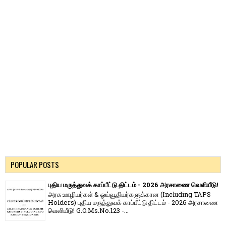
POPULAR POSTS
புதிய மருத்துவக் காப்பீட்டு திட்டம் - 2026 அரசாணை வெளியீடு!
அரசு ஊழியர்கள் & ஓய்வூதியர்களுக்கான (Including TAPS
Holders) புதிய மருத்துவக் காப்பீட்டு திட்டம் - 2026 அரசாணை
வெளியீடு! G.O.Ms.No.123 -...