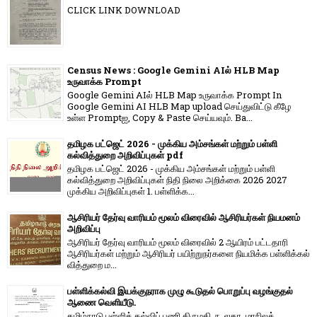
CLICK LINK DOWNLOAD
Census News : Google Gemini AIல் HLB Map
உருவாக்க Prompt
Google Gemini AIல் HLB Map உருவாக்க Prompt In
Google Gemini AI HLB Map upload செய்துவிட்டு கீழே
உள்ள Promptஐ, Copy & Paste செய்யவும். Ba...
தமிழக பட்ஜெட் 2026 - முக்கிய அம்சங்கள் மற்றும் பள்ளி
கல்வித்துறை அறிவிப்புகள் pdf
தமிழக பட்ஜெட் 2026 - முக்கிய அம்சங்கள் மற்றும் பள்ளி
கல்வித்துறை அறிவிப்புகள் நிதி நிலை அறிக்கை 2026 2027
முக்கிய அறிவிப்புகள் 1. பள்ளிக்க...
ஆசிரியர் தேர்வு வாரியம் மூலம் விரைவில் ஆசிரியர்கள் நியமனம்
அறிவிப்பு
ஆசிரியர் தேர்வு வாரி​யம் மூலம் விரை​வில் 2 ஆயிரம் பட்​ட​தாரி
ஆசிரியர்​கள் மற்​றும் ஆசிரியர் பயிற்றுநர்​களை நியமிக்க பள்​ளிக்​கல்​
வித்​துறை ம...
பள்ளிக்கல்வி இயக்குநராக முழு கூடுதல் பொறுப்பு வழங்குதல்
ஆணை வெளியீடு.
தமிழ்நாடு பள்ளிக் கல்விப் பணி திருமதி. ந. லதா, மாநிலக்