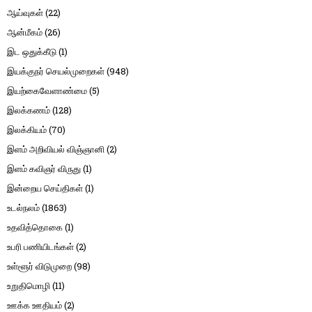
ஆய்வுகள்
(22)
ஆன்மீகம்
(26)
இட ஒதுக்கீடு
(1)
இயக்குநர் செயல்முறைகள்
(948)
இயற்கைவேளாண்மை
(5)
இலக்கணம்
(128)
இலக்கியம்
(70)
இளம் அறிவியல் விஞ்ஞானி
(2)
இளம் கவிஞர் விருது
(1)
இன்றைய செய்திகள்
(1)
உடல்நலம்
(1863)
உதவித்தொகை
(1)
உபரி பணியிடங்கள்
(2)
உள்ளூர் விடுமுறை
(98)
உறுதிமொழி
(11)
ஊக்க ஊதியம்
(2)