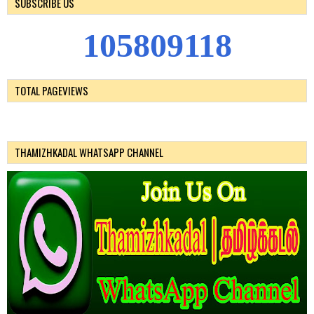
SUBSCRIBE US
1
0
5
8
0
9
1
1
8
TOTAL PAGEVIEWS
THAMIZHKADAL WHATSAPP CHANNEL