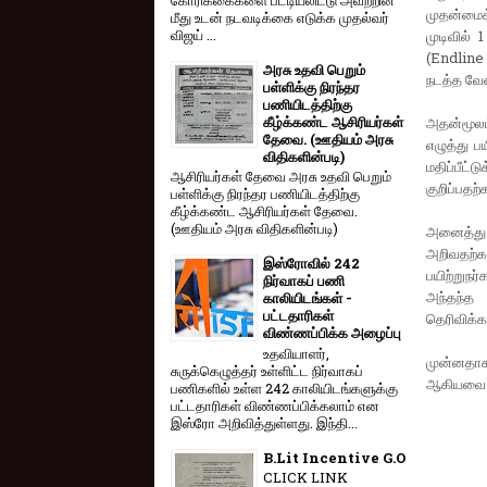
முதன்மைக்
மீது உடன் நடவடிக்கை எடுக்க முதல்வர்
விஜய் ...
முடிவில் 
(Endline 
அரசு உதவி பெறும்
நடத்த வேண
பள்ளிக்கு நிரந்தர
பணியிடத்திற்கு
கீழ்க்கண்ட ஆசிரியர்கள்
அதன்மூலம
தேவை. (ஊதியம் அரசு
எழுத்து ப
விதிகளின்படி)
மதிப்பீட்
ஆசிரியர்கள் தேவை அரசு உதவி பெறும்
குறிப்பதற
பள்ளிக்கு நிரந்தர பணியிடத்திற்கு
கீழ்க்கண்ட ஆசிரியர்கள் தேவை.
(ஊதியம் அரசு விதிகளின்படி)
அனைத்து 
அறிவதற்
இஸ்ரோவில் 242
பயிற்றுந
நிர்வாகப் பணி
அந்தந்த
காலியிடங்கள் -
பட்டதாரிகள்
தெரிவிக்கப
விண்ணப்பிக்க அழைப்பு
உதவியாளர்,
முன்னதாக
சுருக்கெழுத்தர் உள்ளிட்ட நிர்வாகப்
ஆகியவை நட
பணிகளில் உள்ள 242 காலியிடங்களுக்கு
பட்டதாரிகள் விண்ணப்பிக்கலாம் என
இஸ்ரோ அறிவித்துள்ளது. இந்தி...
B.Lit Incentive G.O
CLICK LINK