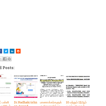
d Posts:
் பள்ளி
Dr.Radhakrishn
மாணாக்கர்களுக்
10 மற்றும் 12ஆம்