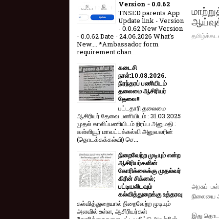
Version - 0.0.62
மாற்ற
TNSED parents App
ஆய்வுக
Update link - Version
- 0.0.62 New Version
தமிழ்க்கட
- 0.0.62 Date - 24.06.2026 What's
New.... *Ambassador form
requirement chan...
கடைசி
நாள்:10.08.2026.
நிரந்தரப் பணியிடம்
தலைமை ஆசிரியர்
தேவை!!
பட்டதாரி தலைமை
ஆசிரியர் தேவை பணியிடம் : 31.03.2025
முதல் காலிப்பணியிடம் நிரப்ப அனுமதி :
வள்ளியூர் மாவட்டக்கல்வி அலுவலரின்
(தொடக்கக்கல்வி) செ...
நிறைவேற்ற முடியும் என்ற
ஆசிரியர்களின்
கோரிக்கைக்கு முதல்வர்
கிரீன் சிக்னல்;
அரசுப் பள
பட்டியலிடவும்
கல்வித்துறைக்கு உத்தரவு
நிலையை ஆய
கல்வித்துறையால் நிறைவேற்ற முடியும்
அளவில் உள்ள, ஆசிரியர்கள்
இது தொடர்
கோரிக்கைகளை பட்டியலிட்டு அவற்றின்