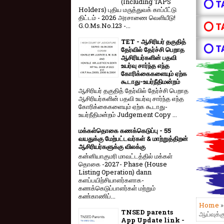
(Including TAPS
⭕ T
Holders) புதிய மருத்துவக் காப்பீட்டு
திட்டம் - 2026 அரசாணை வெளியீடு!
⭕ T
G.O.Ms.No.123 -...
TET - ஆசிரியர் தகுதித்
⭕ T
தேர்வில் தேர்ச்சி பெறாத
ஆசிரியர்களின் பதவி
உயர்வு சார்ந்த எந்த
கோரிக்கைகளையும் ஏற்க
கூடாது-உயர்நீதிமன்றம்
ஆசிரியர் தகுதித் தேர்வில் தேர்ச்சி பெறாத
ஆசிரியர்களின் பதவி உயர்வு சார்ந்த எந்த
கோரிக்கைகளையும் ஏற்க கூடாது-
உயர்நீதிமன்றம் Judgement Copy ...
மக்கள்தொகை கணக்கெடுப்பு - 55
வயதுக்கு மேற்பட்டவர்கள் & மாற்றுத்திறன்
ஆசிரியர்களுக்கு விலக்கு
கன்னியாகுமரி மாவட்டத்தில் மக்கள்
தொகை -2027- Phase (House
Listing Operation) dann
களப்பயிற்சியாளர்களாக-
கணக்கெடுப்பாளர்கள் மற்றும்
கண்காணிப்...
Home
TNSED parents
ஆய்வுக்கு
App Update link -