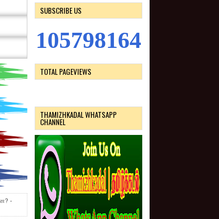
SUBSCRIBE US
1
0
5
7
9
8
1
6
4
TOTAL PAGEVIEWS
THAMIZHKADAL WHATSAPP
CHANNEL
்ன? -