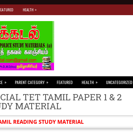
»
FEATURED
HEALTH
»
»
»
CE
PARENT CATEGORY
FEATURED
HEALTH
UNCATEGORIZED
CIAL TET TAMIL PAPER 1 & 2
UDY MATERIAL
AMIL READING STUDY MATERIAL