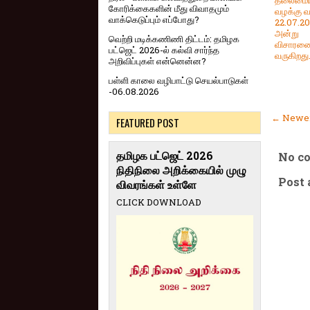
தலைமையா
கோரிக்கைகளின் மீது விவாதமும்
வழக்கு வ
வாக்கெடுப்பும் எப்போது?
22.07.2
அன்று
வெற்றி மடிக்கணிணி திட்டம்: தமிழக
விசாரணை
பட்ஜெட் 2026-ல் கல்வி சார்ந்த
வருகிறது
அறிவிப்புகள் என்னென்ன?
பள்ளி காலை வழிபாட்டு செயல்பாடுகள்
-06.08.2026
← Newer
FEATURED POST
தமிழக பட்ஜெட் 2026
No c
நிதிநிலை அறிக்கையில் முழு
Post
விவரங்கள் உள்ளே
CLICK DOWNLOAD