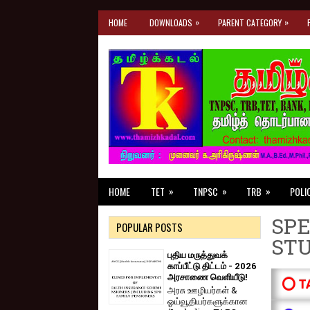
»
»
HOME
DOWNLOADS
PARENT CATEGORY
»
»
»
HOME
TET
TNPSC
TRB
POLI
SPE
POPULAR POSTS
ST
புதிய மருத்துவக்
காப்பீட்டு திட்டம் - 2026
அரசாணை வெளியீடு!
⭕ T
அரசு ஊழியர்கள் &
ஓய்வூதியர்களுக்கான