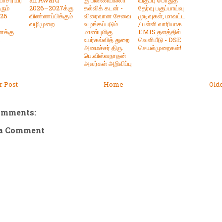
சிரியர்
an Award
கு பிணையில்லா
வகுப்பு பொதுத்
ரும்
2026–2027க்கு
கல்விக் கடன் -
தேர்வு பகுப்பாய்வு
026
விண்ணப்பிக்கும்
விரைவான சேவை
முடிவுகள், மாவட்ட
வழிமுறை
வழங்கப்படும்
/ பள்ளி வாரியாக
க்கு
மாண்புமிகு
EMIS தளத்தில்
.
உயர்கல்வித் துறை
வெளியீடு - DSE
அமைச்சர் திரு.
செயல்முறைகள்!
பெ.விஸ்வநாதன்
அவர்கள் அறிவிப்பு
 Post
Home
Old
omments:
 a Comment