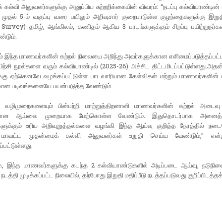
 கல்வி அலுவலர்களுக்கு அனுப்பிய சுற்றறிக்கையின் விவரம்: “நடப்பு கல்வியாண்டின்
1 முதல் 5-ம் வகுப்பு வரை பயிலும் அறிவுசார் குறைபாடுள்ள குழந்தைகளுக்கு இறுதி
Survey) தமிழ், ஆங்கிலம், கணிதம் ஆகிய 3 பாடங்களுக்கும் சிறப்பு பயிற்றுநர்
்டும்.
் இந்த மாணவர்களின் கற்றல் நிலையை அறிந்து அவர்களுக்கான எளிமைப்படுத்தப்பட்
யிற்சி நூல்களை வரும் கல்வியாண்டில் (2025-26) அச்சிட திட்டமிடப்பட்டுள்ளது.அதன
டுக்கு ஏற்கெனவே வழங்கப்பட்டுள்ள பாடவாரியான கேள்விகள் மற்றும் மாணவர்களின்
்கான படிவங்களையே பயன்படுத்த வேண்டும்.
வழிமுறைகளையும் பின்பற்றி மாற்றுத்திறனாளி மாணவர்களின் கற்றல் அடைவ
கான ஆய்வை முறையாக மேற்கொள்ள வேண்டும். இதுதொடர்பாக அனைத்து
ர்களுக்கும் உரிய அறிவுறுத்தல்களை வழங்கி இந்த ஆய்வு குறித்த நேரத்தில் ந
 மாவட்ட முதன்மைக் கல்வி அலுவலர்கள் உறுதி செய்ய வேண்டும்,” என்
்பட்டுள்ளது.
, இந்த மாணவர்களுக்கு கடந்த 2 கல்வியாண்டுகளில் அடிப்படை ஆய்வு, நடுநிலை 
த்தி முடிக்கப்பட்ட நிலையில், தற்போது இறுதி மதிப்பீடு நடத்தப்படுவது குறிப்பிடத்தக