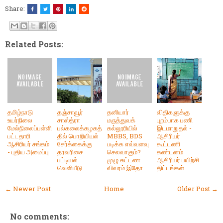
Share:
Related Posts:
தமிழ்நாடு
தஞ்சாவூர்
தனியார்
விதிகளுக்கு
உயர்நிலை
சாஸ்த்ரா
மருத்துவக்
புறம்பாக பணி
மேல்நிலைப்பள்ளி
பல்கலைக்கழகத்
கல்லூரியில்
இடமாறுதல் -
பட்டதாரி
தில் பொறியியல்
MBBS, BDS
ஆசிரியர்
ஆசிரியர் சங்கம்
சேர்க்கைக்கு
படிக்க எவ்வளவு
கூட்டணி
- புதிய அமைப்பு
தரவரிசை
செலவாகும்?
கண்டனம்
பட்டியல்
முழு கட்டண
ஆசிரியர் பயிற்சி
வெளியீடு
விவரம் இதோ
திட்டங்கள்
← Newer Post
Home
Older Post →
No comments: