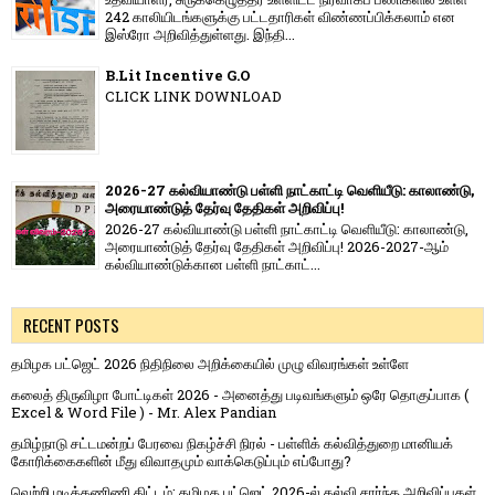
242 காலியிடங்களுக்கு பட்டதாரிகள் விண்ணப்பிக்கலாம் என
இஸ்ரோ அறிவித்துள்ளது. இந்தி...
B.Lit Incentive G.O
CLICK LINK DOWNLOAD
2026-27 கல்வியாண்டு பள்ளி நாட்காட்டி வெளியீடு: காலாண்டு,
அரையாண்டுத் தேர்வு தேதிகள் அறிவிப்பு!
2026-27 கல்வியாண்டு பள்ளி நாட்காட்டி வெளியீடு: காலாண்டு,
அரையாண்டுத் தேர்வு தேதிகள் அறிவிப்பு! 2026-2027-ஆம்
கல்வியாண்டுக்கான பள்ளி நாட்காட்...
RECENT POSTS
தமிழக பட்ஜெட் 2026 நிதிநிலை அறிக்கையில் முழு விவரங்கள் உள்ளே
கலைத் திருவிழா போட்டிகள் 2026 - அனைத்து படிவங்களும் ஒரே தொகுப்பாக (
Excel & Word File ) - Mr. Alex Pandian
தமிழ்நாடு சட்டமன்றப் பேரவை நிகழ்ச்சி நிரல் - பள்ளிக் கல்வித்துறை மானியக்
கோரிக்கைகளின் மீது விவாதமும் வாக்கெடுப்பும் எப்போது?
வெற்றி மடிக்கணிணி திட்டம்: தமிழக பட்ஜெட் 2026-ல் கல்வி சார்ந்த அறிவிப்புகள்