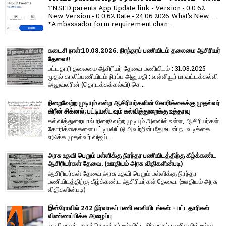
TNSED parents App Update link - Version - 0.0.62
New Version - 0.0.62 Date - 24.06.2026 What's New....
*Ambassador form requirement chan...
கடைசி நாள்:10.08.2026. நிரந்தரப் பணியிடம் தலைமை ஆசிரியர்
தேவை!!
பட்டதாரி தலைமை ஆசிரியர் தேவை பணியிடம் : 31.03.2025
முதல் காலிப்பணியிடம் நிரப்ப அனுமதி : வள்ளியூர் மாவட்டக்கல்வி
அலுவலரின் (தொடக்கக்கல்வி) செ...
நிறைவேற்ற முடியும் என்ற ஆசிரியர்களின் கோரிக்கைக்கு முதல்வர்
கிரீன் சிக்னல்; பட்டியலிடவும் கல்வித்துறைக்கு உத்தரவு
கல்வித்துறையால் நிறைவேற்ற முடியும் அளவில் உள்ள, ஆசிரியர்கள்
கோரிக்கைகளை பட்டியலிட்டு அவற்றின் மீது உடன் நடவடிக்கை
எடுக்க முதல்வர் விஜய் ...
அரசு உதவி பெறும் பள்ளிக்கு நிரந்தர பணியிடத்திற்கு கீழ்க்கண்ட
ஆசிரியர்கள் தேவை. (ஊதியம் அரசு விதிகளின்படி)
ஆசிரியர்கள் தேவை அரசு உதவி பெறும் பள்ளிக்கு நிரந்தர
பணியிடத்திற்கு கீழ்க்கண்ட ஆசிரியர்கள் தேவை. (ஊதியம் அரசு
விதிகளின்படி)
இஸ்ரோவில் 242 நிர்வாகப் பணி காலியிடங்கள் - பட்டதாரிகள்
விண்ணப்பிக்க அழைப்பு
உதவியாளர், சுருக்கெழுத்தர் உள்ளிட்ட நிர்வாகப் பணிகளில் உள்ள