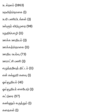
உடல்நலம்
(1863)
உதவித்தொகை
(1)
உபரி பணியிடங்கள்
(2)
உள்ளூர் விடுமுறை
(98)
உறுதிமொழி
(11)
ஊக்க ஊதியம்
(2)
ஊக்கத்தொகை
(11)
ஊதிய உயர்வு
(73)
ஊராட்சி மணி
(2)
எழுத்தறிவுத் திட்டம்
(11)
என் கல்லூரி கனவு
(1)
ஓய்வூதியம்
(41)
ஓய்வூதியர் கையேடு
(2)
கட்டுரை
(57)
கண்ணும் கருத்தும்
(1)
கதைகள்
(1)