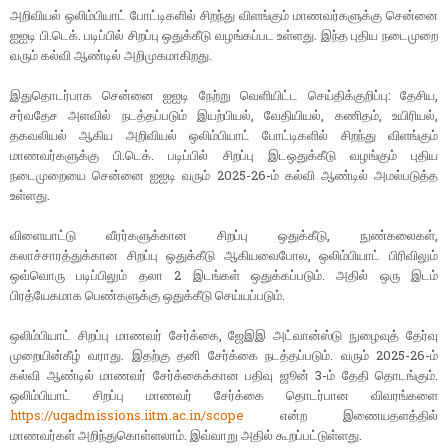
அறிவியல் ஒலிம்பியாட் போட்டிகளில் சிறந்து விளங்கும் மாணவர்களுக்கு சென்னை
ஐஐடி பி.டெக். படிப்பில் சிறப்பு ஒதுக்கீடு வழங்கப்பட உள்ளது. இந்த புதிய நடைமுறை
வரும் கல்வி ஆண்டில் அறிமுகமாகிறது.
இதுதொடர்பாக சென்னை ஐஐடி நேற்று வெளியிட்ட செய்திக்குறிப்பு: தேசிய,
சர்வதேச அளவில் நடத்தப்படும் இயற்பியல், வேதியியல், கணிதம், உயிரியல்,
தகவலியல் ஆகிய அறிவியல் ஒலிம்பியாட் போட்டிகளில் சிறந்து விளங்கும்
மாணவர்களுக்கு பி.டெக். படிப்பில் சிறப்பு இடஒதுக்கீடு வழங்கும் புதிய
நடைமுறையை சென்னை ஐஐடி வரும் 2025-26-ம் கல்வி ஆண்டில் அமல்படுத்த
உள்ளது.
விளையாட்டு வீரர்களுக்கான சிறப்பு ஒதுக்கீடு, நுண்கலைகள்,
கலாச்சாரத்துக்கான சிறப்பு ஒதுக்கீடு ஆகியவைபோல, ஒலிம்பியாட் பிரிவிலும்
ஒவ்வொரு படிப்பிலும் தலா 2 இடங்கள் ஒதுக்கப்படும். அதில் ஒரு இடம்
பிரத்யேகமாக பெண்களுக்கு ஒதுக்கீடு செய்யப்படும்.
ஒலிம்பியாட் சிறப்பு மாணவர் சேர்க்கை, ஜேஇஇ அட்வான்ஸ்டு நுழைவுத் தேர்வு
முறையின்கீழ் வராது. இதற்கு தனி சேர்க்கை நடத்தப்படும். வரும் 2025-26-ம்
கல்வி ஆண்டில் மாணவர் சேர்க்கைக்கான பதிவு ஜூன் 3-ம் தேதி தொடங்கும்.
ஒலிம்பியாட் சிறப்பு மாணவர் சேர்க்கை தொடர்பான விவரங்களை
https://ugadmissions.iitm.ac.in/scope
என்ற இணையதளத்தில்
மாணவர்கள் அறிந்துகொள்ளலாம். இவ்வாறு அதில் கூறப்பட்டுள்ளது.