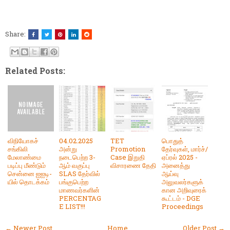
Share:
Related Posts:
விநியோகச்
04.02.2025
TET
பொதுத்
சங்கிலி
அன்று
Promotion
தேர்வுகள், மார்ச்/
மேலாண்மை
நடைபெற்ற 3-
Case இறுதி
ஏப்ரல் 2025 -
படிப்பு மீண்டும்
ஆம் வகுப்பு
விசாரணை தேதி
அனைத்து
சென்னை ஐஐடி-
SLAS தேர்வில்
ஆய்வு
யில் தொடக்கம்
பங்குபெற்ற
அலுவலர்களுக்
மாணவர்களின்
கான அறிவுரைக்
PERCENTAG
கூட்டம் - DGE
E LIST!!!
Proceedings
← Newer Post
Home
Older Post →