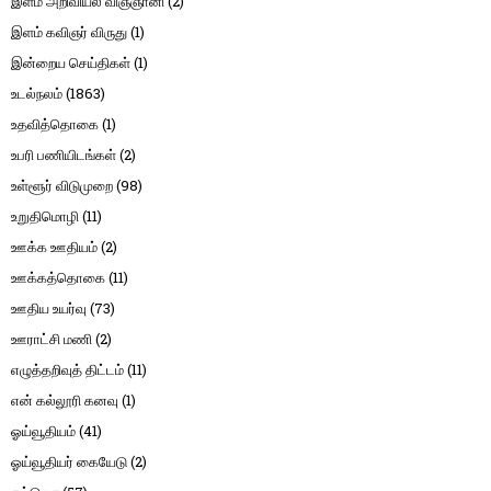
இளம் அறிவியல் விஞ்ஞானி
(2)
இளம் கவிஞர் விருது
(1)
இன்றைய செய்திகள்
(1)
உடல்நலம்
(1863)
உதவித்தொகை
(1)
உபரி பணியிடங்கள்
(2)
உள்ளூர் விடுமுறை
(98)
உறுதிமொழி
(11)
ஊக்க ஊதியம்
(2)
ஊக்கத்தொகை
(11)
ஊதிய உயர்வு
(73)
ஊராட்சி மணி
(2)
எழுத்தறிவுத் திட்டம்
(11)
என் கல்லூரி கனவு
(1)
ஓய்வூதியம்
(41)
ஓய்வூதியர் கையேடு
(2)