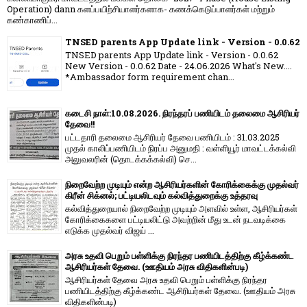
Operation) dann களப்பயிற்சியாளர்களாக- கணக்கெடுப்பாளர்கள் மற்றும்
கண்காணிப்...
TNSED parents App Update link - Version - 0.0.62
TNSED parents App Update link - Version - 0.0.62
New Version - 0.0.62 Date - 24.06.2026 What's New....
*Ambassador form requirement chan...
கடைசி நாள்:10.08.2026. நிரந்தரப் பணியிடம் தலைமை ஆசிரியர்
தேவை!!
பட்டதாரி தலைமை ஆசிரியர் தேவை பணியிடம் : 31.03.2025
முதல் காலிப்பணியிடம் நிரப்ப அனுமதி : வள்ளியூர் மாவட்டக்கல்வி
அலுவலரின் (தொடக்கக்கல்வி) செ...
நிறைவேற்ற முடியும் என்ற ஆசிரியர்களின் கோரிக்கைக்கு முதல்வர்
கிரீன் சிக்னல்; பட்டியலிடவும் கல்வித்துறைக்கு உத்தரவு
கல்வித்துறையால் நிறைவேற்ற முடியும் அளவில் உள்ள, ஆசிரியர்கள்
கோரிக்கைகளை பட்டியலிட்டு அவற்றின் மீது உடன் நடவடிக்கை
எடுக்க முதல்வர் விஜய் ...
அரசு உதவி பெறும் பள்ளிக்கு நிரந்தர பணியிடத்திற்கு கீழ்க்கண்ட
ஆசிரியர்கள் தேவை. (ஊதியம் அரசு விதிகளின்படி)
ஆசிரியர்கள் தேவை அரசு உதவி பெறும் பள்ளிக்கு நிரந்தர
பணியிடத்திற்கு கீழ்க்கண்ட ஆசிரியர்கள் தேவை. (ஊதியம் அரசு
விதிகளின்படி)