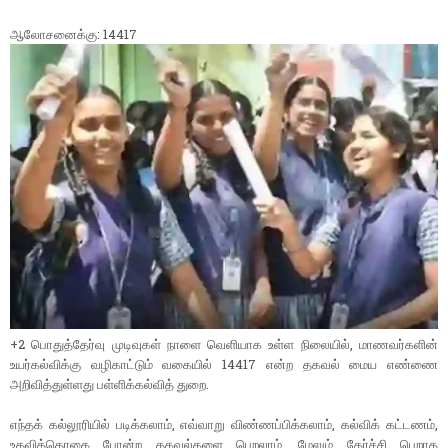
ஆலோசனைக்கு: 14417
+2 பொதுத்தேர்வு முடிவுகள் நாளை வெளியாக உள்ள நிலையில், மாணவர்களின்
உயர்கல்விக்கு வழிகாட்டும் வகையில் 14417 என்ற தகவல் மைய எண்ணை
அறிவித்துள்ளது பள்ளிக்கல்வித் துறை.
எந்தக் கல்லூரியில் படிக்கலாம், எவ்வாறு விண்ணப்பிக்கலாம், கல்விக் கட்டணம்,
உதவித்தொகை போன்ற தகவல்களை பெறலாம். மேலும் தேர்ச்சி பெறாத