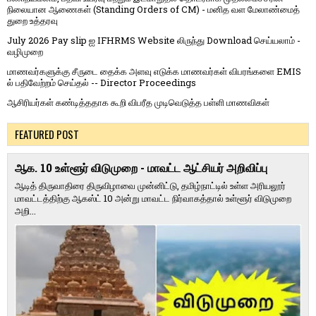
நிலையான ஆணைகள் (Standing Orders of CM) - மனித வள மேலாண்மைத்
துறை உத்தரவு
July 2026 Pay slip ஐ IFHRMS Website லிருந்து Download செய்யலாம் -
வழிமுறை
மாணவர்களுக்கு சீருடை தைக்க அளவு எடுக்க மாணவர்கள் விபரங்களை EMIS
ல் பதிவேற்றம் செய்தல் -- Director Proceedings
ஆசிரியர்கள் கண்டித்ததாக கூறி விபரீத முடிவெடுத்த பள்ளி மாணவிகள்
FEATURED POST
ஆக. 10 உள்ளூர் விடுமுறை - மாவட்ட ஆட்சியர் அறிவிப்பு
ஆடித் திருவாதிரை திருவிழாவை முன்னிட்டு, தமிழ்நாட்டில் உள்ள அரியலூர்
மாவட்டத்திற்கு ஆகஸ்ட் 10 அன்று மாவட்ட நிர்வாகத்தால் உள்ளூர் விடுமுறை
அறி...