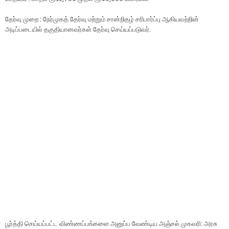
தேர்வு முறை : நேர்முகத் தேர்வு மற்றும் சான்றிதழ் சரிபார்ப்பு ஆகியவற்றின்
அடிப்படையில் தகுதியானவர்கள் தேர்வு செய்யப்படுவர்.
பூர்த்தி செய்யப்பட்ட விண்ணப்பங்களை அனுப்ப வேண்டிய அஞ்சல் முகவரி: அரசு