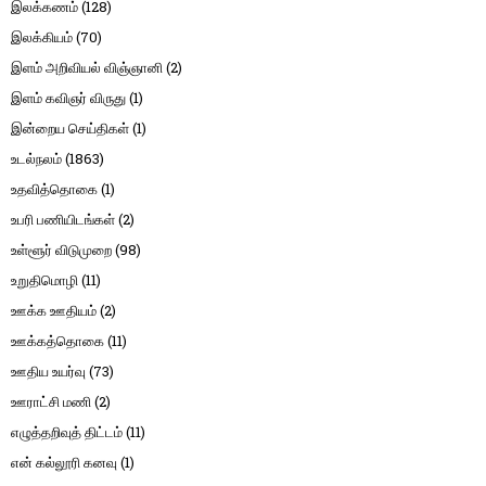
இலக்கணம்
(128)
இலக்கியம்
(70)
இளம் அறிவியல் விஞ்ஞானி
(2)
இளம் கவிஞர் விருது
(1)
இன்றைய செய்திகள்
(1)
உடல்நலம்
(1863)
உதவித்தொகை
(1)
உபரி பணியிடங்கள்
(2)
உள்ளூர் விடுமுறை
(98)
உறுதிமொழி
(11)
ஊக்க ஊதியம்
(2)
ஊக்கத்தொகை
(11)
ஊதிய உயர்வு
(73)
ஊராட்சி மணி
(2)
எழுத்தறிவுத் திட்டம்
(11)
என் கல்லூரி கனவு
(1)