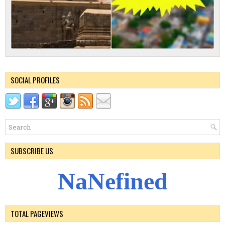
SOCIAL PROFILES
SUBSCRIBE US
N
a
N
e
f
i
n
e
d
TOTAL PAGEVIEWS