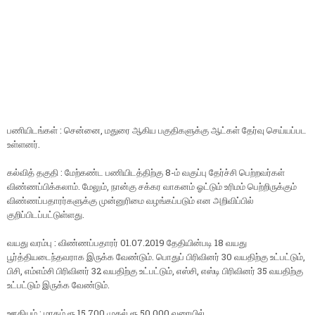
பணியிடங்கள் : சென்னை, மதுரை ஆகிய பகுதிகளுக்கு ஆட்கள் தேர்வு செய்யப்பட
உள்ளனர்.
கல்வித் தகுதி : மேற்கண்ட பணியிடத்திற்கு 8-ம் வகுப்பு தேர்ச்சி பெற்றவர்கள்
விண்ணப்பிக்கலாம். மேலும், நான்கு சக்கர வாகனம் ஓட்டும் உரிமம் பெற்றிருக்கும்
விண்ணப்பதாரர்களுக்கு முன்னுரிமை வழங்கப்படும் என அறிவிப்பில்
குறிப்பிடப்பட்டுள்ளது.
வயது வரம்பு : விண்ணப்பதாரர் 01.07.2019 தேதியின்படி 18 வயது
பூர்த்தியடைந்தவராக இருக்க வேண்டும். பொதுப் பிரிவினர் 30 வயதிற்கு உட்பட்டும்,
பிசி, எம்எம்சி பிரிவினர் 32 வயதிற்கு உட்பட்டும், எஸ்சி, எஸ்டி பிரிவினர் 35 வயதிற்கு
உட்பட்டும் இருக்க வேண்டும்.
ஊதியம் : மாதம் ரூ.15,700 முதல் ரூ.50,000 வரையில்