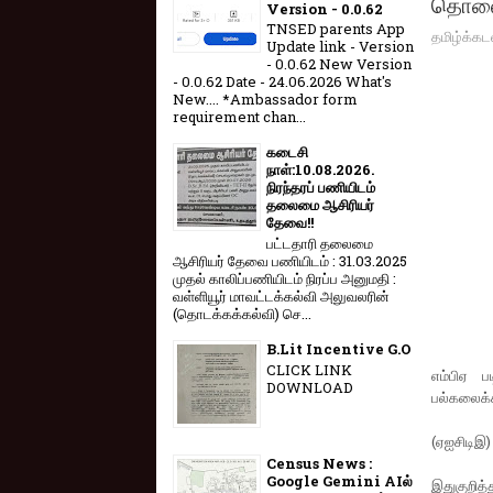
தொலைந
Version - 0.0.62
TNSED parents App
தமிழ்க்கட
Update link - Version
- 0.0.62 New Version
- 0.0.62 Date - 24.06.2026 What's
New.... *Ambassador form
requirement chan...
கடைசி
நாள்:10.08.2026.
நிரந்தரப் பணியிடம்
தலைமை ஆசிரியர்
தேவை!!
பட்டதாரி தலைமை
ஆசிரியர் தேவை பணியிடம் : 31.03.2025
முதல் காலிப்பணியிடம் நிரப்ப அனுமதி :
வள்ளியூர் மாவட்டக்கல்வி அலுவலரின்
(தொடக்கக்கல்வி) செ...
B.Lit Incentive G.O
CLICK LINK
எம்பிஏ 
DOWNLOAD
பல்கலைக்க
(ஏஐசிடிஇ)
Census News :
Google Gemini AIல்
இதுகுறித