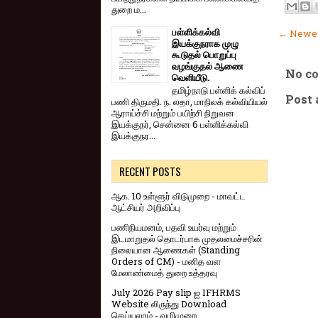
துறை ம...
பள்ளிக்கல்வி
← Newer
இயக்குநராக முழு
கூடுதல் பொறுப்பு
வழங்குதல் ஆணை
No c
வெளியீடு.
தமிழ்நாடு பள்ளிக் கல்விப்
Post
பணி திருமதி. ந. லதா, மாநிலக் கல்வியியல்
ஆராய்ச்சி மற்றும் பயிற்சி நிறுவன
இயக்குநர், சென்னை 6 பள்ளிக்கல்வி
இயக்குநர...
RECENT POSTS
ஆக. 10 உள்ளூர் விடுமுறை - மாவட்ட
ஆட்சியர் அறிவிப்பு
பணிநியமனம், பதவி உயர்வு மற்றும்
இடமாறுதல் தொடர்பாக முதலமைச்சரின்
நிலையான ஆணைகள் (Standing
Orders of CM) - மனித வள
மேலாண்மைத் துறை உத்தரவு
July 2026 Pay slip ஐ IFHRMS
Website லிருந்து Download
செய்யலாம் - வழிமுறை