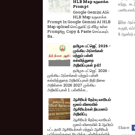
HLB Map உருவாக்க
ஏற்று, க
Prompt
பணியாளர்க
Google Gemini AIல்
HLB Map உருவாக்க
Prompt In Google Gemini AI HLB
இந்த ஆய்வ
Map upload செய்துவிட்டு கீழே உள்ள
கருதி, எ
Promptஐ, Copy & Paste செய்யவும்.
5 ஆண்டு க
Ba...
தமிழக பட்ஜெட் 2026 -
முக்கிய அம்சங்கள்
மற்றும் பள்ளி
கல்வித்துறை
அறிவிப்புகள் pdf
தமிழக பட்ஜெட் 2026 -
முக்கிய அம்சங்கள் மற்றும் பள்ளி
கல்வித்துறை அறிவிப்புகள் நிதி நிலை
அறிக்கை 2026 2027 முக்கிய
அறிவிப்புகள் 1. பள்ளிக்க...
ஆசிரியர் தேர்வு வாரியம்
மூலம் விரைவில்
ஆசிரியர்கள் நியமனம்
அறிவிப்பு
ஆசிரியர் தேர்வு வாரி​யம்
மூலம் விரை​வில் 2 ஆயிரம்
Share:
பட்​ட​தாரி ஆசிரியர்​கள் மற்​றும் ஆசிரியர்
பயிற்றுநர்​களை நியமிக்க பள்​ளிக்​கல்​வித்​