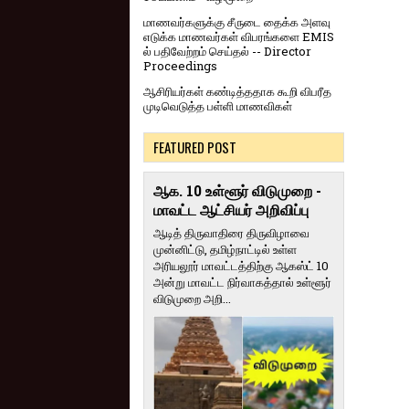
மாணவர்களுக்கு சீருடை தைக்க அளவு
எடுக்க மாணவர்கள் விபரங்களை EMIS
ல் பதிவேற்றம் செய்தல் -- Director
Proceedings
ஆசிரியர்கள் கண்டித்ததாக கூறி விபரீத
முடிவெடுத்த பள்ளி மாணவிகள்
FEATURED POST
ஆக. 10 உள்ளூர் விடுமுறை -
மாவட்ட ஆட்சியர் அறிவிப்பு
ஆடித் திருவாதிரை திருவிழாவை
முன்னிட்டு, தமிழ்நாட்டில் உள்ள
அரியலூர் மாவட்டத்திற்கு ஆகஸ்ட் 10
அன்று மாவட்ட நிர்வாகத்தால் உள்ளூர்
விடுமுறை அறி...