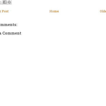
 Post
Home
Old
omments:
 a Comment