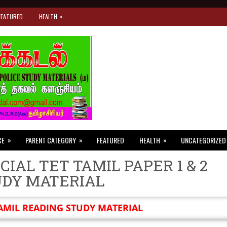
»
FEATURED
HEALTH
»
»
»
CE
PARENT CATEGORY
FEATURED
HEALTH
UNCATEGORIZED
CIAL TET TAMIL PAPER 1 & 2
UDY MATERIAL
AMIL READING STUDY MATERIAL