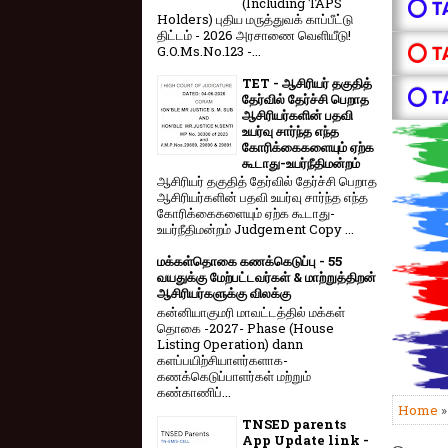
(Including TAPS
⭕ T
Holders) புதிய மருத்துவக் காப்பீட்டு
திட்டம் - 2026 அரசாணை வெளியீடு!
⭕ T
G.O.Ms.No.123 -...
TET - ஆசிரியர் தகுதித்
⭕ T
தேர்வில் தேர்ச்சி பெறாத
ஆசிரியர்களின் பதவி
உயர்வு சார்ந்த எந்த
கோரிக்கைகளையும் ஏற்க
கூடாது-உயர்நீதிமன்றம்
ஆசிரியர் தகுதித் தேர்வில் தேர்ச்சி பெறாத
ஆசிரியர்களின் பதவி உயர்வு சார்ந்த எந்த
கோரிக்கைகளையும் ஏற்க கூடாது-
உயர்நீதிமன்றம் Judgement Copy ...
மக்கள்தொகை கணக்கெடுப்பு - 55
வயதுக்கு மேற்பட்டவர்கள் & மாற்றுத்திறன்
ஆசிரியர்களுக்கு விலக்கு
கன்னியாகுமரி மாவட்டத்தில் மக்கள்
தொகை -2027- Phase (House
Listing Operation) dann
களப்பயிற்சியாளர்களாக-
கணக்கெடுப்பாளர்கள் மற்றும்
கண்காணிப்...
Home
TNSED parents
App Update link -