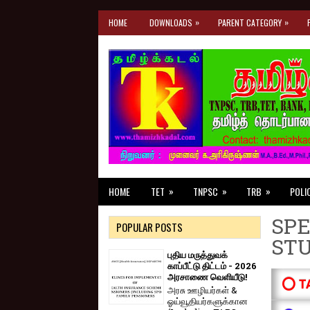
»
»
HOME
DOWNLOADS
PARENT CATEGORY
»
»
»
HOME
TET
TNPSC
TRB
POLI
SPE
POPULAR POSTS
ST
புதிய மருத்துவக்
காப்பீட்டு திட்டம் - 2026
அரசாணை வெளியீடு!
⭕ T
அரசு ஊழியர்கள் &
ஓய்வூதியர்களுக்கான