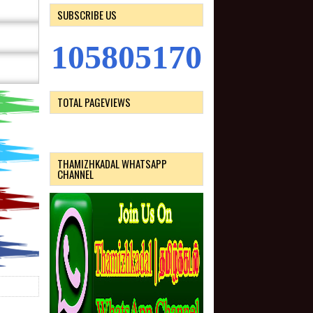
SUBSCRIBE US
1
0
5
8
0
5
1
7
0
TOTAL PAGEVIEWS
THAMIZHKADAL WHATSAPP
CHANNEL