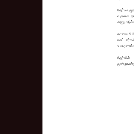
தேர்வெழுத
வருகை தர
அனுமதிக்க
காலை 9.30
மாட்டார்
உபகரணங்க
தேர்வில்
மூன்றாண்ட