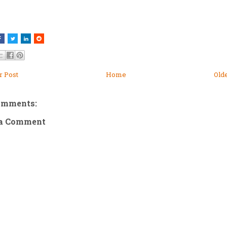
 Post
Home
Old
omments:
 a Comment