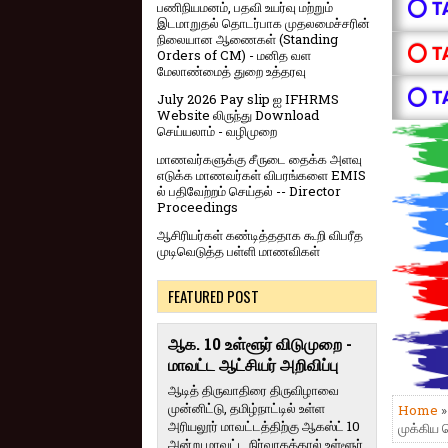
⭕ T
பணிநியமனம், பதவி உயர்வு மற்றும்
இடமாறுதல் தொடர்பாக முதலமைச்சரின்
நிலையான ஆணைகள் (Standing
⭕ T
Orders of CM) - மனித வள
மேலாண்மைத் துறை உத்தரவு
⭕ T
July 2026 Pay slip ஐ IFHRMS
Website லிருந்து Download
செய்யலாம் - வழிமுறை
மாணவர்களுக்கு சீருடை தைக்க அளவு
எடுக்க மாணவர்கள் விபரங்களை EMIS
ல் பதிவேற்றம் செய்தல் -- Director
Proceedings
ஆசிரியர்கள் கண்டித்ததாக கூறி விபரீத
முடிவெடுத்த பள்ளி மாணவிகள்
FEATURED POST
ஆக. 10 உள்ளூர் விடுமுறை -
மாவட்ட ஆட்சியர் அறிவிப்பு
ஆடித் திருவாதிரை திருவிழாவை
முன்னிட்டு, தமிழ்நாட்டில் உள்ள
Home
அரியலூர் மாவட்டத்திற்கு ஆகஸ்ட் 10
முக்கிய 
அன்று மாவட்ட நிர்வாகத்தால் உள்ளூர்