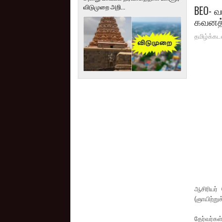
விடுமுறை அறி...
BEO- வ
கவனத்த
தமிழ்க்கட
ஆசிரியர்
(ஞாயிற்று
தேர்வர்கள