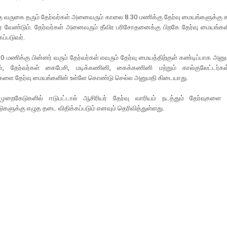
 வருகை தரும் தேர்வர்கள் அனைவரும் காலை 8.30 மணிக்கு தேர்வு மையங்களுக்கு க
 வேண்டும். தேர்வர்கள் அனைவரும் தீவிர பரிசோதனைக்கு பிறகே தேர்வு மையங்கள
ப்படுவர்.
 மணிக்கு பின்னர் வரும் தேர்வர்கள் எவரும் தேர்வு மையத்திற்குள் கண்டிப்பாக அனு
கள், தேர்வர்கள் கைபேசி, மடிக்கணினி, கைக்கணினி மற்றும் கால்குலேட்டர்
ளை தேர்வு மையங்களின் உள்ளே கொண்டு செல்ல அனுமதி கிடையாது.
 முறைகேடுகளில் ஈடுபட்டால் ஆசிரியர் தேர்வு வாரியம் நடத்தும் தேர்வுகளை 
ுகளுக்கு எழுத தடை விதிக்கப்படும் எனவும் தெரிவித்துள்ளது.