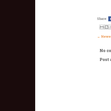
Share:
← Newer
No c
Post