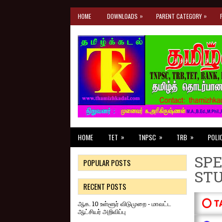
»
»
HOME
DOWNLOADS
PARENT CATEGORY
»
»
»
HOME
TET
TNPSC
TRB
POLI
SPE
POPULAR POSTS
ST
RECENT POSTS
⭕ T
ஆக. 10 உள்ளூர் விடுமுறை - மாவட்ட
ஆட்சியர் அறிவிப்பு