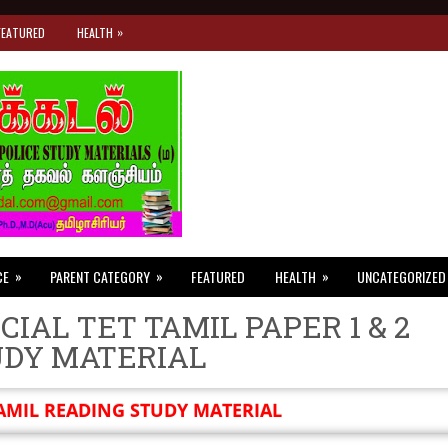
»
FEATURED
HEALTH
»
»
»
CE
PARENT CATEGORY
FEATURED
HEALTH
UNCATEGORIZED
CIAL TET TAMIL PAPER 1 & 2
UDY MATERIAL
AMIL READING STUDY MATERIAL