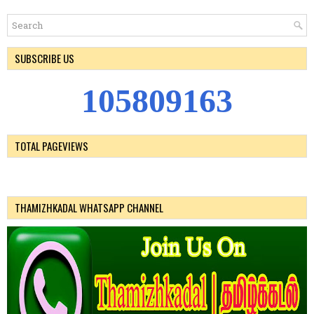
SUBSCRIBE US
1
0
5
8
0
9
1
6
3
TOTAL PAGEVIEWS
THAMIZHKADAL WHATSAPP CHANNEL