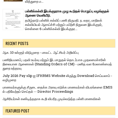
வித்​துறை ம...
பள்ளிக்கல்வி இயக்குநராக முழு கூடுதல் பொறுப்பு வழங்குதல்
ஆணை வெளியீடு.
தமிழ்நாடு பள்ளிக் கல்விப் பணி திருமதி. ந. லதா, மாநிலக்
கல்வியியல் ஆராய்ச்சி மற்றும் பயிற்சி நிறுவன இயக்குநர்,
சென்னை 6 பள்ளிக்கல்வி இயக்குநர...
RECENT POSTS
ஆக. 10 உள்ளூர் விடுமுறை - மாவட்ட ஆட்சியர் அறிவிப்பு
பணிநியமனம், பதவி உயர்வு மற்றும் இடமாறுதல் தொடர்பாக முதலமைச்சரின்
நிலையான ஆணைகள் (Standing Orders of CM) - மனித வள மேலாண்மைத்
துறை உத்தரவு
July 2026 Pay slip ஐ IFHRMS Website லிருந்து Download செய்யலாம் -
வழிமுறை
மாணவர்களுக்கு சீருடை தைக்க அளவு எடுக்க மாணவர்கள் விபரங்களை EMIS
ல் பதிவேற்றம் செய்தல் -- Director Proceedings
ஆசிரியர்கள் கண்டித்ததாக கூறி விபரீத முடிவெடுத்த பள்ளி மாணவிகள்
FEATURED POST