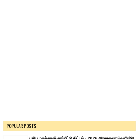
POPULAR POSTS
புதிய மருத்துவக் காப்பீட்டு திட்டம் - 2026 அரசாணை வெளியீடு!