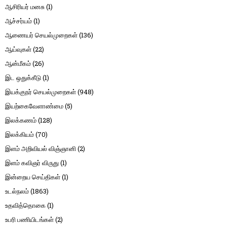
ஆசிரியர் மனசு
(1)
ஆச்சர்யம்
(1)
ஆணையர் செயல்முறைகள்
(136)
ஆய்வுகள்
(22)
ஆன்மீகம்
(26)
இட ஒதுக்கீடு
(1)
இயக்குநர் செயல்முறைகள்
(948)
இயற்கைவேளாண்மை
(5)
இலக்கணம்
(128)
இலக்கியம்
(70)
இளம் அறிவியல் விஞ்ஞானி
(2)
இளம் கவிஞர் விருது
(1)
இன்றைய செய்திகள்
(1)
உடல்நலம்
(1863)
உதவித்தொகை
(1)
உபரி பணியிடங்கள்
(2)