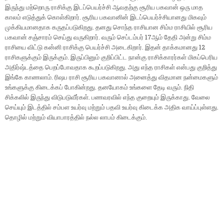
இருந்து மற்றொரு ராசிக்கு இடப்பெயர்ச்சி ஆவதற்கு சூரிய பகவான் ஒரு மாத
காலம் எடுத்துக் கொள்கிறார். சூரிய பகவானின் இடப்பெயர்ச்சியானது மிகவும்
முக்கியமானதாக கருதப்படுகிறது. தனது சொந்த ராசியான சிம்ம ராசியில் சூரிய
பகவான் சஞ்சாரம் செய்து வருகிறார். வரும் செப்டம்பர் 17ஆம் தேதி அன்று சிம்ம
ராசியை விட்டு கன்னி ராசிக்கு பெயர்ச்சி அடைகிறார். இதன் தாக்கமானது 12
ராசிகளுக்கும் இருக்கும். இருப்பினும் குறிப்பிட்ட நான்கு ராசிக்காரர்கள் மிகப்பெரிய
அதிர்ஷ்டத்தை பெறப்போவதாக கூறப்படுகிறது. அது எந்த ராசிகள் என்பது குறித்து
இங்கே காணலாம். ரிஷப ராசி சூரிய பகவானால் அனைத்து விதமான நன்மைகளும்
உங்களுக்கு கிடைக்கப் போகின்றது. தனயோகம் உங்களை தேடி வரும். நிதி
சிக்கலில் இருந்து விடுபடுவீர்கள். பணவரவில் எந்த குறையும் இருக்காது. வேலை
செய்யும் இடத்தில் சம்பள உயர்வு மற்றும் பதவி உயர்வு கிடைக்க அதிக வாய்ப்புள்ளது.
தொழில் மற்றும் வியாபாரத்தில் நல்ல லாபம் கிடைக்கும்.