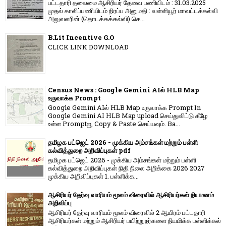
பட்டதாரி தலைமை ஆசிரியர் தேவை பணியிடம் : 31.03.2025
முதல் காலிப்பணியிடம் நிரப்ப அனுமதி : வள்ளியூர் மாவட்டக்கல்வி
அலுவலரின் (தொடக்கக்கல்வி) செ...
B.Lit Incentive G.O
CLICK LINK DOWNLOAD
Census News : Google Gemini AIல் HLB Map
உருவாக்க Prompt
Google Gemini AIல் HLB Map உருவாக்க Prompt In
Google Gemini AI HLB Map upload செய்துவிட்டு கீழே
உள்ள Promptஐ, Copy & Paste செய்யவும். Ba...
தமிழக பட்ஜெட் 2026 - முக்கிய அம்சங்கள் மற்றும் பள்ளி
கல்வித்துறை அறிவிப்புகள் pdf
தமிழக பட்ஜெட் 2026 - முக்கிய அம்சங்கள் மற்றும் பள்ளி
கல்வித்துறை அறிவிப்புகள் நிதி நிலை அறிக்கை 2026 2027
முக்கிய அறிவிப்புகள் 1. பள்ளிக்க...
ஆசிரியர் தேர்வு வாரியம் மூலம் விரைவில் ஆசிரியர்கள் நியமனம்
அறிவிப்பு
ஆசிரியர் தேர்வு வாரி​யம் மூலம் விரை​வில் 2 ஆயிரம் பட்​ட​தாரி
ஆசிரியர்​கள் மற்​றும் ஆசிரியர் பயிற்றுநர்​களை நியமிக்க பள்​ளிக்​கல்​