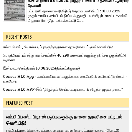
கடைசி நாள்:10.08.2026. நிரந்தரப் பணியிடம் தலைமை ஆசிரியர்
தேவை!!
பட்டதாரி தலைமை ஆசிரியர் தேவை பணியிடம் : 31.03.2025
முதல் காலிப்பணியிடம் நிரப்ப அனுமதி : வள்ளியூர் மாவட்டக்கல்வி
அலுவலரின் (தொடக்கக்கல்வி) செ...
RECENT POSTS
எம்.பி.பி.எஸ்., பிடிஎஸ் படிப்புகளுக்கு நாளை தரவரிசை பட்டியல் வெளியீடு!
பொறியியல் 2ம் சுற்று கலந்தாய்வில் 40,299 மாணவர்களுக்கு நிரந்தர ஒதுக்கீட்டு
ஆணை
இன்றைய செய்திகள் 10.08.2026(திங்கட்கிழமை)
Census HLO App - களப்பணியாளர்களுக்கான கையேடு & வழிகாட்டுதல்கள் -
கையேடு
Census HLO APP-இல் "திருத்தம் செய்ய கூடியவை & திருத்த முடியாதவை"
FEATURED POST
எம்.பி.பி.எஸ்., பிடிஎஸ் படிப்புகளுக்கு நாளை தரவரிசை பட்டியல்
வெளியீடு!
எம்.பி.பி.எஸ்., பிடிஎஸ் படிப்புகளுக்கான தரவரிசை பட்டியல் நாளை (ஆக.10)