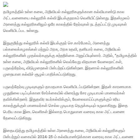
தமிழகத்தில் உள்ள கலை, அறிவியல் கல்லூரிகளுக்கான கல்வியாண்டு கால
அட்டவணையை கல்லூரிக் கல்வி இயக்குநரகம் வெளியிட்டுள்ளது. இதன்மூலம்
அனைத்து கல்லூரிகளிலும் ஒரே காலத்தில் தேர்வுகள் நடத்தப்பட்டு முடிவுகள்
வெளியிடப்பட உள்ளது.
இதுகுறித்து கல்லூரிக் கல்வி இயக்குநர் செ.கார்மேகம், அனைத்து
பல்கலைக்கழகங்கள் மற்றும் அரசு, அரசு உதவி, தனியார் கலை, அறிவியல்
கல்லூரிகளின் முதல்வர்களுக்கு சுற்றறிக்கை அனுப்பியுள்ளார். அதில், “தமிழகத்தில்
உள்ள கலை, அறிவியல் கல்லூரிகளில் வெவ்வேறு விதமான வேலைநாட்கள்,
பருவத்தேர்வு, விடுமுறைகள் பின்பற்றப்படுகின்றன. இதனால் கல்லூரிகளின்
முறையான கல்விச் சூழல் பாதிக்கப்படுகிறது.
பருவத்தேர்வு முடிவுகளும் தாமதமாக வெளியிடப்படுகின்றன. இதன் காரணமாக
முதுநிலை படிப்புக்கான சேர்க்கையில் விரைந்து சேர முடியாமல் மாணவர்கள்
தவிக்கின்றனர். இதுதவிர உயர்கல்விக்கும், வேலைவாய்ப்புகளுக்கும் உரிய
காலத்துக்குள் மாணவர்கள் செல்ல முடியாத நெருக்கடியும் உருவாகிறது. இதை
பெரிய கால இடைவெளிகள் இல்லாத பொதுவான வரைவு கால அட்டவணை
தேவைப்படுகிறது.
இதையடுத்து தமிழகத்தில் உள்ள அனைத்து கலை, அறிவியல் கல்லூரிகளும்
பின்பற்றும் வகையில் 2024-25-ம் கல்வியாண்டுக்கான வரைவு கால அட்டவணை