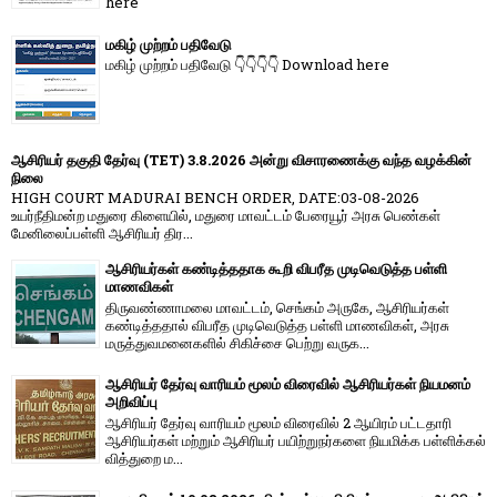
here
மகிழ் முற்றம் பதிவேடு
மகிழ் முற்றம் பதிவேடு 👇👇👇👇 Download here
ஆசிரியர் தகுதி தேர்வு (TET) 3.8.2026 அன்று விசாரணைக்கு வந்த வழக்கின்
நிலை
HIGH COURT MADURAI BENCH ORDER, DATE:03-08-2026
உயர்நீதிமன்ற மதுரை கிளையில், மதுரை மாவட்டம் பேரையூர் அரசு பெண்கள்
மேனிலைப்பள்ளி ஆசிரியர் திர...
ஆசிரியர்கள் கண்டித்ததாக கூறி விபரீத முடிவெடுத்த பள்ளி
மாணவிகள்
திருவண்ணாமலை மாவட்டம், செங்கம் அருகே, ஆசிரியர்கள்
கண்டித்ததால் விபரீத முடிவெடுத்த பள்ளி மாணவிகள், அரசு
மருத்துவமனைகளில் சிகிச்சை பெற்று வருக...
ஆசிரியர் தேர்வு வாரியம் மூலம் விரைவில் ஆசிரியர்கள் நியமனம்
அறிவிப்பு
ஆசிரியர் தேர்வு வாரி​யம் மூலம் விரை​வில் 2 ஆயிரம் பட்​ட​தாரி
ஆசிரியர்​கள் மற்​றும் ஆசிரியர் பயிற்றுநர்​களை நியமிக்க பள்​ளிக்​கல்​
வித்​துறை ம...