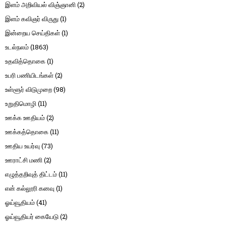
இளம் அறிவியல் விஞ்ஞானி
(2)
இளம் கவிஞர் விருது
(1)
இன்றைய செய்திகள்
(1)
உடல்நலம்
(1863)
உதவித்தொகை
(1)
உபரி பணியிடங்கள்
(2)
உள்ளூர் விடுமுறை
(98)
உறுதிமொழி
(11)
ஊக்க ஊதியம்
(2)
ஊக்கத்தொகை
(11)
ஊதிய உயர்வு
(73)
ஊராட்சி மணி
(2)
எழுத்தறிவுத் திட்டம்
(11)
என் கல்லூரி கனவு
(1)
ஓய்வூதியம்
(41)
ஓய்வூதியர் கையேடு
(2)