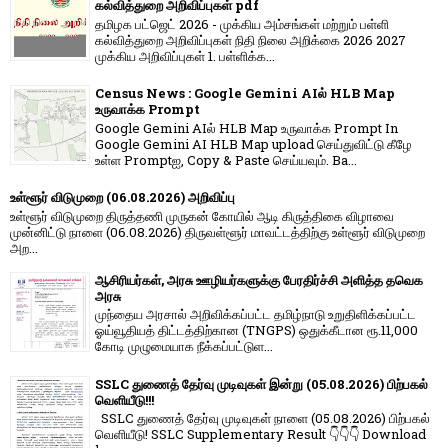
கல்வித்துறை அறிவிப்புகள் pdf
தமிழக பட்ஜெட் 2026 - முக்கிய அம்சங்கள் மற்றும் பள்ளி
கல்வித்துறை அறிவிப்புகள் நிதி நிலை அறிக்கை 2026 2027
முக்கிய அறிவிப்புகள் 1. பள்ளிக்க...
Census News : Google Gemini AIல் HLB Map
உருவாக்க Prompt
Google Gemini AIல் HLB Map உருவாக்க Prompt In
Google Gemini AI HLB Map upload செய்துவிட்டு கீழே
உள்ள Promptஐ, Copy & Paste செய்யவும். Ba...
உள்ளூர் விடுமுறை (06.08.2026) அறிவிப்பு
உள்ளூர் விடுமுறை திருத்தணி முருகன் கோயில் ஆடி கிருத்திகை விழாவை
முன்னிட்டு நாளை (06.08.2026) திருவள்ளூர் மாவட்டத்திற்கு உள்ளூர் விடுமுறை
அற...
ஆசிரியர்கள், அரசு ஊழியர்களுக்கு பேரதிர்ச்சி அளித்த தவெக
அரசு
முந்தைய அரசால் அறிவிக்கப்பட்ட தமிழ்நாடு உறுதிளிக்கப்பட்ட
ஓய்வூதியத் திட்டத்திற்கான (TNGPS) ஒதுக்கீடான ரூ.11,000
கோடி முழுமையாக நீக்கப்பட்டுள...
SSLC துணைத் தேர்வு முடிவுகள் இன்று (05.08.2026) பிற்பகல்
வெளியீடு!!!
SSLC துணைத் தேர்வு முடிவுகள் நாளை (05.08.2026) பிற்பகல்
வெளியீடு! SSLC Supplementary Result 👇👇👇 Download