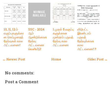
10, 11, 12 ம்
SSC - 2024
1 முதல் 5 வகுப்பு
விடுபட்ட
வகுப்புகளுக்கா
ஆம்
களுக்கான
இரண்டாம்
ன செய்முறைத்
ஆண்டுக்கான
மூன்றாம் பருவத்
பருவத்
தேர்வுகள் கால
தேர்வு
தேர்வு கால
தேர்வுக்கான
அட்டவணை!
அட்டவணை
அட்டவணை
கால
வெளியீடு!
அட்டவணை! !!
← Newer Post
Home
Older Post →
No comments:
Post a Comment