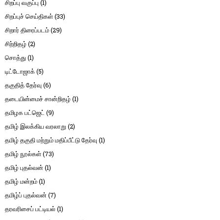
சிறப்பு வகுப்பு
(1)
சிறப்புச் செய்திகள்
(33)
சிறார் திரைப்படம்
(29)
சிற்றிதழ்
(2)
சொத்து
(1)
டிட்டோஜாக்
(5)
தகுதித் தேர்வு
(6)
தடையின்மைச் சான்றிதழ்
(1)
தமிழக பட்ஜெட்
(9)
தமிழ் இலக்கிய வரலாறு
(2)
தமிழ் தகுதி மற்றும் மதிப்பீட்டு தேர்வு
(1)
தமிழ் நூல்கள்
(73)
தமிழ் புதல்வன்
(1)
தமிழ் மன்றம்
(1)
தமிழ்ப் புதல்வன்
(7)
தரவரிசைப் பட்டியல்
(1)