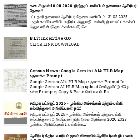
கடைசி நாள்:10.08.2026. நிரந்தரப் பணியிடம் தலைமை ஆசிரியர்
தேவை!!
பட்டதாரி தலைமை ஆசிரியர் தேவை பணியிடம் : 31.03.2025
முதல் காலிப்பணியிடம் நிரப்ப அனுமதி : வள்ளியூர் மாவட்டக்கல்வி
அலுவலரின் (தொடக்கக்கல்வி) செ...
B.Lit Incentive G.O
CLICK LINK DOWNLOAD
Census News : Google Gemini AIல் HLB Map
உருவாக்க Prompt
Google Gemini AIல் HLB Map உருவாக்க Prompt In
Google Gemini AI HLB Map upload செய்துவிட்டு கீழே
உள்ள Promptஐ, Copy & Paste செய்யவும். Ba...
தமிழக பட்ஜெட் 2026 - முக்கிய அம்சங்கள் மற்றும் பள்ளி
கல்வித்துறை அறிவிப்புகள் pdf
தமிழக பட்ஜெட் 2026 - முக்கிய அம்சங்கள் மற்றும் பள்ளி
கல்வித்துறை அறிவிப்புகள் நிதி நிலை அறிக்கை 2026 2027
முக்கிய அறிவிப்புகள் 1. பள்ளிக்க...
ஆசிரியர் தேர்வு வாரியம் மூலம் விரைவில் ஆசிரியர்கள் நியமனம்