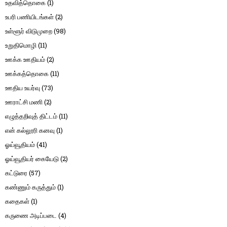
உதவித்தொகை
(1)
உபரி பணியிடங்கள்
(2)
உள்ளூர் விடுமுறை
(98)
உறுதிமொழி
(11)
ஊக்க ஊதியம்
(2)
ஊக்கத்தொகை
(11)
ஊதிய உயர்வு
(73)
ஊராட்சி மணி
(2)
எழுத்தறிவுத் திட்டம்
(11)
என் கல்லூரி கனவு
(1)
ஓய்வூதியம்
(41)
ஓய்வூதியர் கையேடு
(2)
கட்டுரை
(57)
கண்ணும் கருத்தும்
(1)
கதைகள்
(1)
கருணை அடிப்படை
(4)