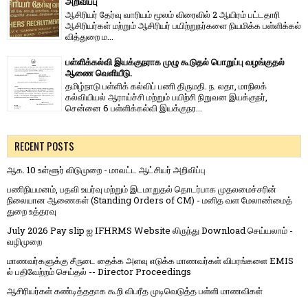
அறிவிப்பு
ஆசிரியர் தேர்வு வாரி​யம் மூலம் விரை​வில் 2 ஆயிரம் பட்​ட​தாரி
ஆசிரியர்​கள் மற்​றும் ஆசிரியர் பயிற்றுநர்​களை நியமிக்க பள்​ளிக்​கல்​
வித்​துறை ம...
பள்ளிக்கல்வி இயக்குநராக முழு கூடுதல் பொறுப்பு வழங்குதல்
ஆணை வெளியீடு.
தமிழ்நாடு பள்ளிக் கல்விப் பணி திருமதி. ந. லதா, மாநிலக்
கல்வியியல் ஆராய்ச்சி மற்றும் பயிற்சி நிறுவன இயக்குநர்,
சென்னை 6 பள்ளிக்கல்வி இயக்குநர...
RECENT POSTS
ஆக. 10 உள்ளூர் விடுமுறை - மாவட்ட ஆட்சியர் அறிவிப்பு
பணிநியமனம், பதவி உயர்வு மற்றும் இடமாறுதல் தொடர்பாக முதலமைச்சரின்
நிலையான ஆணைகள் (Standing Orders of CM) - மனித வள மேலாண்மைத்
துறை உத்தரவு
July 2026 Pay slip ஐ IFHRMS Website லிருந்து Download செய்யலாம் -
வழிமுறை
மாணவர்களுக்கு சீருடை தைக்க அளவு எடுக்க மாணவர்கள் விபரங்களை EMIS
ல் பதிவேற்றம் செய்தல் -- Director Proceedings
ஆசிரியர்கள் கண்டித்ததாக கூறி விபரீத முடிவெடுத்த பள்ளி மாணவிகள்