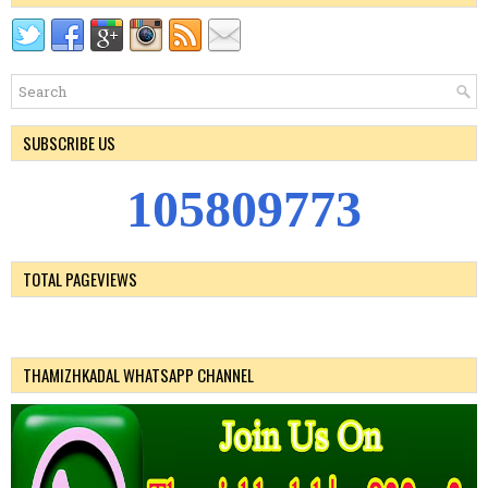
SUBSCRIBE US
1
0
5
8
0
9
7
7
3
TOTAL PAGEVIEWS
THAMIZHKADAL WHATSAPP CHANNEL