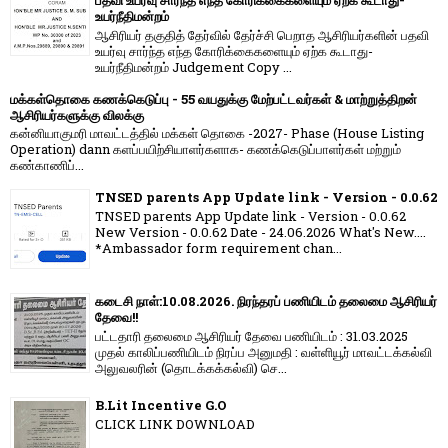
பதவி உயர்வு சார்ந்த எந்த கோரிக்கைகளையும் ஏற்க கூடாது-
உயர்நீதிமன்றம்
ஆசிரியர் தகுதித் தேர்வில் தேர்ச்சி பெறாத ஆசிரியர்களின் பதவி
உயர்வு சார்ந்த எந்த கோரிக்கைகளையும் ஏற்க கூடாது-
உயர்நீதிமன்றம் Judgement Copy ...
மக்கள்தொகை கணக்கெடுப்பு - 55 வயதுக்கு மேற்பட்டவர்கள் & மாற்றுத்திறன்
ஆசிரியர்களுக்கு விலக்கு
கன்னியாகுமரி மாவட்டத்தில் மக்கள் தொகை -2027- Phase (House Listing
Operation) dann களப்பயிற்சியாளர்களாக- கணக்கெடுப்பாளர்கள் மற்றும்
கண்காணிப்...
TNSED parents App Update link - Version - 0.0.62
TNSED parents App Update link - Version - 0.0.62
New Version - 0.0.62 Date - 24.06.2026 What's New....
*Ambassador form requirement chan...
கடைசி நாள்:10.08.2026. நிரந்தரப் பணியிடம் தலைமை ஆசிரியர்
தேவை!!
பட்டதாரி தலைமை ஆசிரியர் தேவை பணியிடம் : 31.03.2025
முதல் காலிப்பணியிடம் நிரப்ப அனுமதி : வள்ளியூர் மாவட்டக்கல்வி
அலுவலரின் (தொடக்கக்கல்வி) செ...
B.Lit Incentive G.O
CLICK LINK DOWNLOAD