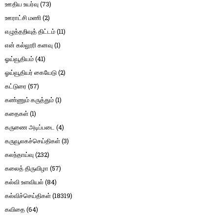
ஊதிய உயர்வு
(73)
ஊராட்சி மணி
(2)
எழுத்தறிவுத் திட்டம்
(11)
என் கல்லூரி கனவு
(1)
ஓய்வூதியம்
(41)
ஓய்வூதியர் கையேடு
(2)
கட்டுரை
(57)
கண்ணும் கருத்தும்
(1)
கதைகள்
(1)
கருணை அடிப்படை
(4)
கருவூலகச்செய்திகள்
(3)
கலந்தாய்வு
(232)
கலைத் திருவிழா
(57)
கல்வி உளவியல்
(84)
கல்விச்செய்திகள்
(18319)
கவிதை
(64)