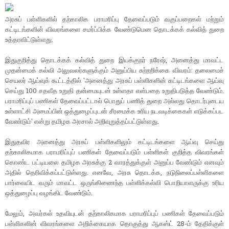
அரசுப் பள்ளிகளில் தற்காலிக பராமரிப்பு தேவைப்படும் வகுப்பறைகள் மற்றும்
கட்டிடங்களின் விவரங்களை சமர்ப்பிக்க வேண்டுமென தொடக்கக் கல்வித் துறை
உத்தரவிட்டுள்ளது.
இதுகுறித்து தொடக்கக் கல்வித் துறை இயக்குநர் நரேஷ், அனைத்து மாவட்ட
முதன்மைக் கல்வி அலுவலர்களுக்கும் அனுப்பிய சுற்றறிக்கை விவரம்: தலைமைச்
செயலர் ஆய்வுக் கூட்டத்தில் 'அனைத்து அரசுப் பள்ளிகளின் கட்டிடங்களை ஆய்வு
செய்து 100 சதவீத உறுதி தன்மையுடன் உள்ளதா என்பதை உறுதிபடுத்த வேண்டும்.
பராமரிப்புப் பணிகள் தேவைப்பட்டால் பொதுப் பணித் துறை அல்லது தொடர்புடைய
உள்ளாட்சி அமைப்பின் ஒத்துழைப்புடன் சீரமைக்க உரிய நடவடிக்கைகள் எடுக்கப்பட
வேண்டும்' என்று தமிழக அரசால் அறிவுறுத்தப்பட்டுள்ளது.
இதுதவிர அனைத்து அரசுப் பள்ளிகளிலும் கட்டிடங்களை ஆய்வு செய்து
தற்காலிகமாக பராமரிப்புப் பணிகள் தேவைப்படும் பள்ளிகள் குறித்த விவரங்கள்
கொண்ட பட்டியலை தமிழக அரசுக்கு 2 வாரத்துக்குள் அனுப்ப வேண்டும் எனவும்
அதில் தெரிவிக்கப்பட்டுள்ளது. எனவே, அரசு தொடக்க, நடுநிலைப்பள்ளிகளை
பார்வையிட வரும் மாவட்ட ஒருங்கிணைந்த பள்ளிக்கல்வி பொறியாளருக்கு உரிய
ஒத்துழைப்பு வழங்கிட வேண்டும்.
மேலும், அவர்கள் உதவியுடன் தற்காலிகமாக பராமரிப்புப் பணிகள் தேவைப்படும்
பள்ளிகளின் விவரங்களை அறிக்கையாக தொகுத்து ஆகஸ்ட் 28-ம் தேதிக்குள்