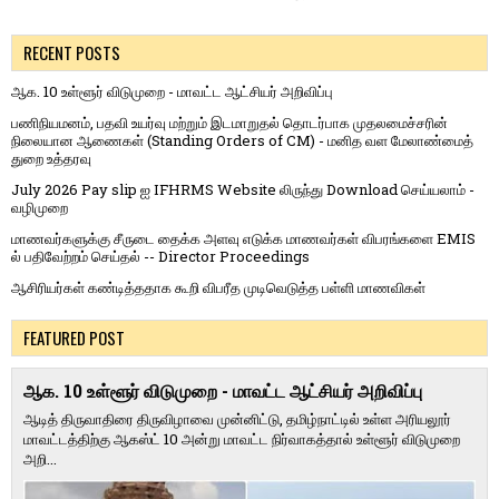
RECENT POSTS
ஆக. 10 உள்ளூர் விடுமுறை - மாவட்ட ஆட்சியர் அறிவிப்பு
பணிநியமனம், பதவி உயர்வு மற்றும் இடமாறுதல் தொடர்பாக முதலமைச்சரின்
நிலையான ஆணைகள் (Standing Orders of CM) - மனித வள மேலாண்மைத்
துறை உத்தரவு
July 2026 Pay slip ஐ IFHRMS Website லிருந்து Download செய்யலாம் -
வழிமுறை
மாணவர்களுக்கு சீருடை தைக்க அளவு எடுக்க மாணவர்கள் விபரங்களை EMIS
ல் பதிவேற்றம் செய்தல் -- Director Proceedings
ஆசிரியர்கள் கண்டித்ததாக கூறி விபரீத முடிவெடுத்த பள்ளி மாணவிகள்
FEATURED POST
ஆக. 10 உள்ளூர் விடுமுறை - மாவட்ட ஆட்சியர் அறிவிப்பு
ஆடித் திருவாதிரை திருவிழாவை முன்னிட்டு, தமிழ்நாட்டில் உள்ள அரியலூர்
மாவட்டத்திற்கு ஆகஸ்ட் 10 அன்று மாவட்ட நிர்வாகத்தால் உள்ளூர் விடுமுறை
அறி...