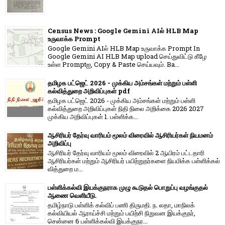
Census News : Google Gemini AIல் HLB Map
உருவாக்க Prompt
Google Gemini AIல் HLB Map உருவாக்க Prompt In
Google Gemini AI HLB Map upload செய்துவிட்டு கீழே
உள்ள Promptஐ, Copy & Paste செய்யவும். Ba...
தமிழக பட்ஜெட் 2026 - முக்கிய அம்சங்கள் மற்றும் பள்ளி
கல்வித்துறை அறிவிப்புகள் pdf
தமிழக பட்ஜெட் 2026 - முக்கிய அம்சங்கள் மற்றும் பள்ளி
கல்வித்துறை அறிவிப்புகள் நிதி நிலை அறிக்கை 2026 2027
முக்கிய அறிவிப்புகள் 1. பள்ளிக்க...
ஆசிரியர் தேர்வு வாரியம் மூலம் விரைவில் ஆசிரியர்கள் நியமனம்
அறிவிப்பு
ஆசிரியர் தேர்வு வாரி​யம் மூலம் விரை​வில் 2 ஆயிரம் பட்​ட​தாரி
ஆசிரியர்​கள் மற்​றும் ஆசிரியர் பயிற்றுநர்​களை நியமிக்க பள்​ளிக்​கல்​
வித்​துறை ம...
பள்ளிக்கல்வி இயக்குநராக முழு கூடுதல் பொறுப்பு வழங்குதல்
ஆணை வெளியீடு.
தமிழ்நாடு பள்ளிக் கல்விப் பணி திருமதி. ந. லதா, மாநிலக்
கல்வியியல் ஆராய்ச்சி மற்றும் பயிற்சி நிறுவன இயக்குநர்,
சென்னை 6 பள்ளிக்கல்வி இயக்குநர...