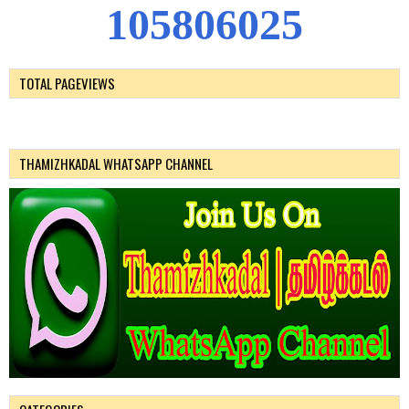
1
0
5
8
0
6
0
2
5
TOTAL PAGEVIEWS
THAMIZHKADAL WHATSAPP CHANNEL