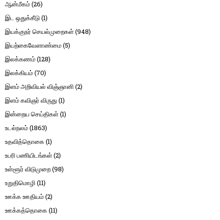
ஆன்மீகம்
(26)
இட ஒதுக்கீடு
(1)
இயக்குநர் செயல்முறைகள்
(948)
இயற்கைவேளாண்மை
(5)
இலக்கணம்
(128)
இலக்கியம்
(70)
இளம் அறிவியல் விஞ்ஞானி
(2)
இளம் கவிஞர் விருது
(1)
இன்றைய செய்திகள்
(1)
உடல்நலம்
(1863)
உதவித்தொகை
(1)
உபரி பணியிடங்கள்
(2)
உள்ளூர் விடுமுறை
(98)
உறுதிமொழி
(11)
ஊக்க ஊதியம்
(2)
ஊக்கத்தொகை
(11)