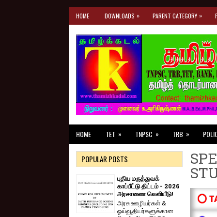
»
»
HOME
DOWNLOADS
PARENT CATEGORY
»
»
»
HOME
TET
TNPSC
TRB
POLI
SPE
POPULAR POSTS
ST
புதிய மருத்துவக்
காப்பீட்டு திட்டம் - 2026
அரசாணை வெளியீடு!
⭕ T
அரசு ஊழியர்கள் &
ஓய்வூதியர்களுக்கான