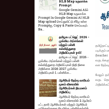
HLB Map உருவாக்க
Prompt
Google Gemini AIல்
HLB Map உருவாக்க
Prompt In Google Gemini AI HLB
Map upload செய்துவிட்டு கீழே உள்ள
Promptஐ, Copy & Paste செய்யவும்.
Ba...
தமிழக பட்ஜெட் 2026 -
முக்கிய அம்சங்கள்
மற்றும் பள்ளி
தமிழ்நாட்
கல்வித்துறை
படிக்கும்
அறிவிப்புகள் pdf
(teacher
தமிழக பட்ஜெட் 2026 -
வருடங்களு
முக்கிய அம்சங்கள் மற்றும் பள்ளி
கல்வித்துறை அறிவிப்புகள் நிதி நிலை
என தேர்வுக
அறிக்கை 2026 2027 முக்கிய
அறிவிப்புகள் 1. பள்ளிக்க...
மேலும் தம
வருட தொடக
ஆசிரியர் தேர்வு வாரியம்
மூலம் விரைவில்
அறிவிக்கப்
ஆசிரியர்கள் நியமனம்
அறிவிப்பு
ஆசிரியர் தேர்வு வாரி​யம்
மூலம் விரை​வில் 2 ஆயிரம்
பட்​ட​தாரி ஆசிரியர்​கள் மற்​றும் ஆசிரியர்
பயிற்றுநர்​களை நியமிக்க பள்​ளிக்​கல்​வித்​