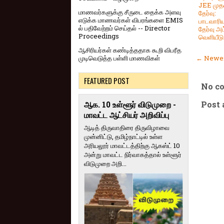
JEE முத
மாணவர்களுக்கு சீருடை தைக்க அளவு
தேர்வு:
எடுக்க மாணவர்கள் விபரங்களை EMIS
பாடவாரி
ல் பதிவேற்றம் செய்தல் -- Director
தேர்வு 
Proceedings
வெளியீடு
ஆசிரியர்கள் கண்டித்ததாக கூறி விபரீத
முடிவெடுத்த பள்ளி மாணவிகள்
← Newer
FEATURED POST
No c
Post
ஆக. 10 உள்ளூர் விடுமுறை -
மாவட்ட ஆட்சியர் அறிவிப்பு
ஆடித் திருவாதிரை திருவிழாவை
முன்னிட்டு, தமிழ்நாட்டில் உள்ள
அரியலூர் மாவட்டத்திற்கு ஆகஸ்ட் 10
அன்று மாவட்ட நிர்வாகத்தால் உள்ளூர்
விடுமுறை அறி...