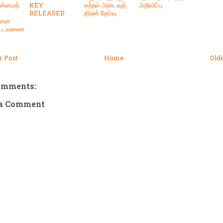
ன்மைத்
KEY
கற்றல் அடைவுத்
அறிவிப்பு.
RELEASED
திறன் தோ்வு
யான
அட்டவணை
 Post
Home
Old
omments:
 a Comment