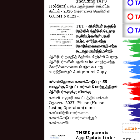
(Including TAPS
⭕ T
Holders) புதிய மருத்துவக் காப்பீட்டு
திட்டம் - 2026 அரசாணை வெளியீடு!
⭕ T
G.O.Ms.No.123 -...
TET - ஆசிரியர் தகுதித்
⭕ T
தேர்வில் தேர்ச்சி பெறாத
ஆசிரியர்களின் பதவி
உயர்வு சார்ந்த எந்த
கோரிக்கைகளையும் ஏற்க
கூடாது-உயர்நீதிமன்றம்
ஆசிரியர் தகுதித் தேர்வில் தேர்ச்சி பெறாத
ஆசிரியர்களின் பதவி உயர்வு சார்ந்த எந்த
கோரிக்கைகளையும் ஏற்க கூடாது-
உயர்நீதிமன்றம் Judgement Copy ...
மக்கள்தொகை கணக்கெடுப்பு - 55
வயதுக்கு மேற்பட்டவர்கள் & மாற்றுத்திறன்
ஆசிரியர்களுக்கு விலக்கு
கன்னியாகுமரி மாவட்டத்தில் மக்கள்
தொகை -2027- Phase (House
Listing Operation) dann
களப்பயிற்சியாளர்களாக-
கணக்கெடுப்பாளர்கள் மற்றும்
கண்காணிப்...
Home
TNSED parents
App Update link -