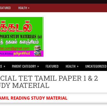
»
FEATURED
HEALTH
»
»
»
CE
PARENT CATEGORY
FEATURED
HEALTH
UNCATEGORIZED
CIAL TET TAMIL PAPER 1 & 2
UDY MATERIAL
AMIL READING STUDY MATERIAL