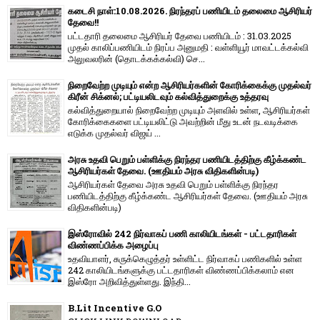
கடைசி நாள்:10.08.2026. நிரந்தரப் பணியிடம் தலைமை ஆசிரியர்
தேவை!!
பட்டதாரி தலைமை ஆசிரியர் தேவை பணியிடம் : 31.03.2025
முதல் காலிப்பணியிடம் நிரப்ப அனுமதி : வள்ளியூர் மாவட்டக்கல்வி
அலுவலரின் (தொடக்கக்கல்வி) செ...
நிறைவேற்ற முடியும் என்ற ஆசிரியர்களின் கோரிக்கைக்கு முதல்வர்
கிரீன் சிக்னல்; பட்டியலிடவும் கல்வித்துறைக்கு உத்தரவு
கல்வித்துறையால் நிறைவேற்ற முடியும் அளவில் உள்ள, ஆசிரியர்கள்
கோரிக்கைகளை பட்டியலிட்டு அவற்றின் மீது உடன் நடவடிக்கை
எடுக்க முதல்வர் விஜய் ...
அரசு உதவி பெறும் பள்ளிக்கு நிரந்தர பணியிடத்திற்கு கீழ்க்கண்ட
ஆசிரியர்கள் தேவை. (ஊதியம் அரசு விதிகளின்படி)
ஆசிரியர்கள் தேவை அரசு உதவி பெறும் பள்ளிக்கு நிரந்தர
பணியிடத்திற்கு கீழ்க்கண்ட ஆசிரியர்கள் தேவை. (ஊதியம் அரசு
விதிகளின்படி)
இஸ்ரோவில் 242 நிர்வாகப் பணி காலியிடங்கள் - பட்டதாரிகள்
விண்ணப்பிக்க அழைப்பு
உதவியாளர், சுருக்கெழுத்தர் உள்ளிட்ட நிர்வாகப் பணிகளில் உள்ள
242 காலியிடங்களுக்கு பட்டதாரிகள் விண்ணப்பிக்கலாம் என
இஸ்ரோ அறிவித்துள்ளது. இந்தி...
B.Lit Incentive G.O