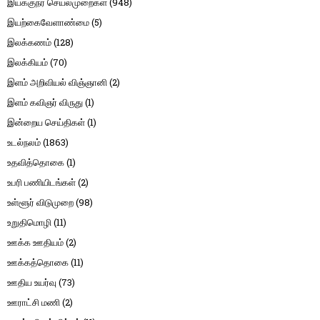
இயக்குநர் செயல்முறைகள்
(948)
இயற்கைவேளாண்மை
(5)
இலக்கணம்
(128)
இலக்கியம்
(70)
இளம் அறிவியல் விஞ்ஞானி
(2)
இளம் கவிஞர் விருது
(1)
இன்றைய செய்திகள்
(1)
உடல்நலம்
(1863)
உதவித்தொகை
(1)
உபரி பணியிடங்கள்
(2)
உள்ளூர் விடுமுறை
(98)
உறுதிமொழி
(11)
ஊக்க ஊதியம்
(2)
ஊக்கத்தொகை
(11)
ஊதிய உயர்வு
(73)
ஊராட்சி மணி
(2)