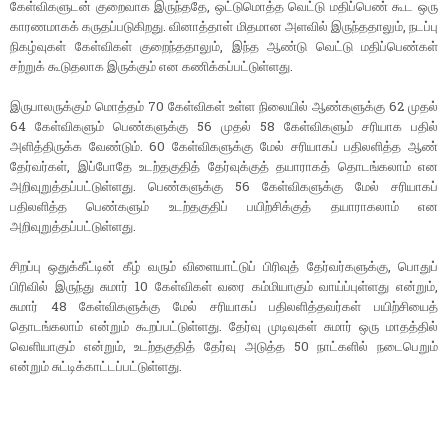
கேள்விகளுடன் குறைவாக இருந்ததே, ஒட்டுமொத்த வெட்டு மதிப்பெண் கூட ஒரு
காரணமாகக் கருதப்படுகிறது. வினாத்தாள் மிதமான அளவில் இருந்ததாலும், நடப்பு
நிகழ்வுகள் கேள்விகள் குறைந்ததாலும், இந்த ஆண்டு வெட்டு மதிப்பெண்கள்
சற்றுக் கூடுதலாக இருக்கும் என கணிக்கப்பட்டுள்ளது.
இருபாலருக்கும் மொத்தம் 70 கேள்விகள் உள்ள நிலையில் ஆண்களுக்கு 62 முதல்
64 கேள்விகளும் பெண்களுக்கு 56 முதல் 58 கேள்விகளும் சரியாக பதில்
அளித்திருக்க வேண்டும். 60 கேள்விகளுக்கு மேல் சரியாகப் பதிலளித்த ஆண்
தேர்வர்கள், இப்போதே உடற்தகுதித் தேர்வுக்குத் தயாராகத் தொடங்கலாம் என
அறிவுறுத்தப்பட்டுள்ளது. பெண்களுக்கு 56 கேள்விகளுக்கு மேல் சரியாகப்
பதிலளித்த பெண்களும் உடற்தகுதிப் பயிற்சிக்குத் தயாராகலாம் என
அறிவுறுத்தப்பட்டுள்ளது.
சிறப்பு ஒதுக்கீட்டின் கீழ் வரும் விளையாட்டுப் பிரிவுத் தேர்வர்களுக்கு, பொதுப்
பிரிவில் இருந்து சுமார் 10 கேள்விகள் வரை கம்மியாகும் வாய்ப்புள்ளது என்றும்,
சுமார் 48 கேள்விகளுக்கு மேல் சரியாகப் பதிலளித்தவர்கள் பயிற்சியைத்
தொடங்கலாம் என்றும் கூறப்பட்டுள்ளது. தேர்வு முடிவுகள் சுமார் ஒரு மாதத்தில்
வெளியாகும் என்றும், உடற்தகுதித் தேர்வு அடுத்த 50 நாட்களில் நடைபெறும்
என்றும் சுட்டிக்காட்டப்பட்டுள்ளது.