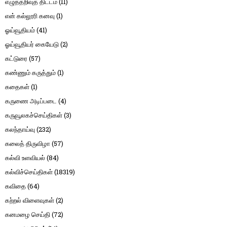
எழுத்தறிவுத் திட்டம்
(11)
என் கல்லூரி கனவு
(1)
ஓய்வூதியம்
(41)
ஓய்வூதியர் கையேடு
(2)
கட்டுரை
(57)
கண்ணும் கருத்தும்
(1)
கதைகள்
(1)
கருணை அடிப்படை
(4)
கருவூலகச்செய்திகள்
(3)
கலந்தாய்வு
(232)
கலைத் திருவிழா
(57)
கல்வி உளவியல்
(84)
கல்விச்செய்திகள்
(18319)
கவிதை
(64)
கற்றல் விளைவுகள்
(2)
கனமழை செய்தி
(72)