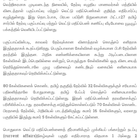
வெற்றிகரமாக முடிவடைந்த நிலையில், தேர்வு எழுதிய மாணவர்கள் மத்தியில்
விடைத்தாள் பகுப்பாய்வு மற்றும் வெட்டு மதிப்பெண்கள் குறித்த எதிர்பார்ப்பு
எழுந்துள்ளது. இது தொடர்பாக, பிரபல பயிற்சி நிறுவனமான அட்டா27 தமிழ்
சார்பில் தேர்வு பகுப்பாய்வு மற்றும் வெட்டு மதிப்பெண் கணிப்பு வீடியோவை யூடியூப்
பக்கத்தில் வெளியிடப்பட்டுள்ளது.
பகுப்பாய்வின்படி, காவலர் தேர்வுக்கான வினாத்தாள் கொஞ்சம் எளிதாக
இருந்ததாகக் கூறப்படுகிறது. பெரும்பாலான கேள்விகள் வழக்கமான பி.சி தேர்வின்
தரத்தில் இருந்தன. அதிக எண்ணிக்கையிலான கூற்று அடிப்படையிலான
கேள்விகள் இடம்பெறவில்லை என்றும், பொருத்துக கேள்விகளில் ஒரு விடையைத்
தெரிந்துகொண்டாலே முழு பதிலையும் கண்டறியும் வகையில் எளிமையாக
இருந்ததாகவும் தெரிவிக்கப்பட்டுள்ளது.
80 கேள்விகளைக் கொண்ட தமிழ் தகுதித் தேர்வில் 32 கேள்விகளுக்குச் சரியாகப்
பதிலளித்தாலே போதுமானது. தமிழ் பேப்பர் கொஞ்சம் எளிமையாகவே
இருந்ததாகவும் தெரிவிக்கப்பட்டுள்ளது. இதன் மதிப்பெண்கள் தரவரிசைக்குப்
பரிசீலிக்கப்படாது. தரவரிசைக்கு எடுத்துக்கொள்ளப்படும் 70 கேள்விகள் கொண்ட
பிரதானத் தேர்வில், அறிவியல் பாடத்திலிருந்து சுமார் 16 கேள்விகளும், வரலாறு
பகுதியில் இருந்து சுமார் 5 கேள்விகளும் கேட்கப்பட்டுள்ளன.
பொதுவாக வெட்டு மதிப்பெண்ணைத் தீர்மானிக்கும் முக்கியப் பங்காற்றும் நடப்பு
(current affairs)நிகழ்வுகள் பகுதி எதிர்பாராத விதமாக 1 அல்லது 2