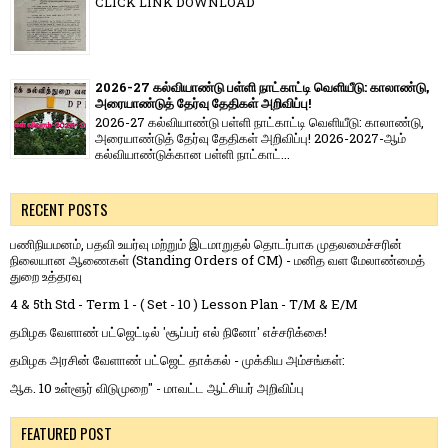
CLICK LINK DOWNLOAD
2026-27 கல்வியாண்டு பள்ளி நாட்காட்டி வெளியீடு: காலாண்டு,
அரையாண்டுத் தேர்வு தேதிகள் அறிவிப்பு!
2026-27 கல்வியாண்டு பள்ளி நாட்காட்டி வெளியீடு: காலாண்டு,
அரையாண்டுத் தேர்வு தேதிகள் அறிவிப்பு! 2026-2027-ஆம்
கல்வியாண்டுக்கான பள்ளி நாட்காட்...
RECENT POSTS
பணிநியமனம், பதவி உயர்வு மற்றும் இடமாறுதல் தொடர்பாக முதலமைச்சரின்
நிலையான ஆணைகள் (Standing Orders of CM) - மனித வள மேலாண்மைத்
துறை உத்தரவு
4 & 5th Std - Term 1 - ( Set - 10 ) Lesson Plan - T/M & E/M
தமிழக வேளாண் பட்ஜெட்டில் 'சூப்பர் எல் நினோ' எச்சரிக்கை!
தமிழக அரசின் வேளாண் பட்ஜெட் தாக்கல் - முக்கிய அம்சங்கள்:
ஆக. 10 உள்ளூர் விடுமுறை" - மாவட்ட ஆட்சியர் அறிவிப்பு
FEATURED POST