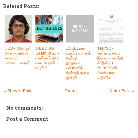
Related Posts:
TRB - ஆசிரியா்
NEET UG
10, 11, 12-ம்
TNPSC -
தோ்வு வாரியத்
Exam 2025 -
வகுப்பு பொதுத்
தேர்வாணைய
தலைவா்
விண்ணப்பிக்க
தேர்வு:
இணையதளத்தி
பணியிட மாற்றம்
கடைசி நாள்
இறுதிகட்ட
ல் இன்று (
மார்ச் 7
பணிகளில்
20.02.2025
தேர்வுத் துறை
வெளியான
தீவிரம்
அறிவிப்பு.
← Newer Post
Home
Older Post →
No comments:
Post a Comment