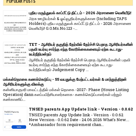
POPULAR POSTS
புதிய மருத்துவக் காப்பீட்டு திட்டம் - 2026 அரசாணை வெளியீடு!
அரசு ஊழியர்கள் & ஓய்வூதியர்களுக்கான (Including TAPS
Holders) புதிய மருத்துவக் காப்பீட்டு திட்டம் - 2026 அரசாணை
வெளியீடு! G.O.Ms.No.123 -...
TET - ஆசிரியர் தகுதித் தேர்வில் தேர்ச்சி பெறாத ஆசிரியர்களின்
பதவி உயர்வு சார்ந்த எந்த கோரிக்கைகளையும் ஏற்க கூடாது-
உயர்நீதிமன்றம்
ஆசிரியர் தகுதித் தேர்வில் தேர்ச்சி பெறாத ஆசிரியர்களின் பதவி
உயர்வு சார்ந்த எந்த கோரிக்கைகளையும் ஏற்க கூடாது-
உயர்நீதிமன்றம் Judgement Copy ...
மக்கள்தொகை கணக்கெடுப்பு - 55 வயதுக்கு மேற்பட்டவர்கள் & மாற்றுத்திறன்
ஆசிரியர்களுக்கு விலக்கு
கன்னியாகுமரி மாவட்டத்தில் மக்கள் தொகை -2027- Phase (House Listing
Operation) dann களப்பயிற்சியாளர்களாக- கணக்கெடுப்பாளர்கள் மற்றும்
கண்காணிப்...
TNSED parents App Update link - Version - 0.0.62
TNSED parents App Update link - Version - 0.0.62
New Version - 0.0.62 Date - 24.06.2026 What's New....
*Ambassador form requirement chan...