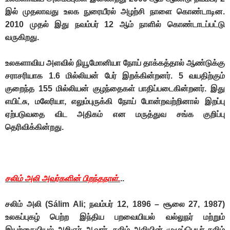
இல் முதலாவது உலக நுரையீரல் அழற்சி நாளை கொண்டாடின.
2010 முதல் இது நவம்பர் 12 ஆம் நாளில் கொண்டாடப்பட்டு
வருகிறது.
உலகளாவிய அளவில் நியூமோனியா நோய் தாக்கத்தால் ஆண்டுக்கு
சராசரியாக 1.6 மில்லியன் பேர் இறக்கின்றனர். 5 வயதிற்கும்
குறைந்த 155 மில்லியன் குழந்தைகள் பாதிப்படைகின்றனர். இது
எயிட்சு, மலேரியா, எலும்புருக்கி நோய் போன்றவற்றினால் இறப்பு
ஏற்படுவதை விட அதிகம் என மருத்துவ சங்க குறிப்பு
தெரிவிக்கின்றது.
சலிம் அலி அவர்களின் பிறந்தநாள்.
..
சலிம் அலி (Sálim Ali; நவம்பர் 12, 1896 – சூலை 27, 1987)
உலகப்புகழ் பெற்ற இந்திய பறவையியல் வல்லுநர் மற்றும்
இயற்கையியல் அறிஞர் ஆவார். ச
லி
ம் அலியின் முழுப்பெயர் ச
லி
ம்