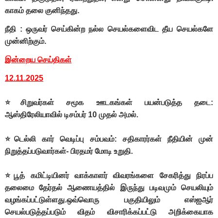
காகம் தலை குனிந்தது.
நீதி : ஒருவர் செய்கின்ற நல்ல செயல்களைவிட தீய செயல்களே
முன்னிற்கும்.
இன்றைய செய்திகள்
12.11.2025
⭐சிறுவர்கள் சமூக ஊடகங்கள் பயன்படுத்த தடை:
ஆஸ்திரேலியாவில் டிசம்பர் 10 முதல் அமல்.
⭐டெல்லி கார் வெடிப்பு சம்பவம்: சதிகாரர்கள் நீதியின் முன்
நிறுத்தப்படுவார்கள்- பிரதமர் மோடி உறுதி.
⭐பூத் கமிட்டியினர் வாக்காளர் விவரங்களை சேகரித்து நிரப்ப
தலைமை தேர்தல் ஆணையத்தில் இருந்து படிவமும் செயலியும்
வழங்கப்பட்டுள்ளது.ஒவ்வொரு பகுதியிலும் எஸ்ஐஆர்
செயல்படுத்தப்படும் விதம் விசாரிக்கப்பட்டு அறிக்கையாக