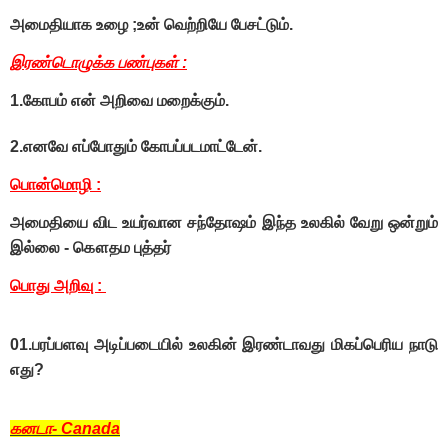
அமைதியாக உழை ;உன் வெற்றியே பேசட்டும்.
இரண்டொழுக்க பண்புகள் :
1.கோபம் என் அறிவை மறைக்கும்.
2.எனவே எப்போதும் கோபப்படமாட்டேன்.
பொன்மொழி :
அமைதியை விட உயர்வான சந்தோஷம் இந்த உலகில் வேறு ஒன்றும்
இல்லை - கௌதம புத்தர்
பொது அறிவு :
01.பரப்பளவு அடிப்படையில் உலகின் இரண்டாவது மிகப்பெரிய நாடு
எது?
கனடா- Canada