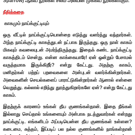
Sparrow) ஆகிய நூல்கள் ச
லி
ம் அலியின் முக்கிய நூல்களாகும்.
நீதிக்கதை
காகமும் நாய்க்குட்டியும்
ஒரு வீட்டில் நாய்க்குட்டியொன்றை எடுத்து வளர்த்து வந்தார்கள்.
அந்த நாய்க்குட்டி காகத்துடன் நட்பாக இருந்தது. ஒரு நாள் காகம்
மிகவும் கவலையுடன் அமர்ந்திருந்தது. இதைக் கண்ட நாய்க்குட்டி
காகத்திடம் சென்று. என்ன காக்கையாரே! ஏன் ஒன்றும் பேசாமல்
வருத்தமாக இருக்கிறீர்? என்று கேட்டது. அதற்கு காகம்,
மனிதர்கள் மற்றப் பறவைகளை அன்புடன் வளர்க்கின்றார்கள்.
அவைகளின் செயல்களைப் பாராட்டுகின்றார்கள் ஆனால் என்னை
வெறுத்து. கல்லால் எறிந்து துரத்துகிறார்களே ஏன்? என்று கேட்டது
காகம்.
இதற்குக் காரணம் உங்கள் தீய குணங்கள்தான். இதை நீங்கள்
இல்லாது செய்தால் உங்களையும் அன்பாக நடத்துவார்கள் என்றது
நாய்க்குட்டி. எங்களிடம் அப்படியென்ன தீய குணங்கள் உள்ளன?
கடைமை, சுத்தம், இப்படிப் பல நல்ல குணங்களில் நாங்கள்தான்