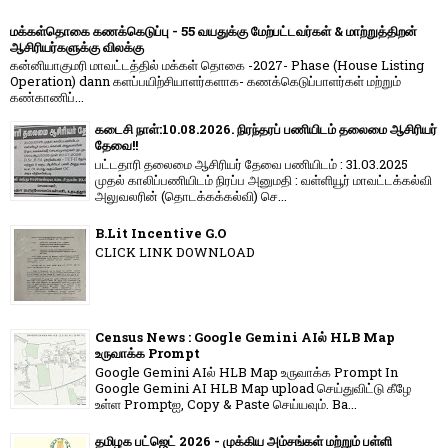
மக்கள்தொகை கணக்கெடுப்பு - 55 வயதுக்கு மேற்பட்டவர்கள் & மாற்றுத்திறன்
ஆசிரியர்களுக்கு விலக்கு
கன்னியாகுமரி மாவட்டத்தில் மக்கள் தொகை -2027- Phase (House Listing
Operation) dann களப்பயிற்சியாளர்களாக- கணக்கெடுப்பாளர்கள் மற்றும்
கண்காணிப்...
கடைசி நாள்:10.08.2026. நிரந்தரப் பணியிடம் தலைமை ஆசிரியர்
தேவை!!
பட்டதாரி தலைமை ஆசிரியர் தேவை பணியிடம் : 31.03.2025
முதல் காலிப்பணியிடம் நிரப்ப அனுமதி : வள்ளியூர் மாவட்டக்கல்வி
அலுவலரின் (தொடக்கக்கல்வி) செ...
B.Lit Incentive G.O
CLICK LINK DOWNLOAD
Census News : Google Gemini AIல் HLB Map
உருவாக்க Prompt
Google Gemini AIல் HLB Map உருவாக்க Prompt In
Google Gemini AI HLB Map upload செய்துவிட்டு கீழே
உள்ள Promptஐ, Copy & Paste செய்யவும். Ba...
தமிழக பட்ஜெட் 2026 - முக்கிய அம்சங்கள் மற்றும் பள்ளி