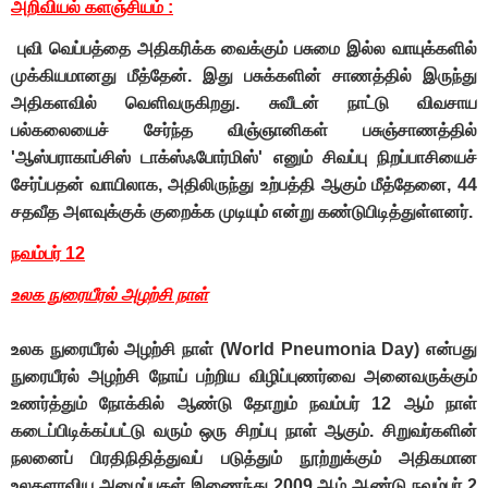
அறிவியல் களஞ்சியம்
:
புவி வெப்பத்தை அதிகரிக்க வைக்கும் பசுமை இல்ல வாயுக்களில்
முக்கியமானது மீத்தேன். இது பசுக்களின் சாணத்தில் இருந்து
அதிகளவில் வெளிவருகிறது. சுவீடன் நாட்டு விவசாய
பல்கலையைச் சேர்ந்த விஞ்ஞானிகள் பசுஞ்சாணத்தில்
'ஆஸ்பராகாப்சிஸ் டாக்ஸ்ஃபோர்மிஸ்' எனும் சிவப்பு நிறப்பாசியைச்
சேர்ப்பதன் வாயிலாக, அதிலிருந்து உற்பத்தி ஆகும் மீத்தேனை, 44
சதவீத அளவுக்குக் குறைக்க முடியும் என்று கண்டுபிடித்துள்ளனர்.
நவம்பர் 12
உலக நுரையீரல் அழற்சி நாள்
உலக நுரையீரல் அழற்சி நாள் (World Pneumonia Day) என்பது
நுரையீரல் அழற்சி நோய் பற்றிய விழிப்புணர்வை அனைவருக்கும்
உணர்த்தும் நோக்கில் ஆண்டு தோறும் நவம்பர் 12 ஆம் நாள்
கடைப்பிடிக்கப்பட்டு வரும் ஒரு சிறப்பு நாள் ஆகும். சிறுவர்களின்
நலனைப் பிரதிநிதித்துவப் படுத்தும் நூற்றுக்கும் அதிகமான
உலகளாவிய அமைப்புகள் இணைந்து 2009 ஆம் ஆண்டு நவம்பர் 2