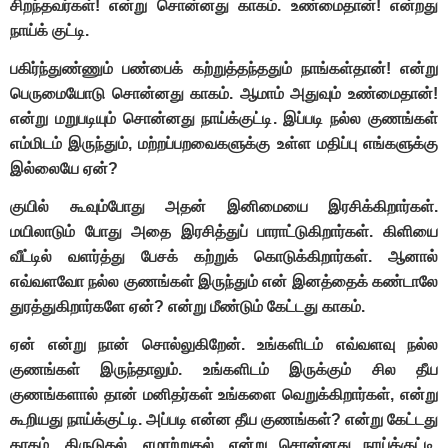
சிறந்தவர்கள்! என்று சொன்னது காகம். உண்மைதான்! என்றது
நாய்க் குட்டி.
பகிர்ந்துண்ணும் பண்பைக் கற்றுத்தந்ததும் நாங்கள்தான்! என்று
பெருமையோடு சொன்னது காகம். ஆமாம் அதுவும் உண்மைதான்!
என்று மறுபடியும் சொன்னது நாய்க்குட்டி. இப்படி நல்ல குணங்கள்
எம்மிடம் இருந்தும், மற்றப்பறவைகளுக்கு உள்ள மதிப்பு எங்களுக்கு
இல்லையே ஏன்?
குயில் கூவும்போது அதன் இனிமையை இரசிக்கிறார்கள்.
மயிலாடும் போது அதை இரசித்துப் பாராட்டுகிறார்கள். கிளியை
வீட்டில் வளர்த்து பேசக் கற்றுக் கொடுக்கிறார்கள். ஆனால்
எவ்வளவோ நல்ல குணங்கள் இருந்தும் என் இனத்தைக் கண்டாலே
துரத்துகிறார்களே ஏன்? என்று மீண்டும் கேட்டது காகம்.
ஏன் என்று நான் சொல்லுகிறேன். உங்களிடம் எவ்வளவு நல்ல
குணங்கள் இருந்தாலும். உங்களிடம் இருக்கும் சில தீய
குணங்களால் தான் மனிதர்கள் உங்களை வெறுக்கிறார்கள், என்று
கூறியது நாய்க்குட்டி. அப்படி என்ன தீய குணங்கள்? என்று கேட்டது
காகம். திருடுதல், ஏமாற்றுதல், என்று சொன்னது நாய்க்குட்டி.