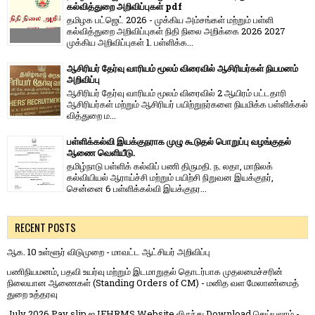
கல்வித்துறை அறிவிப்புகள் pdf
தமிழக பட்ஜெட் 2026 - முக்கிய அம்சங்கள் மற்றும் பள்ளி
கல்வித்துறை அறிவிப்புகள் நிதி நிலை அறிக்கை 2026 2027
முக்கிய அறிவிப்புகள் 1. பள்ளிக்க...
ஆசிரியர் தேர்வு வாரியம் மூலம் விரைவில் ஆசிரியர்கள் நியமனம்
அறிவிப்பு
ஆசிரியர் தேர்வு வாரி​யம் மூலம் விரை​வில் 2 ஆயிரம் பட்​ட​தாரி
ஆசிரியர்​கள் மற்​றும் ஆசிரியர் பயிற்றுநர்​களை நியமிக்க பள்​ளிக்​கல்​
வித்​துறை ம...
பள்ளிக்கல்வி இயக்குநராக முழு கூடுதல் பொறுப்பு வழங்குதல்
ஆணை வெளியீடு.
தமிழ்நாடு பள்ளிக் கல்விப் பணி திருமதி. ந. லதா, மாநிலக்
கல்வியியல் ஆராய்ச்சி மற்றும் பயிற்சி நிறுவன இயக்குநர்,
சென்னை 6 பள்ளிக்கல்வி இயக்குநர...
RECENT POSTS
ஆக. 10 உள்ளூர் விடுமுறை - மாவட்ட ஆட்சியர் அறிவிப்பு
பணிநியமனம், பதவி உயர்வு மற்றும் இடமாறுதல் தொடர்பாக முதலமைச்சரின்
நிலையான ஆணைகள் (Standing Orders of CM) - மனித வள மேலாண்மைத்
துறை உத்தரவு
July 2026 Pay slip ஐ IFHRMS Website லிருந்து Download செய்யலாம் -