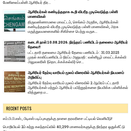
மேனிலைப்பள்ளி ஆசிரியர் திர...
ஆசிரியர்கள் கண்டித்ததாக கூறி விபரீத முடிவெடுத்த பள்ளி
மாணவிகள்
திருவண்ணாமலை மாவட்டம், செங்கம் அருகே, ஆசிரியர்கள்
கண்டித்ததால் விபரீத முடிவெடுத்த பள்ளி மாணவிகள், அரசு
மருத்துவமனைகளில் சிகிச்சை பெற்று வருக...
கடைசி நாள்:10.08.2026. நிரந்தரப் பணியிடம் தலைமை ஆசிரியர்
தேவை!!
பட்டதாரி தலைமை ஆசிரியர் தேவை பணியிடம் : 31.03.2025
முதல் காலிப்பணியிடம் நிரப்ப அனுமதி : வள்ளியூர் மாவட்டக்கல்வி
அலுவலரின் (தொடக்கக்கல்வி) செ...
ஆசிரியர் தேர்வு வாரியம் மூலம் விரைவில் ஆசிரியர்கள் நியமனம்
அறிவிப்பு
ஆசிரியர் தேர்வு வாரி​யம் மூலம் விரை​வில் 2 ஆயிரம் பட்​ட​தாரி
ஆசிரியர்​கள் மற்​றும் ஆசிரியர் பயிற்றுநர்​களை நியமிக்க பள்​ளிக்​கல்​
வித்​துறை ம...
RECENT POSTS
எம்.பி.பி.எஸ்., பிடிஎஸ் படிப்புகளுக்கு நாளை தரவரிசை பட்டியல் வெளியீடு!
பொறியியல் 2ம் சுற்று கலந்தாய்வில் 40,299 மாணவர்களுக்கு நிரந்தர ஒதுக்கீட்டு