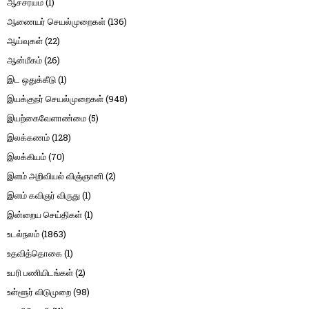
ஆச்சர்யம்
(1)
ஆணையர் செயல்முறைகள்
(136)
ஆய்வுகள்
(22)
ஆன்மீகம்
(26)
இட ஒதுக்கீடு
(1)
இயக்குநர் செயல்முறைகள்
(948)
இயற்கைவேளாண்மை
(5)
இலக்கணம்
(128)
இலக்கியம்
(70)
இளம் அறிவியல் விஞ்ஞானி
(2)
இளம் கவிஞர் விருது
(1)
இன்றைய செய்திகள்
(1)
உடல்நலம்
(1863)
உதவித்தொகை
(1)
உபரி பணியிடங்கள்
(2)
உள்ளூர் விடுமுறை
(98)