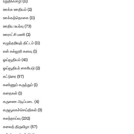
உறுதிமொழி
(11)
ஊக்க ஊதியம்
(2)
ஊக்கத்தொகை
(11)
ஊதிய உயர்வு
(73)
ஊராட்சி மணி
(2)
எழுத்தறிவுத் திட்டம்
(11)
என் கல்லூரி கனவு
(1)
ஓய்வூதியம்
(41)
ஓய்வூதியர் கையேடு
(2)
கட்டுரை
(57)
கண்ணும் கருத்தும்
(1)
கதைகள்
(1)
கருணை அடிப்படை
(4)
கருவூலகச்செய்திகள்
(3)
கலந்தாய்வு
(232)
கலைத் திருவிழா
(57)