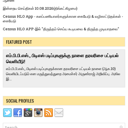
ஆணை
இன்றைய செய்திகள் 10.08.2026(திங்கட்கிழமை)
Census HLO App - களப்பணியாளர்களுக்கான கையேடு & வழிகாட்டுதல்கள் -
கையேடு
Census HLO APP-இல் "திருத்தம் செய்ய கூடியவை & திருத்த முடியாதவை"
FEATURED POST
எம்.பி.பி.எஸ்., பிடிஎஸ் படிப்புகளுக்கு நாளை தரவரிசை பட்டியல்
வெளியீடு!
எம்.பி.பி.எஸ்., பிடிஎஸ் படிப்புகளுக்கான தரவரிசை பட்டியல் நாளை (ஆக.10)
வெளியிடப்படும் என மருத்துவத்துறை அமைச்சர் அருண்ராஜ் அறிவிப்பு. அகில
இ...
SOCIAL PROFILES