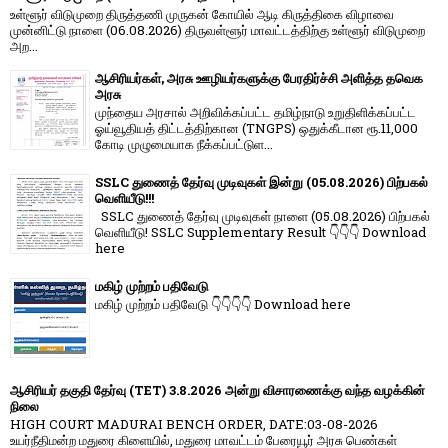
உள்ளூர் விடுமுறை திருத்தணி முருகன் கோயில் ஆடி கிருத்திகை விழாவை
முன்னிட்டு நாளை (06.08.2026) திருவள்ளூர் மாவட்டத்திற்கு உள்ளூர் விடுமுறை
அற...
ஆசிரியர்கள், அரசு ஊழியர்களுக்கு பேரதிர்ச்சி அளித்த தவெக
அரசு
முந்தைய அரசால் அறிவிக்கப்பட்ட தமிழ்நாடு உறுதிளிக்கப்பட்ட
ஓய்வூதியத் திட்டத்திற்கான (TNGPS) ஒதுக்கீடான ரூ.11,000
கோடி முழுமையாக நீக்கப்பட்டுள...
SSLC துணைத் தேர்வு முடிவுகள் இன்று (05.08.2026) பிற்பகல்
வெளியீடு!!!
SSLC துணைத் தேர்வு முடிவுகள் நாளை (05.08.2026) பிற்பகல்
வெளியீடு! SSLC Supplementary Result 👇👇👇 Download
here
மகிழ் முற்றம் பதிவேடு
மகிழ் முற்றம் பதிவேடு 👇👇👇👇 Download here
ஆசிரியர் தகுதி தேர்வு (TET) 3.8.2026 அன்று விசாரணைக்கு வந்த வழக்கின்
நிலை
HIGH COURT MADURAI BENCH ORDER, DATE:03-08-2026
உயர்நீதிமன்ற மதுரை கிளையில், மதுரை மாவட்டம் பேரையூர் அரசு பெண்கள்