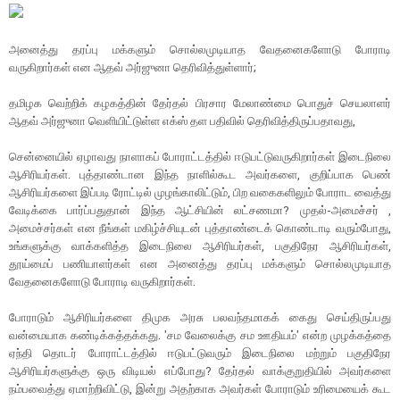
அனைத்து தரப்பு மக்களும் சொல்லமுடியாத வேதனைகளோடு போராடி
வருகிறார்கள் என ஆதவ் அர்ஜுனா தெரிவித்துள்ளார்;
தமிழக வெற்றிக் கழகத்தின் தேர்தல் பிரசார மேலாண்மை பொதுச் செயலாளர்
ஆதவ் அர்ஜுனா வெளியிட்டுள்ள எக்ஸ் தள பதிவில் தெரிவித்திருப்பதாவது,
சென்னையில் ஏழாவது நாளாகப் போராட்டத்தில் ஈடுபட்டுவருகிறார்கள் இடைநிலை
ஆசிரியர்கள். புத்தாண்டான இந்த நாளில்கூட அவர்களை, குறிப்பாக பெண்
ஆசிரியர்களை இப்படி ரோட்டில் முழங்காலிட்டும், பிற வகைகளிலும் போராட வைத்து
வேடிக்கை பார்ப்பதுதான் இந்த ஆட்சியின் லட்சணமா? முதல்-அமைச்சர் ,
அமைச்சர்கள் என நீங்கள் மகிழ்ச்சியுடன் புத்தாண்டைக் கொண்டாடி வரும்போது,
உங்களுக்கு வாக்களித்த இடைநிலை ஆசிரியர்கள், பகுதிநேர ஆசிரியர்கள்,
தூய்மைப் பணியாளர்கள் என அனைத்து தரப்பு மக்களும் சொல்லமுடியாத
வேதனைகளோடு போராடி வருகிறார்கள்.
போராடும் ஆசிரியர்களை திமுக அரசு பலவந்தமாகக் கைது செய்திருப்பது
வன்மையாக கண்டிக்கத்தக்கது. 'சம வேலைக்கு சம ஊதியம்' என்ற முழக்கத்தை
ஏந்தி தொடர் போராட்டத்தில் ஈடுபட்டுவரும் இடைநிலை மற்றும் பகுதிநேர
ஆசிரியர்களுக்கு ஒரு விடியல் எப்போது? தேர்தல் வாக்குறுதியில் அவர்களை
நம்பவைத்து ஏமாற்றிவிட்டு, இன்று அதற்காக அவர்கள் போராடும் உரிமையைக் கூட