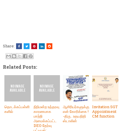
Share:
Related Posts:
தொடக்கப்பள்ளி
நீதிமன்ற உத்தரவு
ஆசிரியர்களுக்கு
Invitation SGT
களில்
காரணமாக
என் கோரிக்கை !
Appointment
மாற்றி
-திரு . உதயநிதி
CM function
அமைக்கப்பட்ட
ஸ்டாலின்
DEO தேர்வு
பட்டியல்: