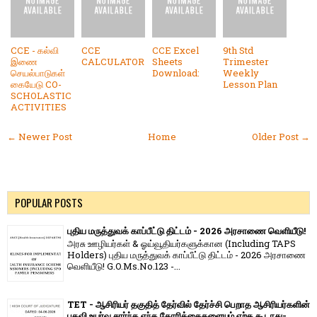
CCE - கல்வி
CCE
CCE Excel
9th Std
இணை
CALCULATOR
Sheets
Trimester
செயல்பாடுகள்
Download:
Weekly
கையேடு CO-
Lesson Plan
SCHOLASTIC
ACTIVITIES
← Newer Post
Home
Older Post →
POPULAR POSTS
புதிய மருத்துவக் காப்பீட்டு திட்டம் - 2026 அரசாணை வெளியீடு!
அரசு ஊழியர்கள் & ஓய்வூதியர்களுக்கான (Including TAPS
Holders) புதிய மருத்துவக் காப்பீட்டு திட்டம் - 2026 அரசாணை
வெளியீடு! G.O.Ms.No.123 -...
TET - ஆசிரியர் தகுதித் தேர்வில் தேர்ச்சி பெறாத ஆசிரியர்களின்
பதவி உயர்வு சார்ந்த எந்த கோரிக்கைகளையும் ஏற்க கூடாது-