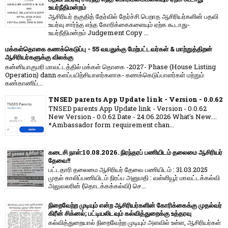
உயர்நீதிமன்றம்
ஆசிரியர் தகுதித் தேர்வில் தேர்ச்சி பெறாத ஆசிரியர்களின் பதவி
உயர்வு சார்ந்த எந்த கோரிக்கைகளையும் ஏற்க கூடாது-
உயர்நீதிமன்றம் Judgement Copy ...
மக்கள்தொகை கணக்கெடுப்பு - 55 வயதுக்கு மேற்பட்டவர்கள் & மாற்றுத்திறன்
ஆசிரியர்களுக்கு விலக்கு
கன்னியாகுமரி மாவட்டத்தில் மக்கள் தொகை -2027- Phase (House Listing
Operation) dann களப்பயிற்சியாளர்களாக- கணக்கெடுப்பாளர்கள் மற்றும்
கண்காணிப்...
TNSED parents App Update link - Version - 0.0.62
TNSED parents App Update link - Version - 0.0.62
New Version - 0.0.62 Date - 24.06.2026 What's New....
*Ambassador form requirement chan...
கடைசி நாள்:10.08.2026. நிரந்தரப் பணியிடம் தலைமை ஆசிரியர்
தேவை!!
பட்டதாரி தலைமை ஆசிரியர் தேவை பணியிடம் : 31.03.2025
முதல் காலிப்பணியிடம் நிரப்ப அனுமதி : வள்ளியூர் மாவட்டக்கல்வி
அலுவலரின் (தொடக்கக்கல்வி) செ...
நிறைவேற்ற முடியும் என்ற ஆசிரியர்களின் கோரிக்கைக்கு முதல்வர்
கிரீன் சிக்னல்; பட்டியலிடவும் கல்வித்துறைக்கு உத்தரவு
கல்வித்துறையால் நிறைவேற்ற முடியும் அளவில் உள்ள, ஆசிரியர்கள்