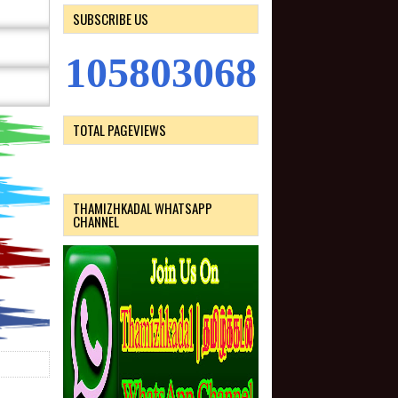
SUBSCRIBE US
1
0
5
8
0
3
0
6
8
TOTAL PAGEVIEWS
THAMIZHKADAL WHATSAPP
CHANNEL