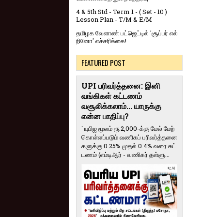
4 & 5th Std - Term 1 - ( Set - 10 )
Lesson Plan - T/M & E/M
தமிழக வேளாண் பட்ஜெட்டில் 'சூப்பர் எல்
நினோ' எச்சரிக்கை!
FEATURED POST
UPI பரிவர்த்தனை: இனி
வங்கிகள் கட்டணம்
வசூலிக்கலாம்... யாருக்கு
என்ன பாதிப்பு?
` யுபிஐ மூலம் ரூ.2,000-க்கு மேல் மேற்​
கொள்​ளப்​படும் வணி​கப் பரிவர்த்​தனை​
களுக்கு 0.25% முதல் 0.4% வரை கட்​
ட​ணம் (எம்​டிஆர் - வணி​கர் தள்​ளு...