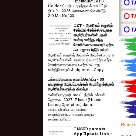
(Including TAPS
⭕ T
Holders) புதிய மருத்துவக் காப்பீட்டு
திட்டம் - 2026 அரசாணை வெளியீடு!
⭕ T
G.O.Ms.No.123 -...
TET - ஆசிரியர் தகுதித்
⭕ T
தேர்வில் தேர்ச்சி பெறாத
ஆசிரியர்களின் பதவி
உயர்வு சார்ந்த எந்த
கோரிக்கைகளையும் ஏற்க
கூடாது-உயர்நீதிமன்றம்
ஆசிரியர் தகுதித் தேர்வில் தேர்ச்சி பெறாத
ஆசிரியர்களின் பதவி உயர்வு சார்ந்த எந்த
கோரிக்கைகளையும் ஏற்க கூடாது-
உயர்நீதிமன்றம் Judgement Copy ...
மக்கள்தொகை கணக்கெடுப்பு - 55
வயதுக்கு மேற்பட்டவர்கள் & மாற்றுத்திறன்
ஆசிரியர்களுக்கு விலக்கு
கன்னியாகுமரி மாவட்டத்தில் மக்கள்
தொகை -2027- Phase (House
Listing Operation) dann
களப்பயிற்சியாளர்களாக-
கணக்கெடுப்பாளர்கள் மற்றும்
கண்காணிப்...
Home
TNSED parents
App Update link -