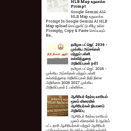
HLB Map உருவாக்க
Prompt
Google Gemini AIல்
HLB Map உருவாக்க
Prompt In Google Gemini AI HLB
Map upload செய்துவிட்டு கீழே உள்ள
Promptஐ, Copy & Paste செய்யவும்.
Ba...
தமிழக பட்ஜெட் 2026 -
முக்கிய அம்சங்கள்
மற்றும் பள்ளி
கல்வித்துறை
அறிவிப்புகள் pdf
தமிழக பட்ஜெட் 2026 -
முக்கிய அம்சங்கள் மற்றும் பள்ளி
கல்வித்துறை அறிவிப்புகள் நிதி நிலை
அறிக்கை 2026 2027 முக்கிய
அறிவிப்புகள் 1. பள்ளிக்க...
ஆசிரியர் தேர்வு வாரியம்
மூலம் விரைவில்
ஆசிரியர்கள் நியமனம்
அறிவிப்பு
ஆசிரியர் தேர்வு வாரி​யம்
மூலம் விரை​வில் 2 ஆயிரம்
பட்​ட​தாரி ஆசிரியர்​கள் மற்​றும் ஆசிரியர்
பயிற்றுநர்​களை நியமிக்க பள்​ளிக்​கல்​வித்​