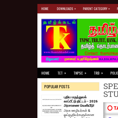
»
»
HOME
DOWNLOADS
PARENT CATEGORY
»
»
»
HOME
TET
TNPSC
TRB
POLI
SPE
POPULAR POSTS
ST
புதிய மருத்துவக்
காப்பீட்டு திட்டம் - 2026
அரசாணை வெளியீடு!
⭕ T
அரசு ஊழியர்கள் &
ஓய்வூதியர்களுக்கான