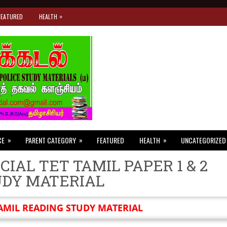
»
FEATURED
HEALTH
»
»
»
CE
PARENT CATEGORY
FEATURED
HEALTH
UNCATEGORIZED
CIAL TET TAMIL PAPER 1 & 2
UDY MATERIAL
AMIL READING STUDY MATERIAL