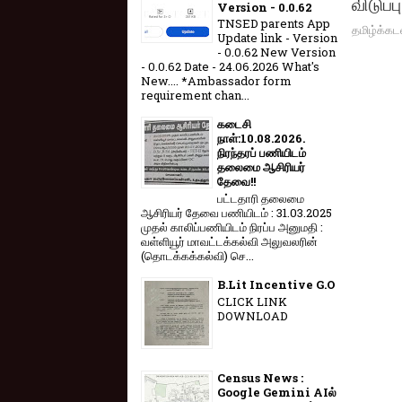
விடுப்ப
Version - 0.0.62
TNSED parents App
தமிழ்க்கட
Update link - Version
- 0.0.62 New Version
- 0.0.62 Date - 24.06.2026 What's
New.... *Ambassador form
requirement chan...
கடைசி
நாள்:10.08.2026.
நிரந்தரப் பணியிடம்
தலைமை ஆசிரியர்
தேவை!!
பட்டதாரி தலைமை
ஆசிரியர் தேவை பணியிடம் : 31.03.2025
முதல் காலிப்பணியிடம் நிரப்ப அனுமதி :
வள்ளியூர் மாவட்டக்கல்வி அலுவலரின்
(தொடக்கக்கல்வி) செ...
B.Lit Incentive G.O
CLICK LINK
DOWNLOAD
Census News :
Google Gemini AIல்