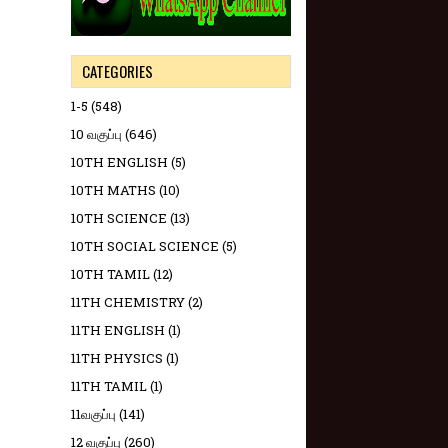
CATEGORIES
1-5
(548)
10 வகுப்பு
(646)
10TH ENGLISH
(5)
10TH MATHS
(10)
10TH SCIENCE
(13)
10TH SOCIAL SCIENCE
(5)
10TH TAMIL
(12)
11TH CHEMISTRY
(2)
11TH ENGLISH
(1)
11TH PHYSICS
(1)
11TH TAMIL
(1)
11வகுப்பு
(141)
12 வகுப்பு
(260)