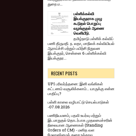
துறை ம...
பள்ளிக்கல்வி
இயக்குநராக முழு
கூடுதல் பொறுப்பு
வழங்குதல் ஆணை
வெளியீடு.
தமிழ்நாடு பள்ளிக் கல்விப்
பணி திருமதி. ந. லதா, மாநிலக் கல்வியியல்
ஆராய்ச்சி மற்றும் பயிற்சி நிறுவன
இயக்குநர், சென்னை 6 பள்ளிக்கல்வி
இயக்குநர...
RECENT POSTS
UPI பரிவர்த்தனை: இனி வங்கிகள்
கட்டணம் வசூலிக்கலாம்... யாருக்கு என்ன
பாதிப்பு?
பள்ளி காலை வழிபாட்டு செயல்பாடுகள்
-07.08.2026
பணிநியமனம், பதவி உயர்வு மற்றும்
இடமாறுதல் தொடர்பாக முதலமைச்சரின்
நிலையான ஆணைகள் (Standing
Orders of CM) - மனித வள
மேலாண்மைத் துறை உத்தரவு