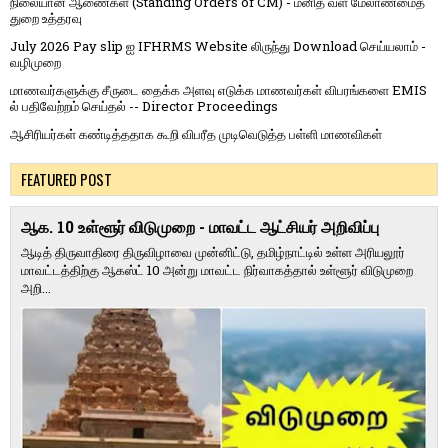
நிலையான ஆணைகள் (Standing Orders of CM) - மனித வள மேலாண்மைத்
துறை உத்தரவு
July 2026 Pay slip ஐ IFHRMS Website லிருந்து Download செய்யலாம் -
வழிமுறை
மாணவர்களுக்கு சீருடை தைக்க அளவு எடுக்க மாணவர்கள் விபரங்களை EMIS
ல் பதிவேற்றம் செய்தல் -- Director Proceedings
ஆசிரியர்கள் கண்டித்ததாக கூறி விபரீத முடிவெடுத்த பள்ளி மாணவிகள்
FEATURED POST
ஆக. 10 உள்ளூர் விடுமுறை - மாவட்ட ஆட்சியர் அறிவிப்பு
ஆடித் திருவாதிரை திருவிழாவை முன்னிட்டு, தமிழ்நாட்டில் உள்ள அரியலூர்
மாவட்டத்திற்கு ஆகஸ்ட் 10 அன்று மாவட்ட நிர்வாகத்தால் உள்ளூர் விடுமுறை
அறி...