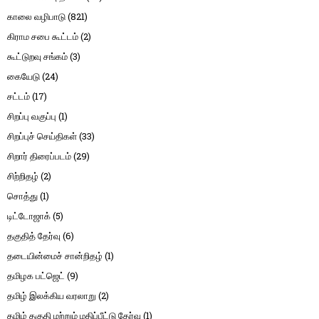
காலை வழிபாடு
(821)
கிராம சபை கூட்டம்
(2)
கூட்டுறவு சங்கம்
(3)
கையேடு
(24)
சட்டம்
(17)
சிறப்பு வகுப்பு
(1)
சிறப்புச் செய்திகள்
(33)
சிறார் திரைப்படம்
(29)
சிற்றிதழ்
(2)
சொத்து
(1)
டிட்டோஜாக்
(5)
தகுதித் தேர்வு
(6)
தடையின்மைச் சான்றிதழ்
(1)
தமிழக பட்ஜெட்
(9)
தமிழ் இலக்கிய வரலாறு
(2)
தமிழ் தகுதி மற்றும் மதிப்பீட்டு தேர்வு
(1)