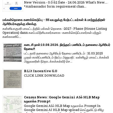
New Version - 0.0.62 Date - 24.06.2026 What's New....
*Ambassador form requirement chan...
மக்கள்தொகை கணக்கெடுப்பு - 55 வயதுக்கு மேற்பட்டவர்கள் & மாற்றுத்திறன்
ஆசிரியர்களுக்கு விலக்கு
கன்னியாகுமரி மாவட்டத்தில் மக்கள் தொகை -2027- Phase (House Listing
Operation) dann களப்பயிற்சியாளர்களாக- கணக்கெடுப்பாளர்கள் மற்றும்
கண்காணிப்...
கடைசி நாள்:10.08.2026. நிரந்தரப் பணியிடம் தலைமை ஆசிரியர்
தேவை!!
பட்டதாரி தலைமை ஆசிரியர் தேவை பணியிடம் : 31.03.2025
முதல் காலிப்பணியிடம் நிரப்ப அனுமதி : வள்ளியூர் மாவட்டக்கல்வி
அலுவலரின் (தொடக்கக்கல்வி) செ...
B.Lit Incentive G.O
CLICK LINK DOWNLOAD
Census News : Google Gemini AIல் HLB Map
உருவாக்க Prompt
Google Gemini AIல் HLB Map உருவாக்க Prompt In
Google Gemini AI HLB Map upload செய்துவிட்டு கீழே