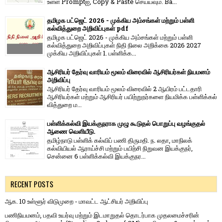
உள்ள Promptஐ, Copy & Paste செய்யவும். Ba...
தமிழக பட்ஜெட் 2026 - முக்கிய அம்சங்கள் மற்றும் பள்ளி
கல்வித்துறை அறிவிப்புகள் pdf
தமிழக பட்ஜெட் 2026 - முக்கிய அம்சங்கள் மற்றும் பள்ளி
கல்வித்துறை அறிவிப்புகள் நிதி நிலை அறிக்கை 2026 2027
முக்கிய அறிவிப்புகள் 1. பள்ளிக்க...
ஆசிரியர் தேர்வு வாரியம் மூலம் விரைவில் ஆசிரியர்கள் நியமனம்
அறிவிப்பு
ஆசிரியர் தேர்வு வாரி​யம் மூலம் விரை​வில் 2 ஆயிரம் பட்​ட​தாரி
ஆசிரியர்​கள் மற்​றும் ஆசிரியர் பயிற்றுநர்​களை நியமிக்க பள்​ளிக்​கல்​
வித்​துறை ம...
பள்ளிக்கல்வி இயக்குநராக முழு கூடுதல் பொறுப்பு வழங்குதல்
ஆணை வெளியீடு.
தமிழ்நாடு பள்ளிக் கல்விப் பணி திருமதி. ந. லதா, மாநிலக்
கல்வியியல் ஆராய்ச்சி மற்றும் பயிற்சி நிறுவன இயக்குநர்,
சென்னை 6 பள்ளிக்கல்வி இயக்குநர...
RECENT POSTS
ஆக. 10 உள்ளூர் விடுமுறை - மாவட்ட ஆட்சியர் அறிவிப்பு
பணிநியமனம், பதவி உயர்வு மற்றும் இடமாறுதல் தொடர்பாக முதலமைச்சரின்