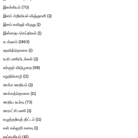
இலக்கியம்
(70)
இளம் அறிவியல் விஞ்ஞானி
(2)
இளம் கவிஞர் விருது
(1)
இன்றைய செய்திகள்
(1)
உடல்நலம்
(1863)
உதவித்தொகை
(1)
உபரி பணியிடங்கள்
(2)
உள்ளூர் விடுமுறை
(98)
உறுதிமொழி
(11)
ஊக்க ஊதியம்
(2)
ஊக்கத்தொகை
(11)
ஊதிய உயர்வு
(73)
ஊராட்சி மணி
(2)
எழுத்தறிவுத் திட்டம்
(11)
என் கல்லூரி கனவு
(1)
ஓய்வூதியம்
(41)