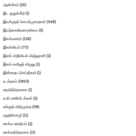
ஆன்மீகம்
(26)
இட ஒதுக்கீடு
(1)
இயக்குநர் செயல்முறைகள்
(948)
இயற்கைவேளாண்மை
(5)
இலக்கணம்
(128)
இலக்கியம்
(70)
இளம் அறிவியல் விஞ்ஞானி
(2)
இளம் கவிஞர் விருது
(1)
இன்றைய செய்திகள்
(1)
உடல்நலம்
(1863)
உதவித்தொகை
(1)
உபரி பணியிடங்கள்
(2)
உள்ளூர் விடுமுறை
(98)
உறுதிமொழி
(11)
ஊக்க ஊதியம்
(2)
ஊக்கத்தொகை
(11)