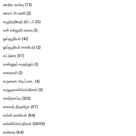
ஊதிய உயர்வு
(73)
ஊராட்சி மணி
(2)
எழுத்தறிவுத் திட்டம்
(11)
என் கல்லூரி கனவு
(1)
ஓய்வூதியம்
(41)
ஓய்வூதியர் கையேடு
(2)
கட்டுரை
(57)
கண்ணும் கருத்தும்
(1)
கதைகள்
(1)
கருணை அடிப்படை
(4)
கருவூலகச்செய்திகள்
(3)
கலந்தாய்வு
(232)
கலைத் திருவிழா
(57)
கல்வி உளவியல்
(84)
கல்விச்செய்திகள்
(18319)
கவிதை
(64)