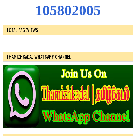
1
0
5
8
0
2
0
0
5
TOTAL PAGEVIEWS
THAMIZHKADAL WHATSAPP CHANNEL