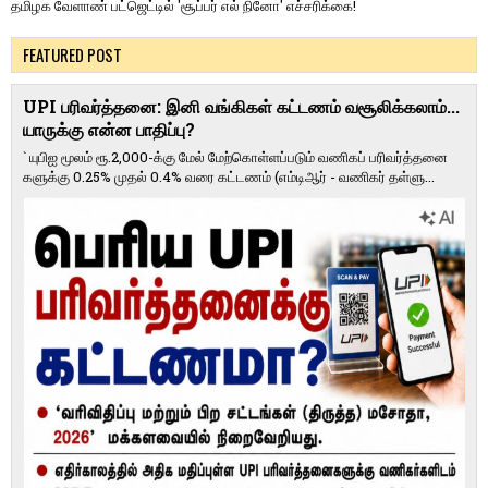
தமிழக வேளாண் பட்ஜெட்டில் 'சூப்பர் எல் நினோ' எச்சரிக்கை!
FEATURED POST
UPI பரிவர்த்தனை: இனி வங்கிகள் கட்டணம் வசூலிக்கலாம்...
யாருக்கு என்ன பாதிப்பு?
` யுபிஐ மூலம் ரூ.2,000-க்கு மேல் மேற்​கொள்​ளப்​படும் வணி​கப் பரிவர்த்​தனை​
களுக்கு 0.25% முதல் 0.4% வரை கட்​ட​ணம் (எம்​டிஆர் - வணி​கர் தள்​ளு...