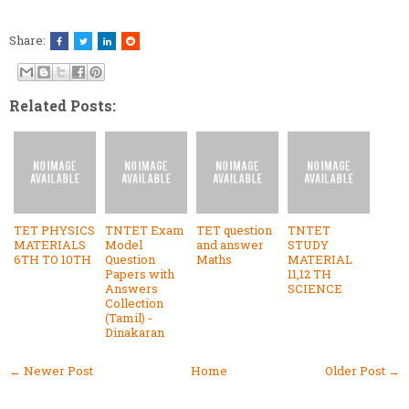
Share:
Related Posts:
TET PHYSICS
TNTET Exam
TET question
TNTET
MATERIALS
Model
and answer
STUDY
6TH TO 10TH
Question
Maths
MATERIAL
Papers with
11,12 TH
Answers
SCIENCE
Collection
(Tamil) -
Dinakaran
← Newer Post
Home
Older Post →