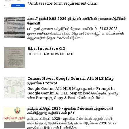
*Ambassador form requirement chan...
கடைசி நாள்:10.08.2026. நிரந்தரப் பணியிடம் தலைமை ஆசிரியர்
தேவை!!
பட்டதாரி தலைமை ஆசிரியர் தேவை பணியிடம் : 31.03.2025
முதல் காலிப்பணியிடம் நிரப்ப அனுமதி : வள்ளியூர் மாவட்டக்கல்வி
அலுவலரின் (தொடக்கக்கல்வி) செ...
B.Lit Incentive G.O
CLICK LINK DOWNLOAD
Census News : Google Gemini AIல் HLB Map
உருவாக்க Prompt
Google Gemini AIல் HLB Map உருவாக்க Prompt In
Google Gemini AI HLB Map upload செய்துவிட்டு கீழே
உள்ள Promptஐ, Copy & Paste செய்யவும். Ba...
தமிழக பட்ஜெட் 2026 - முக்கிய அம்சங்கள் மற்றும் பள்ளி
கல்வித்துறை அறிவிப்புகள் pdf
தமிழக பட்ஜெட் 2026 - முக்கிய அம்சங்கள் மற்றும் பள்ளி
கல்வித்துறை அறிவிப்புகள் நிதி நிலை அறிக்கை 2026 2027
முக்கிய அறிவிப்புகள் 1. பள்ளிக்க...