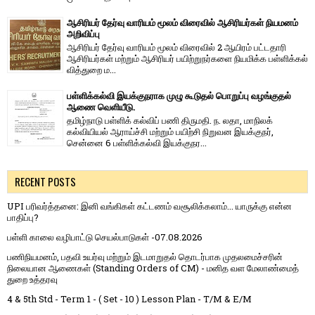
ஆசிரியர் தேர்வு வாரியம் மூலம் விரைவில் ஆசிரியர்கள் நியமனம்
அறிவிப்பு
ஆசிரியர் தேர்வு வாரி​யம் மூலம் விரை​வில் 2 ஆயிரம் பட்​ட​தாரி
ஆசிரியர்​கள் மற்​றும் ஆசிரியர் பயிற்றுநர்​களை நியமிக்க பள்​ளிக்​கல்​
வித்​துறை ம...
பள்ளிக்கல்வி இயக்குநராக முழு கூடுதல் பொறுப்பு வழங்குதல்
ஆணை வெளியீடு.
தமிழ்நாடு பள்ளிக் கல்விப் பணி திருமதி. ந. லதா, மாநிலக்
கல்வியியல் ஆராய்ச்சி மற்றும் பயிற்சி நிறுவன இயக்குநர்,
சென்னை 6 பள்ளிக்கல்வி இயக்குநர...
RECENT POSTS
UPI பரிவர்த்தனை: இனி வங்கிகள் கட்டணம் வசூலிக்கலாம்... யாருக்கு என்ன
பாதிப்பு?
பள்ளி காலை வழிபாட்டு செயல்பாடுகள் -07.08.2026
பணிநியமனம், பதவி உயர்வு மற்றும் இடமாறுதல் தொடர்பாக முதலமைச்சரின்
நிலையான ஆணைகள் (Standing Orders of CM) - மனித வள மேலாண்மைத்
துறை உத்தரவு
4 & 5th Std - Term 1 - ( Set - 10 ) Lesson Plan - T/M & E/M