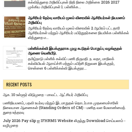
கல்வித்துறை அறிவிப்புகள் நிதி நிலை அறிக்கை 2026 2027
முக்கிய அறிவிப்புகள் 1. பள்ளிக்க...
ஆசிரியர் தேர்வு வாரியம் மூலம் விரைவில் ஆசிரியர்கள் நியமனம்
அறிவிப்பு
ஆசிரியர் தேர்வு வாரி​யம் மூலம் விரை​வில் 2 ஆயிரம் பட்​ட​தாரி
ஆசிரியர்​கள் மற்​றும் ஆசிரியர் பயிற்றுநர்​களை நியமிக்க பள்​ளிக்​கல்​
வித்​துறை ம...
பள்ளிக்கல்வி இயக்குநராக முழு கூடுதல் பொறுப்பு வழங்குதல்
ஆணை வெளியீடு.
தமிழ்நாடு பள்ளிக் கல்விப் பணி திருமதி. ந. லதா, மாநிலக்
கல்வியியல் ஆராய்ச்சி மற்றும் பயிற்சி நிறுவன இயக்குநர்,
சென்னை 6 பள்ளிக்கல்வி இயக்குநர...
RECENT POSTS
ஆக. 10 உள்ளூர் விடுமுறை - மாவட்ட ஆட்சியர் அறிவிப்பு
பணிநியமனம், பதவி உயர்வு மற்றும் இடமாறுதல் தொடர்பாக முதலமைச்சரின்
நிலையான ஆணைகள் (Standing Orders of CM) - மனித வள மேலாண்மைத்
துறை உத்தரவு
July 2026 Pay slip ஐ IFHRMS Website லிருந்து Download செய்யலாம் -
வழிமுறை