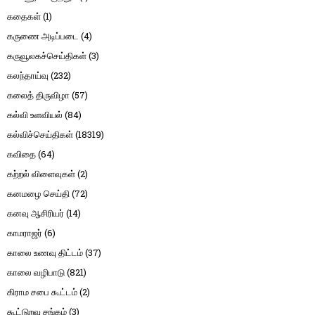
கதைகள்
(1)
கருணை அடிப்படை
(4)
கருவூலகச்செய்திகள்
(3)
கலந்தாய்வு
(232)
கலைத் திருவிழா
(57)
கல்வி உளவியல்
(84)
கல்விச்செய்திகள்
(18319)
கவிதை
(64)
கற்றல் விளைவுகள்
(2)
கனமழை செய்தி
(72)
கனவு ஆசிரியர்
(14)
காமராஜர்
(6)
காலை உணவு திட்டம்
(37)
காலை வழிபாடு
(821)
கிராம சபை கூட்டம்
(2)
கூட்டுறவு சங்கம்
(3)