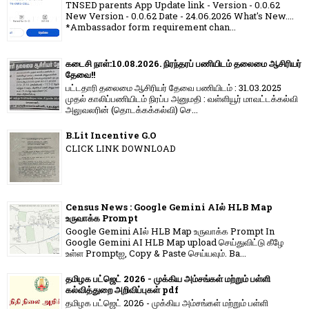
TNSED parents App Update link - Version - 0.0.62
New Version - 0.0.62 Date - 24.06.2026 What's New....
*Ambassador form requirement chan...
கடைசி நாள்:10.08.2026. நிரந்தரப் பணியிடம் தலைமை ஆசிரியர்
தேவை!!
பட்டதாரி தலைமை ஆசிரியர் தேவை பணியிடம் : 31.03.2025
முதல் காலிப்பணியிடம் நிரப்ப அனுமதி : வள்ளியூர் மாவட்டக்கல்வி
அலுவலரின் (தொடக்கக்கல்வி) செ...
B.Lit Incentive G.O
CLICK LINK DOWNLOAD
Census News : Google Gemini AIல் HLB Map
உருவாக்க Prompt
Google Gemini AIல் HLB Map உருவாக்க Prompt In
Google Gemini AI HLB Map upload செய்துவிட்டு கீழே
உள்ள Promptஐ, Copy & Paste செய்யவும். Ba...
தமிழக பட்ஜெட் 2026 - முக்கிய அம்சங்கள் மற்றும் பள்ளி
கல்வித்துறை அறிவிப்புகள் pdf
தமிழக பட்ஜெட் 2026 - முக்கிய அம்சங்கள் மற்றும் பள்ளி