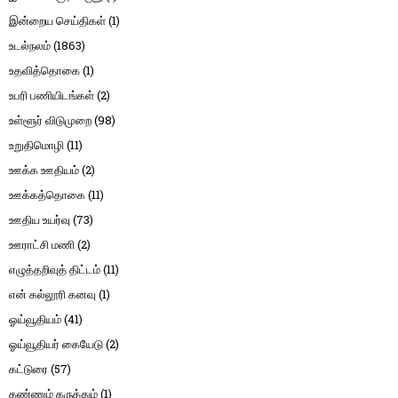
இன்றைய செய்திகள்
(1)
உடல்நலம்
(1863)
உதவித்தொகை
(1)
உபரி பணியிடங்கள்
(2)
உள்ளூர் விடுமுறை
(98)
உறுதிமொழி
(11)
ஊக்க ஊதியம்
(2)
ஊக்கத்தொகை
(11)
ஊதிய உயர்வு
(73)
ஊராட்சி மணி
(2)
எழுத்தறிவுத் திட்டம்
(11)
என் கல்லூரி கனவு
(1)
ஓய்வூதியம்
(41)
ஓய்வூதியர் கையேடு
(2)
கட்டுரை
(57)
கண்ணும் கருத்தும்
(1)