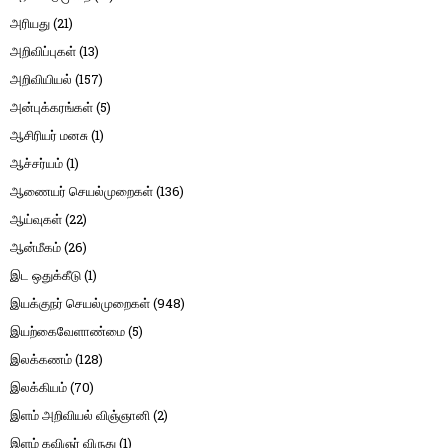
அரியது
(21)
அறிவிப்புகள்
(13)
அறிவியியல்
(157)
அன்புக்கரங்கள்
(5)
ஆசிரியர் மனசு
(1)
ஆச்சர்யம்
(1)
ஆணையர் செயல்முறைகள்
(136)
ஆய்வுகள்
(22)
ஆன்மீகம்
(26)
இட ஒதுக்கீடு
(1)
இயக்குநர் செயல்முறைகள்
(948)
இயற்கைவேளாண்மை
(5)
இலக்கணம்
(128)
இலக்கியம்
(70)
இளம் அறிவியல் விஞ்ஞானி
(2)
இளம் கவிஞர் விருது
(1)