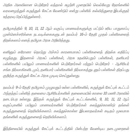
அதிக அளவிலான பெற்றோர் வந்தால் சுழற்சி முறையில் வெவ்வேறு நேரங்களில்
வரவழைத்துக் கருத்துக் கேட்க வேண்டும் என்று பள்ளிக் கல்வித்துறை இயக்குநர்
உத்தரவு பிறப்பித்துள்ளார்.
தமிழகத்தில் 9, 10, 11, 12 ஆம் வகுப்பு மாணவர்களுக்கு மட்டும் உரிய பாதுகாப்பு
முன்னெச்சரிக்கை நடவடிக்கைகளுடன் நவம்பர் 16-ம் தேதி முதல் பள்ளிகளைத்
திறக்கலாம் எனத் தமிழக அரசு அறிவித்தது.
எனினும் கரோனா தொற்று அச்சம் காரணமாகப் பள்ளிகளைத் திறக்க எதிர்ப்பு
எழுந்தது. இதனால் அரசுப் பள்ளிகள், அரசு உதவிபெறும் பள்ளிகள், தனியார்
பள்ளிகளில் பயிலும் மாணவர்களின் பெற்றோர்கள் மற்றும் பெற்றோர் - ஆசிரியர்
சங்க நிர்வாகிகளிடமும், தனியார் பள்ளிகளின் நிர்வாகத்துடனும் பள்ளிகள் திறப்பது
குறித்த கருத்துக் கேட்க அரசு முடிவு செய்துள்ளது.
நவம்பர் 9-ம் தேதி தமிழகம் முழுவதும் உள்ள பள்ளிகளில், கருத்துக் கேட்புக் கூட்டம்
அந்தந்தப் பள்ளித் தலைமை ஆசிரியர்களின் தலைமையில் காலை 10 மணி அளவில்
நடைபெற உள்ளது. இந்தக் கருத்துக் கேட்புக் கூட்டங்களில், 9, 10, 11, 12 ஆம்
வகுப்புகளில் பயிலும் மாணவர்களின் பெற்றோர்கள் கலந்துகொண்டு தங்கள்
கருத்துகளைத் தெரிவிக்கலாம். கலந்துகொள்ள இயலாதவர்கள் கடிதம் மூலமாக
தங்களின் கருத்துகளைத் தெரிவிக்கலாம்.
இந்நிலையில் கருத்துக் கேட்புக் கூட்டத்தில் பின்பற்ற வேண்டிய நடைமுறைகள்