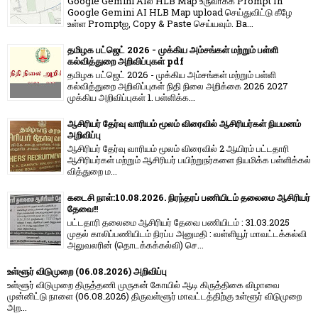
Google Gemini AIல் HLB Map உருவாக்க Prompt In
Google Gemini AI HLB Map upload செய்துவிட்டு கீழே
உள்ள Promptஐ, Copy & Paste செய்யவும். Ba...
தமிழக பட்ஜெட் 2026 - முக்கிய அம்சங்கள் மற்றும் பள்ளி
கல்வித்துறை அறிவிப்புகள் pdf
தமிழக பட்ஜெட் 2026 - முக்கிய அம்சங்கள் மற்றும் பள்ளி
கல்வித்துறை அறிவிப்புகள் நிதி நிலை அறிக்கை 2026 2027
முக்கிய அறிவிப்புகள் 1. பள்ளிக்க...
ஆசிரியர் தேர்வு வாரியம் மூலம் விரைவில் ஆசிரியர்கள் நியமனம்
அறிவிப்பு
ஆசிரியர் தேர்வு வாரி​யம் மூலம் விரை​வில் 2 ஆயிரம் பட்​ட​தாரி
ஆசிரியர்​கள் மற்​றும் ஆசிரியர் பயிற்றுநர்​களை நியமிக்க பள்​ளிக்​கல்​
வித்​துறை ம...
கடைசி நாள்:10.08.2026. நிரந்தரப் பணியிடம் தலைமை ஆசிரியர்
தேவை!!
பட்டதாரி தலைமை ஆசிரியர் தேவை பணியிடம் : 31.03.2025
முதல் காலிப்பணியிடம் நிரப்ப அனுமதி : வள்ளியூர் மாவட்டக்கல்வி
அலுவலரின் (தொடக்கக்கல்வி) செ...
உள்ளூர் விடுமுறை (06.08.2026) அறிவிப்பு
உள்ளூர் விடுமுறை திருத்தணி முருகன் கோயில் ஆடி கிருத்திகை விழாவை
முன்னிட்டு நாளை (06.08.2026) திருவள்ளூர் மாவட்டத்திற்கு உள்ளூர் விடுமுறை
அற...