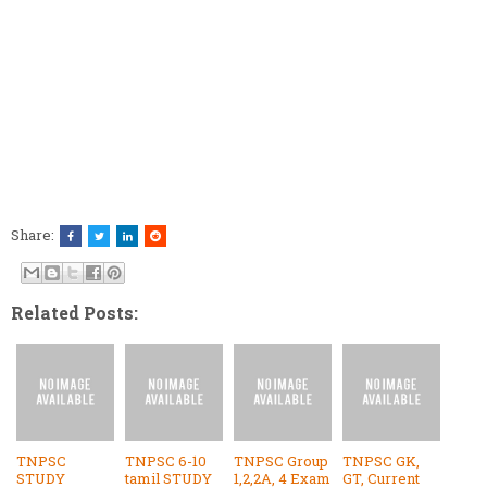
Share:
Related Posts:
TNPSC
TNPSC 6-10
TNPSC Group
TNPSC GK,
STUDY
tamil STUDY
1,2,2A, 4 Exam
GT, Current