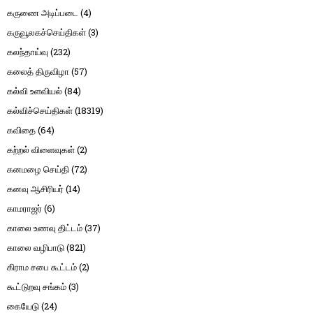
கருணை அடிப்படை
(4)
கருவூலகச்செய்திகள்
(3)
கலந்தாய்வு
(232)
கலைத் திருவிழா
(57)
கல்வி உளவியல்
(84)
கல்விச்செய்திகள்
(18319)
கவிதை
(64)
கற்றல் விளைவுகள்
(2)
கனமழை செய்தி
(72)
கனவு ஆசிரியர்
(14)
காமராஜர்
(6)
காலை உணவு திட்டம்
(37)
காலை வழிபாடு
(821)
கிராம சபை கூட்டம்
(2)
கூட்டுறவு சங்கம்
(3)
கையேடு
(24)