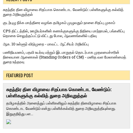
சுதந்திர தின விழாவை சிறப்பாக கொண்டாட வேண்டும்: பள்ளிகளுக்கு கல்வித்
துறை அறிவுறுத்தல்
குடற்புழு நீக்க மாத்திரை வழங்க தமிழகம் முழுவதும் நாளை சிறப்பு முகாம்
CPS திட்டத்தில், ஊழியர்களின் கணக்குகளுக்கு நிதியை மாற்றாமல், பங்களிப்பு
தொகை செலுத்தப்பட்டு விட்டது போல, ஆவணங்களில் பதிவு
ஆக. 10 உள்ளூர் விடுமுறை - மாவட்ட ஆட்சியர் அறிவிப்பு
பணிநியமனம், பதவி உயர்வு மற்றும் இடமாறுதல் தொடர்பாக முதலமைச்சரின்
நிலையான ஆணைகள் (Standing Orders of CM) - மனித வள மேலாண்மைத்
துறை உத்தரவு
FEATURED POST
சுதந்திர தின விழாவை சிறப்பாக கொண்டாட வேண்டும்:
பள்ளிகளுக்கு கல்வித் துறை அறிவுறுத்தல்
தமிழகத்தில் அனைத்துப் பள்ளிகளிலும் சுதந்திர தினவிழாவை சிறப்பாக
கொண்டாட வேண்டும் என்று பள்ளிக்கல்வித் துறை அறிவுறுத்தியுள்ளது.
இதுகுறித்து பள...