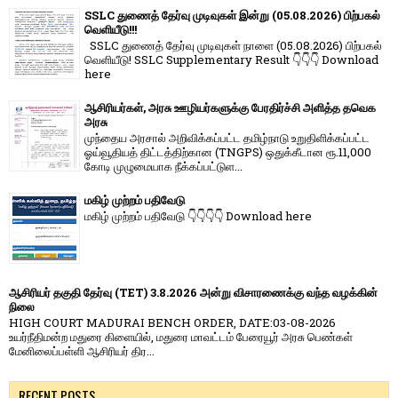
SSLC துணைத் தேர்வு முடிவுகள் இன்று (05.08.2026) பிற்பகல்
வெளியீடு!!!
SSLC துணைத் தேர்வு முடிவுகள் நாளை (05.08.2026) பிற்பகல்
வெளியீடு! SSLC Supplementary Result 👇👇👇 Download
here
ஆசிரியர்கள், அரசு ஊழியர்களுக்கு பேரதிர்ச்சி அளித்த தவெக
அரசு
முந்தைய அரசால் அறிவிக்கப்பட்ட தமிழ்நாடு உறுதிளிக்கப்பட்ட
ஓய்வூதியத் திட்டத்திற்கான (TNGPS) ஒதுக்கீடான ரூ.11,000
கோடி முழுமையாக நீக்கப்பட்டுள...
மகிழ் முற்றம் பதிவேடு
மகிழ் முற்றம் பதிவேடு 👇👇👇👇 Download here
ஆசிரியர் தகுதி தேர்வு (TET) 3.8.2026 அன்று விசாரணைக்கு வந்த வழக்கின்
நிலை
HIGH COURT MADURAI BENCH ORDER, DATE:03-08-2026
உயர்நீதிமன்ற மதுரை கிளையில், மதுரை மாவட்டம் பேரையூர் அரசு பெண்கள்
மேனிலைப்பள்ளி ஆசிரியர் திர...
RECENT POSTS