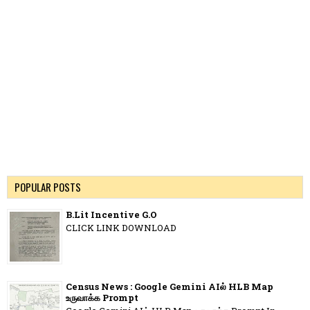
POPULAR POSTS
B.Lit Incentive G.O
CLICK LINK DOWNLOAD
Census News : Google Gemini AIல் HLB Map
உருவாக்க Prompt