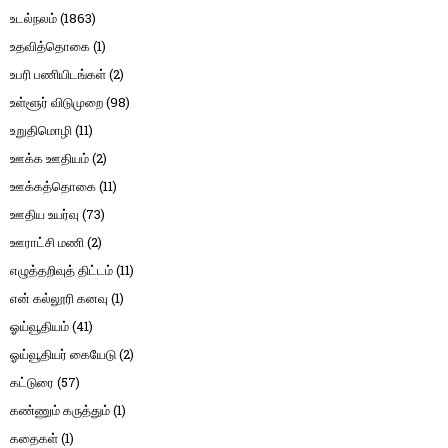
உடல்நலம்
(1863)
உதவித்தொகை
(1)
உபரி பணியிடங்கள்
(2)
உள்ளூர் விடுமுறை
(98)
உறுதிமொழி
(11)
ஊக்க ஊதியம்
(2)
ஊக்கத்தொகை
(11)
ஊதிய உயர்வு
(73)
ஊராட்சி மணி
(2)
எழுத்தறிவுத் திட்டம்
(11)
என் கல்லூரி கனவு
(1)
ஓய்வூதியம்
(41)
ஓய்வூதியர் கையேடு
(2)
கட்டுரை
(57)
கண்ணும் கருத்தும்
(1)
கதைகள்
(1)