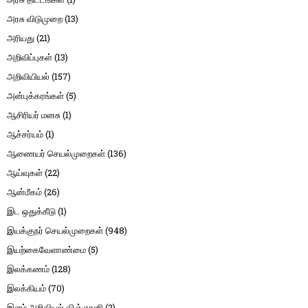
அரசு விடுமுறை
(13)
அரியது
(21)
அறிவிப்புகள்
(13)
அறிவியியல்
(157)
அன்புக்கரங்கள்
(5)
ஆசிரியர் மனசு
(1)
ஆச்சர்யம்
(1)
ஆணையர் செயல்முறைகள்
(136)
ஆய்வுகள்
(22)
ஆன்மீகம்
(26)
இட ஒதுக்கீடு
(1)
இயக்குநர் செயல்முறைகள்
(948)
இயற்கைவேளாண்மை
(5)
இலக்கணம்
(128)
இலக்கியம்
(70)
இளம் அறிவியல் விஞ்ஞானி
(2)