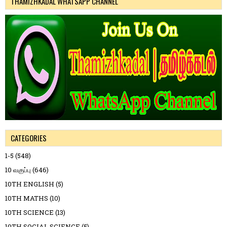
THAMIZHKADAL WHATSAPP CHANNEL
CATEGORIES
1-5
(548)
10 வகுப்பு
(646)
10TH ENGLISH
(5)
10TH MATHS
(10)
10TH SCIENCE
(13)
10TH SOCIAL SCIENCE
(5)