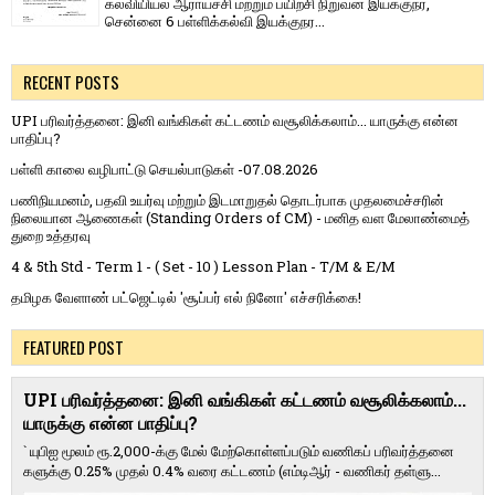
கல்வியியல் ஆராய்ச்சி மற்றும் பயிற்சி நிறுவன இயக்குநர்,
சென்னை 6 பள்ளிக்கல்வி இயக்குநர...
RECENT POSTS
UPI பரிவர்த்தனை: இனி வங்கிகள் கட்டணம் வசூலிக்கலாம்... யாருக்கு என்ன
பாதிப்பு?
பள்ளி காலை வழிபாட்டு செயல்பாடுகள் -07.08.2026
பணிநியமனம், பதவி உயர்வு மற்றும் இடமாறுதல் தொடர்பாக முதலமைச்சரின்
நிலையான ஆணைகள் (Standing Orders of CM) - மனித வள மேலாண்மைத்
துறை உத்தரவு
4 & 5th Std - Term 1 - ( Set - 10 ) Lesson Plan - T/M & E/M
தமிழக வேளாண் பட்ஜெட்டில் 'சூப்பர் எல் நினோ' எச்சரிக்கை!
FEATURED POST
UPI பரிவர்த்தனை: இனி வங்கிகள் கட்டணம் வசூலிக்கலாம்...
யாருக்கு என்ன பாதிப்பு?
` யுபிஐ மூலம் ரூ.2,000-க்கு மேல் மேற்​கொள்​ளப்​படும் வணி​கப் பரிவர்த்​தனை​
களுக்கு 0.25% முதல் 0.4% வரை கட்​ட​ணம் (எம்​டிஆர் - வணி​கர் தள்​ளு...