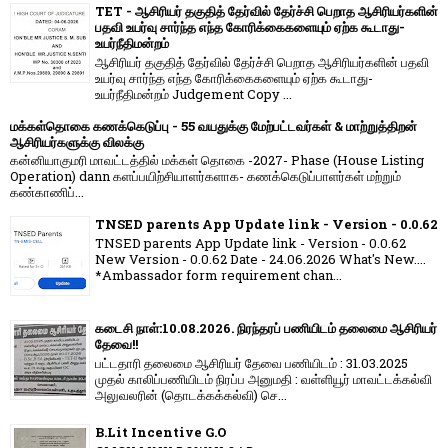
TET - ஆசிரியர் தகுதித் தேர்வில் தேர்ச்சி பெறாத ஆசிரியர்களின்
பதவி உயர்வு சார்ந்த எந்த கோரிக்கைகளையும் ஏற்க கூடாது-
உயர்நீதிமன்றம்
ஆசிரியர் தகுதித் தேர்வில் தேர்ச்சி பெறாத ஆசிரியர்களின் பதவி
உயர்வு சார்ந்த எந்த கோரிக்கைகளையும் ஏற்க கூடாது-
உயர்நீதிமன்றம் Judgement Copy ...
மக்கள்தொகை கணக்கெடுப்பு - 55 வயதுக்கு மேற்பட்டவர்கள் & மாற்றுத்திறன்
ஆசிரியர்களுக்கு விலக்கு
கன்னியாகுமரி மாவட்டத்தில் மக்கள் தொகை -2027- Phase (House Listing
Operation) dann களப்பயிற்சியாளர்களாக- கணக்கெடுப்பாளர்கள் மற்றும்
கண்காணிப்...
TNSED parents App Update link - Version - 0.0.62
TNSED parents App Update link - Version - 0.0.62
New Version - 0.0.62 Date - 24.06.2026 What's New....
*Ambassador form requirement chan...
கடைசி நாள்:10.08.2026. நிரந்தரப் பணியிடம் தலைமை ஆசிரியர்
தேவை!!
பட்டதாரி தலைமை ஆசிரியர் தேவை பணியிடம் : 31.03.2025
முதல் காலிப்பணியிடம் நிரப்ப அனுமதி : வள்ளியூர் மாவட்டக்கல்வி
அலுவலரின் (தொடக்கக்கல்வி) செ...
B.Lit Incentive G.O