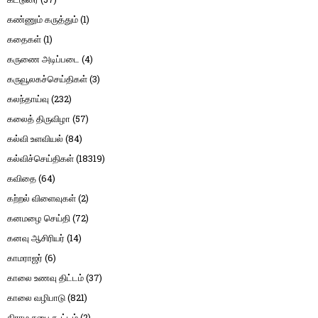
கண்ணும் கருத்தும்
(1)
கதைகள்
(1)
கருணை அடிப்படை
(4)
கருவூலகச்செய்திகள்
(3)
கலந்தாய்வு
(232)
கலைத் திருவிழா
(57)
கல்வி உளவியல்
(84)
கல்விச்செய்திகள்
(18319)
கவிதை
(64)
கற்றல் விளைவுகள்
(2)
கனமழை செய்தி
(72)
கனவு ஆசிரியர்
(14)
காமராஜர்
(6)
காலை உணவு திட்டம்
(37)
காலை வழிபாடு
(821)
கிராம சபை கூட்டம்
(2)