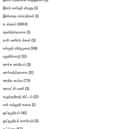
இளம் கவிஞர் விருது
(1)
இன்றைய செய்திகள்
(1)
உடல்நலம்
(1863)
உதவித்தொகை
(1)
உபரி பணியிடங்கள்
(2)
உள்ளூர் விடுமுறை
(98)
உறுதிமொழி
(11)
ஊக்க ஊதியம்
(2)
ஊக்கத்தொகை
(11)
ஊதிய உயர்வு
(73)
ஊராட்சி மணி
(2)
எழுத்தறிவுத் திட்டம்
(11)
என் கல்லூரி கனவு
(1)
ஓய்வூதியம்
(41)
ஓய்வூதியர் கையேடு
(2)
கட்டுரை
(57)