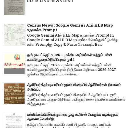
CLICK LINK DOWNLOAD
Census News : Google Gemini AIல் HLB Map
உருவாக்க Prompt
Google Gemini AIல் HLB Map உருவாக்க Prompt In
Google Gemini AI HLB Map upload செய்துவிட்டு கீழே
உள்ள Promptஐ, Copy & Paste செய்யவும். Ba...
தமிழக பட்ஜெட் 2026 - முக்கிய அம்சங்கள் மற்றும் பள்ளி
கல்வித்துறை அறிவிப்புகள் pdf
தமிழக பட்ஜெட் 2026 - முக்கிய அம்சங்கள் மற்றும் பள்ளி
கல்வித்துறை அறிவிப்புகள் நிதி நிலை அறிக்கை 2026 2027
முக்கிய அறிவிப்புகள் 1. பள்ளிக்க...
ஆசிரியர் தேர்வு வாரியம் மூலம் விரைவில் ஆசிரியர்கள் நியமனம்
அறிவிப்பு
ஆசிரியர் தேர்வு வாரி​யம் மூலம் விரை​வில் 2 ஆயிரம் பட்​ட​தாரி
ஆசிரியர்​கள் மற்​றும் ஆசிரியர் பயிற்றுநர்​களை நியமிக்க பள்​ளிக்​கல்​
வித்​துறை ம...
பள்ளிக்கல்வி இயக்குநராக முழு கூடுதல் பொறுப்பு வழங்குதல்
ஆணை வெளியீடு.
தமிழ்நாடு பள்ளிக் கல்விப் பணி திருமதி. ந. லதா, மாநிலக்