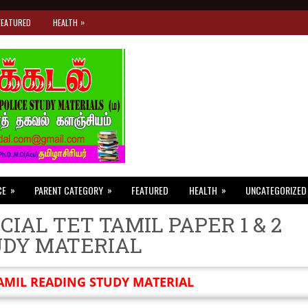
»
FEATURED
HEALTH
»
»
»
CE
PARENT CATEGORY
FEATURED
HEALTH
UNCATEGORIZED
CIAL TET TAMIL PAPER 1 & 2
UDY MATERIAL
AMIL READING STUDY MATERIAL