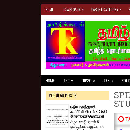
»
»
HOME
DOWNLOADS
PARENT CATEGORY
»
»
»
HOME
TET
TNPSC
TRB
POLI
SPE
POPULAR POSTS
ST
புதிய மருத்துவக்
காப்பீட்டு திட்டம் - 2026
அரசாணை வெளியீடு!
⭕ T
அரசு ஊழியர்கள் &
ஓய்வூதியர்களுக்கான