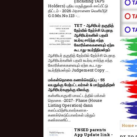
(Including TAPS
⭕ T
Holders) புதிய மருத்துவக் காப்பீட்டு
திட்டம் - 2026 அரசாணை வெளியீடு!
⭕ T
G.O.Ms.No.123 -...
TET - ஆசிரியர் தகுதித்
⭕ T
தேர்வில் தேர்ச்சி பெறாத
ஆசிரியர்களின் பதவி
உயர்வு சார்ந்த எந்த
கோரிக்கைகளையும் ஏற்க
கூடாது-உயர்நீதிமன்றம்
ஆசிரியர் தகுதித் தேர்வில் தேர்ச்சி பெறாத
ஆசிரியர்களின் பதவி உயர்வு சார்ந்த எந்த
கோரிக்கைகளையும் ஏற்க கூடாது-
உயர்நீதிமன்றம் Judgement Copy ...
மக்கள்தொகை கணக்கெடுப்பு - 55
வயதுக்கு மேற்பட்டவர்கள் & மாற்றுத்திறன்
ஆசிரியர்களுக்கு விலக்கு
கன்னியாகுமரி மாவட்டத்தில் மக்கள்
தொகை -2027- Phase (House
Listing Operation) dann
களப்பயிற்சியாளர்களாக-
கணக்கெடுப்பாளர்கள் மற்றும்
கண்காணிப்...
Home
TNSED parents
App Update link -