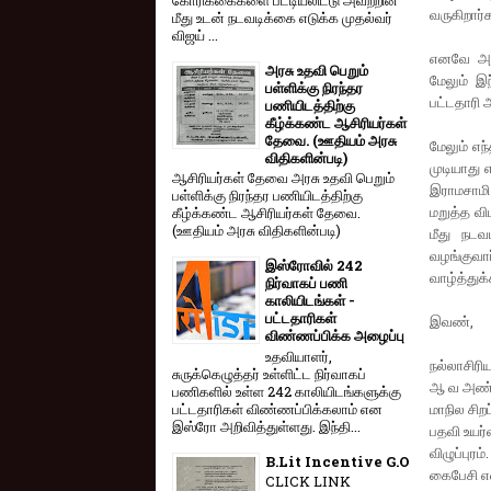
வருகிறார்
மீது உடன் நடவடிக்கை எடுக்க முதல்வர்
விஜய் ...
எனவே அனை
அரசு உதவி பெறும்
மேலும் இ
பள்ளிக்கு நிரந்தர
பட்டதாரி 
பணியிடத்திற்கு
கீழ்க்கண்ட ஆசிரியர்கள்
தேவை. (ஊதியம் அரசு
மேலும் எந
விதிகளின்படி)
முடியாது 
ஆசிரியர்கள் தேவை அரசு உதவி பெறும்
இராமசாமி 
பள்ளிக்கு நிரந்தர பணியிடத்திற்கு
மறுத்த வ
கீழ்க்கண்ட ஆசிரியர்கள் தேவை.
(ஊதியம் அரசு விதிகளின்படி)
மீது நடவ
வழங்குவார
இஸ்ரோவில் 242
வாழ்த்துக்
நிர்வாகப் பணி
காலியிடங்கள் -
பட்டதாரிகள்
இவண்,
விண்ணப்பிக்க அழைப்பு
உதவியாளர்,
நல்லாசிரிய
சுருக்கெழுத்தர் உள்ளிட்ட நிர்வாகப்
ஆ வ அண
பணிகளில் உள்ள 242 காலியிடங்களுக்கு
பட்டதாரிகள் விண்ணப்பிக்கலாம் என
மாநில சிற
இஸ்ரோ அறிவித்துள்ளது. இந்தி...
பதவி உயர்வ
விழுப்புரம்
B.Lit Incentive G.O
கைபேசி எ
CLICK LINK