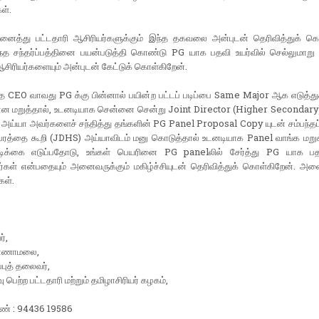
கள்.
த்து பட்டதாரி ஆசிரியர்களுக்கும் இந்த தகவலை அன்புடன் தெரிவித்துக் கொ
ந்த சந்தர்ப்பத்தினை பயன்படுத்தி கொண்டு PG யாக பதவி உயர்வில் செல்லுமாற
ஆசிரியர்களையும் அன்புடன் கேட்டுக் கொள்கிறேன்.
்த CEO வாவது PG க்கு பின்னால் பயின்ற பட்டப் படிப்பை Same Major ஆக எடுத்த
என மறுத்தால், உடனடியாக சென்னை சென்று Joint Director (Higher Secondary) த
அய்யா அவர்களைச் சந்தித்து தங்களின் PG Panel Proposal Copy யுடன் சம்பந்தப
ிபரத்தை கூறி (JDHS) அய்யாவிடம் மனு கொடுத்தால் உடனடியாக Panel வாங்க மறுக
டிக்கை எடுப்பதோடு, உங்கள் பெயரினை PG panelலில் சேர்த்து PG யாக பத
்கள் என்பதையும் அனைவருக்கும் மகிழ்ச்சியுடன் தெரிவித்துக் கொள்கிறேன். அனை
கள்.
ர்,
்ணாமலை,
ப்புத் தலைவர்,
ு பெற்ற பட்டதாரி மற்றும் தமிழாசிரியர் கழகம்,
.
ண் : 94436 19586