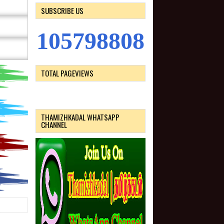
SUBSCRIBE US
1
0
5
7
9
8
8
0
8
TOTAL PAGEVIEWS
THAMIZHKADAL WHATSAPP
CHANNEL