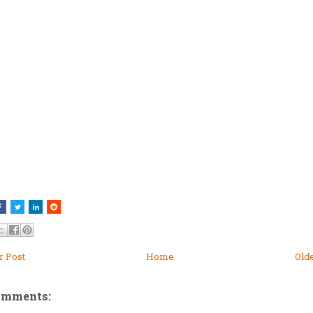
 Post
Home
Old
omments: