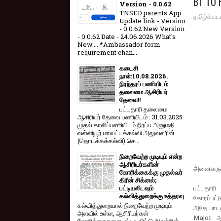
BT TO 
Version - 0.0.62
TNSED parents App
தமிழ்க்கட
Update link - Version
- 0.0.62 New Version
- 0.0.62 Date - 24.06.2026 What's
New.... *Ambassador form
requirement chan...
கடைசி
நாள்:10.08.2026.
நிரந்தரப் பணியிடம்
தலைமை ஆசிரியர்
தேவை!!
பட்டதாரி தலைமை
ஆசிரியர் தேவை பணியிடம் : 31.03.2025
முதல் காலிப்பணியிடம் நிரப்ப அனுமதி :
வள்ளியூர் மாவட்டக்கல்வி அலுவலரின்
(தொடக்கக்கல்வி) செ...
நிறைவேற்ற முடியும் என்ற
ஆசிரியர்களின்
அனைவருக்
கோரிக்கைக்கு முதல்வர்
கிரீன் சிக்னல்;
பட்டதாரி
பட்டியலிடவும்
கல்வித்துறைக்கு உத்தரவு
கோரப்பட்ட
கல்வித்துறையால் நிறைவேற்ற முடியும்
அதே பாடத
அளவில் உள்ள, ஆசிரியர்கள்
Major ஆக
கோரிக்கைகளை பட்டியலிட்டு அவற்றின்