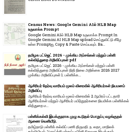
Census News : Google Gemini AIல் HLB Map
உருவாக்க Prompt
Google Gemini AIல் HLB Map உருவாக்க Prompt In
Google Gemini AI HLB Map upload செய்துவிட்டு கீழே
உள்ள Promptஐ, Copy & Paste செய்யவும். Ba...
தமிழக பட்ஜெட் 2026 - முக்கிய அம்சங்கள் மற்றும் பள்ளி
கல்வித்துறை அறிவிப்புகள் pdf
தமிழக பட்ஜெட் 2026 - முக்கிய அம்சங்கள் மற்றும் பள்ளி
கல்வித்துறை அறிவிப்புகள் நிதி நிலை அறிக்கை 2026 2027
முக்கிய அறிவிப்புகள் 1. பள்ளிக்க...
ஆசிரியர் தேர்வு வாரியம் மூலம் விரைவில் ஆசிரியர்கள் நியமனம்
அறிவிப்பு
ஆசிரியர் தேர்வு வாரி​யம் மூலம் விரை​வில் 2 ஆயிரம் பட்​ட​தாரி
ஆசிரியர்​கள் மற்​றும் ஆசிரியர் பயிற்றுநர்​களை நியமிக்க பள்​ளிக்​கல்​
வித்​துறை ம...
பள்ளிக்கல்வி இயக்குநராக முழு கூடுதல் பொறுப்பு வழங்குதல்
ஆணை வெளியீடு.
தமிழ்நாடு பள்ளிக் கல்விப் பணி திருமதி. ந. லதா, மாநிலக்
கல்வியியல் ஆராய்ச்சி மற்றும் பயிற்சி நிறுவன இயக்குநர்,