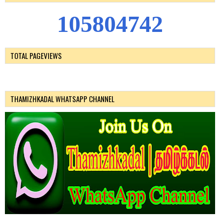
1
0
5
8
0
4
7
4
2
TOTAL PAGEVIEWS
THAMIZHKADAL WHATSAPP CHANNEL