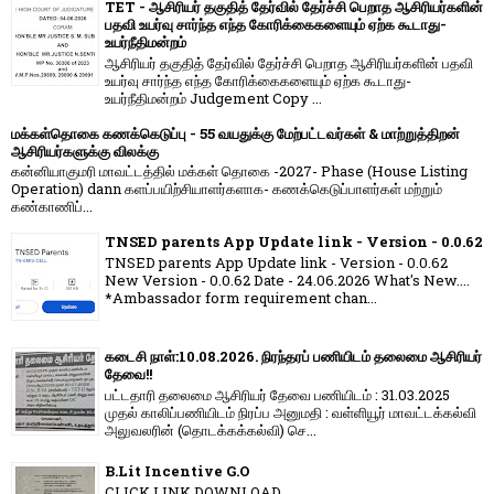
TET - ஆசிரியர் தகுதித் தேர்வில் தேர்ச்சி பெறாத ஆசிரியர்களின்
பதவி உயர்வு சார்ந்த எந்த கோரிக்கைகளையும் ஏற்க கூடாது-
உயர்நீதிமன்றம்
ஆசிரியர் தகுதித் தேர்வில் தேர்ச்சி பெறாத ஆசிரியர்களின் பதவி
உயர்வு சார்ந்த எந்த கோரிக்கைகளையும் ஏற்க கூடாது-
உயர்நீதிமன்றம் Judgement Copy ...
மக்கள்தொகை கணக்கெடுப்பு - 55 வயதுக்கு மேற்பட்டவர்கள் & மாற்றுத்திறன்
ஆசிரியர்களுக்கு விலக்கு
கன்னியாகுமரி மாவட்டத்தில் மக்கள் தொகை -2027- Phase (House Listing
Operation) dann களப்பயிற்சியாளர்களாக- கணக்கெடுப்பாளர்கள் மற்றும்
கண்காணிப்...
TNSED parents App Update link - Version - 0.0.62
TNSED parents App Update link - Version - 0.0.62
New Version - 0.0.62 Date - 24.06.2026 What's New....
*Ambassador form requirement chan...
கடைசி நாள்:10.08.2026. நிரந்தரப் பணியிடம் தலைமை ஆசிரியர்
தேவை!!
பட்டதாரி தலைமை ஆசிரியர் தேவை பணியிடம் : 31.03.2025
முதல் காலிப்பணியிடம் நிரப்ப அனுமதி : வள்ளியூர் மாவட்டக்கல்வி
அலுவலரின் (தொடக்கக்கல்வி) செ...
B.Lit Incentive G.O
CLICK LINK DOWNLOAD