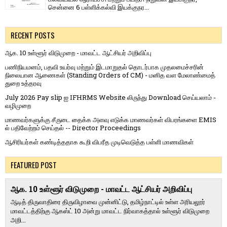
சென்னை 6 பள்ளிக்கல்வி இயக்குநர...
RECENT POSTS
ஆக. 10 உள்ளூர் விடுமுறை - மாவட்ட ஆட்சியர் அறிவிப்பு
பணிநியமனம், பதவி உயர்வு மற்றும் இடமாறுதல் தொடர்பாக முதலமைச்சரின்
நிலையான ஆணைகள் (Standing Orders of CM) - மனித வள மேலாண்மைத்
துறை உத்தரவு
July 2026 Pay slip ஐ IFHRMS Website லிருந்து Download செய்யலாம் -
வழிமுறை
மாணவர்களுக்கு சீருடை தைக்க அளவு எடுக்க மாணவர்கள் விபரங்களை EMIS
ல் பதிவேற்றம் செய்தல் -- Director Proceedings
ஆசிரியர்கள் கண்டித்ததாக கூறி விபரீத முடிவெடுத்த பள்ளி மாணவிகள்
FEATURED POST
ஆக. 10 உள்ளூர் விடுமுறை - மாவட்ட ஆட்சியர் அறிவிப்பு
ஆடித் திருவாதிரை திருவிழாவை முன்னிட்டு, தமிழ்நாட்டில் உள்ள அரியலூர்
மாவட்டத்திற்கு ஆகஸ்ட் 10 அன்று மாவட்ட நிர்வாகத்தால் உள்ளூர் விடுமுறை
அறி...