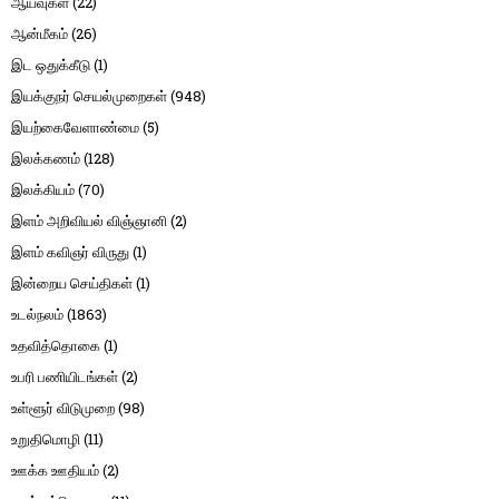
ஆய்வுகள்
(22)
ஆன்மீகம்
(26)
இட ஒதுக்கீடு
(1)
இயக்குநர் செயல்முறைகள்
(948)
இயற்கைவேளாண்மை
(5)
இலக்கணம்
(128)
இலக்கியம்
(70)
இளம் அறிவியல் விஞ்ஞானி
(2)
இளம் கவிஞர் விருது
(1)
இன்றைய செய்திகள்
(1)
உடல்நலம்
(1863)
உதவித்தொகை
(1)
உபரி பணியிடங்கள்
(2)
உள்ளூர் விடுமுறை
(98)
உறுதிமொழி
(11)
ஊக்க ஊதியம்
(2)