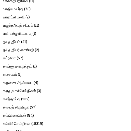
ஊக்கத்தொகை
(11)
ஊதிய உயர்வு
(73)
ஊராட்சி மணி
(2)
எழுத்தறிவுத் திட்டம்
(11)
என் கல்லூரி கனவு
(1)
ஓய்வூதியம்
(41)
ஓய்வூதியர் கையேடு
(2)
கட்டுரை
(57)
கண்ணும் கருத்தும்
(1)
கதைகள்
(1)
கருணை அடிப்படை
(4)
கருவூலகச்செய்திகள்
(3)
கலந்தாய்வு
(232)
கலைத் திருவிழா
(57)
கல்வி உளவியல்
(84)
கல்விச்செய்திகள்
(18319)