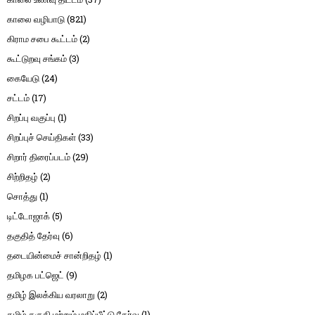
காலை வழிபாடு
(821)
கிராம சபை கூட்டம்
(2)
கூட்டுறவு சங்கம்
(3)
கையேடு
(24)
சட்டம்
(17)
சிறப்பு வகுப்பு
(1)
சிறப்புச் செய்திகள்
(33)
சிறார் திரைப்படம்
(29)
சிற்றிதழ்
(2)
சொத்து
(1)
டிட்டோஜாக்
(5)
தகுதித் தேர்வு
(6)
தடையின்மைச் சான்றிதழ்
(1)
தமிழக பட்ஜெட்
(9)
தமிழ் இலக்கிய வரலாறு
(2)
தமிழ் தகுதி மற்றும் மதிப்பீட்டு தேர்வு
(1)