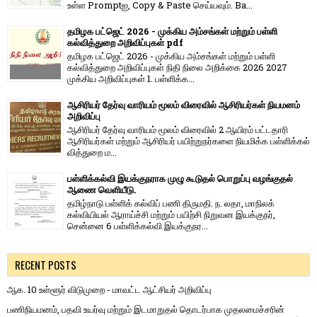
உள்ள Promptஐ, Copy & Paste செய்யவும். Ba...
தமிழக பட்ஜெட் 2026 - முக்கிய அம்சங்கள் மற்றும் பள்ளி
கல்வித்துறை அறிவிப்புகள் pdf
தமிழக பட்ஜெட் 2026 - முக்கிய அம்சங்கள் மற்றும் பள்ளி
கல்வித்துறை அறிவிப்புகள் நிதி நிலை அறிக்கை 2026 2027
முக்கிய அறிவிப்புகள் 1. பள்ளிக்க...
ஆசிரியர் தேர்வு வாரியம் மூலம் விரைவில் ஆசிரியர்கள் நியமனம்
அறிவிப்பு
ஆசிரியர் தேர்வு வாரி​யம் மூலம் விரை​வில் 2 ஆயிரம் பட்​ட​தாரி
ஆசிரியர்​கள் மற்​றும் ஆசிரியர் பயிற்றுநர்​களை நியமிக்க பள்​ளிக்​கல்​
வித்​துறை ம...
பள்ளிக்கல்வி இயக்குநராக முழு கூடுதல் பொறுப்பு வழங்குதல்
ஆணை வெளியீடு.
தமிழ்நாடு பள்ளிக் கல்விப் பணி திருமதி. ந. லதா, மாநிலக்
கல்வியியல் ஆராய்ச்சி மற்றும் பயிற்சி நிறுவன இயக்குநர்,
சென்னை 6 பள்ளிக்கல்வி இயக்குநர...
RECENT POSTS
ஆக. 10 உள்ளூர் விடுமுறை - மாவட்ட ஆட்சியர் அறிவிப்பு
பணிநியமனம், பதவி உயர்வு மற்றும் இடமாறுதல் தொடர்பாக முதலமைச்சரின்