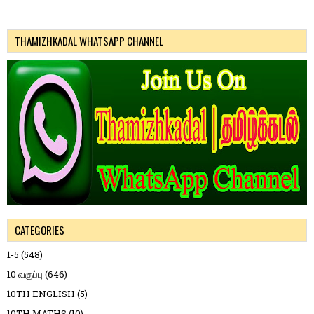
THAMIZHKADAL WHATSAPP CHANNEL
CATEGORIES
1-5
(548)
10 வகுப்பு
(646)
10TH ENGLISH
(5)
10TH MATHS
(10)