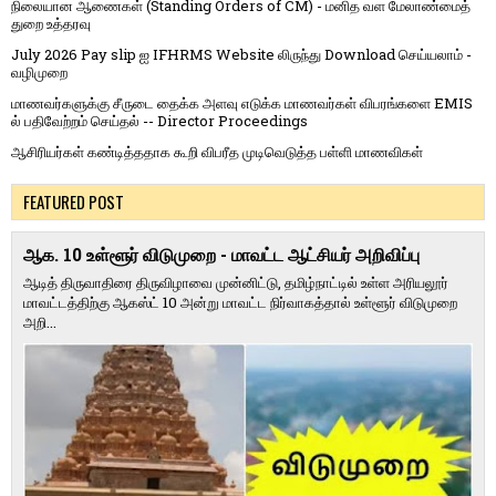
நிலையான ஆணைகள் (Standing Orders of CM) - மனித வள மேலாண்மைத்
துறை உத்தரவு
July 2026 Pay slip ஐ IFHRMS Website லிருந்து Download செய்யலாம் -
வழிமுறை
மாணவர்களுக்கு சீருடை தைக்க அளவு எடுக்க மாணவர்கள் விபரங்களை EMIS
ல் பதிவேற்றம் செய்தல் -- Director Proceedings
ஆசிரியர்கள் கண்டித்ததாக கூறி விபரீத முடிவெடுத்த பள்ளி மாணவிகள்
FEATURED POST
ஆக. 10 உள்ளூர் விடுமுறை - மாவட்ட ஆட்சியர் அறிவிப்பு
ஆடித் திருவாதிரை திருவிழாவை முன்னிட்டு, தமிழ்நாட்டில் உள்ள அரியலூர்
மாவட்டத்திற்கு ஆகஸ்ட் 10 அன்று மாவட்ட நிர்வாகத்தால் உள்ளூர் விடுமுறை
அறி...