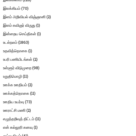
இலக்கியம்
(70)
இளம் அறிவியல் விஞ்ஞானி
(2)
இளம் கவிஞர் விருது
(1)
இன்றைய செய்திகள்
(1)
உடல்நலம்
(1863)
உதவித்தொகை
(1)
உபரி பணியிடங்கள்
(2)
உள்ளூர் விடுமுறை
(98)
உறுதிமொழி
(11)
ஊக்க ஊதியம்
(2)
ஊக்கத்தொகை
(11)
ஊதிய உயர்வு
(73)
ஊராட்சி மணி
(2)
எழுத்தறிவுத் திட்டம்
(11)
என் கல்லூரி கனவு
(1)
ஓய்வூதியம்
(41)