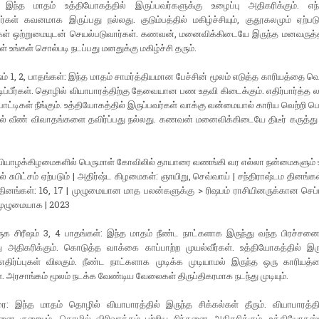
இந்த மாதம் உத்தியோகத்தில் இருப்பவர்களுக்கு உழைப்பு அதிகரிக்கும். எந
்கள் கவனமாக இருப்பது நல்லது. குடும்பத்தில் மகிழ்ச்சியும், குதூகலமும் ஏற்படும
்கள் ஒற்றுமையுடன் செயல்படுவார்கள். கணவன், மனைவிக்கிடையே இருந்த மனவருத்தம்
் உங்கள் சொல்படி நடப்பது மனதுக்கு மகிழ்ச்சி தரும்.
ீஷம் 1, 2, பாதங்கள்: இந்த மாதம் சாமர்த்தியமான பேச்சின் மூலம் எடுத்த காரியத்தை வ
டிப்பீர்கள். தொழில் வியாபாரத்திற்கு தேவையான பண உதவி கிடைக்கும். எதிர்பார்த்த லா
ட்டிகள் நீங்கும். உத்தியோகத்தில் இருப்பவர்கள் வாக்கு வன்மையால் காரிய வெற்றி பெ
தில் வீண் விவாதங்களை தவிர்ப்பது நல்லது. கணவன் மனைவிக்கிடையே திடீர் கருத்த
 வியாழக்கிழமைகளில் பெருமாள் கோவிலில் தாயாரை வணங்கி வர எல்லா நன்மைகளும் உ
ில் சுபிட்சம் ஏற்படும் | அதிர்ஷ்ட கிழமைகள்: ஞாயிறு, செவ்வாய் | சந்திராஷ்டம தினங்கள
தினங்கள்: 16, 17 | முழுமையான மாத பலன்களுக்கு > ரிஷபம் ராசியினருக்கான செப்
முழுமையாக | 2023
ருக சிரீஷம் 3, 4 பாதங்கள்: இந்த மாதம் நீண்ட நாட்களாக இருந்து வந்த பிரச்சனைக
 அதிகரிக்கும். கொடுத்த வாக்கை காப்பாற்ற முயல்வீர்கள். உத்தியோகத்தில் இரு
திர்ப்புகள் விலகும். நீண்ட நாட்களாக முடிக்க முடியாமல் இருந்த ஒரு காரியத்
கள். அரசாங்கம் மூலம் நடக்க வேண்டிய வேலைகள் திருப்திகரமாக நடந்து முடியும்.
ை: இந்த மாதம் தொழில் வியாபாரத்தில் இருந்த சிக்கல்கள் தீரும். வியாபாரத்தி
னை குறையும். தொழில் விரிவாக்கம் பற்றிய சிந்தனை அதிகரிக்கும். உத்தியோகஸ்த