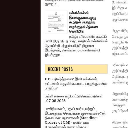
ரோகிணி: 
துறை ம...
இயக்குபவர
பள்ளிக்கல்வி
உறுப்பினர
இயக்குநராக முழு
குழந்தைகள
கூடுதல் பொறுப்பு
வழங்குதல் ஆணை
மிருக சிர
வெளியீடு.
செய்து மு
தமிழ்நாடு பள்ளிக் கல்விப்
பணி திருமதி. ந. லதா, மாநிலக் கல்வியியல்
தொழில் போ
ஆராய்ச்சி மற்றும் பயிற்சி நிறுவன
குடும்பத்
இயக்குநர், சென்னை 6 பள்ளிக்கல்வி
ஏற்படலாம்.
இயக்குநர...
பரிகாரம்:
RECENT POSTS
குடும்பத்த
அதிர்ஷ்ட 
UPI பரிவர்த்தனை: இனி வங்கிகள்
பலன்கள் 
கட்டணம் வசூலிக்கலாம்... யாருக்கு என்ன
பாதிப்பு?
மிதுனம்மி
பள்ளி காலை வழிபாட்டு செயல்பாடுகள்
பணவரத்து
-07.08.2026
மறைமுக எ
பணிநியமனம், பதவி உயர்வு மற்றும்
முடிப்பீர்
இடமாறுதல் தொடர்பாக முதலமைச்சரின்
நிலையான ஆணைகள் (Standing
திருவாதிர
Orders of CM) - மனித வள
மேலாண்மைத் துறை உத்தரவு
பணபிரச்ச