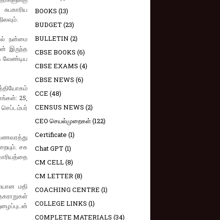
 சுபகாரிய
BOOKS
(13)
ிலவும்.
BUDGET
(23)
BULLETIN
(2)
ால் நன்மை
டன் இருந்த
CBSE BOOKS
(6)
்க வேண்டிய
CBSE EXAMS
(4)
CBSE NEWS
(6)
த்தியோகம்
CCE
(48)
ங்கள்: 25,
CENSUS NEWS
(2)
செப்டம்பர்
CEO செயல்முறைகள்
(122)
Certificate
(1)
. பணவரத்து
றையும். சக
Chat GPT
(1)
காரியத்தை
CM CELL
(8)
CM LETTER
(8)
மையான மதி
COACHING CENTRE
(1)
 தகராறுகள்
COLLEGE LINKS
(1)
ழைப்புடன்
COMPLETE MATERIALS
(34)