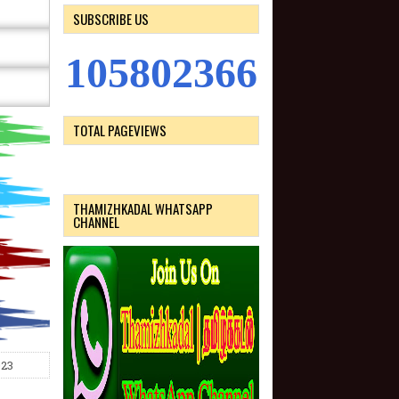
SUBSCRIBE US
1
0
5
8
0
2
3
6
6
TOTAL PAGEVIEWS
THAMIZHKADAL WHATSAPP
CHANNEL
023