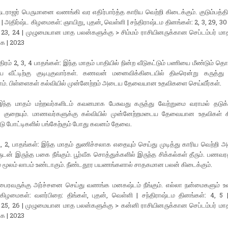
 நடராஜர் பெருமானை வணங்கி வர எதிர்பார்த்த காரிய வெற்றி கிடைக்கும். குடும்பத்
| அதிர்ஷ்ட கிழமைகள்: ஞாயிறு, புதன், வெள்ளி | சந்திராஷ்டம தினங்கள்: 2, 3, 29, 30 
 23, 24 | முழுமையான மாத பலன்களுக்கு > சிம்மம் ராசியினருக்கான செப்டம்பர் ம
க | 2023
திரம் 2, 3, 4 பாதங்கள்: இந்த மாதம் பாதியில் நின்ற வீடுகட்டும் பணியை மீண்டும் தொட
திய வீட்டிற்கு குடிபுகுவார்கள். கணவன் மனைவிக்கிடையில் திடீரென்று கருத்து
ம். பிள்ளைகள் கல்வியில் முன்னேற்றம் அடைய தேவையான உதவிகளை செய்வீர்கள்.
இந்த மாதம் மற்றவர்களிடம் கவனமாக பேசுவது கருத்து வேற்றுமை வராமல் தடுக்க
 குறையும். மாணவர்களுக்கு கல்வியில் முன்னேற்றமடைய தேவையான உதவிகள் கி
ு போட்டிகளில் பங்கேற்கும் போது கவனம் தேவை.
1, 2, பாதங்கள்: இந்த மாதம் துணிச்சலாக எதையும் செய்து முடித்து காரிய வெற்றி அ
ுடன் இருந்த பகை நீங்கும். பூர்வீக சொத்துக்களில் இருந்த சிக்கல்கள் தீரும். பணவரத்
 மூலம் லாபம் உண்டாகும். நீண்டதூர பயணங்களால் சாதகமான பலன் கிடைக்கும்.
 பைரவருக்கு அர்ச்சனை செய்து வணங்க மனகஷ்டம் நீங்கும். எல்லா நன்மைகளும் உண
கிழமைகள்: வளர்பிறை: திங்கள், புதன், வெள்ளி | சந்திராஷ்டம தினங்கள்: 4, 5 
 25, 26 | முழுமையான மாத பலன்களுக்கு > கன்னி ராசியினருக்கான செப்டம்பர் மா
க | 2023