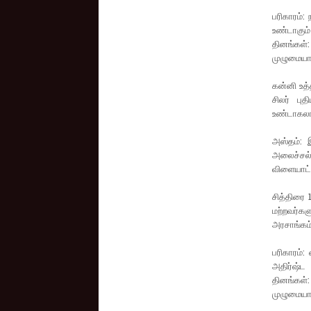
பரிகாரம்:
உண்டாகும் 
தினங்கள்:
முழுமையா
கன்னி உத்
சிலர் பு
உண்டாகலா
அஸ்தம்: 
அலைச்சல்
விளையாட்ட
சித்திரை 
மற்றவர்கள
அரசாங்கம்
பரிகாரம்:
அதிர்ஷ்ட 
தினங்கள்:
முழுமையா