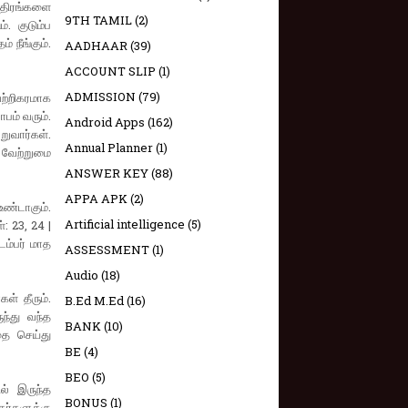
்திரங்களை
9TH TAMIL
(2)
். குடும்ப
 நீங்கும்.
AADHAAR
(39)
ACCOUNT SLIP
(1)
ADMISSION
(79)
ெற்றிகரமாக
பம் வரும்.
Android Apps
(162)
றுவார்கள்.
Annual Planner
(1)
ு வேற்றுமை
ANSWER KEY
(88)
APPA APK
(2)
ண்டாகும்.
Artificial intelligence
(5)
்: 23, 24 |
டம்பர் மாத
ASSESSMENT
(1)
Audio
(18)
ள் தீரும்.
B.Ed M.Ed
(16)
ந்து வந்த
BANK
(10)
தை செய்து
BE
(4)
BEO
(5)
ல் இருந்த
BONUS
(1)
ர்களுக்கு