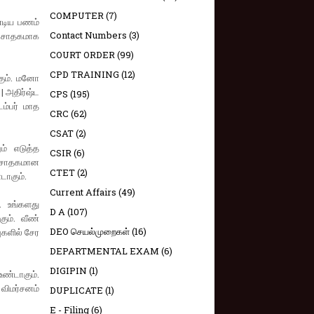
COMPUTER
(7)
்டிய பணம்
Contact Numbers
(3)
ள் சாதகமாக
COURT ORDER
(99)
CPD TRAINING
(12)
கும். மனோ
| அதிர்ஷ்ட
CPS
(195)
ம்பர் மாத
CRC
(62)
CSAT
(2)
ம் எடுத்த
CSIR
(6)
ு சாதகமான
CTET
(2)
டாகும்.
Current Affairs
(49)
. உங்களது
D A
(107)
ும். வீண்
DEO செயல்முறைகள்
(16)
ுகளில் சேர
DEPARTMENTAL EXAM
(6)
DIGIPIN
(1)
உண்டாகும்.
 விமர்சனம்
DUPLICATE
(1)
E - Filing
(6)