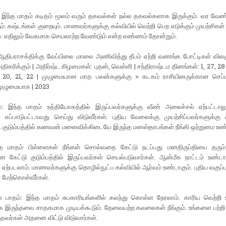
 இந்த மாதம் கடிதம் மூலம் வரும் தகவல்கள் நல்ல தகவல்களாக இருக்கும். வர வேண
ும். கஷ்டங்கள் குறையும். மாணவர்களுக்கு கல்வியில் வெற்றி பெற எடுக்கும் முயற்சிக
். எதிலும் வேகமாக செயலாற்ற வேண்டும் என்ற எண்ணம் தோன்றும்.
 ஆதிபராசக்திக்கு வேப்பிலை மாலை அணிவித்து தீபம் ஏற்றி வணங்க போட்டிகள் வில
ிகரிக்கும் | அதிர்ஷ்ட கிழமைகள்: புதன், வெள்ளி | சந்திராஷ்டம தினங்கள்: 1, 27, 28 
: 20, 21, 22 | முழுமையான மாத பலன்களுக்கு > கடகம் ராசியினருக்கான செப்ட
முழுமையாக | 2023
கம்: இந்த மாதம் உத்தியோகத்தில் இருப்பவர்களுக்கு வீண் அலைச்சல் ஏற்பட்டாலு
ப்பாடுபட்டாவது செய்து விடுவீர்கள். புதிய வேலைக்கு முயற்சிப்பவர்களுக்க
. குடும்பத்தில் கணவன் மனைவிக்கிடையே இருந்த மனஸ்தாபங்கள் நீங்கி ஒற்றுமை உண்
ந்த மாதம் பிள்ளைகள் நீங்கள் சொல்வதை கேட்டு நடப்பது மனதிருப்தியை தரும்
ேட்டு குடும்பத்தில் இருப்பவர்கள் செயல்படுவார்கள். ஆன்மீக நாட்டம் உண்டாக
ஏற்படலாம். மாணவர்களுக்கு தொழில்நுட்ப கல்வியில் ஆர்வம் உண்டாகும். புதிய வகுப்ப
் மேற்கொள்வீர்கள்.
1ம் பாதம்: இந்த மாதம் சுபகாரியங்களில் கலந்து கொள்ள நேரலாம். காரிய வெற்றி 
 இருந்தவை சாதகமாக முடியக்கூடும். தேவையற்ற கவலைகள் நீங்கும். உங்களை பற்றி
்தவர்கள் அதனை விட்டு விடுவார்கள்.