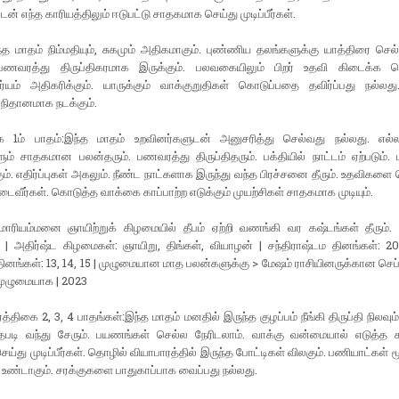
ன் எந்த காரியத்திலும் ஈடுபட்டு சாதகமாக செய்து முடிப்பீர்கள்.
த மாதம் நிம்மதியும், சுகமும் அதிகமாகும். புண்ணிய தலங்களுக்கு யாத்திரை செ
பணவரத்து திருப்திகரமாக இருக்கும். பலவகையிலும் பிறர் உதவி கிடைக்க பெற
ூர்யம் அதிகரிக்கும். யாருக்கும் வாக்குறுதிகள் கொடுப்பதை தவிர்ப்பது நல்லத
 நிதானமாக நடக்கும்.
கை 1ம் பாதம்:இந்த மாதம் உறவினர்களுடன் அனுசரித்து செல்வது நல்லது. எல
ும் சாதகமான பலன்தரும். பணவரத்து திருப்திதரும். பக்தியில் நாட்டம் ஏற்படும்
ும். எதிர்ப்புகள் அகலும். நீண்ட நாட்களாக இருந்து வந்த பிரச்சனை தீரும். உதவிகளை
அடைவீர்கள். கொடுத்த வாக்கை காப்பாற்ற எடுக்கும் முயற்சிகள் சாதகமாக முடியும்.
 மாரியம்மனை ஞாயிற்றுக் கிழமையில் தீபம் ஏற்றி வணங்கி வர கஷ்டங்கள் தீரும்.
 | அதிர்ஷ்ட கிழமைகள்: ஞாயிறு, திங்கள், வியாழன் | சந்திராஷ்டம தினங்கள்: 20
தினங்கள்: 13, 14, 15 | முழுமையான மாத பலன்களுக்கு > மேஷம் ராசியினருக்கான செப்
முழுமையாக | 2023
்த்திகை 2, 3, 4 பாதங்கள்:இந்த மாதம் மனதில் இருந்த குழப்பம் நீங்கி திருப்தி நிலவு
்த்தபடி வந்து சேரும். பயணங்கள் செல்ல நேரிடலாம். வாக்கு வன்மையால் எடுத்த 
ெய்து முடிப்பீர்கள். தொழில் வியாபாரத்தில் இருந்த போட்டிகள் விலகும். பணியாட்கள் ம
உண்டாகும். சரக்குகளை பாதுகாப்பாக வைப்பது நல்லது.