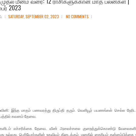
முதல் மீனம் வரை: 12 ராசிகளுக்கான மாத பலன்கள் |
்பர் 2023
ல்
SATURDAY, SEPTEMBER 02, 2023
NO COMMENTS
வினி: இந்த மாதம் பணவரத்து திருப்தி தரும். வெளியூர் பயணங்கள் செல்ல நேரிடல
த்தில் கவனம் தேவை.
ர்களிடம் எச்சரிக்கை தேவை. வீண் அலைச்சலை குறைத்துக்கொண்டு வேலைகளி
து நல்லது. பெரியோர்களின் உதவியும் கிடைக்கும். மனதில் தைரியம் தன்னம்பிக்கை 