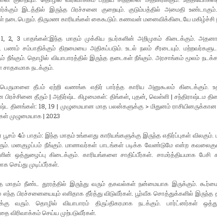
க்கும் இடத்தில் இருந்த பிரச்சனை குறையும். குடும்பத்தில் அமைதி உண்டாகும்.
கள் நடைபெறும். திருமண காரியங்கள் கைகூடும். கணவன் மனைவிக்கிடையே மகிழ்ச்சி ந
் 1, 2, 3 பாதங்கள்:இந்த மாதம் முக்கிய நபர்களின் அறிமுகம் கிடைக்கும். அதன
. பணம் சம்பாதிக்கும் திறமையை அதிகப்படும். உடல் நலம் சீரடையும். மற்றவர்களு
் நீங்கும். தொழில் வியாபாரத்தில் இருந்த தடைகள் நீங்கும். அரசாங்கம் மூலம் நடக
் சாதகமாக நடக்கும்.
: பெருமாளை தீபம் ஏற்றி வணங்க எதிர் பார்த்த காரிய அனுகூலம் கிடைக்கும். உ
பிரச்சினை தீரும் | அதிர்ஷ்ட கிழமைகள்: திங்கள், புதன், வெள்ளி | சந்திராஷ்டம தின
்ஷ்ட தினங்கள்: 18, 19 | முழுமையான மாத பலன்களுக்கு > மிதுனம் ராசியினருக்கான 
கள் முழுமையாக | 2023
் பூசம் 4ம் பாதம்: இந்த மாதம் உங்களது காரியங்களுக்கு இருந்த எதிர்ப்புகள் விலகும்
தரும். மனகுழப்பம் நீங்கும். மாணவர்கள் பாடங்கள் படிக்க வேண்டுமே என்ற கவலைகு
ன் ஒத்துழைப்பு கிடைக்கும். காரியங்களை சாதிப்பீர்கள். சாமர்த்தியமாக பேசி 
க செய்து முடிப்பீர்கள்.
்த மாதம் நீண்ட தூரத்தில் இருந்து வரும் தகவல்கள் நன்மையாக இருக்கும். கூர்
ல் எந்த பிரச்சனையையும் எளிதாக தீர்த்து விடுவீர்கள். பூர்வீக சொத்துக்களில் இருந்த
ுக்கு வரும். தொழில் வியாபாரம் திருப்திகரமாக நடக்கும். பார்ட்னர்கள் ஒத்து
தை விரிவாக்கம் செய்ய முற்படுவீர்கள்.