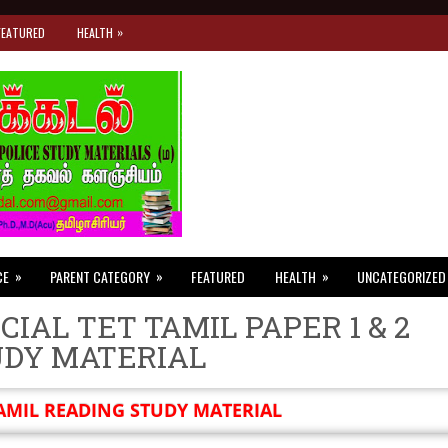
»
FEATURED
HEALTH
»
»
»
CE
PARENT CATEGORY
FEATURED
HEALTH
UNCATEGORIZED
CIAL TET TAMIL PAPER 1 & 2
UDY MATERIAL
AMIL READING STUDY MATERIAL