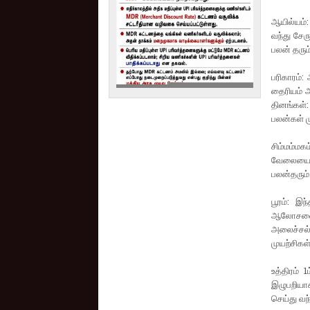
ஆயில்யம்:
வந்து சேர
பலன் தரும
பரிகாரம்:
தைரியம் அத
தினங்கள்
பலன்கள் 
சிம்மம்ம
வேலையை எ
பலன்தரும்
பூரம்: இ
ஆலோசனை க
அலைச்சல் 
முயற்சிகள
உத்திரம் 
இழுபறியாக
செய்து வந