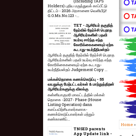
(Including TAPS
⭕ T
Holders) புதிய மருத்துவக் காப்பீட்டு
திட்டம் - 2026 அரசாணை வெளியீடு!
⭕ T
G.O.Ms.No.123 -...
TET - ஆசிரியர் தகுதித்
⭕ T
தேர்வில் தேர்ச்சி பெறாத
ஆசிரியர்களின் பதவி
உயர்வு சார்ந்த எந்த
கோரிக்கைகளையும் ஏற்க
கூடாது-உயர்நீதிமன்றம்
ஆசிரியர் தகுதித் தேர்வில் தேர்ச்சி பெறாத
ஆசிரியர்களின் பதவி உயர்வு சார்ந்த எந்த
கோரிக்கைகளையும் ஏற்க கூடாது-
உயர்நீதிமன்றம் Judgement Copy ...
மக்கள்தொகை கணக்கெடுப்பு - 55
வயதுக்கு மேற்பட்டவர்கள் & மாற்றுத்திறன்
ஆசிரியர்களுக்கு விலக்கு
கன்னியாகுமரி மாவட்டத்தில் மக்கள்
தொகை -2027- Phase (House
Listing Operation) dann
களப்பயிற்சியாளர்களாக-
கணக்கெடுப்பாளர்கள் மற்றும்
கண்காணிப்...
Home
TNSED parents
App Update link -