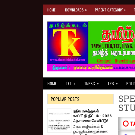
»
»
HOME
DOWNLOADS
PARENT CATEGORY
»
»
»
HOME
TET
TNPSC
TRB
POLI
SPE
POPULAR POSTS
ST
புதிய மருத்துவக்
காப்பீட்டு திட்டம் - 2026
அரசாணை வெளியீடு!
⭕ T
அரசு ஊழியர்கள் &
ஓய்வூதியர்களுக்கான