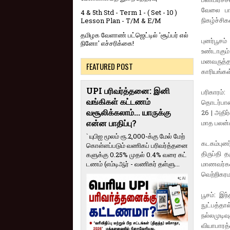
வேலை பார்
4 & 5th Std - Term 1 - ( Set - 10 )
நிகழ்ச்சி
Lesson Plan - T/M & E/M
தமிழக வேளாண் பட்ஜெட்டில் 'சூப்பர் எல்
புனர்பூசம
நினோ' எச்சரிக்கை!
உண்டாகும்
மனவருத்தம
FEATURED POST
காரியங்கள
UPI பரிவர்த்தனை: இனி
பரிகாரம்
வங்கிகள் கட்டணம்
தொடர்பான 
வசூலிக்கலாம்... யாருக்கு
26 | அதிர
மாத பலன்
என்ன பாதிப்பு?
` யுபிஐ மூலம் ரூ.2,000-க்கு மேல் மேற்​
கடகம்புனர
கொள்​ளப்​படும் வணி​கப் பரிவர்த்​தனை​
திருப்தி 
களுக்கு 0.25% முதல் 0.4% வரை கட்​
மாணவர்களி
ட​ணம் (எம்​டிஆர் - வணி​கர் தள்​ளு...
வெற்றிகரமா
பூசம்: இந
நுட்பத்தா
நல்லமுடிவ
வியாபாரத்