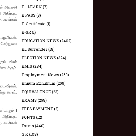
E - LEARN
(7)
தில் அமைதி
| அதிர்ஷ்ட
E PASS
(3)
ாத பலன்கள்
E-Certificate
(1)
E-SR
(1)
ருவீர்கள்.
EDUCATION NEWS
(2402)
 வேற்றுமை
EL Surrender
(18)
ELECTION NEWS
(324)
ும். வீண்
EMIS
(284)
டைக்கும்.
Employment News
(253)
Ennum Ezhuthum
(259)
டைவீர்கள்.
EQUIVALENCE
(23)
து கூடும்.
EXAMS
(258)
FEES PAYMENT
(2)
்டாகும். |
| அதிர்ஷ்ட
FONTS
(12)
த பலன்கள்
Forms
(440)
G K
(108)