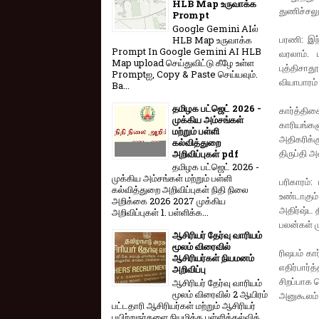
HLB Map உருவாக்க
துணிச்சலுட
Prompt
Google Gemini AIல்
பரணி: இந்
HLB Map உருவாக்க
Prompt In Google Gemini AI HLB
வரலாம். 
Map upload செய்துவிட்டு கீழே உள்ள
புத்திசாத
Promptஐ, Copy & Paste செய்யவும்.
வியாபாரம்
Ba...
தமிழக பட்ஜெட் 2026 -
கார்த்தி
முக்கிய அம்சங்கள்
காரியங்கள
மற்றும் பள்ளி
அதிகரிக்க
கல்வித்துறை
திருப்தி 
அறிவிப்புகள் pdf
தமிழக பட்ஜெட் 2026 -
முக்கிய அம்சங்கள் மற்றும் பள்ளி
பரிகாரம்:
கல்வித்துறை அறிவிப்புகள் நிதி நிலை
உண்டாகும்
அறிக்கை 2026 2027 முக்கிய
அதிர்ஷ்ட 
அறிவிப்புகள் 1. பள்ளிக்க...
பலன்கள் 
ஆசிரியர் தேர்வு வாரியம்
மூலம் விரைவில்
ரிஷபம் கார
ஆசிரியர்கள் நியமனம்
எதிர்பார
அறிவிப்பு
சிறப்பாக ச
ஆசிரியர் தேர்வு வாரி​யம்
மூலம் விரை​வில் 2 ஆயிரம்
அனுகூலம் 
பட்​ட​தாரி ஆசிரியர்​கள் மற்​றும் ஆசிரியர்
பயிற்றுநர்​களை நியமிக்க பள்​ளிக்​கல்​வித்​