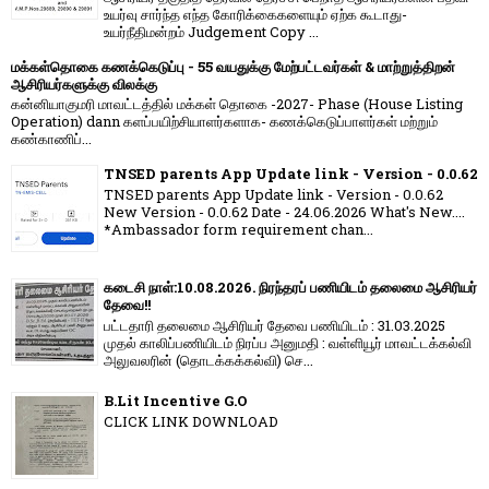
உயர்வு சார்ந்த எந்த கோரிக்கைகளையும் ஏற்க கூடாது-
உயர்நீதிமன்றம் Judgement Copy ...
மக்கள்தொகை கணக்கெடுப்பு - 55 வயதுக்கு மேற்பட்டவர்கள் & மாற்றுத்திறன்
ஆசிரியர்களுக்கு விலக்கு
கன்னியாகுமரி மாவட்டத்தில் மக்கள் தொகை -2027- Phase (House Listing
Operation) dann களப்பயிற்சியாளர்களாக- கணக்கெடுப்பாளர்கள் மற்றும்
கண்காணிப்...
TNSED parents App Update link - Version - 0.0.62
TNSED parents App Update link - Version - 0.0.62
New Version - 0.0.62 Date - 24.06.2026 What's New....
*Ambassador form requirement chan...
கடைசி நாள்:10.08.2026. நிரந்தரப் பணியிடம் தலைமை ஆசிரியர்
தேவை!!
பட்டதாரி தலைமை ஆசிரியர் தேவை பணியிடம் : 31.03.2025
முதல் காலிப்பணியிடம் நிரப்ப அனுமதி : வள்ளியூர் மாவட்டக்கல்வி
அலுவலரின் (தொடக்கக்கல்வி) செ...
B.Lit Incentive G.O
CLICK LINK DOWNLOAD