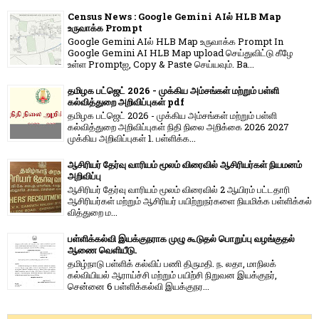
Census News : Google Gemini AIல் HLB Map
உருவாக்க Prompt
Google Gemini AIல் HLB Map உருவாக்க Prompt In
Google Gemini AI HLB Map upload செய்துவிட்டு கீழே
உள்ள Promptஐ, Copy & Paste செய்யவும். Ba...
தமிழக பட்ஜெட் 2026 - முக்கிய அம்சங்கள் மற்றும் பள்ளி
கல்வித்துறை அறிவிப்புகள் pdf
தமிழக பட்ஜெட் 2026 - முக்கிய அம்சங்கள் மற்றும் பள்ளி
கல்வித்துறை அறிவிப்புகள் நிதி நிலை அறிக்கை 2026 2027
முக்கிய அறிவிப்புகள் 1. பள்ளிக்க...
ஆசிரியர் தேர்வு வாரியம் மூலம் விரைவில் ஆசிரியர்கள் நியமனம்
அறிவிப்பு
ஆசிரியர் தேர்வு வாரி​யம் மூலம் விரை​வில் 2 ஆயிரம் பட்​ட​தாரி
ஆசிரியர்​கள் மற்​றும் ஆசிரியர் பயிற்றுநர்​களை நியமிக்க பள்​ளிக்​கல்​
வித்​துறை ம...
பள்ளிக்கல்வி இயக்குநராக முழு கூடுதல் பொறுப்பு வழங்குதல்
ஆணை வெளியீடு.
தமிழ்நாடு பள்ளிக் கல்விப் பணி திருமதி. ந. லதா, மாநிலக்
கல்வியியல் ஆராய்ச்சி மற்றும் பயிற்சி நிறுவன இயக்குநர்,
சென்னை 6 பள்ளிக்கல்வி இயக்குநர...