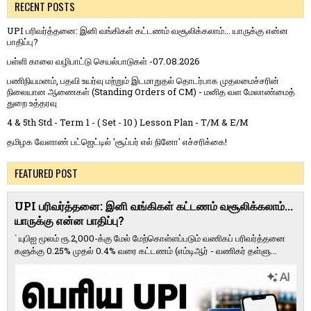
RECENT POSTS
UPI பரிவர்த்தனை: இனி வங்கிகள் கட்டணம் வசூலிக்கலாம்... யாருக்கு என்ன
பாதிப்பு?
பள்ளி காலை வழிபாட்டு செயல்பாடுகள் -07.08.2026
பணிநியமனம், பதவி உயர்வு மற்றும் இடமாறுதல் தொடர்பாக முதலமைச்சரின்
நிலையான ஆணைகள் (Standing Orders of CM) - மனித வள மேலாண்மைத்
துறை உத்தரவு
4 & 5th Std - Term 1 - ( Set - 10 ) Lesson Plan - T/M & E/M
தமிழக வேளாண் பட்ஜெட்டில் 'சூப்பர் எல் நினோ' எச்சரிக்கை!
FEATURED POST
UPI பரிவர்த்தனை: இனி வங்கிகள் கட்டணம் வசூலிக்கலாம்...
யாருக்கு என்ன பாதிப்பு?
` யுபிஐ மூலம் ரூ.2,000-க்கு மேல் மேற்​கொள்​ளப்​படும் வணி​கப் பரிவர்த்​தனை​
களுக்கு 0.25% முதல் 0.4% வரை கட்​ட​ணம் (எம்​டிஆர் - வணி​கர் தள்​ளு...