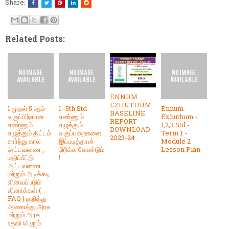
Share:
Related Posts:
ENNUM
EZHUTHUM
1 முதல் 5 ஆம்
1- 5th Std
Ennum
BASELINE
வகுப்பிற்கான
எண்ணும்
Ezhuthum -
REPORT
எண்ணும்
எழுத்தும்
1,2,3 Std -
DOWNLOAD
எழுத்தும் திட்டம்
வகுப்பறைகளை
Term 1 -
2023-24
சார்ந்து கால
இப்படித்தான்
Module 2
அட்டவணை ,
பிரிக்க வேண்டும்
Lesson Plan
மதிப்பீட்டு
!
அட்டவணை
மற்றும் அடிக்கடி
வினவப்படும்
வினாக்கள் (
FAQ ) குறித்து
அனைத்து அரசு
மற்றும் அரசு
உதவி பெறும்