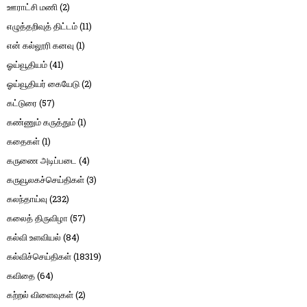
ஊராட்சி மணி
(2)
எழுத்தறிவுத் திட்டம்
(11)
என் கல்லூரி கனவு
(1)
ஓய்வூதியம்
(41)
ஓய்வூதியர் கையேடு
(2)
கட்டுரை
(57)
கண்ணும் கருத்தும்
(1)
கதைகள்
(1)
கருணை அடிப்படை
(4)
கருவூலகச்செய்திகள்
(3)
கலந்தாய்வு
(232)
கலைத் திருவிழா
(57)
கல்வி உளவியல்
(84)
கல்விச்செய்திகள்
(18319)
கவிதை
(64)
கற்றல் விளைவுகள்
(2)