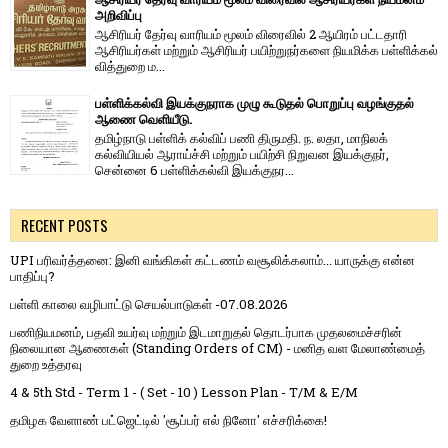
அறிவிப்பு
ஆசிரியர் தேர்வு வாரி​யம் மூலம் விரை​வில் 2 ஆயிரம் பட்​ட​தாரி
ஆசிரியர்​கள் மற்​றும் ஆசிரியர் பயிற்றுநர்​களை நியமிக்க பள்​ளிக்​கல்​
வித்​துறை ம...
பள்ளிக்கல்வி இயக்குநராக முழு கூடுதல் பொறுப்பு வழங்குதல்
ஆணை வெளியீடு.
தமிழ்நாடு பள்ளிக் கல்விப் பணி திருமதி. ந. லதா, மாநிலக்
கல்வியியல் ஆராய்ச்சி மற்றும் பயிற்சி நிறுவன இயக்குநர்,
சென்னை 6 பள்ளிக்கல்வி இயக்குநர...
RECENT POSTS
UPI பரிவர்த்தனை: இனி வங்கிகள் கட்டணம் வசூலிக்கலாம்... யாருக்கு என்ன
பாதிப்பு?
பள்ளி காலை வழிபாட்டு செயல்பாடுகள் -07.08.2026
பணிநியமனம், பதவி உயர்வு மற்றும் இடமாறுதல் தொடர்பாக முதலமைச்சரின்
நிலையான ஆணைகள் (Standing Orders of CM) - மனித வள மேலாண்மைத்
துறை உத்தரவு
4 & 5th Std - Term 1 - ( Set - 10 ) Lesson Plan - T/M & E/M
தமிழக வேளாண் பட்ஜெட்டில் 'சூப்பர் எல் நினோ' எச்சரிக்கை!