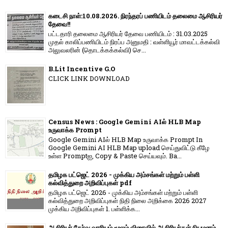
கடைசி நாள்:10.08.2026. நிரந்தரப் பணியிடம் தலைமை ஆசிரியர்
தேவை!!
பட்டதாரி தலைமை ஆசிரியர் தேவை பணியிடம் : 31.03.2025
முதல் காலிப்பணியிடம் நிரப்ப அனுமதி : வள்ளியூர் மாவட்டக்கல்வி
அலுவலரின் (தொடக்கக்கல்வி) செ...
B.Lit Incentive G.O
CLICK LINK DOWNLOAD
Census News : Google Gemini AIல் HLB Map
உருவாக்க Prompt
Google Gemini AIல் HLB Map உருவாக்க Prompt In
Google Gemini AI HLB Map upload செய்துவிட்டு கீழே
உள்ள Promptஐ, Copy & Paste செய்யவும். Ba...
தமிழக பட்ஜெட் 2026 - முக்கிய அம்சங்கள் மற்றும் பள்ளி
கல்வித்துறை அறிவிப்புகள் pdf
தமிழக பட்ஜெட் 2026 - முக்கிய அம்சங்கள் மற்றும் பள்ளி
கல்வித்துறை அறிவிப்புகள் நிதி நிலை அறிக்கை 2026 2027
முக்கிய அறிவிப்புகள் 1. பள்ளிக்க...
ஆசிரியர் தேர்வு வாரியம் மூலம் விரைவில் ஆசிரியர்கள் நியமனம்