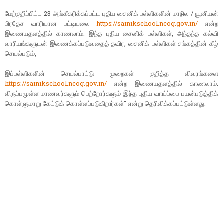
மேற்குறிப்பிட்ட 23 அங்கீகரிக்கப்பட்ட புதிய சைனிக் பள்ளிகளின் மாநில / யூனியன்
பிரதேச வாரியான பட்டியலை
https://sainikschool.ncog.gov.in/
என்ற
இணையதளத்தில் காணலாம். இந்த புதிய சைனிக் பள்ளிகள், அந்தந்த கல்வி
வாரியங்களுடன் இணைக்கப்படுவதைத் தவிர, சைனிக் பள்ளிகள் சங்கத்தின் கீழ்
செயல்படும்,
இப்பள்ளிகளின் செயல்பாட்டு முறைகள் குறித்த விவரங்களை
https://sainikschool.ncog.gov.in/
என்ற இணையதளத்தில் காணலாம்.
விருப்பமுள்ள மாணவர்களும் பெற்றோர்களும் இந்த புதிய வாய்ப்பை பயன்படுத்திக்
கொள்ளுமாறு கேட்டுக் கொள்ளப்படுகிறார்கள்" என்று தெரிவிக்கப்பட்டுள்ளது.