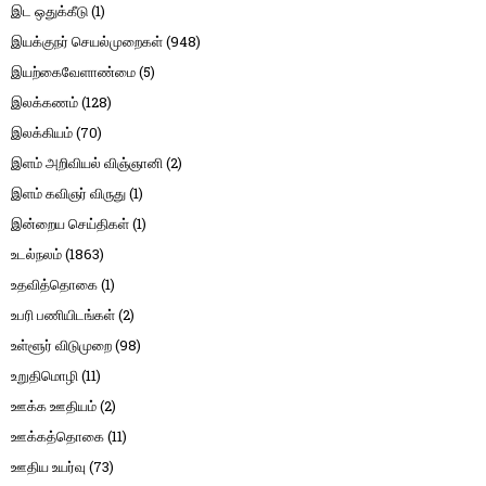
இட ஒதுக்கீடு
(1)
இயக்குநர் செயல்முறைகள்
(948)
இயற்கைவேளாண்மை
(5)
இலக்கணம்
(128)
இலக்கியம்
(70)
இளம் அறிவியல் விஞ்ஞானி
(2)
இளம் கவிஞர் விருது
(1)
இன்றைய செய்திகள்
(1)
உடல்நலம்
(1863)
உதவித்தொகை
(1)
உபரி பணியிடங்கள்
(2)
உள்ளூர் விடுமுறை
(98)
உறுதிமொழி
(11)
ஊக்க ஊதியம்
(2)
ஊக்கத்தொகை
(11)
ஊதிய உயர்வு
(73)