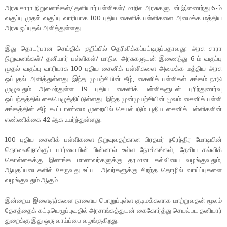
அரசு சாரா நிறுவனங்கள்/ தனியார் பள்ளிகள்/ மாநில அரசுகளுடன் இணைந்து 6-ம்
வகுப்பு முதல் வகுப்பு வாரியாக 100 புதிய சைனிக் பள்ளிகளை அமைக்க மத்திய
அரசு ஒப்புதல் அளித்துள்ளது.
இது தொடர்பான செய்திக் குறிப்பில் தெரிவிக்கப்பட்டிருப்பதாவது: அரசு சாரா
நிறுவனங்கள்/ தனியார் பள்ளிகள்/ மாநில அரசுகளுடன் இணைந்து 6-ம் வகுப்பு
முதல் வகுப்பு வாரியாக 100 புதிய சைனிக் பள்ளிகளை அமைக்க மத்திய அரசு
ஒப்புதல் அளித்துள்ளது. இந்த முயற்சியின் கீழ், சைனிக் பள்ளிகள் சங்கம் நாடு
முழுவதும் அமைந்துள்ள 19 புதிய சைனிக் பள்ளிகளுடன் புரிந்துணர்வு
ஒப்பந்தத்தில் கையெழுத்திட்டுள்ளது. இந்த முன்முயற்சியின் மூலம் சைனிக் பள்ளி
சங்கத்தின் கீழ் கூட்டாண்மை முறையில் செயல்படும் புதிய சைனிக் பள்ளிகளின்
எண்ணிக்கை 42 ஆக உயர்ந்துள்ளது.
100 புதிய சைனிக் பள்ளிகளை நிறுவுவதற்கான பிரதமர் நரேந்திர மோடியின்
தொலைநோக்குப் பார்வையின் பின்னால் உள்ள நோக்கங்கள், தேசிய கல்விக்
கொள்கைக்கு இணங்க மாணவர்களுக்கு தரமான கல்வியை வழங்குவதும்,
ஆயுதப்படைகளில் சேருவது உட்பட அவர்களுக்கு சிறந்த தொழில் வாய்ப்புகளை
வழங்குவதும் ஆகும்.
இன்றைய இளைஞர்களை நாளைய பொறுப்புள்ள குடிமக்களாக மாற்றுவதன் மூலம்
தேசத்தைக் கட்டியெழுப்புவதில் அரசாங்கத்துடன் கைகோர்த்து செயல்பட தனியார்
துறைக்கு இது ஒரு வாய்ப்பை வழங்குகிறது.