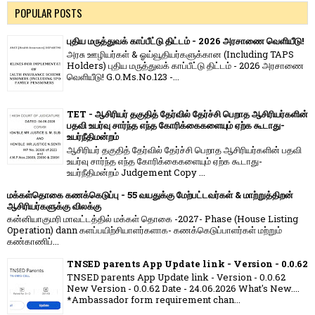
POPULAR POSTS
புதிய மருத்துவக் காப்பீட்டு திட்டம் - 2026 அரசாணை வெளியீடு!
அரசு ஊழியர்கள் & ஓய்வூதியர்களுக்கான (Including TAPS
Holders) புதிய மருத்துவக் காப்பீட்டு திட்டம் - 2026 அரசாணை
வெளியீடு! G.O.Ms.No.123 -...
TET - ஆசிரியர் தகுதித் தேர்வில் தேர்ச்சி பெறாத ஆசிரியர்களின்
பதவி உயர்வு சார்ந்த எந்த கோரிக்கைகளையும் ஏற்க கூடாது-
உயர்நீதிமன்றம்
ஆசிரியர் தகுதித் தேர்வில் தேர்ச்சி பெறாத ஆசிரியர்களின் பதவி
உயர்வு சார்ந்த எந்த கோரிக்கைகளையும் ஏற்க கூடாது-
உயர்நீதிமன்றம் Judgement Copy ...
மக்கள்தொகை கணக்கெடுப்பு - 55 வயதுக்கு மேற்பட்டவர்கள் & மாற்றுத்திறன்
ஆசிரியர்களுக்கு விலக்கு
கன்னியாகுமரி மாவட்டத்தில் மக்கள் தொகை -2027- Phase (House Listing
Operation) dann களப்பயிற்சியாளர்களாக- கணக்கெடுப்பாளர்கள் மற்றும்
கண்காணிப்...
TNSED parents App Update link - Version - 0.0.62
TNSED parents App Update link - Version - 0.0.62
New Version - 0.0.62 Date - 24.06.2026 What's New....
*Ambassador form requirement chan...