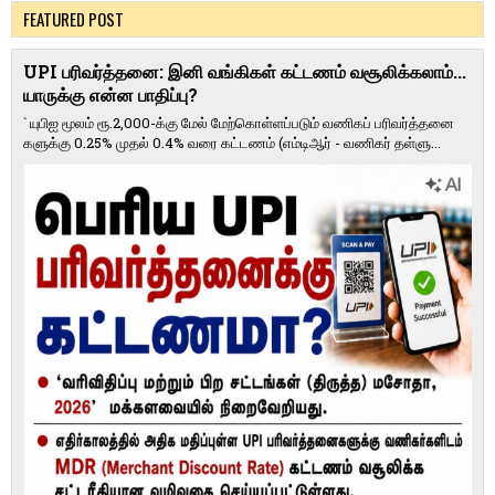
FEATURED POST
UPI பரிவர்த்தனை: இனி வங்கிகள் கட்டணம் வசூலிக்கலாம்...
யாருக்கு என்ன பாதிப்பு?
` யுபிஐ மூலம் ரூ.2,000-க்கு மேல் மேற்​கொள்​ளப்​படும் வணி​கப் பரிவர்த்​தனை​
களுக்கு 0.25% முதல் 0.4% வரை கட்​ட​ணம் (எம்​டிஆர் - வணி​கர் தள்​ளு...