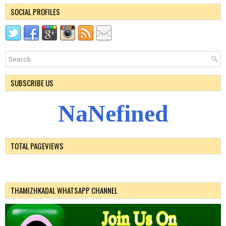
SOCIAL PROFILES
SUBSCRIBE US
N
a
N
e
f
i
n
e
d
TOTAL PAGEVIEWS
THAMIZHKADAL WHATSAPP CHANNEL