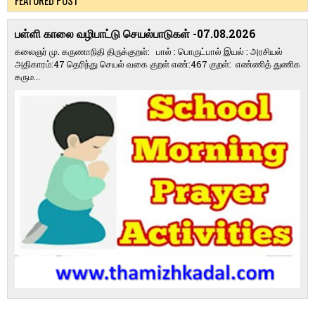
FEATURED POST
பள்ளி காலை வழிபாட்டு செயல்பாடுகள் -07.08.2026
கலைஞர் மு. கருணாநிதி திருக்குறள்: பால் : பொருட்பால் இயல் : அரசியல்
அதிகாரம்:47 தெரிந்து செயல் வகை குறள் எண்:467 குறள்: எண்ணித் துணிக
கரும...