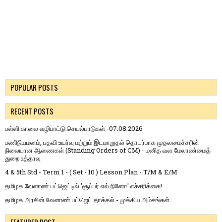
POPULAR POSTS
RECENT POSTS
பள்ளி காலை வழிபாட்டு செயல்பாடுகள் -07.08.2026
பணிநியமனம், பதவி உயர்வு மற்றும் இடமாறுதல் தொடர்பாக முதலமைச்சரின்
நிலையான ஆணைகள் (Standing Orders of CM) - மனித வள மேலாண்மைத்
துறை உத்தரவு
4 & 5th Std - Term 1 - ( Set - 10 ) Lesson Plan - T/M & E/M
தமிழக வேளாண் பட்ஜெட்டில் 'சூப்பர் எல் நினோ' எச்சரிக்கை!
தமிழக அரசின் வேளாண் பட்ஜெட் தாக்கல் - முக்கிய அம்சங்கள்: