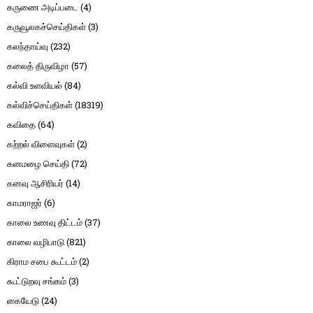
கருணை அடிப்படை
(4)
கருவூலகச்செய்திகள்
(3)
கலந்தாய்வு
(232)
கலைத் திருவிழா
(57)
கல்வி உளவியல்
(84)
கல்விச்செய்திகள்
(18319)
கவிதை
(64)
கற்றல் விளைவுகள்
(2)
கனமழை செய்தி
(72)
கனவு ஆசிரியர்
(14)
காமராஜர்
(6)
காலை உணவு திட்டம்
(37)
காலை வழிபாடு
(821)
கிராம சபை கூட்டம்
(2)
கூட்டுறவு சங்கம்
(3)
கையேடு
(24)