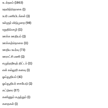
உடல்நலம்
(1863)
உதவித்தொகை
(1)
உபரி பணியிடங்கள்
(2)
உள்ளூர் விடுமுறை
(98)
உறுதிமொழி
(11)
ஊக்க ஊதியம்
(2)
ஊக்கத்தொகை
(11)
ஊதிய உயர்வு
(73)
ஊராட்சி மணி
(2)
எழுத்தறிவுத் திட்டம்
(11)
என் கல்லூரி கனவு
(1)
ஓய்வூதியம்
(41)
ஓய்வூதியர் கையேடு
(2)
கட்டுரை
(57)
கண்ணும் கருத்தும்
(1)
கதைகள்
(1)