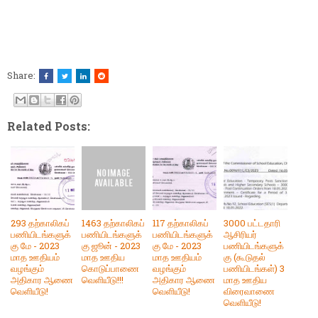
Share:
Related Posts:
293 தற்காலிகப்
1463 தற்காலிகப்
117 தற்காலிகப்
3000 பட்டதாரி
பணியிடங்களுக்
பணியிடங்களுக்
பணியிடங்களுக்
ஆசிரியர்
கு மே - 2023
கு ஜூன் - 2023
கு மே - 2023
பணியிடங்களுக்
மாத ஊதியம்
மாத ஊதிய
மாத ஊதியம்
கு (கூடுதல்
வழங்கும்
கொடுப்பாணை
வழங்கும்
பணியிடங்கள்) 3
அதிகார ஆணை
வெளியீடு!!!
அதிகார ஆணை
மாத ஊதிய
வெளியீடு!
வெளியீடு!
விரைவாணை
வெளியீடு!