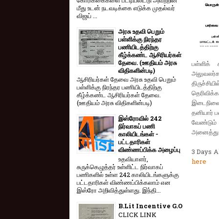
மீது உடன் நடவடிக்கை எடுக்க முதல்வர்
விஜய் ...
அரசு உதவி பெறும்
பள்ளிக்கு நிரந்தர
பணியிடத்திற்கு
கீழ்க்கண்ட ஆசிரியர்கள்
தேவை. (ஊதியம் அரசு
பள்ளிக் 
விதிகளின்படி)
அலுவலர்க
ஆசிரியர்கள் தேவை அரசு உதவி பெறும்
திருச்சிய
பள்ளிக்கு நிரந்தர பணியிடத்திற்கு
தெரிவிக்
கீழ்க்கண்ட ஆசிரியர்கள் தேவை.
இடைநிலை )
(ஊதியம் அரசு விதிகளின்படி)
தனியார் ப
இஸ்ரோவில் 242
வேண்டும்
நிர்வாகப் பணி
அனைத்து ஏ
காலியிடங்கள் -
பட்டதாரிகள்
விண்ணப்பிக்க அழைப்பு
3 Days A
உதவியாளர்,
here
சுருக்கெழுத்தர் உள்ளிட்ட நிர்வாகப்
பணிகளில் உள்ள 242 காலியிடங்களுக்கு
பட்டதாரிகள் விண்ணப்பிக்கலாம் என
இஸ்ரோ அறிவித்துள்ளது. இந்தி...
B.Lit Incentive G.O
CLICK LINK