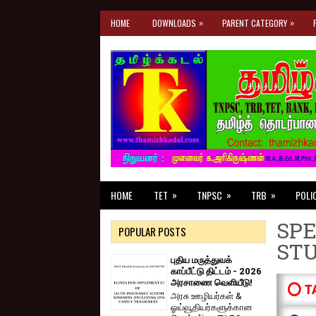
»
»
HOME
DOWNLOADS
PARENT CATEGORY
»
»
»
HOME
TET
TNPSC
TRB
POLI
SPE
POPULAR POSTS
ST
புதிய மருத்துவக்
காப்பீட்டு திட்டம் - 2026
அரசாணை வெளியீடு!
⭕ T
அரசு ஊழியர்கள் &
ஓய்வூதியர்களுக்கான