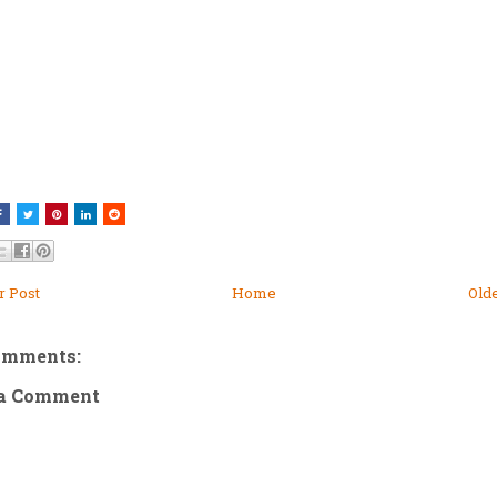
 Post
Home
Old
omments:
 a Comment