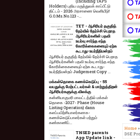
(Including TAPS
⭕ T
Holders) புதிய மருத்துவக் காப்பீட்டு
திட்டம் - 2026 அரசாணை வெளியீடு!
⭕ T
G.O.Ms.No.123 -...
TET - ஆசிரியர் தகுதித்
⭕ T
தேர்வில் தேர்ச்சி பெறாத
ஆசிரியர்களின் பதவி
உயர்வு சார்ந்த எந்த
கோரிக்கைகளையும் ஏற்க
கூடாது-உயர்நீதிமன்றம்
ஆசிரியர் தகுதித் தேர்வில் தேர்ச்சி பெறாத
ஆசிரியர்களின் பதவி உயர்வு சார்ந்த எந்த
கோரிக்கைகளையும் ஏற்க கூடாது-
உயர்நீதிமன்றம் Judgement Copy ...
மக்கள்தொகை கணக்கெடுப்பு - 55
வயதுக்கு மேற்பட்டவர்கள் & மாற்றுத்திறன்
ஆசிரியர்களுக்கு விலக்கு
கன்னியாகுமரி மாவட்டத்தில் மக்கள்
தொகை -2027- Phase (House
Listing Operation) dann
களப்பயிற்சியாளர்களாக-
கணக்கெடுப்பாளர்கள் மற்றும்
கண்காணிப்...
Home
TNSED parents
DSE Pr
App Update link -