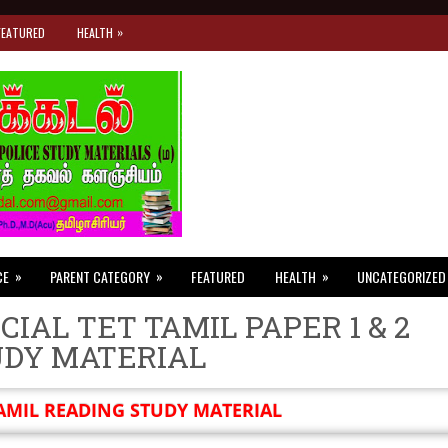
»
FEATURED
HEALTH
»
»
»
CE
PARENT CATEGORY
FEATURED
HEALTH
UNCATEGORIZED
CIAL TET TAMIL PAPER 1 & 2
UDY MATERIAL
AMIL READING STUDY MATERIAL