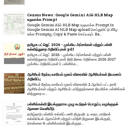
Census News : Google Gemini AIல் HLB Map
உருவாக்க Prompt
Google Gemini AIல் HLB Map உருவாக்க Prompt In
Google Gemini AI HLB Map upload செய்துவிட்டு கீழே
உள்ள Promptஐ, Copy & Paste செய்யவும். Ba...
தமிழக பட்ஜெட் 2026 - முக்கிய அம்சங்கள் மற்றும் பள்ளி
கல்வித்துறை அறிவிப்புகள் pdf
தமிழக பட்ஜெட் 2026 - முக்கிய அம்சங்கள் மற்றும் பள்ளி
கல்வித்துறை அறிவிப்புகள் நிதி நிலை அறிக்கை 2026 2027
முக்கிய அறிவிப்புகள் 1. பள்ளிக்க...
ஆசிரியர் தேர்வு வாரியம் மூலம் விரைவில் ஆசிரியர்கள் நியமனம்
அறிவிப்பு
ஆசிரியர் தேர்வு வாரி​யம் மூலம் விரை​வில் 2 ஆயிரம் பட்​ட​தாரி
ஆசிரியர்​கள் மற்​றும் ஆசிரியர் பயிற்றுநர்​களை நியமிக்க பள்​ளிக்​கல்​
வித்​துறை ம...
பள்ளிக்கல்வி இயக்குநராக முழு கூடுதல் பொறுப்பு வழங்குதல்
ஆணை வெளியீடு.
தமிழ்நாடு பள்ளிக் கல்விப் பணி திருமதி. ந. லதா, மாநிலக்
கல்வியியல் ஆராய்ச்சி மற்றும் பயிற்சி நிறுவன இயக்குநர்,
சென்னை 6 பள்ளிக்கல்வி இயக்குநர...