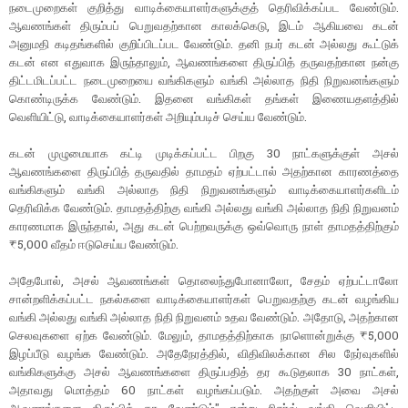
நடைமுறைகள் குறித்து வாடிக்கையாளர்களுக்குத் தெரிவிக்கப்பட வேண்டும்.
ஆவணங்கள் திரும்பப் பெறுவதற்கான காலக்கெடு, இடம் ஆகியவை கடன்
அனுமதி கடிதங்களில் குறிப்பிடப்பட வேண்டும். தனி நபர் கடன் அல்லது கூட்டுக்
கடன் என எதுவாக இருந்தாலும், ஆவணங்களை திருப்பித் தருவதற்கான நன்கு
திட்டமிடப்பட்ட நடைமுறையை வங்கிகளும் வங்கி அல்லாத நிதி நிறுவனங்களும்
கொண்டிருக்க வேண்டும். இதனை வங்கிகள் தங்கள் இணையதளத்தில்
வெளியிட்டு, வாடிக்கையாளர்கள் அறியும்படிச் செய்ய வேண்டும்.
கடன் முழுமையாக கட்டி முடிக்கப்பட்ட பிறகு 30 நாட்களுக்குள் அசல்
ஆவணங்களை திருப்பித் தருவதில் தாமதம் ஏற்பட்டால் அதற்கான காரணத்தை
வங்கிகளும் வங்கி அல்லாத நிதி நிறுவனங்களும் வாடிக்கையாளர்களிடம்
தெரிவிக்க வேண்டும். தாமதத்திற்கு வங்கி அல்லது வங்கி அல்லாத நிதி நிறுவனம்
காரணமாக இருந்தால், அது கடன் பெற்றவருக்கு ஒவ்வொரு நாள் தாமதத்திற்கும்
₹5,000 வீதம் ஈடுசெய்ய வேண்டும்.
அதேபோல், அசல் ஆவணங்கள் தொலைந்துபோனாலோ, சேதம் ஏற்பட்டாலோ
சான்றளிக்கப்பட்ட நகல்களை வாடிக்கையாளர்கள் பெறுவதற்கு கடன் வழங்கிய
வங்கி அல்லது வங்கி அல்லாத நிதி நிறுவனம் உதவ வேண்டும். அதோடு, அதற்கான
செலவுகளை ஏற்க வேண்டும். மேலும், தாமதத்திற்காக நாளொன்றுக்கு ₹5,000
இழப்பீடு வழங்க வேண்டும். அதேநேரத்தில், விதிவிலக்கான சில நேர்வுகளில்
வங்கிகளுக்கு அசல் ஆவணங்களை திருப்பதித் தர கூடுதலாக 30 நாட்கள்,
அதாவது மொத்தம் 60 நாட்கள் வழங்கப்படும். அதற்குள் அவை அசல்