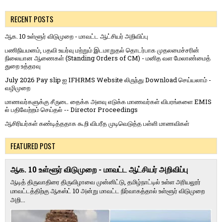
RECENT POSTS
ஆக. 10 உள்ளூர் விடுமுறை - மாவட்ட ஆட்சியர் அறிவிப்பு
பணிநியமனம், பதவி உயர்வு மற்றும் இடமாறுதல் தொடர்பாக முதலமைச்சரின்
நிலையான ஆணைகள் (Standing Orders of CM) - மனித வள மேலாண்மைத்
துறை உத்தரவு
July 2026 Pay slip ஐ IFHRMS Website லிருந்து Download செய்யலாம் -
வழிமுறை
மாணவர்களுக்கு சீருடை தைக்க அளவு எடுக்க மாணவர்கள் விபரங்களை EMIS
ல் பதிவேற்றம் செய்தல் -- Director Proceedings
ஆசிரியர்கள் கண்டித்ததாக கூறி விபரீத முடிவெடுத்த பள்ளி மாணவிகள்
FEATURED POST
ஆக. 10 உள்ளூர் விடுமுறை - மாவட்ட ஆட்சியர் அறிவிப்பு
ஆடித் திருவாதிரை திருவிழாவை முன்னிட்டு, தமிழ்நாட்டில் உள்ள அரியலூர்
மாவட்டத்திற்கு ஆகஸ்ட் 10 அன்று மாவட்ட நிர்வாகத்தால் உள்ளூர் விடுமுறை
அறி...