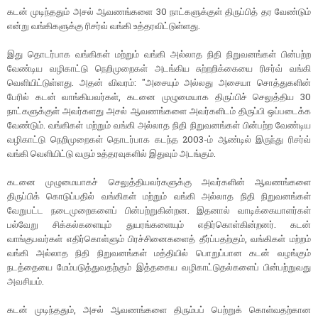
கடன் முடிந்ததும் அசல் ஆவணங்களை 30 நாட்களுக்குள் திருப்பித் தர வேண்டும்
என்று வங்கிகளுக்கு ரிசர்வ் வங்கி உத்தரவிட்டுள்ளது.
இது தொடர்பாக வங்கிகள் மற்றும் வங்கி அல்லாத நிதி நிறுவனங்கள் பின்பற்ற
வேண்டிய வழிகாட்டு நெறிமுறைகள் அடங்கிய சுற்றறிக்கையை ரிசர்வ் வங்கி
வெளியிட்டுள்ளது. அதன் விவரம்: "அசையும் அல்லது அசையா சொத்துகளின்
பேரில் கடன் வாங்கியவர்கள், கடனை முழுமையாக திருப்பிச் செலுத்திய 30
நாட்களுக்குள் அவர்களது அசல் ஆவணங்களை அவர்களிடம் திருப்பி ஒப்படைக்க
வேண்டும். வங்கிகள் மற்றும் வங்கி அல்லாத நிதி நிறுவனங்கள் பின்பற்ற வேண்டிய
வழிகாட்டு நெறிமுறைகள் தொடர்பாக கடந்த 2003-ம் ஆண்டில் இருந்து ரிசர்வ்
வங்கி வெளியிட்டு வரும் உத்தரவுகளில் இதுவும் அடங்கும்.
கடனை முழுமையாகச் செலுத்தியவர்களுக்கு அவர்களின் ஆவணங்களை
திருப்பிக் கொடுப்பதில் வங்கிகள் மற்றும் வங்கி அல்லாத நிதி நிறுவனங்கள்
வேறுபட்ட நடைமுறைகளைப் பின்பற்றுகின்றன. இதனால் வாடிக்கையாளர்கள்
பல்வேறு சிக்கல்களையும் துயரங்களையும் எதிர்கொள்கின்றனர். கடன்
வாங்குபவர்கள் எதிர்கொள்ளும் பிரச்சினைகளைத் தீர்ப்பதற்கும், வங்கிகள் மற்றம்
வங்கி அல்லாத நிதி நிறுவனங்கள் மத்தியில் பொறுப்பான கடன் வழங்கும்
நடத்தையை மேம்படுத்துவதற்கும் இத்தகைய வழிகாட்டுதல்களைப் பின்பற்றுவது
அவசியம்.
கடன் முடிந்ததும், அசல் ஆவணங்களை திரும்பப் பெற்றுக் கொள்வதற்கான