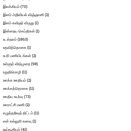
இலக்கியம்
(70)
இளம் அறிவியல் விஞ்ஞானி
(2)
இளம் கவிஞர் விருது
(1)
இன்றைய செய்திகள்
(1)
உடல்நலம்
(1863)
உதவித்தொகை
(1)
உபரி பணியிடங்கள்
(2)
உள்ளூர் விடுமுறை
(98)
உறுதிமொழி
(11)
ஊக்க ஊதியம்
(2)
ஊக்கத்தொகை
(11)
ஊதிய உயர்வு
(73)
ஊராட்சி மணி
(2)
எழுத்தறிவுத் திட்டம்
(11)
என் கல்லூரி கனவு
(1)
ஓய்வூதியம்
(41)