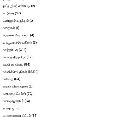
ஓய்வூதியர் கையேடு
(2)
கட்டுரை
(57)
கண்ணும் கருத்தும்
(1)
கதைகள்
(1)
கருணை அடிப்படை
(4)
கருவூலகச்செய்திகள்
(3)
கலந்தாய்வு
(232)
கலைத் திருவிழா
(57)
கல்வி உளவியல்
(84)
கல்விச்செய்திகள்
(18319)
கவிதை
(64)
கற்றல் விளைவுகள்
(2)
கனமழை செய்தி
(72)
கனவு ஆசிரியர்
(14)
காமராஜர்
(6)
காலை உணவு திட்டம்
(37)