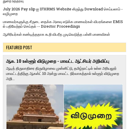
துறை உத்தரவு
July 2026 Pay slip ஐ IFHRMS Website லிருந்து Download செய்யலாம் -
வழிமுறை
மாணவர்களுக்கு சீருடை தைக்க அளவு எடுக்க மாணவர்கள் விபரங்களை EMIS
ல் பதிவேற்றம் செய்தல் -- Director Proceedings
ஆசிரியர்கள் கண்டித்ததாக கூறி விபரீத முடிவெடுத்த பள்ளி மாணவிகள்
FEATURED POST
ஆக. 10 உள்ளூர் விடுமுறை - மாவட்ட ஆட்சியர் அறிவிப்பு
ஆடித் திருவாதிரை திருவிழாவை முன்னிட்டு, தமிழ்நாட்டில் உள்ள அரியலூர்
மாவட்டத்திற்கு ஆகஸ்ட் 10 அன்று மாவட்ட நிர்வாகத்தால் உள்ளூர் விடுமுறை
அறி...