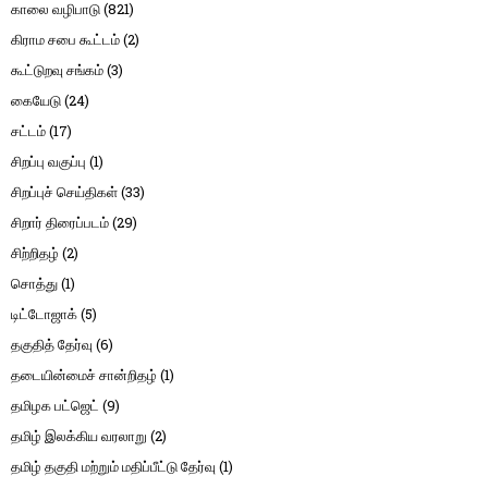
காலை வழிபாடு
(821)
கிராம சபை கூட்டம்
(2)
கூட்டுறவு சங்கம்
(3)
கையேடு
(24)
சட்டம்
(17)
சிறப்பு வகுப்பு
(1)
சிறப்புச் செய்திகள்
(33)
சிறார் திரைப்படம்
(29)
சிற்றிதழ்
(2)
சொத்து
(1)
டிட்டோஜாக்
(5)
தகுதித் தேர்வு
(6)
தடையின்மைச் சான்றிதழ்
(1)
தமிழக பட்ஜெட்
(9)
தமிழ் இலக்கிய வரலாறு
(2)
தமிழ் தகுதி மற்றும் மதிப்பீட்டு தேர்வு
(1)