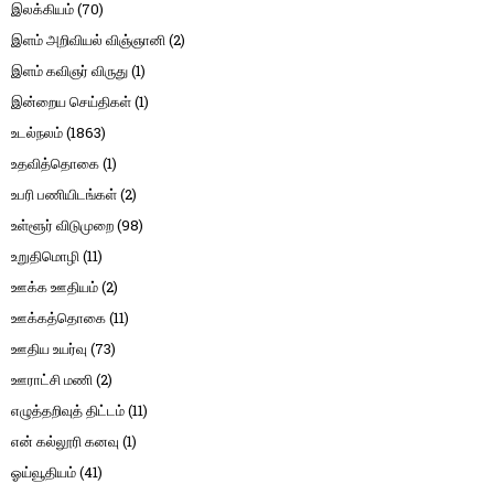
இலக்கியம்
(70)
இளம் அறிவியல் விஞ்ஞானி
(2)
இளம் கவிஞர் விருது
(1)
இன்றைய செய்திகள்
(1)
உடல்நலம்
(1863)
உதவித்தொகை
(1)
உபரி பணியிடங்கள்
(2)
உள்ளூர் விடுமுறை
(98)
உறுதிமொழி
(11)
ஊக்க ஊதியம்
(2)
ஊக்கத்தொகை
(11)
ஊதிய உயர்வு
(73)
ஊராட்சி மணி
(2)
எழுத்தறிவுத் திட்டம்
(11)
என் கல்லூரி கனவு
(1)
ஓய்வூதியம்
(41)