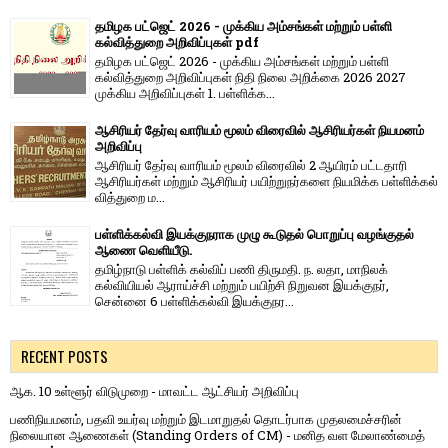
தமிழக பட்ஜெட் 2026 - முக்கிய அம்சங்கள் மற்றும் பள்ளி
கல்வித்துறை அறிவிப்புகள் pdf
தமிழக பட்ஜெட் 2026 - முக்கிய அம்சங்கள் மற்றும் பள்ளி
கல்வித்துறை அறிவிப்புகள் நிதி நிலை அறிக்கை 2026 2027
முக்கிய அறிவிப்புகள் 1. பள்ளிக்க...
ஆசிரியர் தேர்வு வாரியம் மூலம் விரைவில் ஆசிரியர்கள் நியமனம்
அறிவிப்பு
ஆசிரியர் தேர்வு வாரி​யம் மூலம் விரை​வில் 2 ஆயிரம் பட்​ட​தாரி
ஆசிரியர்​கள் மற்​றும் ஆசிரியர் பயிற்றுநர்​களை நியமிக்க பள்​ளிக்​கல்​
வித்​துறை ம...
பள்ளிக்கல்வி இயக்குநராக முழு கூடுதல் பொறுப்பு வழங்குதல்
ஆணை வெளியீடு.
தமிழ்நாடு பள்ளிக் கல்விப் பணி திருமதி. ந. லதா, மாநிலக்
கல்வியியல் ஆராய்ச்சி மற்றும் பயிற்சி நிறுவன இயக்குநர்,
சென்னை 6 பள்ளிக்கல்வி இயக்குநர...
RECENT POSTS
ஆக. 10 உள்ளூர் விடுமுறை - மாவட்ட ஆட்சியர் அறிவிப்பு
பணிநியமனம், பதவி உயர்வு மற்றும் இடமாறுதல் தொடர்பாக முதலமைச்சரின்
நிலையான ஆணைகள் (Standing Orders of CM) - மனித வள மேலாண்மைத்