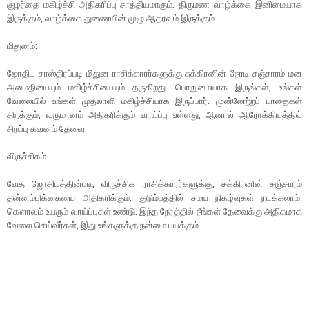
குழந்தை மகிழ்ச்சி அதிகரிப்பு சாத்தியமாகும். திருமண வாழ்க்கை இனிமையாக
இருக்கும், வாழ்க்கை துணையின் முழு ஆதரவும் இருக்கும்.
மிதுனம்:
ஜோதிட சாஸ்திரப்படி மிதுன ராசிக்காரர்களுக்கு சுக்கிரனின் நேரடி சஞ்சாரம் மன
அமைதியையும் மகிழ்ச்சியையும் தருகிறது. பொறுமையாக இருங்கள், உங்கள்
வேலையில் உங்கள் முதலாளி மகிழ்ச்சியாக இருப்பார். முன்னேற்றப் பாதைகள்
திறக்கும், வருமானம் அதிகரிக்கும் வாய்ப்பு உள்ளது, ஆனால் ஆரோக்கியத்தில்
சிறப்பு கவனம் தேவை.
விருச்சிகம்:
வேத ஜோதிடத்தின்படி, விருச்சிக ராசிக்காரர்களுக்கு, சுக்கிரனின் சஞ்சாரம்
தன்னம்பிக்கையை அதிகரிக்கும். குடும்பத்தில் சமய நிகழ்வுகள் நடக்கலாம்.
கௌரவம் உயரும் வாய்ப்புகள் உண்டு. இந்த நேரத்தில் நீங்கள் தேவைக்கு அதிகமாக
வேலை செய்வீர்கள், இது உங்களுக்கு நன்மை பயக்கும்.