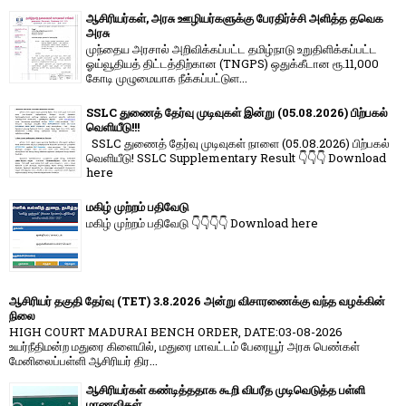
ஆசிரியர்கள், அரசு ஊழியர்களுக்கு பேரதிர்ச்சி அளித்த தவெக
அரசு
முந்தைய அரசால் அறிவிக்கப்பட்ட தமிழ்நாடு உறுதிளிக்கப்பட்ட
ஓய்வூதியத் திட்டத்திற்கான (TNGPS) ஒதுக்கீடான ரூ.11,000
கோடி முழுமையாக நீக்கப்பட்டுள...
SSLC துணைத் தேர்வு முடிவுகள் இன்று (05.08.2026) பிற்பகல்
வெளியீடு!!!
SSLC துணைத் தேர்வு முடிவுகள் நாளை (05.08.2026) பிற்பகல்
வெளியீடு! SSLC Supplementary Result 👇👇👇 Download
here
மகிழ் முற்றம் பதிவேடு
மகிழ் முற்றம் பதிவேடு 👇👇👇👇 Download here
ஆசிரியர் தகுதி தேர்வு (TET) 3.8.2026 அன்று விசாரணைக்கு வந்த வழக்கின்
நிலை
HIGH COURT MADURAI BENCH ORDER, DATE:03-08-2026
உயர்நீதிமன்ற மதுரை கிளையில், மதுரை மாவட்டம் பேரையூர் அரசு பெண்கள்
மேனிலைப்பள்ளி ஆசிரியர் திர...
ஆசிரியர்கள் கண்டித்ததாக கூறி விபரீத முடிவெடுத்த பள்ளி
மாணவிகள்