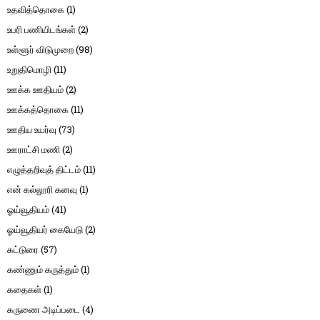
உதவித்தொகை
(1)
உபரி பணியிடங்கள்
(2)
உள்ளூர் விடுமுறை
(98)
உறுதிமொழி
(11)
ஊக்க ஊதியம்
(2)
ஊக்கத்தொகை
(11)
ஊதிய உயர்வு
(73)
ஊராட்சி மணி
(2)
எழுத்தறிவுத் திட்டம்
(11)
என் கல்லூரி கனவு
(1)
ஓய்வூதியம்
(41)
ஓய்வூதியர் கையேடு
(2)
கட்டுரை
(57)
கண்ணும் கருத்தும்
(1)
கதைகள்
(1)
கருணை அடிப்படை
(4)