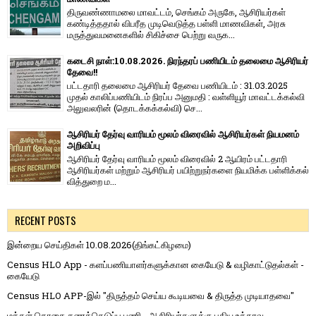
திருவண்ணாமலை மாவட்டம், செங்கம் அருகே, ஆசிரியர்கள்
கண்டித்ததால் விபரீத முடிவெடுத்த பள்ளி மாணவிகள், அரசு
மருத்துவமனைகளில் சிகிச்சை பெற்று வருக...
கடைசி நாள்:10.08.2026. நிரந்தரப் பணியிடம் தலைமை ஆசிரியர்
தேவை!!
பட்டதாரி தலைமை ஆசிரியர் தேவை பணியிடம் : 31.03.2025
முதல் காலிப்பணியிடம் நிரப்ப அனுமதி : வள்ளியூர் மாவட்டக்கல்வி
அலுவலரின் (தொடக்கக்கல்வி) செ...
ஆசிரியர் தேர்வு வாரியம் மூலம் விரைவில் ஆசிரியர்கள் நியமனம்
அறிவிப்பு
ஆசிரியர் தேர்வு வாரி​யம் மூலம் விரை​வில் 2 ஆயிரம் பட்​ட​தாரி
ஆசிரியர்​கள் மற்​றும் ஆசிரியர் பயிற்றுநர்​களை நியமிக்க பள்​ளிக்​கல்​
வித்​துறை ம...
RECENT POSTS
இன்றைய செய்திகள் 10.08.2026(திங்கட்கிழமை)
Census HLO App - களப்பணியாளர்களுக்கான கையேடு & வழிகாட்டுதல்கள் -
கையேடு
Census HLO APP-இல் "திருத்தம் செய்ய கூடியவை & திருத்த முடியாதவை"
மக்கள் தொகை கணக்கெடுப்பு பணி - ஆசிரியர்களுக்கு புதிய உத்தரவு