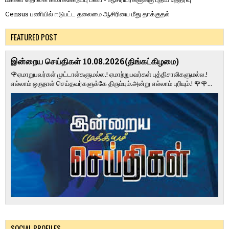
Census பணியில் ஈடுபட்ட தலைமை ஆசிரியை மீது தாக்குதல்
FEATURED POST
இன்றைய செய்திகள் 10.08.2026(திங்கட்கிழமை)
🌹ஏமாறுபவர்கள் முட்டாள்களுமல்ல.! ஏமாற்றுபவர்கள் புத்திசாலிகளுமல்ல.!
எல்லாம் ஒருநாள் செய்தவர்களுக்கே திரும்பும்.அன்று எல்லாம் புரியும்.! 🌹🌹...
SOCIAL PROFILES