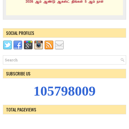
SOCIAL PROFILES
SUBSCRIBE US
1
0
5
7
9
8
0
0
9
TOTAL PAGEVIEWS