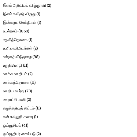
இளம் அறிவியல் விஞ்ஞானி
(2)
இளம் கவிஞர் விருது
(1)
இன்றைய செய்திகள்
(1)
உடல்நலம்
(1863)
உதவித்தொகை
(1)
உபரி பணியிடங்கள்
(2)
உள்ளூர் விடுமுறை
(98)
உறுதிமொழி
(11)
ஊக்க ஊதியம்
(2)
ஊக்கத்தொகை
(11)
ஊதிய உயர்வு
(73)
ஊராட்சி மணி
(2)
எழுத்தறிவுத் திட்டம்
(11)
என் கல்லூரி கனவு
(1)
ஓய்வூதியம்
(41)
ஓய்வூதியர் கையேடு
(2)