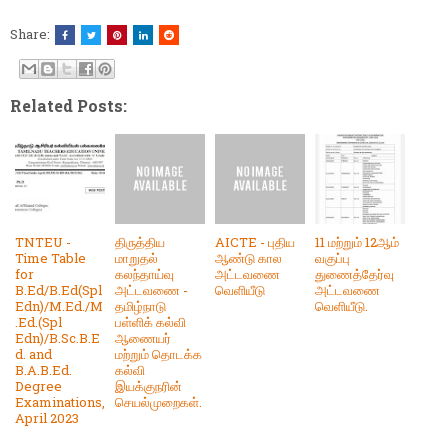
Share:
Related Posts:
TNTEU -
திருத்திய
AICTE - புதிய
11 மற்றும் 12ஆம்
Time Table
மாறுதல்
ஆண்டு கால
வகுப்பு
for
கலந்தாய்வு
அட்டவணை
துணைத்தேர்வு
B.Ed/B.Ed(Spl
அட்டவணை -
வெளியீடு
அட்டவணை
Edn)/M.Ed./M
தமிழ்நாடு
வெளியீடு.
.Ed.(Spl
பள்ளிக் கல்வி
Edn)/B.Sc.B.E
ஆணையர்
d. and
மற்றும் தொடக்க
B.A.B.Ed.
கல்வி
Degree
இயக்குநரின்
Examinations,
செயல்முறைகள்.
April 2023