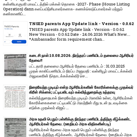
கன்னியாகுமரி மாவட்டத்தில் மக்கள் தொகை -2027- Phase (House Listing
Operation) dann களப்பயிற்சியாளர்களாக- கணக்கெடுப்பாளர்கள் மற்றும்
கண்காணிப்...
TNSED parents App Update link - Version - 0.0.62
TNSED parents App Update link - Version - 0.0.62
New Version - 0.0.62 Date - 24.06.2026 What's New....
*Ambassador form requirement chan...
கடைசி நாள்:10.08.2026. நிரந்தரப் பணியிடம் தலைமை ஆசிரியர்
தேவை!!
பட்டதாரி தலைமை ஆசிரியர் தேவை பணியிடம் : 31.03.2025
முதல் காலிப்பணியிடம் நிரப்ப அனுமதி : வள்ளியூர் மாவட்டக்கல்வி
அலுவலரின் (தொடக்கக்கல்வி) செ...
நிறைவேற்ற முடியும் என்ற ஆசிரியர்களின் கோரிக்கைக்கு முதல்வர்
கிரீன் சிக்னல்; பட்டியலிடவும் கல்வித்துறைக்கு உத்தரவு
கல்வித்துறையால் நிறைவேற்ற முடியும் அளவில் உள்ள, ஆசிரியர்கள்
கோரிக்கைகளை பட்டியலிட்டு அவற்றின் மீது உடன் நடவடிக்கை
எடுக்க முதல்வர் விஜய் ...
அரசு உதவி பெறும் பள்ளிக்கு நிரந்தர பணியிடத்திற்கு கீழ்க்கண்ட
ஆசிரியர்கள் தேவை. (ஊதியம் அரசு விதிகளின்படி)
ஆசிரியர்கள் தேவை அரசு உதவி பெறும் பள்ளிக்கு நிரந்தர
பணியிடத்திற்கு கீழ்க்கண்ட ஆசிரியர்கள் தேவை. (ஊதியம் அரசு