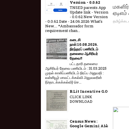
Version - 0.0.62
மகளிர்
TNSED parents App
ஏடிஎம்
Update link - Version
- 0.0.62 New Version
தமிழ்க்கட
- 0.0.62 Date - 24.06.2026 What's
New.... *Ambassador form
requirement chan...
கடைசி
நாள்:10.08.2026.
நிரந்தரப் பணியிடம்
தலைமை ஆசிரியர்
தேவை!!
பட்டதாரி தலைமை
ஆசிரியர் தேவை பணியிடம் : 31.03.2025
முதல் காலிப்பணியிடம் நிரப்ப அனுமதி :
வள்ளியூர் மாவட்டக்கல்வி அலுவலரின்
(தொடக்கக்கல்வி) செ...
B.Lit Incentive G.O
CLICK LINK
DOWNLOAD
Census News :
Google Gemini AIல்