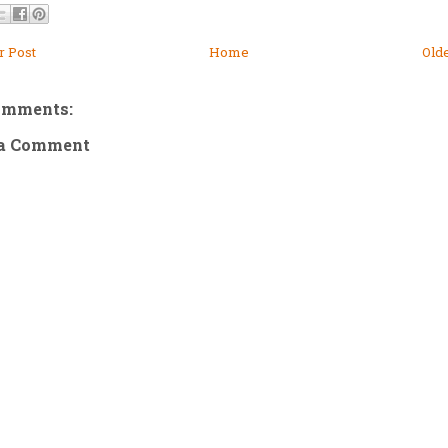
 Post
Home
Old
omments:
 a Comment