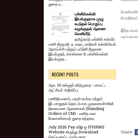
துறை ம...
பெண்களின்
பள்ளிக்கல்வி
பொறிக்கப்
இயக்குநராக முழு
கூடுதல் பொறுப்பு
வழங்குதல் ஆணை
இந்த ஏடிஎ
வெளியீடு.
படிப்படியா
தமிழ்நாடு பள்ளிக் கல்விப்
பணி திருமதி. ந. லதா, மாநிலக் கல்வியியல்
ஆராய்ச்சி மற்றும் பயிற்சி நிறுவன
இயக்குநர், சென்னை 6 பள்ளிக்கல்வி
இயக்குநர...
RECENT POSTS
ஆக. 10 உள்ளூர் விடுமுறை - மாவட்ட
ஆட்சியர் அறிவிப்பு
பணிநியமனம், பதவி உயர்வு மற்றும்
இடமாறுதல் தொடர்பாக முதலமைச்சரின்
நிலையான ஆணைகள் (Standing
Orders of CM) - மனித வள
மேலாண்மைத் துறை உத்தரவு
July 2026 Pay slip ஐ IFHRMS
Share:
Website லிருந்து Download
செய்யலாம் - வழிமுறை