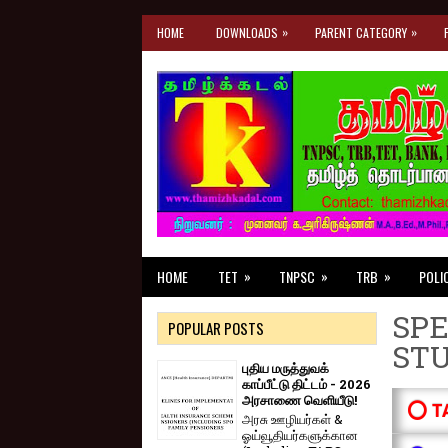
»
»
HOME
DOWNLOADS
PARENT CATEGORY
»
»
»
HOME
TET
TNPSC
TRB
POLI
SPE
POPULAR POSTS
ST
புதிய மருத்துவக்
காப்பீட்டு திட்டம் - 2026
அரசாணை வெளியீடு!
⭕ T
அரசு ஊழியர்கள் &
ஓய்வூதியர்களுக்கான