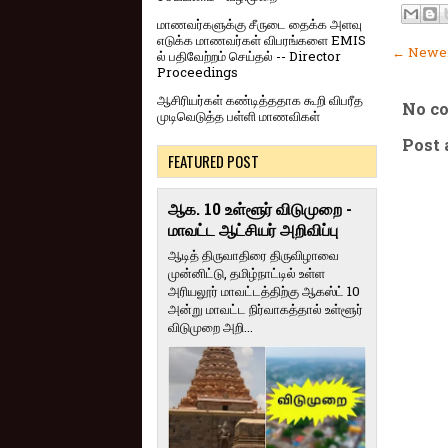
மாணவர்களுக்கு சீருடை தைக்க அளவு
எடுக்க மாணவர்கள் விபரங்களை EMIS
← Newer
ல் பதிவேற்றம் செய்தல் -- Director
Proceedings
ஆசிரியர்கள் கண்டித்ததாக கூறி விபரீத
No c
முடிவெடுத்த பள்ளி மாணவிகள்
Post
FEATURED POST
ஆக. 10 உள்ளூர் விடுமுறை -
மாவட்ட ஆட்சியர் அறிவிப்பு
ஆடித் திருவாதிரை திருவிழாவை
முன்னிட்டு, தமிழ்நாட்டில் உள்ள
அரியலூர் மாவட்டத்திற்கு ஆகஸ்ட் 10
அன்று மாவட்ட நிர்வாகத்தால் உள்ளூர்
விடுமுறை அறி...