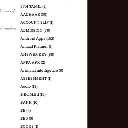
9TH TAMIL
(2)
ன் பெயரும்
AADHAAR
(39)
ACCOUNT SLIP
(1)
ளர்களுக்கு
ADMISSION
(79)
Android Apps
(162)
Annual Planner
(1)
ANSWER KEY
(88)
APPA APK
(2)
Artificial intelligence
(5)
ASSESSMENT
(1)
Audio
(18)
B.Ed M.Ed
(16)
BANK
(10)
BE
(4)
BEO
(5)
BONUS
(1)