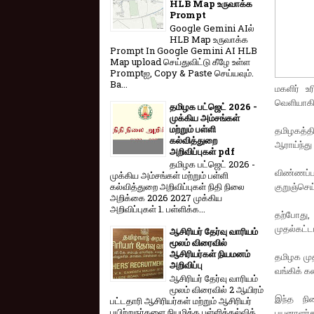
HLB Map உருவாக்க
Prompt
Google Gemini AIல்
HLB Map உருவாக்க
Prompt In Google Gemini AI HLB
Map upload செய்துவிட்டு கீழே உள்ள
Promptஐ, Copy & Paste செய்யவும்.
Ba...
மகளிர் உ
வெளியாகிய
தமிழக பட்ஜெட் 2026 -
முக்கிய அம்சங்கள்
மற்றும் பள்ளி
தமிழகத்த
கல்வித்துறை
ஆராய்ந்து
அறிவிப்புகள் pdf
தமிழக பட்ஜெட் 2026 -
விண்ணப்பத
முக்கிய அம்சங்கள் மற்றும் பள்ளி
குறுஞ்செய
கல்வித்துறை அறிவிப்புகள் நிதி நிலை
அறிக்கை 2026 2027 முக்கிய
அறிவிப்புகள் 1. பள்ளிக்க...
தற்போது,
முதல்கட்ட
ஆசிரியர் தேர்வு வாரியம்
மூலம் விரைவில்
ஆசிரியர்கள் நியமனம்
தமிழக மு
அறிவிப்பு
வங்கிக் க
ஆசிரியர் தேர்வு வாரி​யம்
மூலம் விரை​வில் 2 ஆயிரம்
இந்த நி
பட்​ட​தாரி ஆசிரியர்​கள் மற்​றும் ஆசிரியர்
பயிற்றுநர்​களை நியமிக்க பள்​ளிக்​கல்​வித்​
பயனாளர்கள