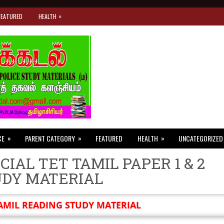
»
FEATURED
HEALTH
»
»
»
CE
PARENT CATEGORY
FEATURED
HEALTH
UNCATEGORIZED
CIAL TET TAMIL PAPER 1 & 2
UDY MATERIAL
AMIL READING STUDY MATERIAL