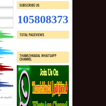
SUBSCRIBE US
1
0
5
8
0
8
3
7
3
TOTAL PAGEVIEWS
THAMIZHKADAL WHATSAPP
CHANNEL
ேக ஏடிஎம்