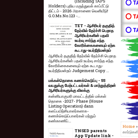
(Including TAPS
⭕ T
Holders) புதிய மருத்துவக் காப்பீட்டு
திட்டம் - 2026 அரசாணை வெளியீடு!
⭕ T
G.O.Ms.No.123 -...
TET - ஆசிரியர் தகுதித்
⭕ T
தேர்வில் தேர்ச்சி பெறாத
ஆசிரியர்களின் பதவி
உயர்வு சார்ந்த எந்த
கோரிக்கைகளையும் ஏற்க
கூடாது-உயர்நீதிமன்றம்
ஆசிரியர் தகுதித் தேர்வில் தேர்ச்சி பெறாத
ஆசிரியர்களின் பதவி உயர்வு சார்ந்த எந்த
கோரிக்கைகளையும் ஏற்க கூடாது-
உயர்நீதிமன்றம் Judgement Copy ...
மக்கள்தொகை கணக்கெடுப்பு - 55
வயதுக்கு மேற்பட்டவர்கள் & மாற்றுத்திறன்
ஆசிரியர்களுக்கு விலக்கு
கன்னியாகுமரி மாவட்டத்தில் மக்கள்
தொகை -2027- Phase (House
Listing Operation) dann
களப்பயிற்சியாளர்களாக-
கணக்கெடுப்பாளர்கள் மற்றும்
கண்காணிப்...
Home
TNSED parents
கார்டுகள
App Update link -