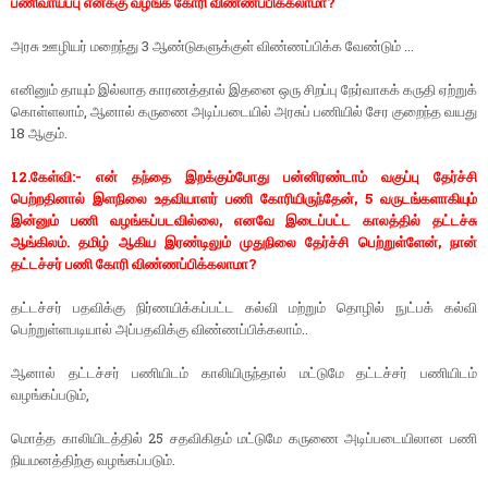
பணிவாய்ப்பு எனக்கு வழங்க கோரி விண்ணப்பிக்கலாமா?
அரசு ஊழியர் மறைந்து 3 ஆண்டுகளுக்குள் விண்ணப்பிக்க வேண்டும் ...
எனினும் தாயும் இல்லாத காரணத்தால் இதனை ஒரு சிறப்பு நேர்வாகக் கருதி ஏற்றுக்
கொள்ளலாம், ஆனால் கருணை அடிப்படையில் அரசுப் பணியில் சேர குறைந்த வயது
18 ஆகும்.
12.கேள்வி:- என் தந்தை இறக்கும்போது பன்னிரண்டாம் வகுப்பு தேர்ச்சி
பெற்றதினால் இளநிலை உதவியாளர் பணி கோரியிருந்தேன், 5 வருடங்களாகியும்
இன்னும் பணி வழங்கப்படவில்லை, எனவே இடைப்பட்ட காலத்தில் தட்டச்சு
ஆங்கிலம். தமிழ் ஆகிய இரண்டிலும் முதுநிலை தேர்ச்சி பெற்றுள்ளேன், நான்
தட்டச்சர் பணி கோரி விண்ணப்பிக்கலாமா?
தட்டச்சர் பதவிக்கு நிர்ணயிக்கப்பட்ட கல்வி மற்றும் தொழில் நுட்பக் கல்வி
பெற்றுள்ளபடியால் அப்பதவிக்கு விண்ணப்பிக்கலாம்..
ஆனால் தட்டச்சர் பணியிடம் காலியிருந்தால் மட்டுமே தட்டச்சர் பணியிடம்
வழங்கப்படும்,
மொத்த காலியிடத்தில் 25 சதவிகிதம் மட்டுமே கருணை அடிப்படையிலான பணி
நியமனத்திற்கு வழங்கப்படும்.