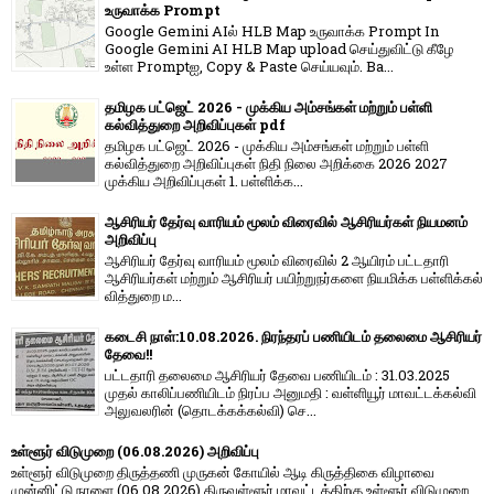
உருவாக்க Prompt
Google Gemini AIல் HLB Map உருவாக்க Prompt In
Google Gemini AI HLB Map upload செய்துவிட்டு கீழே
உள்ள Promptஐ, Copy & Paste செய்யவும். Ba...
தமிழக பட்ஜெட் 2026 - முக்கிய அம்சங்கள் மற்றும் பள்ளி
கல்வித்துறை அறிவிப்புகள் pdf
தமிழக பட்ஜெட் 2026 - முக்கிய அம்சங்கள் மற்றும் பள்ளி
கல்வித்துறை அறிவிப்புகள் நிதி நிலை அறிக்கை 2026 2027
முக்கிய அறிவிப்புகள் 1. பள்ளிக்க...
ஆசிரியர் தேர்வு வாரியம் மூலம் விரைவில் ஆசிரியர்கள் நியமனம்
அறிவிப்பு
ஆசிரியர் தேர்வு வாரி​யம் மூலம் விரை​வில் 2 ஆயிரம் பட்​ட​தாரி
ஆசிரியர்​கள் மற்​றும் ஆசிரியர் பயிற்றுநர்​களை நியமிக்க பள்​ளிக்​கல்​
வித்​துறை ம...
கடைசி நாள்:10.08.2026. நிரந்தரப் பணியிடம் தலைமை ஆசிரியர்
தேவை!!
பட்டதாரி தலைமை ஆசிரியர் தேவை பணியிடம் : 31.03.2025
முதல் காலிப்பணியிடம் நிரப்ப அனுமதி : வள்ளியூர் மாவட்டக்கல்வி
அலுவலரின் (தொடக்கக்கல்வி) செ...
உள்ளூர் விடுமுறை (06.08.2026) அறிவிப்பு
உள்ளூர் விடுமுறை திருத்தணி முருகன் கோயில் ஆடி கிருத்திகை விழாவை
முன்னிட்டு நாளை (06.08.2026) திருவள்ளூர் மாவட்டத்திற்கு உள்ளூர் விடுமுறை