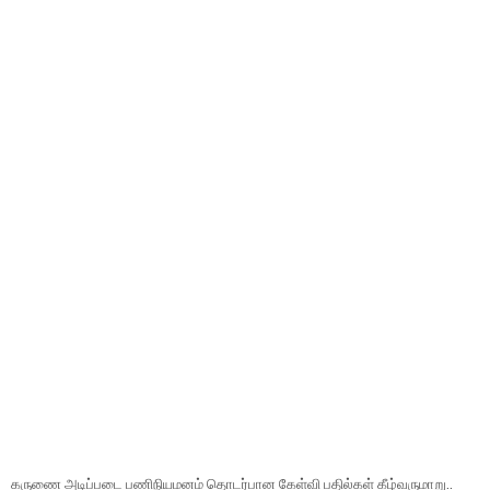
கருணை அடிப்படை பணிநியமனம் தொடர்பான கேள்வி பதில்கள் கீழ்வருமாறு..