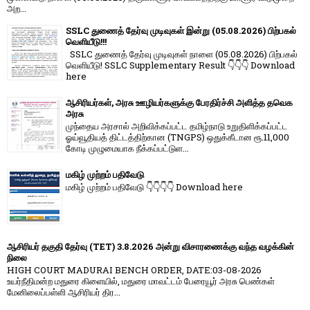
அற...
SSLC துணைத் தேர்வு முடிவுகள் இன்று (05.08.2026) பிற்பகல்
வெளியீடு!!!
SSLC துணைத் தேர்வு முடிவுகள் நாளை (05.08.2026) பிற்பகல்
வெளியீடு! SSLC Supplementary Result 👇👇👇 Download
here
ஆசிரியர்கள், அரசு ஊழியர்களுக்கு பேரதிர்ச்சி அளித்த தவெக
அரசு
முந்தைய அரசால் அறிவிக்கப்பட்ட தமிழ்நாடு உறுதிளிக்கப்பட்ட
ஓய்வூதியத் திட்டத்திற்கான (TNGPS) ஒதுக்கீடான ரூ.11,000
கோடி முழுமையாக நீக்கப்பட்டுள...
மகிழ் முற்றம் பதிவேடு
மகிழ் முற்றம் பதிவேடு 👇👇👇👇 Download here
ஆசிரியர் தகுதி தேர்வு (TET) 3.8.2026 அன்று விசாரணைக்கு வந்த வழக்கின்
நிலை
HIGH COURT MADURAI BENCH ORDER, DATE:03-08-2026
உயர்நீதிமன்ற மதுரை கிளையில், மதுரை மாவட்டம் பேரையூர் அரசு பெண்கள்
மேனிலைப்பள்ளி ஆசிரியர் திர...