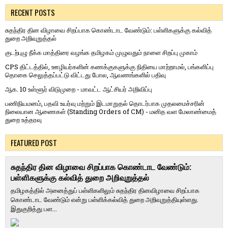
RECENT POSTS
சுதந்திர தின விழாவை சிறப்பாக கொண்டாட வேண்டும்: பள்ளிகளுக்கு கல்வித்
துறை அறிவுறுத்தல்
குடற்புழு நீக்க மாத்திரை வழங்க தமிழகம் முழுவதும் நாளை சிறப்பு முகாம்
CPS திட்டத்தில், ஊழியர்களின் கணக்குகளுக்கு நிதியை மாற்றாமல், பங்களிப்பு
தொகை செலுத்தப்பட்டு விட்டது போல, ஆவணங்களில் பதிவு
ஆக. 10 உள்ளூர் விடுமுறை - மாவட்ட ஆட்சியர் அறிவிப்பு
பணிநியமனம், பதவி உயர்வு மற்றும் இடமாறுதல் தொடர்பாக முதலமைச்சரின்
நிலையான ஆணைகள் (Standing Orders of CM) - மனித வள மேலாண்மைத்
துறை உத்தரவு
FEATURED POST
சுதந்திர தின விழாவை சிறப்பாக கொண்டாட வேண்டும்:
பள்ளிகளுக்கு கல்வித் துறை அறிவுறுத்தல்
தமிழகத்தில் அனைத்துப் பள்ளிகளிலும் சுதந்திர தினவிழாவை சிறப்பாக
கொண்டாட வேண்டும் என்று பள்ளிக்கல்வித் துறை அறிவுறுத்தியுள்ளது.
இதுகுறித்து பள...