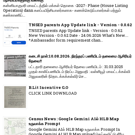
கன்னியாகுமரி மாவட்டத்தில் மக்கள் தொகை -2027- Phase (House Listing
Operation) dann களப்பயிற்சியாளர்களாக- கணக்கெடுப்பாளர்கள் மற்றும்
கண்காணிப்...
TNSED parents App Update link - Version - 0.0.62
TNSED parents App Update link - Version - 0.0.62
New Version - 0.0.62 Date - 24.06.2026 What's New....
*Ambassador form requirement chan...
கடைசி நாள்:10.08.2026. நிரந்தரப் பணியிடம் தலைமை ஆசிரியர்
தேவை!!
பட்டதாரி தலைமை ஆசிரியர் தேவை பணியிடம் : 31.03.2025
முதல் காலிப்பணியிடம் நிரப்ப அனுமதி : வள்ளியூர் மாவட்டக்கல்வி
அலுவலரின் (தொடக்கக்கல்வி) செ...
B.Lit Incentive G.O
CLICK LINK DOWNLOAD
Census News : Google Gemini AIல் HLB Map
உருவாக்க Prompt
Google Gemini AIல் HLB Map உருவாக்க Prompt In
Google Gemini AI HLB Map upload செய்துவிட்டு கீழே