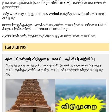
நிலையான ஆணைகள் (Standing Orders of CM) - மனித வள மேலாண்மைத்
துறை உத்தரவு
July 2026 Pay slip ஐ IFHRMS Website லிருந்து Download செய்யலாம் -
வழிமுறை
மாணவர்களுக்கு சீருடை தைக்க அளவு எடுக்க மாணவர்கள் விபரங்களை EMIS
ல் பதிவேற்றம் செய்தல் -- Director Proceedings
ஆசிரியர்கள் கண்டித்ததாக கூறி விபரீத முடிவெடுத்த பள்ளி மாணவிகள்
FEATURED POST
ஆக. 10 உள்ளூர் விடுமுறை - மாவட்ட ஆட்சியர் அறிவிப்பு
ஆடித் திருவாதிரை திருவிழாவை முன்னிட்டு, தமிழ்நாட்டில் உள்ள அரியலூர்
மாவட்டத்திற்கு ஆகஸ்ட் 10 அன்று மாவட்ட நிர்வாகத்தால் உள்ளூர் விடுமுறை
அறி...