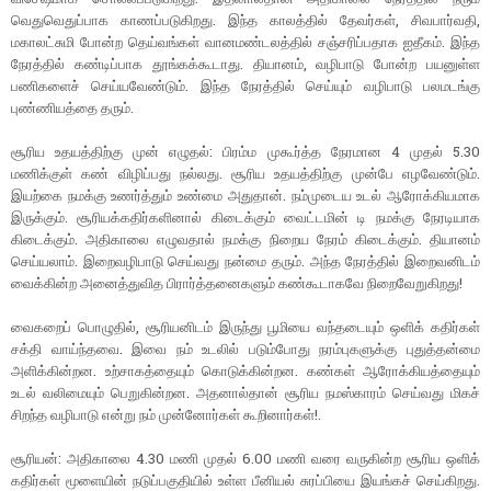
வெதுவெதுப்பாக காணப்படுகிறது. இந்த காலத்தில் தேவர்கள், சிவபார்வதி,
மகாலட்சுமி போன்ற தெய்வங்கள் வானமண்டலத்தில் சஞ்சரிப்பதாக ஐதீகம். இந்த
நேரத்தில் கண்டிப்பாக தூங்கக்கூடாது. தியானம், வழிபாடு போன்ற பயனுள்ள
பணிகளைச் செய்யவேண்டும். இந்த நேரத்தில் செய்யும் வழிபாடு பலமடங்கு
புண்ணியத்தை தரும்.
சூரிய உதயத்திற்கு முன் எழுதல்: பிரம்ம முகூர்த்த நேரமான 4 முதல் 5.30
மணிக்குள் கண் விழிப்பது நல்லது. சூரிய உதயத்திற்கு முன்பே எழவேண்டும்.
இயற்கை நமக்கு உணர்த்தும் உண்மை அதுதான். நம்முடைய உடல் ஆரோக்கியமாக
இருக்கும். சூரியக்கதிர்களினால் கிடைக்கும் வைட்டமின் டி நமக்கு நேரடியாக
கிடைக்கும். அதிகாலை எழுவதால் நமக்கு நிறைய நேரம் கிடைக்கும். தியானம்
செய்யலாம். இறைவழிபாடு செய்வது நன்மை தரும். அந்த நேரத்தில் இறைவனிடம்
வைக்கின்ற அனைத்துவித பிரார்த்தனைகளும் கண்கூடாகவே நிறைவேறுகிறது!
வைகறைப் பொழுதில், சூரியனிடம் இருந்து பூமியை வந்தடையும் ஒளிக் கதிர்கள்
சக்தி வாய்ந்தவை. இவை நம் உடலில் படும்போது நரம்புகளுக்கு புதுத்தன்மை
அளிக்கின்றன. உற்சாகத்தையும் கொடுக்கின்றன. கண்கள் ஆரோக்கியத்தையும்
உடல் வலிமையும் பெறுகின்றன. அதனால்தான் சூரிய நமஸ்காரம் செய்வது மிகச்
சிறந்த வழிபாடு என்று நம் முன்னோர்கள் கூறினார்கள்!.
சூரியன்: அதிகாலை 4.30 மணி முதல் 6.00 மணி வரை வருகின்ற சூரிய ஒளிக்
கதிர்கள் மூளையின் நடுப்பகுதியில் உள்ள பீனியல் சுரப்பியை இயங்கச் செய்கிறது.