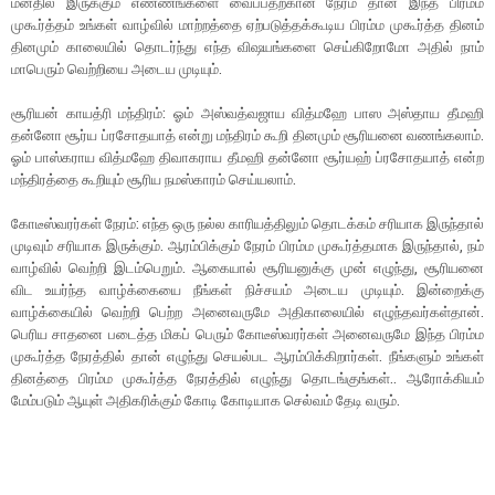
மனதில் இருக்கும் எண்ணங்களை வைப்பதற்கான நேரம் தான் இந்த பிரம்ம
முகூர்த்தம் உங்கள் வாழ்வில் மாற்றத்தை ஏற்படுத்தக்கூடிய பிரம்ம முகூர்த்த தினம்
தினமும் காலையில் தொடர்ந்து எந்த விஷயங்களை செய்கிறோமோ அதில் நாம்
மாபெரும் வெற்றியை அடைய முடியும்.
சூரியன் காயத்ரி மந்திரம்: ஓம் அஸ்வத்வஜாய வித்மஹே பாஸ அஸ்தாய தீமஹி
தன்னோ சூர்ய ப்ரசோதயாத் என்று மந்திரம் கூறி தினமும் சூரியனை வணங்கலாம்.
ஓம் பாஸ்கராய வித்மஹே திவாகராய தீமஹி தன்னோ சூர்யஹ் ப்ரசோதயாத் என்ற
மந்திரத்தை கூறியும் சூரிய நமஸ்காரம் செய்யலாம்.
கோடீஸ்வரர்கள் நேரம்: எந்த ஒரு நல்ல காரியத்திலும் தொடக்கம் சரியாக இருந்தால்
முடிவும் சரியாக இருக்கும். ஆரம்பிக்கும் நேரம் பிரம்ம முகூர்த்தமாக இருந்தால், நம்
வாழ்வில் வெற்றி இடம்பெறும். ஆகையால் சூரியனுக்கு முன் எழுந்து, சூரியனை
விட உயர்ந்த வாழ்க்கையை நீங்கள் நிச்சயம் அடைய முடியும். இன்றைக்கு
வாழ்க்கையில் வெற்றி பெற்ற அனைவருமே அதிகாலையில் எழுந்தவர்கள்தான்.
பெரிய சாதனை படைத்த மிகப் பெரும் கோடீஸ்வரர்கள் அனைவருமே இந்த பிரம்ம
முகூர்த்த நேரத்தில் தான் எழுந்து செயல்பட ஆரம்பிக்கிறார்கள். நீங்களும் உங்கள்
தினத்தை பிரம்ம முகூர்த்த நேரத்தில் எழுந்து தொடங்குங்கள்.. ஆரோக்கியம்
மேம்படும் ஆயுள் அதிகரிக்கும் கோடி கோடியாக செல்வம் தேடி வரும்.