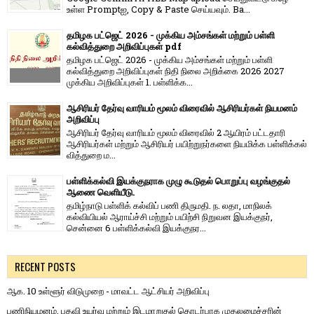
உள்ள Promptஐ, Copy & Paste செய்யவும். Ba...
தமிழக பட்ஜெட் 2026 - முக்கிய அம்சங்கள் மற்றும் பள்ளி
கல்வித்துறை அறிவிப்புகள் pdf
தமிழக பட்ஜெட் 2026 - முக்கிய அம்சங்கள் மற்றும் பள்ளி
கல்வித்துறை அறிவிப்புகள் நிதி நிலை அறிக்கை 2026 2027
முக்கிய அறிவிப்புகள் 1. பள்ளிக்க...
ஆசிரியர் தேர்வு வாரியம் மூலம் விரைவில் ஆசிரியர்கள் நியமனம்
அறிவிப்பு
ஆசிரியர் தேர்வு வாரி​யம் மூலம் விரை​வில் 2 ஆயிரம் பட்​ட​தாரி
ஆசிரியர்​கள் மற்​றும் ஆசிரியர் பயிற்றுநர்​களை நியமிக்க பள்​ளிக்​கல்​
வித்​துறை ம...
பள்ளிக்கல்வி இயக்குநராக முழு கூடுதல் பொறுப்பு வழங்குதல்
ஆணை வெளியீடு.
தமிழ்நாடு பள்ளிக் கல்விப் பணி திருமதி. ந. லதா, மாநிலக்
கல்வியியல் ஆராய்ச்சி மற்றும் பயிற்சி நிறுவன இயக்குநர்,
சென்னை 6 பள்ளிக்கல்வி இயக்குநர...
RECENT POSTS
ஆக. 10 உள்ளூர் விடுமுறை - மாவட்ட ஆட்சியர் அறிவிப்பு
பணிநியமனம், பதவி உயர்வு மற்றும் இடமாறுதல் தொடர்பாக முதலமைச்சரின்