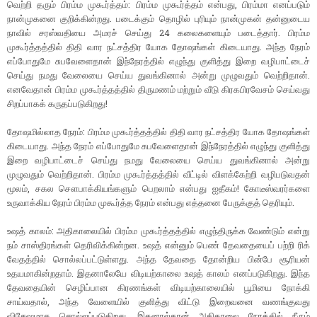
வெற்றி தரும் பிரம்ம முகூர்த்தம்: பிரம்ம முகூர்த்தம் என்பது, பிரம்மா எனப்படும்
நான்முகனை குறிக்கின்றது. படைக்கும் தொழில் புரியும் நான்முகன் தன்னுடைய
நாவில் சரஸ்வதியை அமரச் செய்து 24 கலைகளையும் படைத்தார். பிரம்ம
முகூர்த்தத்தில் திதி வார நட்சத்திர யோக தோஷங்கள் கிடையாது. அந்த நேரம்
எப்போதுமே சுபவேளைதான் இந்நேரத்தில் எழுந்து குளித்து இறை வழிபாட்டைச்
செய்து நமது வேலையை செய்ய துவங்கினால் அன்று முழுவதும் வெற்றிதான்.
எனவேதான் பிரம்ம முகூர்த்தத்தில் திருமணம் மற்றும் வீடு கிரகபிரவேசம் செய்வது
சிறப்பாகக் கருதப்படுகிறது!
தோஷமில்லாத நேரம்: பிரம்ம முகூர்த்தத்தில் திதி வார நட்சத்திர யோக தோஷங்கள்
கிடையாது. அந்த நேரம் எப்போதுமே சுபவேளைதான் இந்நேரத்தில் எழுந்து குளித்து
இறை வழிபாட்டைச் செய்து நமது வேலையை செய்ய துவங்கினால் அன்று
முழுவதும் வெற்றிதான். பிரம்ம முகூர்த்தத்தில் வீட்டில் விளக்கேற்றி வழிபடுவதன்
மூலம், சகல சௌபாக்கியங்களும் பெறலாம் என்பது ஐதீகம்! கோடீஸ்வரர்களை
உருவாக்கிய நேரம் பிரம்ம முகூர்த்த நேரம் என்பது எத்தனை பேருக்குத் தெரியும்.
உஷத் காலம்: அதிகாலையில் பிரம்ம முகூர்த்தத்தில் எழுந்திருக்க வேண்டும் என்று
நம் சாஸ்திரங்கள் தெரிவிக்கின்றன. உஷத் என்னும் பெண் தேவதையைப் பற்றி ரிக்
வேதத்தில் சொல்லப்பட்டுள்ளது. அந்த தேவதை தோன்றிய பின்பே சூரியன்
உதயமாகின்றதாம். இதனாலேயே விடியற்காலை உஷத் காலம் எனப்படுகிறது. இந்த
தேவதையின் செழிப்பான கிரணங்கள் விடியற்காலையில் பூமியை நோக்கி
சாய்வதால், அந்த வேளையில் குளித்து விட்டு இறைவனை வணங்குவது
விசேஷமாக சொல்லப்படுகிறது. இதனால்தான் அதிகாலை நேரத்தில் நீரும்