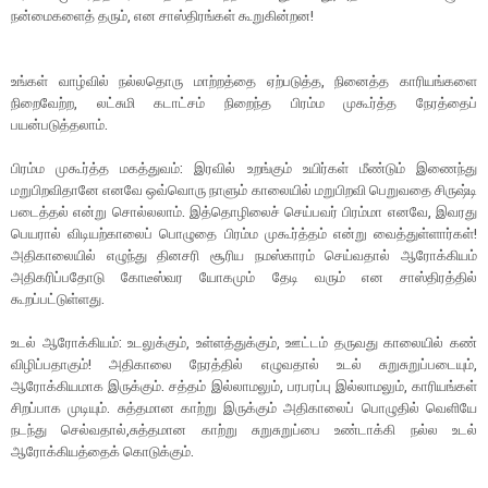
நன்மைகளைத் தரும், என சாஸ்திரங்கள் கூறுகின்றன!
உங்கள் வாழ்வில் நல்லதொரு மாற்றத்தை ஏற்படுத்த, நினைத்த காரியங்களை
நிறைவேற்ற, லட்சுமி கடாட்சம் நிறைந்த பிரம்ம முகூர்த்த நேரத்தைப்
பயன்படுத்தலாம்.
பிரம்ம முகூர்த்த மகத்துவம்: இரவில் உறங்கும் உயிர்கள் மீண்டும் இணைந்து
மறுபிறவிதானே எனவே ஒவ்வொரு நாளும் காலையில் மறுபிறவி பெறுவதை சிருஷ்டி
படைத்தல் என்று சொல்லலாம். இத்தொழிலைச் செய்பவர் பிரம்மா எனவே, இவரது
பெயரால் விடியற்காலைப் பொழுதை பிரம்ம முகூர்த்தம் என்று வைத்துள்ளார்கள்!
அதிகாலையில் எழுந்து தினசரி சூரிய நமஸ்காரம் செய்வதால் ஆரோக்கியம்
அதிகரிப்பதோடு கோடீஸ்வர யோகமும் தேடி வரும் என சாஸ்திரத்தில்
கூறப்பட்டுள்ளது.
உடல் ஆரோக்கியம்: உடலுக்கும், உள்ளத்துக்கும், ஊட்டம் தருவது காலையில் கண்
விழிப்பதாகும்! அதிகாலை நேரத்தில் எழுவதால் உடல் சுறுசுறுப்படையும்,
ஆரோக்கியமாக இருக்கும். சத்தம் இல்லாமலும், பரபரப்பு இல்லாமலும், காரியங்கள்
சிறப்பாக முடியும். சுத்தமான காற்று இருக்கும் அதிகாலைப் பொழுதில் வெளியே
நடந்து செல்வதால்,சுத்தமான காற்று சுறுசுறுப்பை உண்டாக்கி நல்ல உடல்
ஆரோக்கியத்தைக் கொடுக்கும்.