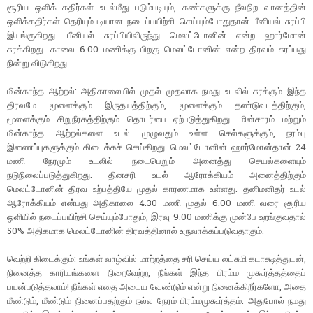
சூரிய ஒளிக் கதிர்கள் உடல்மீது படும்படியும், கண்களுக்கு நீலநிற வானத்தின்
ஒளிக்கதிர்கள் தெரியும்படியான நடைப்பயிற்சி செய்யும்போதுதான் பீனியல் சுரப்பி
இயங்குகிறது. பீனியல் சுரப்பியிலிருந்து மெலட்டோனின் என்ற ஹார்மோன்
சுரக்கிறது. காலை 6.00 மணிக்கு பிறகு மெலட்டோனின் என்ற திரவம் சுரப்பது
நின்று விடுகிறது.
மின்காந்த ஆற்றல்: அதிகாலையில் முதல் முதலாக நமது உடலில் சுரக்கும் இந்த
திரவமே மூளைக்கும் இருதயத்திற்கும், மூளைக்கும் தண்டுவடத்திற்கும்,
மூளைக்கும் சிறுநீரகத்திற்கும் தொடர்பை ஏற்படுத்துகிறது. மின்சாரம் மற்றும்
மின்காந்த ஆற்றல்களை உடல் முழுவதும் உள்ள செல்களுக்கும், நரம்பு
இணைப்புகளுக்கும் கிடைக்கச் செய்கிறது. மெலட்டோனின் ஹார்மோன்தான் 24
மணி நேரமும் உடலில் நடைபெறும் அனைத்து செயல்களையும்
நடுநிலைப்படுத்துகிறது. தினசரி உடல் ஆரோக்கியம் அனைத்திற்கும்
மெலட்டோனின் திரவ உற்பத்தியே முதல் காரணமாக உள்ளது. தனிமனிதர் உடல்
ஆரோக்கியம் என்பது அதிகாலை 4.30 மணி முதல் 6.00 மணி வரை சூரிய
ஒளியில் நடைப்பயிற்சி செய்யும்போதும், இரவு 9.00 மணிக்கு முன்பே உறங்குவதால்
50% அதிகமாக மெலட்டோனின் திரவத்தினால் உருவாக்கப்படுவதாகும்.
வெற்றி கிடைக்கும்: உங்கள் வாழ்வில் மாற்றத்தை சரி செய்ய லட்சுமி கடாக்ஷத்துடன்,
நினைத்த காரியங்களை நிறைவேற்ற, நீங்கள் இந்த பிரம்ம முகூர்த்தத்தைப்
பயன்படுத்தலாம்! நீங்கள் எதை அடைய வேண்டும் என்று நினைக்கிறீர்களோ, அதை
மீண்டும், மீண்டும் நினைப்பதற்கும் நல்ல நேரம் பிரம்மமுகூர்த்தம். அதுபோல் நமது